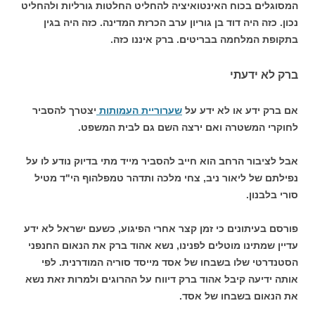
המסוגלים בכוח האינטואיציה להחליט החלטות גורליות ולהחליט
נכון. כזה היה דוד בן גוריון ערב הכרזת המדינה. כזה היה בגין
בתקופת המלחמה בבריטים. ברק איננו כזה.
ברק לא ידעתי
אם ברק ידע או לא ידע על
שערוריית העמותות
יצטרך להסביר
לחוקרי המשטרה ואם ירצה השם גם לבית המשפט.
אבל לציבור הרחב הוא חייב להסביר מייד מתי בדיוק נודע לו על
נפילתם של ליאור ניב, צחי מלכה ותדהר טמפלהוף הי"ד מטיל
סורי בלבנון.
פורסם בעיתונים כי זמן קצר אחרי הפיגוע, כשעם ישראל לא ידע
עדיין שמתינו מוטלים לפנינו, נשא אהוד ברק את הנאום החנפני
הסטנדרטי שלו בשבחו של אסד מייסד סוריה המודרנית. לפי
אותה ידיעה קיבל אהוד ברק דיווח על ההרוגים ולמרות זאת נשא
את הנאום בשבחו של אסד.