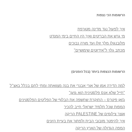
הרשומות הכי נצפות
איך לפעול נגד מדינה מטורפת
מי גרש את הבריטים ואיך היו החיים בימי המנדט
מלובנגולו מלך זולו ועד מורה נבוכים
מכתב גלוי ל"אידיוטים שימושיים"
הרשומות הנצפות ביותר (בכל הזמנים)
למה הדירה אמו של אורי אבנרי את בנה מצוואתה ומתי לחם בכלל באצ"ל
"חייל שלא אנס פלסטינית הוא גזען"
ג'ואן פיטרס – החוקרת שחשפה את הבלוף של הפליטים הפלסטינים
המפות שכל תלמיד ישראלי חייב להכיר
אוצר צילומים של PALESTINE הריקה
איך להיפטר מזבובי הבית ולפתור את בעיית היונים
המפה הגדולה של הארץ הריקה