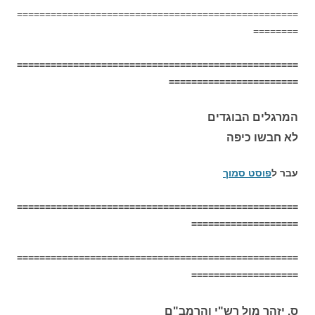
==================================================
========
==================================================
=======================
המרגלים הבוגדים
לא חבשו כיפה
עבר ל
פוסט סמוך
==================================================
===================
==================================================
===================
ס. יזהר מול רש"י והרמב"ם