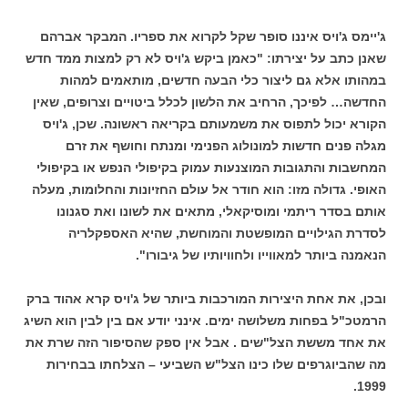
ג'יימס ג'ויס איננו סופר שקל לקרוא את ספריו. המבקר אברהם
שאנן כתב על יצירתו: "כאמן ביקש ג'ויס לא רק למצות ממד חדש
במהותו אלא גם ליצור כלי הבעה חדשים, מותאמים למהות
החדשה… לפיכך, הרחיב את הלשון לכלל ביטויים וצרופים, שאין
הקורא יכול לתפוס את משמעותם בקריאה ראשונה. שכן, ג'ויס
מגלה פנים חדשות למונולוג הפנימי ומנתח וחושף את זרם
המחשבות והתגובות המוצנעות עמוק בקיפולי הנפש או בקיפולי
האופי. גדולה מזו: הוא חודר אל עולם החזיונות והחלומות, מעלה
אותם בסדר ריתמי ומוסיקאלי, מתאים את לשונו ואת סגנונו
לסדרת הגילויים המופשטת והמוחשת, שהיא האספקלריה
הנאמנה ביותר למאווייו ולחוויותיו של גיבורו".
ובכן, את אחת היצירות המורכבות ביותר של ג'ויס קרא אהוד ברק
הרמטכ"ל בפחות משלושה ימים. אינני יודע אם בין לבין הוא השיג
את אחד מששת הצל"שים . אבל אין ספק שהסיפור הזה שרת את
מה שהביוגרפים שלו כינו הצל"ש השביעי – הצלחתו בבחירות
1999.