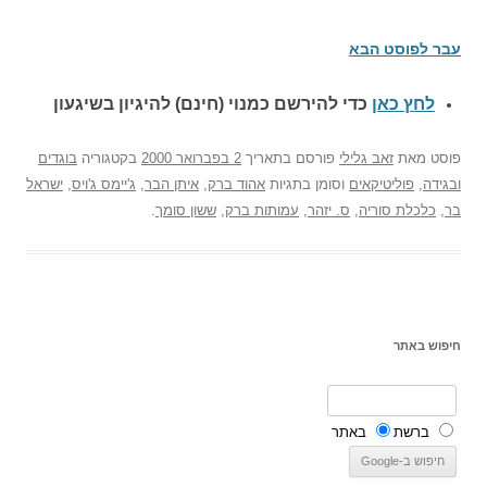
עבר לפוסט הבא
לחץ כאן
כדי להירשם כ
מנוי (חינם) להיגיון בשיגעון
פוסט
מאת
זאב גלילי
פורסם בתאריך
2 בפברואר 2000
בקטגוריה
בוגדים
ובגידה
,
פוליטיקאים
וסומן בתגיות
אהוד ברק
,
איתן הבר
,
ג'יימס ג'ויס
,
ישראל
בר
,
כלכלת סוריה
,
ס. יזהר
,
עמותות ברק
,
ששון סומך
.
חיפוש באתר
ברשת
באתר