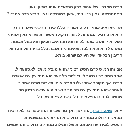
רבים ממכריו של אהוד ברק מתארים אותו כגאון. גאון
במתמטיקה, גאון בניווטים, גאון במוסיקה וגאון צבאי כבר אמרנו?
מה שמדאיג אותי בכל התאורים הללו איננו החשש שאהוד ברק
הוא אדם רגיל המתחזה לגאון. דווקא האפשרות שהוא גאון אמיתי
ואולי אף חושב עצמו לכזה הוא המדאיג. הגאון הוא בעל תכונות
נפש של ודאות מוחלטת שאינה מתחשבת כלל בדעת זולתה. הוא
הריבון הבלעדי של העולם שהוא בורא.
אם זהו האיש קיים חשש רציני שהוא מוביל אותנו לאסון גדול.
אחד ממקורביו סיפר לי כי לפני כל צעד הוא מתייעץ עם אנשים
רבים. אך מקורב אחר שלו המכיר אותו עשרות שנים אמר כי
לאחר שהוא מתייעץ עם תריסר אנשים הוא עושה בדיוק מה
שחשב לפני ההתייעצות, בלי קשר לעצות שקיבל.
ייתכן
שאהוד ברק
הוא גאון. אך מה שברור הוא שעד כה לא הוכיח
מנהיגות גדולה. מנהיגים גדולים אינם גאונים במשמעות
הפסיכולוגית או האסתטית של המילה. מנהיגים גדולים הם אנשים