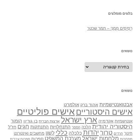
בלוגים מומלצים
רְסִיסִים מִמֶנִי – תמר שכטר
נושאים
נושאים
נושאים
אבטואנטישמיות
אולמרט
אהוד ברק
אישים פוליטיים
אישים היסטוריים
ארץ ישראל
אקדמיה
בן גוריון
הומור
אנטישמיות
ארצות הברית
היסטוריה יהודית
חגים
התנתקות
התנחלויות
חז"ל
הלכה
הספר
יהדות
כללי
טרור
לשון
כלכלה
מחשבים ואינטרנט
חינוך
חרדים
מלחמות ישראל
מערכת המשפט
ספרות
מחתרות
ספרות עברית