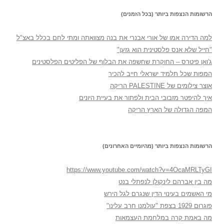
הרשומות הנצפות ביותר (בכל הזמנים)
למה הדירה אמו של אורי אבנרי את בנה מצוואתה ומתי לחם בכלל באצ"ל
"חייל שלא אנס פלסטינית הוא גזען"
ג'ואן פיטרס – החוקרת שחשפה את הבלוף של הפליטים הפלסטינים
המפות שכל תלמיד ישראלי חייב להכיר
אוצר צילומים של PALESTINE הריקה
איך להיפטר מזבובי הבית ולפתור את בעיית היונים
המפה הגדולה של הארץ הריקה
הרשומות הנצפות ביותר (מהיומיים האחרונים)
https://www.youtube.com/watch?v=4OcaMRLTyGI
מה בין אברהם לינקולן לנפתלי בנט
מי האשמים בעינוי הדין שנגרם לגל הירש
פוגרום 1929 בצפת "עולמנו חרב עלינו"
מה באמת קרה במלחמת העצמאות