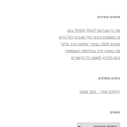
פוסטים אחרונים
מה בין אברהם לינקולן לנפתלי בנט
מי האשמים בעינוי הדין שנגרם לגל הירש
פוגרום 1929 בצפת "עולמנו חרב עלינו"
מה באמת קרה במלחמת העצמאות
ביום הזיכרון לשואה כל הקישורים
בלוגים מומלצים
רְסִיסִים מִמֶנִי – תמר שכטר
נושאים
נושאים