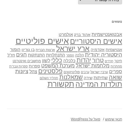
נושאים
אבטואנטישמיות
אולמרט
אהוד ברק
אישים פוליטיים
אישים היסטוריים
ארץ ישראל
אקדמיה
בן גוריון
הומור
אנטישמיות
ארצות הברית
היסטוריה יהודית
חגים
התנתקות
התנחלויות
חז"ל
הלכה
הספר
יהדות
כללי
טרור
לשון
כלכלה
מחשבים ואינטרנט
חינוך
חרדים
מלחמות ישראל
מערכת המשפט
ספרות
מחתרות
ספרות עברית
פלסטינים
ציונות
ספרים
צהל
ערביי ישראל
פוליטיקאים
ערבים
שואה
שמאלנות
שחיתות
שירה
תהליך השלום
תקשורת
תולדות המדינה
תנאי שימוש
פועל על WordPress