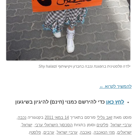
ילדה פלסטינית בהפגנת נכבה בחברון ויקישיתוף Shy halatzi
להמשיך לקרוא
←
לחץ כאן
כדי להירשם כ
מנוי (חינם) להיגיון בשיגעון
פוסט
מאת
זאב גלילי
פורסם בתאריך
14 במאי 2011
בקטגוריה
נכבה
,
ערביי ישראל
,
פליטים
וסומן בתגיות
הסכסוך הישראלי ערבי
,
ישראל
,
ישראלים
,
מהי הנאכבה
,
נאכבה
,
ערביי ישראל
,
ערבים
,
פלסטין
.