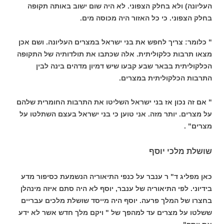
העליונה) ולא בחלק הצפוני. לא היה שום ישוב באותה תקופה
בחלק הצפוני. כי כל האזור היה מכוסה מים.
" כלומר: צריך לחפש את בני ישראל במצרים העליונה. ושם אכן
מצאו תרבות כלקוליתית. אלה שכתבו את תולדותיה של התקופה
הכלקוליתית בבאר שבע קבעו שיש דמיון מדהים בינה לבין
התרבות הכלקוליתית במצרים.
" אם זה נכון אז בני ישראל השליטו את התרבות החומרית שלהם
על מצרים. יותר מזה. אני טוען כי בני ישראל בעצם השתלטו על
מצרים" .
שושלת מלכי יוסף
כאן מפליג ד" ר ענבר על כנפי התיאוריה הנשמעת כסיפור מדע
בידיוני. לפי התיאוריה של ענבר, יוסף לא היה סתם איזה מינהלן
בחצרו של המלך פרעה. יוסף היה מייסד שושלת מלכים עבריים
ששלטו על מצרים עד למהפך של " ויקם מלך חדש אשר לא ידע