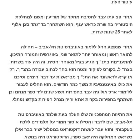
עיטור העוז.
אחרי פציעתו עבר לחטיבת מחקר של מודיעין ומשם למחלקת
היסטוריה בה שרת כראש ענף. הוא השתחרר בדרגתד סגן אלוף
לאחר 25 שנות שרות.
אחרי שנפצע החל ללמוד באוניברסיטת תל-אביב – תחילה
לתואר ראשון ומאוחר יותר לתואר שני, גאוגרפיה והמזרח התיכון.
להתעניינות בתנ" ך הגיע בגיל מאוחר יחסית. זה היה עוד בשרותו
בצה" ל. בקורס לפיקוד ומטה הוא בחר לכתוב עבודה בתנ" ך. רק
אז קרא לראשונה את התנ" ך מבראשית עד דברי הימים וסיכם
את כולו באינטנסיביות משך כמה חודשים. הוא החליט לעבור
ללימודי ארכיאולוגיה עבד בחפירות תשע שנים ליד כפר מנחם וכן
השתתף בחפירות בקרית אתא והיה מנהל חפירות בקדש נפתלי.
את התיזות המהפכניות שלו העלה בעת שלמד באוניברסיטת
תל-אביב. שם לדבריו הטילו איסור חמור על תלמידים ללכת
בעקבותיו והוא עבר לעשות דוקטוראט במסלול ישיר בבר אילן
כשראש המחלקה היה זאב ספרן. הדוקטוראט היה בנושא