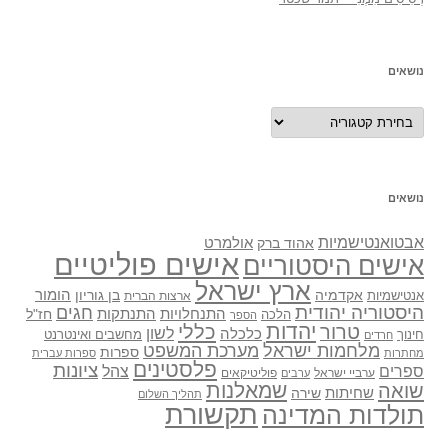
נושאים
נושאים
נושאים
אבטואנטישמיות
אולמרט
אהוד ברק
אישים פוליטיים
אישים היסטוריים
ארץ ישראל
אקדמיה
בן גוריון
הומור
אנטישמיות
ארצות הברית
היסטוריה יהודית
חגים
התנתקות
התנחלויות
חז"ל
הלכה
הספר
יהדות
כללי
טרור
לשון
כלכלה
מחשבים ואינטרנט
חינוך
חרדים
מלחמות ישראל
מערכת המשפט
ספרות
מחתרות
ספרות עברית
פלסטינים
ציונות
ספרים
צהל
ערביי ישראל
פוליטיקאים
ערבים
שואה
שמאלנות
שחיתות
שירה
תהליך השלום
תקשורת
תולדות המדינה