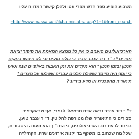
השבוע הופיע ספר חדש מפרי עטו ולהלן קישור המדווח עליו
http://www.massa.co.il/ifcha-
mistabra.asp?1=1&from_search=
הארכיאולוגים טוענים כי אין כל ממצא המאמת את סיפור יציאת
מצרים * ד" ר דוד ענבר סבור כי כולם טועים וכי לא חיפשו במקום
הנכון ובזמן הנכון * הוא מקדים את זמן האבות באלפיים שנה וטוען
כי יוסף היה מייסד שושלת מלכים עברים ששלטו על מצרים *
תיאוריה מהפכנית או מדע בידיוני?
ד" ר דוד ענבר נראה אדם נורמאלי לגמרי, אף שבאקדמיה
סבורים כי התיאוריה שלו מטורפת לחלוטין. ד" ר ענבר טוען,
בניגוד לדעת רוב הארכיאולוגים, כי התנ" ך הוא תעודה היסטורית,
שכל מה שכתוב בו משקף בדייקנות אירועים שהיו. הקהילייה