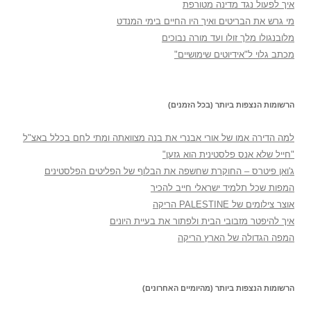
איך לפעול נגד מדינה מטורפת
מי גרש את הבריטים ואיך היו החיים בימי המנדט
מלובנגולו מלך זולו ועד מורה נבוכים
מכתב גלוי ל"אידיוטים שימושיים"
הרשומות הנצפות ביותר (בכל הזמנים)
למה הדירה אמו של אורי אבנרי את בנה מצוואתה ומתי לחם בכלל באצ"ל
"חייל שלא אנס פלסטינית הוא גזען"
ג'ואן פיטרס – החוקרת שחשפה את הבלוף של הפליטים הפלסטינים
המפות שכל תלמיד ישראלי חייב להכיר
אוצר צילומים של PALESTINE הריקה
איך להיפטר מזבובי הבית ולפתור את בעיית היונים
המפה הגדולה של הארץ הריקה
הרשומות הנצפות ביותר (מהיומיים האחרונים)