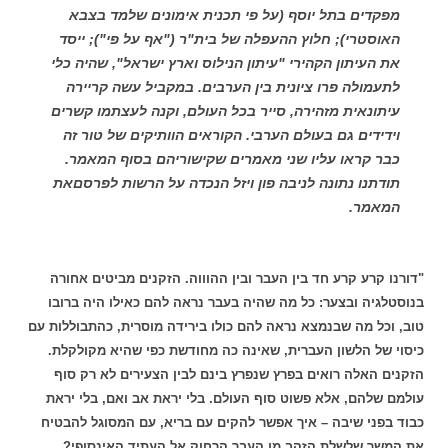
מפקדים בתל יוסף (על פי תכנית אימונים שלמד בצבא
האוסטרי); חלוץ ההעפלה של בית"ר ("אף על פי"); ייסד
את העיתון הקהירי "עיתון הנילוס וארץ ישראל", שהיה כלי
לתעמולה פרו ציונית בין הערבים. במקביל עשה קריירה
עיתונאית מזהירה, סייר בכל העולם, וקנה לעצתמו קשרים
וידידים גם בעולם הערבי. הקוראים הוותיקים של טור זה
כבר קראו עליו שני מאמרים שקישוריהם בסוף המאמר.
תודתנו נתונה לניבה פון ויזל הנכדה על הרשות לפרסםאת
המאמר.
"דורנו קרע קרע חד בין העבר ובין ההוווה. הזקנים מביטים אחורה
בנוסטלגיה ובצער: כל מה שהיה בעבר נראה להם כאילו היה ברובו
טוב, וכל מה שבנמצא נראה להם כולו בירידה מוסרית, כהתבוללות עם
כיסוי של הלשון העברית, שאינה כה מחודשת כפי שהיא מקולקלת.
הזקנים האלה רואים בפרץ שנפרץ בינם לבין הצעירים לא רק סוף
עולמם שלהם, אלא פשוט סוף העולם. בלי יראת אב ואם, בלי יראת
כבוד בפני שיבה – איך אפשר להקים עם בריא, עם המסוגל להבטיח
את המשך שלשלת הזהב מן העבר הרחוק אל העתיד האינסופי?