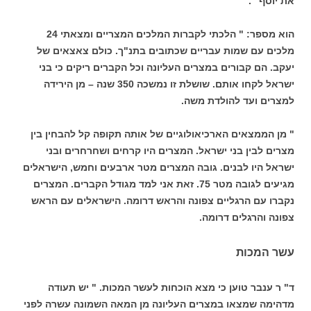
את יוסף" .
הוא מספר: " הלכתי לקברות המלכים המצריים ומצאתי 24
מלכים עם שמות עבריים שכתובים בתנ"ך. כולם צאצאים של
יעקב. הם קבורים במצרים העליונה וכל הקברים ריקים כי בני
ישראל לקחו אותם. שושלת זו נמשכה 350 שנה – מן הירידה
למצרים ועד להולדת משה.
" מן הממצאים הארכיאולוגיים של אותה תקופה קל להבחין בין
מצרים לבין בני ישראל. המצרים היו קרחים ושחרחרים ובני
ישראל היו לבנים. גובה המצרים מטר ארבעים וחמש, הישראלים
מגיעים לגובה מטר 75. זאת אני למד מגודל הקברים. המצרים
נקברו עם הרגליים צפונה והראש דרומה. הישראלים עם הראש
צפונה והרגלים דרומה.
עשר המכות
ד" ר ענבר טוען כי מצא הוכחות לעשר המכות. " יש תעודה
מדהימה שמצאו במצרים העליונה מן המאה השמונה עשרה לפני