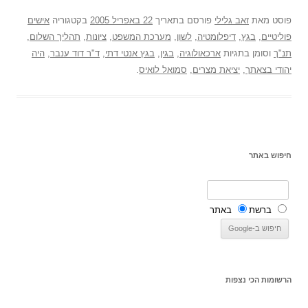
פוסט
מאת
זאב גלילי
פורסם בתאריך
22 באפריל 2005
בקטגוריה
אישים
פוליטיים
,
בגץ
,
דיפלומטיה
,
לשון
,
מערכת המשפט
,
ציונות
,
תהליך השלום
,
תנ"ך
וסומן בתגיות
ארכאולוגיה
,
בגין
,
בגץ אנטי דתי
,
ד"ר דוד ענבר
,
היה
יהודי בצאתך
,
יציאת מצרים
,
סמואל לואיס
.
חיפוש באתר
ברשת
באתר
הרשומות הכי נצפות