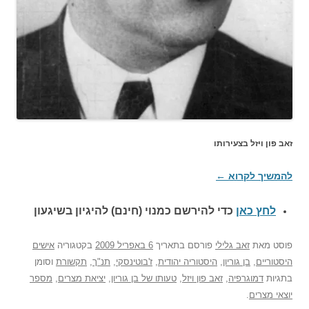
זאב פון ויזל בצעירותו
להמשיך לקרוא
←
לחץ כאן
כדי להירשם כ
מנוי (חינם) להיגיון בשיגעון
פוסט
מאת
זאב גלילי
פורסם בתאריך
6 באפריל 2009
בקטגוריה
אישים
היסטוריים
,
בן גוריון
,
היסטוריה יהודית
,
ז'בוטינסקי
,
תנ"ך
,
תקשורת
וסומן
בתגיות
דמוגרפיה
,
זאב פון ויזל
,
טעותו של בן גוריון
,
יציאת מצרים
,
מספר
יוצאי מצרים
.