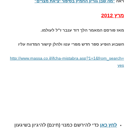
ראה
"מה שבן גוריון החמיץ בסיפור יציאת מצרים"
מרץ 2012
מאז פורסם המאמר הלך דוד ענבר ז"ל לעולמו.
השבוע הופיע ספר חדש מפרי עטו ולהלן קישור המדווח עליו
http://www.massa.co.il/ifcha-
mistabra.asp?1=1&from_search=
yes
לחץ כאן
כדי להירשם כ
מנוי (חינם) להיגיון בשיגעון