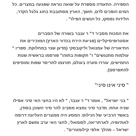
הספירה. התעודה מספרת על שואה נוראה שפגעה במצרים. כל
המים הופכים לדם, חושך, הארץ מסתובבת כחוג גלגל הקדר,
הלידות נפסקו, כל הנשים הפילו" .
את המכות מסביר ד" ר ענבר בשורה של הסברים
אסטרופיסיקליים (פגיעת הירח בכדור הארץ) המזכירים את
התיאוריה של עמנואל וליקובסקי (מדען שנוי במחלוקת. ספריו "
עולמות מתנגשים" ו" תקופות בתוהו" פורסמו בראשית שנות
החמישים, עוררו סערה בעולם, תורגמו לתריסר שפות ומוסיפים
להתפרסם).
" סיני אינו סיני"
" בני ישראל" , אומר ד" ר ענבר, " לא היו בחצי האי סיני אפילו
שניה אחת. מדבר סיני נמצא מסביב להר סיני השוכן בסודן,
באשד הרביעי של הנילוס. המסע היה ממצרים העליונה דרומה
לאתיופיה, לארתריאה, לסומאלי, לחצי האי ערב ומשם לארץ
ישראל – מהלך אלפי קילומטרים" .