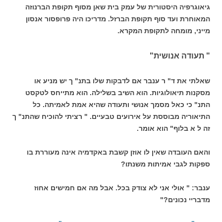
גיאוגרפיה היסטורית של עמק בית שאן מסוף תקופת הברנוזה
המאוחרת ועד סוף תקופת הברזל. מדריכו היה פרופסור אנסון
מייני, מומחה לתקופת המקרא.
" תעודה אנושית"
שאלתי את ד" ר ענבר אם לדבקות שלו בתנ" ך יש מניע או
מסקנות תיאולוגיות. הוא השיב בשלילה. הוא מתייחס לטקסט
התנ" כי כאל מסמך אנושי ותעודה שהיא אמת לאמיתה. כל
התיאוריה מבוססת על אירועים טבעיים. " רציתי להוכיח שהתנ" ך
זה ל א בלוף" הוא אומר.
והאם העובדה שאין לו אוזן קשבת באקדמיה אינה מעוררת בו
ספקות לגבי אמיתות משנתו?
ענבר: " אולי אני לא צודק בכל. אבל מה אם חמישים אחוז
מדבריי נכונים?"