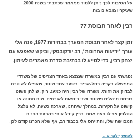
על הסיבות לכך ניתן ללמוד ממאמר שכתבתי בשנת 2000
שעיקריו מובאים בזה
.
רבין לאחר תבוסת 77
זמן קצר לאחר תבוסת המערך בבחירות 1977, פנה אלי
עורך ׳ידיעות אחרונות׳, דב יודקובסקי, וביקש שאפגש עם
יצחק רבין, כדי לסייע לו בכתיבת סדרת מאמרים לעיתון.
נפגשתי עם רבין במשרדו שנמצא באחד הצריפים של משרדי
הממשלה בקריה בתל-אביב. בשער עמד שוטר, שאפילו לא טרח
לבדוק את זהותי. משרדו של רבין היה כמעט ריק. שולחן פשוט,
כורסת מנהלים פשוטה ושני כיסאות לאורחים. שום תמונה או
קישוט על הקירות. במהלך שיחתנו, שארכה כשעה, לא צלצל
הטלפון אפילו פעם אחת. רבין קיבל אותי בהבעת הפנים
המבוישת שלו, והתייחס אלי בכבוד רב, אף שלא הכרנו קודם לכן.
להמשיך לקרוא
←