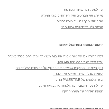
איך לפעול נגד מדינה מטורפת
מי גרש את הבריטים ואיך היו החיים בימי המנדט
מלובנגולו מלך זולו ועד מורה נבוכים
מכתב גלוי ל"אידיוטים שימושיים"
הרשומות הנצפות ביותר (בכל הזמנים)
למה הדירה אמו של אורי אבנרי את בנה מצוואתה ומתי לחם בכלל באצ"ל
"חייל שלא אנס פלסטינית הוא גזען"
ג'ואן פיטרס – החוקרת שחשפה את הבלוף של הפליטים הפלסטינים
המפות שכל תלמיד ישראלי חייב להכיר
אוצר צילומים של PALESTINE הריקה
איך להיפטר מזבובי הבית ולפתור את בעיית היונים
המפה הגדולה של הארץ הריקה
הרשומות הנצפות ביותר (מהיומיים האחרונים)