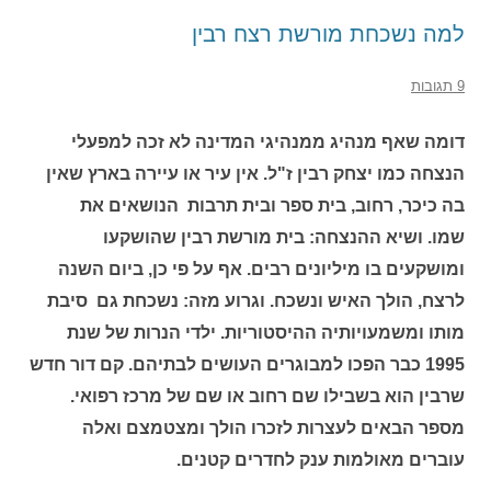
למה נשכחת מורשת רצח רבין
9 תגובות
דומה שאף מנהיג ממנהיגי המדינה לא זכה למפעלי
הנצחה כמו יצחק רבין ז"ל. אין עיר או עיירה בארץ שאין
בה כיכר, רחוב, בית ספר ובית תרבות הנושאים את
שמו. ושיא ההנצחה: בית מורשת רבין שהושקעו
ומושקעים בו מיליונים רבים. אף על פי כן, ביום השנה
לרצח, הולך האיש ונשכח. וגרוע מזה: נשכחת גם סיבת
מותו ומשמעויותיה ההיסטוריות. ילדי הנרות של שנת
1995 כבר הפכו למבוגרים העושים לבתיהם. קם דור חדש
שרבין הוא בשבילו שם רחוב או שם של מרכז רפואי.
מספר הבאים לעצרות לזכרו הולך ומצטמצם ואלה
עוברים מאולמות ענק לחדרים קטנים.