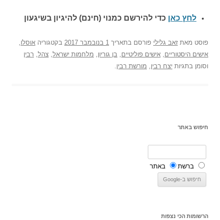
לחץ כאן
כדי להירשם כ
מנוי (חינם) להיגיון בשיגעון
פוסט
מאת
זאב גלילי
פורסם בתאריך
1 בנובמבר 2017
בקטגוריה
אוסלו
,
אישים היסטוריים
,
אישים פוליטיים
,
בן גוריון
,
מלחמות ישראל
,
צהל
,
רבין
וסומן בתגיות
יצח רבין
,
מורשת רבין
.
חיפוש באתר
ברשת
באתר
הרשומות הכי נצפות