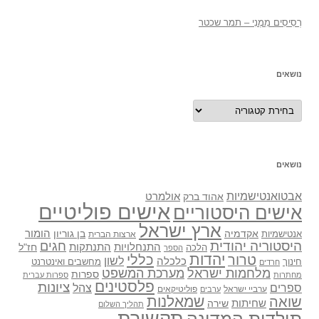
רְסִיסִים מִמֶנִי – תמר שכטר
נושאים
נושאים
נושאים
אבטואנטישמיות
אולמרט
אהוד ברק
אישים פוליטיים
אישים היסטוריים
ארץ ישראל
אקדמיה
בן גוריון
הומור
אנטישמיות
ארצות הברית
היסטוריה יהודית
חגים
התנתקות
התנחלויות
חז"ל
הלכה
הספר
יהדות
כללי
טרור
לשון
כלכלה
מחשבים ואינטרנט
חינוך
חרדים
מלחמות ישראל
מערכת המשפט
ספרות
מחתרות
ספרות עברית
פלסטינים
ציונות
ספרים
צהל
ערביי ישראל
פוליטיקאים
ערבים
שואה
שמאלנות
שחיתות
שירה
תהליך השלום
תקשורת
תולדות המדינה