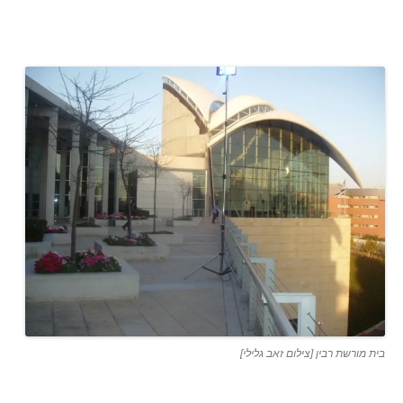
בית מורשת רבין [צילום זאב גלילי]