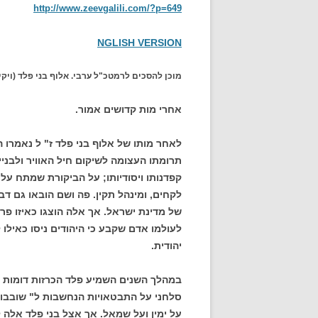
http://www.zeevgalili.com/?p=649
NGLISH VERSION
מוכן להסכים לרמטכ"ל ערבי. אלוף בני פלד (ויקי
אחרי מות קדושים אמור.
לאחר מותו של אלוף בני פלד ז" ל נאמרו ה
תרומתו העצומה לשיקום חיל האוויר ולבניי
קפדנותו ויסודיותו; על הביקורת שמתח ע
לקחים, ומינהל תקין. פה ושם הובאו גם 
של מדינת ישראל. אך אלה הוצגו כאיזו פרפ
לעולמו אדם שקבע כי היהודים ניסו כאילו
יהודית.
במהלך השנים השמיע פלד הכרזות דומות פע
סלחני על התבטאויות הנחשבות ל" שובבות
על ימין ועל שמאל. אך אצל בני פלד אלה ל