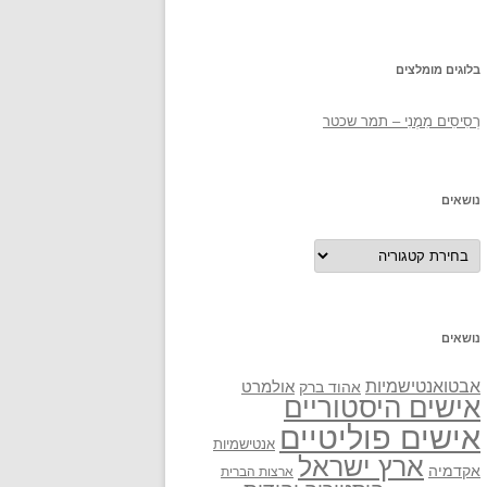
בלוגים מומלצים
רְסִיסִים מִמֶנִי – תמר שכטר
נושאים
נושאים
נושאים
אבטואנטישמיות
אולמרט
אהוד ברק
אישים היסטוריים
אישים פוליטיים
אנטישמיות
ארץ ישראל
אקדמיה
ארצות הברית