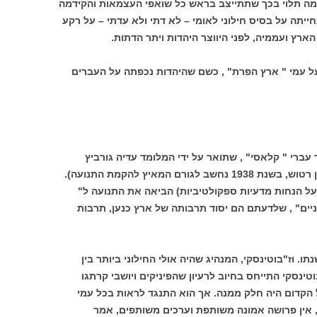
ומה תלוי בכך שתתייצב בראש כל שואפי העצמאות והקידמה
ייתה על בסיס חילוני לאומי – לא דתי ולא עדתי – על רקע
רץ ועממיה, לפני היווצר היהדות ויתר הדתות.
 עמי " ארץ הפרת" , כשם שהיהדות נכפתה על העברים
ברי " קלאסי" , שתואר על ידי המלומד עדיה גורביץ
(ע.ג.חורון, שהמפגש שלו עם המשורר יונתן רטוש, בשנת 1938 נחשב לגורם המאיץ להקמת התנועה).
ל הנחות מדעיות ספקולטיביות) הביאה את התנועה ל"
ניים" , שלדעתם הם יסוד תרבותה של ארץ כנען, תרבות
תו. וז"בוטינסקי, המנהיג שהיה אולי החילוני ביותר בין
טינסקי התייחס בחיוב לרעיון שהפיניקים ויושבי קרתגו
הקדום היה חלק ממנה. אך הוא התנגד לראות בכל עמי
, אין פרושה אמונה משותפת וערכים משותפים, אמר