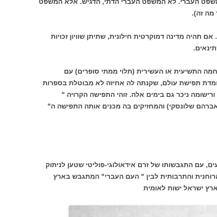
משפט העברי. לא המשפט העברי הדתי, הדגיש. אלא המשפט
מה זה).
ם תהיה מדינה דמוקרטית חילונית, שתיתן שוויון זכויות
ינאים.
מה התשיעית או העשירית (תלוי ממתי סופרים) עם
ומדת תפישת עולם, שקנתה לה אחיזה לא מבוטלת בספרות
רישומה ניכר גם בימים אלה. זוהי התפישה הקרויה "
אברהם שלונסקי) והמחזיקים בה מכנים אותה התפישה ה"
, עם התגבשותו של זרם אידאולוגי-פוליטי שטען לניתוק
הרוחנית והתרבותית לבין " העם העברי" המתגבש בארץ
רץ ישראל ישות לאומית