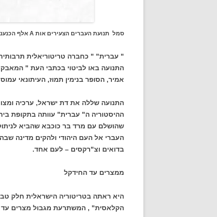
סמל תנועת העברים הצעירים אות A אלף הכנענית
" עברית" " כחברה טריטוריאלית תרבותית
התנועה באו לביטוי בכתבי העת " המאבק" ו
אמיר, הסופר בנימין תמוז, העיתונאי עמוס קי
התנועה שללה את דת ישראל, ערכיה ומצוו
ההיסטוריה ה" עברית" עוותה בתקופת בית 
שהושלם עם מרד בר כוכבא שהביא לניתוק
העברי אל העם היהודי ולהקים מדינה שבה י
בדואים וצ"רקסים – לעם אחד.
ממצרים עד החידקל
היא ראתה בטריטוריה הישראלית חלק טבע
הקלאסית" , המשתרעת מגבול מצרים עד 