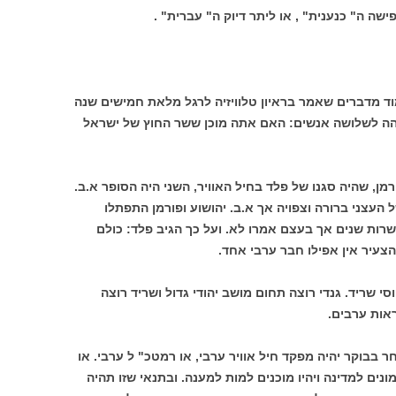
 ה" כנענית" , או ליתר דיוק ה" עברית" .
מוד מדברים שאמר בראיון טלוויזיה לרגל מלאת חמישים שנה
 זהה לשלושה אנשים: האם אתה מוכן ששר החוץ של ישראל
רמן, שהיה סגנו של פלד בחיל האוויר, השני היה הסופר א.ב.
 העצני ברורה וצפויה אך א.ב. יהושוע ופורמן התפתלו
שרות שנים אך בעצם אמרו לא. ועל כך הגיב פלד: כולם
הצעיר אין אפילו חבר ערבי אחד.
יוסי שריד. גנדי רוצה תחום מושב יהודי גדול ושריד רוצה
ראות ערבים.
בוקר יהיה מפקד חיל אוויר ערבי, או רמטכ" ל ערבי. או
ים למדינה ויהיו מוכנים למות למענה. ובתנאי שזו תהיה