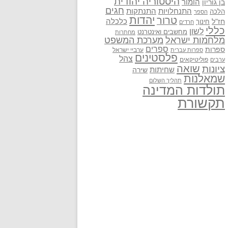
היסטוריה יהודית
בן גוריון
הומור
חגים
התנתקות
התנחלויות
הלכה
הספר
יהדות
טרור
חז"ל
כלכלה
חינוך
חרדים
כללי
לשון
מחשבים ואינטרנט
מחתרות
מלחמות ישראל
מערכת המשפט
ספרים
ספרות
ערביי ישראל
ספרות עברית
פלסטינים
צהל
פוליטיקאים
ערבים
שואה
ציונות
שחיתות
שירה
שמאלנות
תהליך השלום
תולדות המדינה
תקשורת