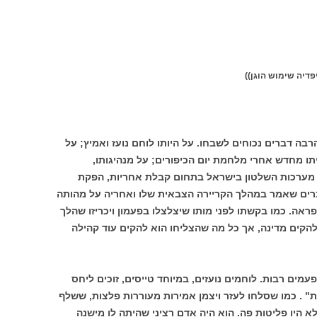
פדיה שימוש הוגן))
רבה דברים נכוחים לשבחו. על היותו לוחם נועז ואמיץ; על
תו מחדש אחרי מלחמת יום הכיפורים; על מנהיגותו,
ל מערכות השלטון בישראל בתחום קבלת אחריות, הפקת
דברים שאמר במהלך הקריירה הצבאית שלו ואחריה על מהותה
ראה. כמו בקשתו לפני מותו שיצלצלו בפעמון ויכריזו שהלך
 להקים מדינה, אך כל מה שהצליחו הוא להקים עוד קהילה
מים רבות. לוחמים נועזים, במיוחד טייסים, זוכים ליחס
" . כמו שסלחו לעזר ויצמן אמירות מעוררות פלצות, ששלף
א היו פליטות פה. הוא היה אדם רציני שהיתה לו מישנה