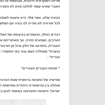
מדינה דמוקרטית חילונית, מבוססת על ה
העברי שאינו קשור להלכה (הוא לא הסביר 
הבעיה שלנו, אמר פלד, היא גזענות לשמה. א
לכל אזרחיה לא תהייה לנו בעיה עם הפלשת
דברים כאלה, הנאמרים בעיצומה של המלח
הערבים, נשמעים כהזיה. אך מאחוריהם ע
העברית, בתודעה של חלק גדול מן הציבור ו
כנענית" (שנולדה כשם גנאי בפי המשורר 
עברית" .
" תנועת העברים הצעירים"
שורשיה של התנועה בראשית שנות הארבעים
מוחלט בין ההיסטוריה היהודית ומורשתה 
ישראל. התנועה התארגנה במגמה לכונן בא