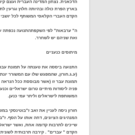
הדכאנית. נצחון המדינה העברית ועצם קי
בארץ הפרת כולה ובהיותה חלוץ וגרעין לתח
הקדם העברי הקלאסי המשותף לכל יושבי הא
ה" ערבאות" לפי השקפתהתנועה נכפתה על
ואת שניהם יש לשחרר.
מיתוסים כנעניים
התנועה ביססה את טענתה על תמונת עבר ע
תמונת עבר זו (אשר מבוססת ככל הנראה ע
פניה ליסודות מיתיים טרום ישראליים וכנע
המשותפת לישראלים וליתר עמי כנען.
חורון ניסה לעניין את זאב ז"בוטינסקי במשנ
המנהיגים הציונים, דחה אותו על הסף. ז"בו
שייכים לתרבות קדומה אחת, ואשר ישראל 
הקדם " עברים" . קירבה תרבותית לשונית