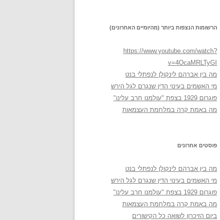
הרשומות הנצפות ביותר (מהיומיים האחרונים)
https://www.youtube.com/watch?
v=4OcaMRLTyGI
מה בין אברהם לינקולן לנפתלי בנט
מי האשמים בעינוי הדין שנגרם לגל הירש
פוגרום 1929 בצפת "עולמנו חרב עלינו"
מה באמת קרה במלחמת העצמאות
פוסטים אחרונים
מה בין אברהם לינקולן לנפתלי בנט
מי האשמים בעינוי הדין שנגרם לגל הירש
פוגרום 1929 בצפת "עולמנו חרב עלינו"
מה באמת קרה במלחמת העצמאות
ביום הזיכרון לשואה כל הקישורים