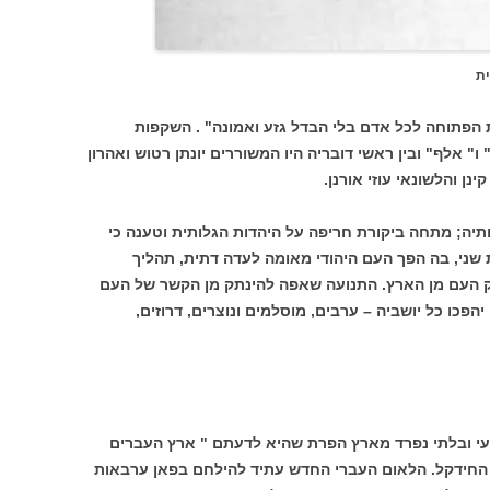
 הפתוחה לכל אדם בלי הבדל גזע ואמונה" . השקפות
" אלף" ובין ראשי דובריה היו המשוררים יונתן רטוש ואהרון
נן והלשונאי עוזי אורנן.
תיה; מתחה ביקורת חריפה על היהדות הגלותית וטענה כי
שני, בה הפך העם היהודי מאומה לעדה דתית, תהליך
 העם מן הארץ. התנועה שאפה להינתק מן הקשר של העם
הפכו כל יושביה – ערבים, מוסלמים ונוצרים, דרוזים,
י ובלתי נפרד מארץ הפרת שהיא לדעתם " ארץ העברים
החידקל. הלאום העברי החדש עתיד להילחם בפאן ערבאות