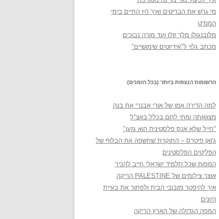
מי גרש את הבריטים ואיך היו החיים בימי
המנדט
מלובנגולו מלך זולו ועד מורה נבוכים
מכתב גלוי ל"אידיוטים שימושיים"
הרשומות הנצפות ביותר (בכל הזמנים)
למה הדירה אמו של אורי אבנרי את בנה
מצוואתה ומתי לחם בכלל באצ"ל
"חייל שלא אנס פלסטינית הוא גזען"
ג'ואן פיטרס – החוקרת שחשפה את הבלוף של
הפליטים הפלסטינים
המפות שכל תלמיד ישראלי חייב להכיר
אוצר צילומים של PALESTINE הריקה
איך להיפטר מזבובי הבית ולפתור את בעיית
היונים
המפה הגדולה של הארץ הריקה