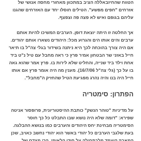
הטווח שהחיזבאללה הציב במתכוון מאחורי מחסה אנושי של
אזרחים "חפים מפשע". הטילים חוסלו יחד עם האזרחים שהגנו
עליהם בגופם ואיש לא פצה פה וצפצף.
אך החלטה זו היתה יוצאת דופן. הערבים המשיכו להיות אותם
ערבים והים אותו הים והגרוע מכל: היהודים נשארו אותם יהודים.
אם היה צורך בהוכחה לכך היא ניתנה בשידור בגלי צה"ל בו תיאר
חייל באזני שר הבטחון אמיר פרץ כי ראה מחבל עם טיל נ"ט ביד
אחת וילד ביד שנייה, והחליט שלא לירות בו. פרץ אמר שהוא גאה
בו על כך (גלי צה"ל 16/7/06). מענין מה היה אומר פרץ אם אותו
חייל היה בנו והיה נהרג מפגיעת הטיל שהחזיק ה"מחבל".
הפתרון: סימטריה
על מדיניות "טוהר הנשק" כותבת ההיסטוריונית, פרופסור אניטה
שפירא: "דומה שלא היה נושא שבו התבלט כל כך חוסר
הסימטריה מבחינת יחס היהודים והערבים כמו בנושא ההבלגה.
בעת שלגבי הערבים כל יהודי באשר הוא יהודי נחשב כאויב, שכן
המאבק הועמד מלכתחילה על חודו הלאומי, הרי מצדם של