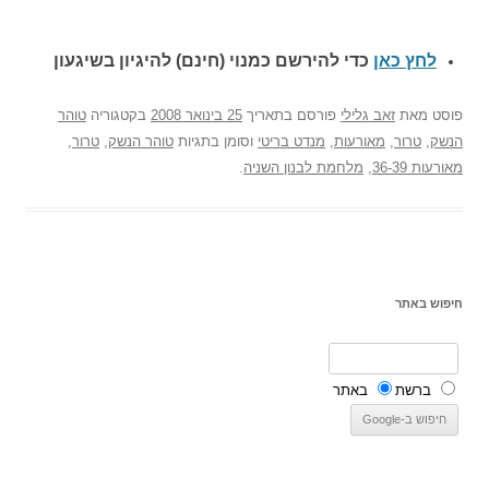
לחץ כאן
כדי להירשם כ
מנוי (חינם) להיגיון בשיגעון
פוסט
מאת
זאב גלילי
פורסם בתאריך
25 בינואר 2008
בקטגוריה
טוהר
הנשק
,
טרור
,
מאורעות
,
מנדט בריטי
וסומן בתגיות
טוהר הנשק
,
טרור
,
מאורעות 36-39
,
מלחמת לבנון השניה
.
חיפוש באתר
ברשת
באתר