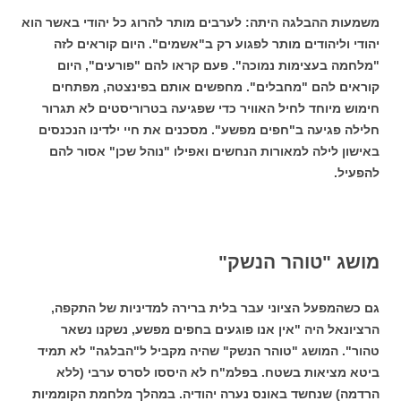
משמעות ההבלגה היתה: לערבים מותר להרוג כל יהודי באשר הוא
יהודי וליהודים מותר לפגוע רק ב"אשמים". היום קוראים לזה
"מלחמה בעצימות נמוכה". פעם קראו להם "פורעים", היום
קוראים להם "מחבלים". מחפשים אותם בפינצטה, מפתחים
חימוש מיוחד לחיל האוויר כדי שפגיעה בטרוריסטים לא תגרור
חלילה פגיעה ב"חפים מפשע". מסכנים את חיי ילדינו הנכנסים
באישון לילה למאורות הנחשים ואפילו "נוהל שכן" אסור להם
להפעיל.
מושג "טוהר הנשק"
גם כשהמפעל הציוני עבר בלית ברירה למדיניות של התקפה,
הרציונאל היה "אין אנו פוגעים בחפים מפשע, נשקנו נשאר
טהור". המושג "טוהר הנשק" שהיה מקביל ל"הבלגה" לא תמיד
ביטא מציאות בשטח. בפלמ"ח לא היססו לסרס ערבי (ללא
הרדמה) שנחשד באונס נערה יהודיה. במהלך מלחמת הקוממיות