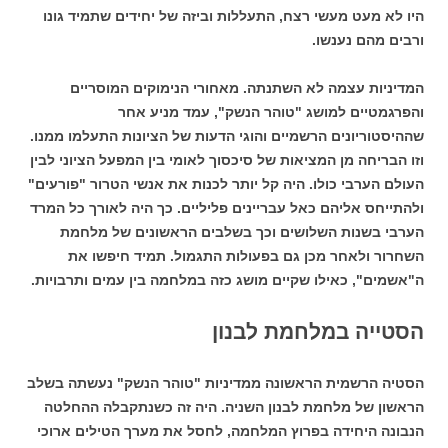
היו לא מעט מעשי רצח, התעללות וביזה של יחידים שתמיד גונו
ורבים מהם נענשו.
המדיניות עצמה לא השתנתה. מאחורי הנימוקים המוסריים
והפרגמטיים למושג "טוהר הנשק", עמד מניע אחר
שההיסטוריונים הרשמיים והוגי הדעות של הציונות התעלמו ממנו.
וזו הבריחה מן המציאות של סיכסוך לאומי בין המפעל הציוני לבין
העולם הערבי כולו. היה קל יותר לכנות את אנשי הטרור "פורעים"
ולהתייחס אליהם כאל עבריינים פליליים. כך היה לאורך כל המרד
הערבי בשנות השלושים וכך בשלבים הראשונים של מלחמת
השחרור ולאחר מכן גם בפעולות התגמול. תמיד חיפשו את
ה"אשמים", כאילו שקיים מושג כזה במלחמה בין עמים ותרבויות.
הסטייה במלחמת לבנון
הסטיה הרשמית הראשונה ממדיניות "טוהר הנשק" נעשתה בשלב
הראשון של מלחמת לבנון השניה. היה זה כשנתקבלה ההחלטה
הנבונה היחידה בפרוץ המלחמה, לחסל את מערך הטילים ארוכי