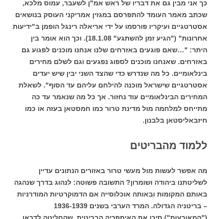
כך אני מבין גם את דבריו של ראש אמ"ן לשעבר, עמוס מלכא,
שכתב מאמר העומד להתפרסם במגזין אמריקני העוסק בנושאים
אסטרטגיים ועיקריו פורסמו על ידי אריאלה רינגל הופמן ב"ידיעות
אחרונות" ("הגיע זמן להשתגע" 18.1.08). וכך הוא אומר בין
היתר: "…שאם פוגעים באזרחים שלנו אנחנו מוכנים לפגוע גם
באזרחים. שאנחנו מוכנים לספוג נפגעים וגם לשלם מחירים
בינלאומיים. כל מה שנדרש כדי שהצד השני יבין שיש יעדים
אסטרטגיים שישראל מוכנה להילחם עליהם עד הסוף". לשאלת
המחירים הבינלאומיים עוד נחזור. אך כל מה שנאמר עד כה
מתייחס למלחמה מול מדינת טרור כמו חמסטאן בעזה או כמו
חיזבאליסטאן בלבנון.
ללמוד מהבריטים
מה אפשר לעשות מול מעשי טרור באזורים הנתונים עדיין
לשליטתנו ביהודה ושומרון? התשובה פשוטה: לנהוג בדרך שנהגה
באותם המקומות ובאותה אוכלוסייה אם הדמוקרטיות המודרניות
– בריטניה הגדולה. המרד הערבי בשנים 1936-1939
("המאורעות") סיכן את האימפריה הבריטית, שהחליטה לדכאו