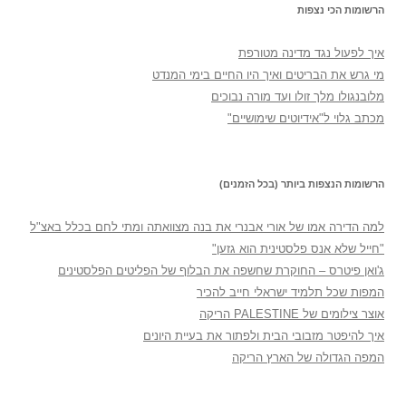
הרשומות הכי נצפות
איך לפעול נגד מדינה מטורפת
מי גרש את הבריטים ואיך היו החיים בימי המנדט
מלובנגולו מלך זולו ועד מורה נבוכים
מכתב גלוי ל"אידיוטים שימושיים"
הרשומות הנצפות ביותר (בכל הזמנים)
למה הדירה אמו של אורי אבנרי את בנה מצוואתה ומתי לחם בכלל באצ"ל
"חייל שלא אנס פלסטינית הוא גזען"
ג'ואן פיטרס – החוקרת שחשפה את הבלוף של הפליטים הפלסטינים
המפות שכל תלמיד ישראלי חייב להכיר
אוצר צילומים של PALESTINE הריקה
איך להיפטר מזבובי הבית ולפתור את בעיית היונים
המפה הגדולה של הארץ הריקה