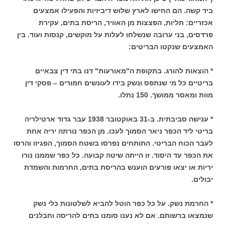
ביד קשה. הם החישו לארץ שלוש דיביזיות והפעילו אמצעים
אכזריים: תליות, הפצצות מן האוויר, הריסת בתים, עקירת
פרדסים, בני ערובה שנשלחו לעלות על מוקשים, קנסות ועוד. בין
האמצעים שנקטו הבריטים:
* הוצאות להורג. בתקופת ה"מאורעות" דנו בתי דין צבאיים
בריטיים כל מי שנתפס ונשק בידו לעונשים חמורים – פסקי דין
מוות ומאסר ממושך. 150 נתלו.
* ענישה סביבתית. ב-31 באוקטובר 1938 עבר גדוד ארטילריה
בריטי ליד הכפר ניאר הסמוך לעכו. מן הכפר נורתה יריה אחת
לעבר הכוח הבריטי. התותחים נפרסו בשטח הסמוך, הפגיזו והרסו
את הכפר עד היסוד. זו הייתה שיטה קבועה. כל כפר שממנו נורו
יריות או יצאו פורעים הוענש בהריסת בתים, החרמות והשמדת
יבולים.
* החרמת נשק. על כל כפר הוטל להביא לשלטונות כלי נשק
שנמצאו ברשותם. אם לא נענו סומנו בתים להריסה וחבלנים