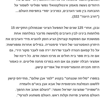
היהודים נעשה מאמץ אינטלקטואלי נפשי ופוליטי לשמור על
ההבחנה בין סוגי הערבים, כמרכיב יסודי בתפיסת העולם…
("חרב היונה" 322).
ובכן, אחרי 125 שנים של המפעל הציוני שבמהלכן התקיימו 15
מלחמות בינינו לבין הערבים (למעשה מדובר במלחמה אחת
ממושכת עם הפסקות קצרות) הגיע הזמן להוציא מידי הערבים את
היתרון האסטרטגי של העדר סימטריה. במילים אחרות ומפורשות:
על כל קסאם הנורה לעבר שדרות יירה פגז לעבר מקור הירי, גם
אם זה בית ספר בית חולים או מרכז הומה אדם. כל ריכוז של
אמצעי חבלה יופצץ גם אם הוא במרכז מחנה פליטים. זו כאמור
היתה תכניתו ההומוריסטית של אפריים קישון.
בספרו "סליחה שנצחנו" בקטע "למר אבן שלום", מתייחס קישון
ללשונו הנמלצת והנימוסית של אבא אבן באו"ם ולעמדה
ה"שפויה" שמציגה ישראל ואומר: "העולם אוהב את ההפך.
העולם מחשיב פזיזות וקלות ראש. העולם משתגע לטרוף".