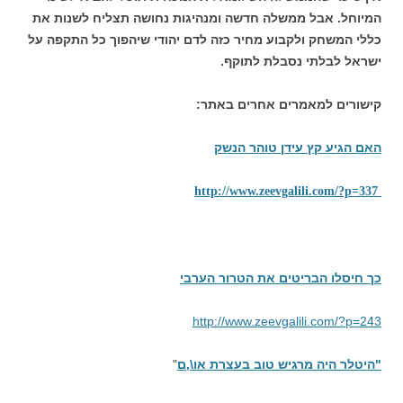
המיוחל. אבל ממשלה חדשה ומנהיגות נחושה תצליח לשנות את
כללי המשחק ולקבוע מחיר כזה לדם יהודי שיהפוך כל התקפה על
ישראל לבלתי נסבלת לתוקף.
קישורים למאמרים אחרים באתר:
האם הגיע קץ עידן טוהר הנשק
http://www.zeevgalili.com/?p=337
כך חיסלו הבריטים את הטרור הערבי
http://www.zeevgalili.com/?p=243
"היטלר היה מרגיש טוב בעצרת או\,ם
"