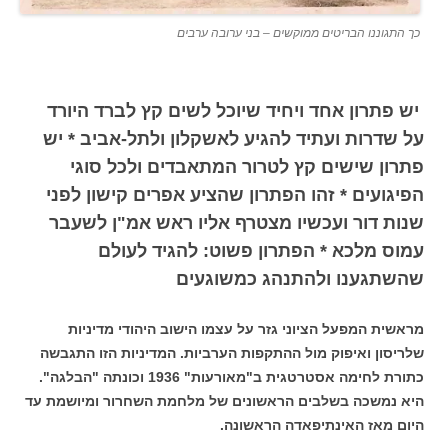
כך התגוננו הבריטים ממוקשים – בני ערובה ערבים
יש פתרון אחד ויחיד שיוכל לשים קץ לברד היורד
על שדרות ועתיד להגיע לאשקלון ולתל-אביב * יש
פתרון שישים קץ לטרור המתאבדים ולכל סוגי
הפיגועים * זהו הפתרון שהציע אפרים קישון לפני
שנות דור ועכשיו מצטרף אליו ראש אמ"ן לשעבר
עמוס מלכא * הפתרון פשוט: להגיד לעולם
שהשתגענו ולהתנהג כמשוגעים
מראשית המפעל הציוני גזר על עצמו הישוב היהודי מדיניות
שלריסון ואיפוק מול ההתקפות הערביות. המדיניות הזו התגבשה
כתורת לחימה אסטרטגית ב"מאורעות" 1936 וכונתה "הבלגה".
היא נמשכה בשלבים הראשונים של מלחמת השחרור ומיושמת עד
היום מאז האינתיפאדה הראשונה.