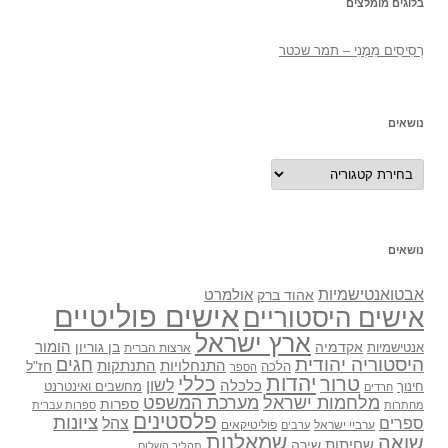
בלוגים מומלצים
רְסִיסִים מִמֶנִי – תמר שכטר
נושאים
נושאים
נושאים
אבטואנטישמיות
אולמרט
אהוד ברק
אישים פוליטיים
אישים היסטוריים
ארץ ישראל
אקדמיה
בן גוריון
הומור
אנטישמיות
ארצות הברית
היסטוריה יהודית
חגים
התנתקות
התנחלויות
חז"ל
הלכה
הספר
יהדות
כללי
טרור
לשון
כלכלה
מחשבים ואינטרנט
חינוך
חרדים
מלחמות ישראל
מערכת המשפט
ספרות
מחתרות
ספרות עברית
פלסטינים
ציונות
ספרים
צהל
ערביי ישראל
פוליטיקאים
ערבים
שואה
שמאלנות
שחיתות
שירה
תהליך השלום