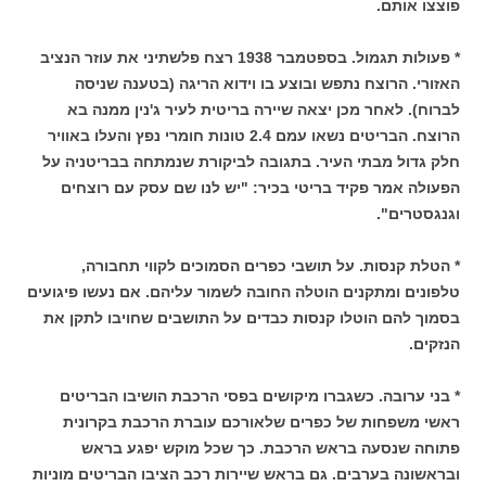
פוצצו אותם.
* פעולות תגמול. בספטמבר 1938 רצח פלשתיני את עוזר הנציב
האזורי. הרוצח נתפש ובוצע בו וידוא הריגה (בטענה שניסה
לברוח). לאחר מכן יצאה שיירה בריטית לעיר ג'נין ממנה בא
הרוצח. הבריטים נשאו עמם 2.4 טונות חומרי נפץ והעלו באוויר
חלק גדול מבתי העיר. בתגובה לביקורת שנמתחה בבריטניה על
הפעולה אמר פקיד בריטי בכיר: "יש לנו שם עסק עם רוצחים
וגנגסטרים".
* הטלת קנסות. על תושבי כפרים הסמוכים לקווי תחבורה,
טלפונים ומתקנים הוטלה החובה לשמור עליהם. אם נעשו פיגועים
בסמוך להם הוטלו קנסות כבדים על התושבים שחויבו לתקן את
הנזקים.
* בני ערובה. כשגברו מיקושים בפסי הרכבת הושיבו הבריטים
ראשי משפחות של כפרים שלאורכם עוברת הרכבת בקרונית
פתוחה שנסעה בראש הרכבת. כך שכל מוקש יפגע בראש
ובראשונה בערבים. גם בראש שיירות רכב הציבו הבריטים מוניות