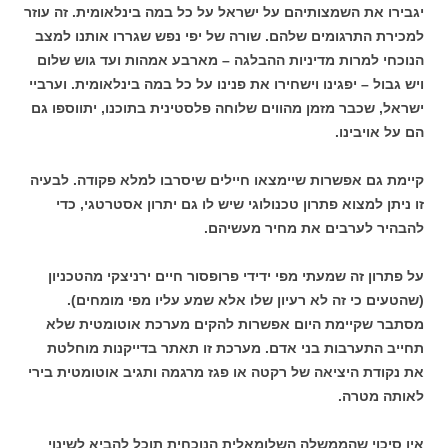
יגבירו את השמצותיהם על ישראל על כל במה בינלאומית. זה עוזר
למכירת התרגומים שלהם. שורה של יפי נפש שגררו אותנו למצב
הנוכחי למרות מדיניות ההבלגה – מארבע אמהות ועד גוש שלום
ויש גבול – יפגינו וישחירו את פנינו על כל במה בינלאומית. וערביי
ישראל, שכבר מזמן מהווים שלוחה פלסטינית בתוכנו, יתווספו גם
הם על אויבינו.
קיימת גם אפשרות שיימצאו חיילים שיסרבו למלא פקודה. לבעיה
זו ניתן למצוא פתרון טכנולוגי שיש לו גם יתרון אסטרטגי, כדי
להבהיר לערבים את מחיר מעשיהם.
על פתרון זה שמעתי מפי ידידי פרופסור חיים ירניצקי מהטכניון
(שהטעים כי זה לא רעיון שלו אלא שמע עליו מפי מומחים).
מסתבר שקיימת היום אפשרות להקים מערכת אוטומטית שלא
תחייב התערבות בני אדם. מערכת זו תאתר בדייקנות מוחלטת
את נקודת היציאה של רקטה או פגז מרגמה ותגיב אוטומטית בירי
לאותה מטרה.
אין סיכוי שהממשלה השלומאלית הנוכחית תוכל להביא לשינוי