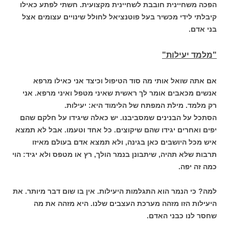
הפכה משחיינית חובבת לשחיינית מקצועית. חשתי לפתע כאילו
קיבלתי לידי מכשיר בעל פוטנציאל לחולל שינויים עצומים אצל
בני אדם.
"מלמד יעילות"
אם אתה שואל אותי מה סוד הטיפול וכיצד אני כאילו מרפא
אנשים מכאבים אומר לך ראשית שאיני מטפל ואיני מרפא. אני
רק מלמד. מילת המפתח של הלימוד היא: יעילות.
הסתכל על הבנינים שמסביבנו. יש כאלה שיגידו על חלקם שהם
יפים ואחרים יגידו שהם שיקוצים. כל אחד וטעמו. אבל לא תמצא
איש מכל היושבים כאן בגינה, ולא תמצא אדם בעולם מאיזו
תרבות שלא תהיה, שיתבונן בנמר הולך, רץ או מטפס ולא יגיד: הוי
כמה זה יפה.
למה? כי הנמר הוא התגלמות היעילות. אין בו שום דבר מיותר. את
היעילות הזו מזהה מערכת העצבים שלנו. היא מזהה את מה
שחסר לנו כבני האדם.