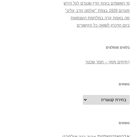
מי האשמים בעינוי הדין שנגרם לגל הירש
פוגרום 1929 בצפת "עולמנו חרב עלינו"
מה באמת קרה במלחמת העצמאות
ביום הזיכרון לשואה כל הקישורים
בלוגים מומלצים
רְסִיסִים מִמֶנִי – תמר שכטר
נושאים
נושאים
נושאים
אבטואנטישמיות
אולמרט
אהוד ברק