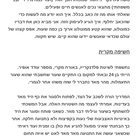
משפחתי) מחצאי נכים לאנשים חיים ופעילים.
שאלתי אותו מה זה כאב בכלל. איך הוא יודע מה לעשות כדי
שהכאב יחלוף. איך הגיע לעיסוק הזה. אני מביא כאן את דבריו
כמונולוג, שהוא קטע ממונולוג ארוך בן כמה שעות. אפס קצהו של
עולם שכדאי שאנשים יידעו שהוא קיים. שיש תקווה.
חשיפה מקרית
נחשפתי לשיטת פלדנקרייז, באורח מקרי, מספר עודד אופיר.
הייתי בן 24 ובאתי למקום בו התקיים שעור שחשבתי שהוא שעור
התעמלות. מהר מאד נתברר לי שזה משהו אחר לגמרי.
המדריך הורה לשכב על הצד, לפתוח ולסגור את כף היד מאד
בעדינות. אמרתי לעצמי מה השטויות האלה. אבל המשכתי
להשתתף בשעור וגיליתי דבר מוזר. כשאני פותח וסוגר את היד
באיטיות האצבעות שלי נעות בקפיצות ולא בתנועה חלקה. אחר
כך הבחנתי שאיני מסוגל להניע את כולן בו זמנית ועוד ראיתי
שכשאני עושה את התנועה מאד מאד לאט יש איזה תחום