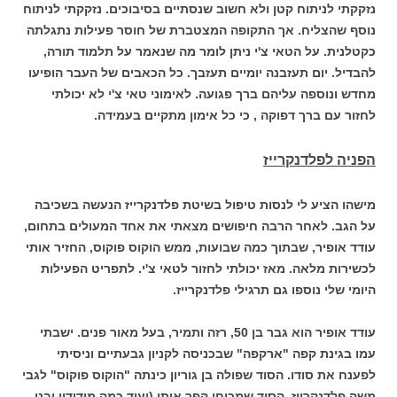
נזקקתי לניתוח קטן ולא חשוב שנסתיים בסיבוכים. נזקקתי לניתוח
נוסף שהצליח. אך התקופה המצטברת של חוסר פעילות נתגלתה
כקטלנית. על הטאי צ'י ניתן לומר מה שנאמר על תלמוד תורה,
להבדיל. יום תעזבנה יומיים תעזבך. כל הכאבים של העבר הופיעו
מחדש ונוספה עליהם ברך פגועה. לאימוני טאי צ'י לא יכולתי
לחזור עם ברך דפוקה , כי כל אימון מתקיים בעמידה.
הפניה לפלדנקרייז
מישהו הציע לי לנסות טיפול בשיטת פלדנקרייז הנעשה בשכיבה
על הגב. לאחר הרבה חיפושים מצאתי את אחד המעולים בתחום,
עודד אופיר, שבתוך כמה שבועות, ממש הוקוס פוקוס, החזיר אותי
לכשירות מלאה. מאז יכולתי לחזור לטאי צ'י. לתפריט הפעילות
היומי שלי נוספו גם תרגילי פלדנקרייז.
עודד אופיר הוא גבר בן 50, רזה ותמיר, בעל מאור פנים. ישבתי
עמו בגינת קפה "ארקפה" שבכניסה לקניון גבעתיים וניסיתי
לפענח את סודו. הסוד שפולה בן גוריון כינתה "הוקוס פוקוס" לגבי
משה פלדנקרייז. הסוד שמכוחו הפך אותי (ועוד כמה מידידיי ובני