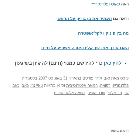
ראה
כאוס ופלדנקרייז
וראה גם
העמיד את בן גוריון על הראש
מה בין פינוקיו לקליאופטרה
האם אורך אפנ שך קלירופטרה משפיע על חיינו
לחץ כאן
כדי להירשם כ
מנוי (חינם) להיגיון בשיגעון
פוסט
מאת
זאב גלילי
פורסם בתאריך
31 באוגוסט 2007
בקטגוריה
פלדנקרייז
,
רפואה
,
רפואה אלטרנטיבית
וסומן בתגיות
טאיי צ'י
,
כאב
,
כאב
גב
,
ניר מלחי
,
עודד אופיר
,
רפואה אלטרנטיבית
.
חיפוש באתר