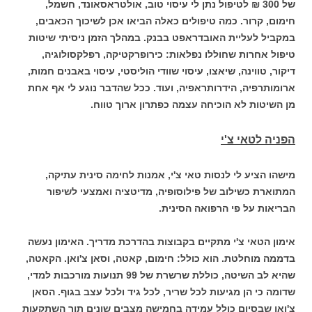
של 300 ₪ לטיפול נתן לי עיסוי טוב, אולטראסאונד, חשמל,
חימום, קרור. כמה טיפולים כאלה הביאו אכן לשיכוך הכאבים,
במקביל לעליית האובדראפט בבנק. במהלך הזמן ניסיתי שיטות
טיפול אחרות שחוללו נפלאות: כירופרקטיקה, רפלקסולוגיה,
דיקור, טווינה, שיאצו, עיסוי שוודי הוליסטי, עיסוי באבנים חמות,
ארומותרפיה, הידרותראפיה, ועוד. ככל שהדבר נוגע לי אף אחת
מן השיטות לא הוכיחה עצמה כפתרון ארוך טווח.
הפניה לטאי צ'י
מישהו הציע לי לנסות טאי צ'י, אמנות לחימה סינית עתיקה,
המתוארת כשילוב של פילוסופיה, מדיטציה ואמצעי לשיפור
הבריאות על פי הרפואה הסינית.
אימון הטאי צ'י מתקיים בקבוצות בהדרכת מדריך. האימון נעשה
בדממה מוחלטת. הוא כולל: חימום, קאטה, וסאן צ'ואן. הקאטה,
שהיא לב השיטה, כוללת שרשרת של 99 תנועות מורכבות למדי,
שדומה כי הן מגיעות לכל שריר, לכל גיד ולכל עצב בגוף. הסאן
צ'ואן שבסיום כולל עמידה בחמישה מצבים שונים תוך השתקעות