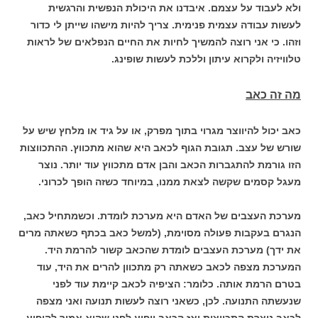
ולא לעבוד על עצמם. איבדנו את היכולת הנפשית והרגשית
לעשות עבודה עצמית פנימית. צריך להיות מישהו שייתן לי כדור
וזהו. כי אני רוצה להמשיך לחיות את החיים הנפלאים של לראות
טלוויזיה ולקרוא עיתון וללכת לעשות שופינג.
מה זה כאב
כאב יכול להיווצר מגרוי בתוך מפרק, או על גיד או מלחץ שיש על
שורש של עצב. תגובת הגוף לכאב היא שהוא מתכווץ. ההתכווצות
הזו גורמת להתגברות הכאב והבן אדם מתכווץ עוד יותר. נוצר
מעגל קסמים שקשה לצאת ממנו, במיוחד כשזה הופך לכרוני.
מערכת העצבים של האדם היא מערכת לומדת. וכשמתחיל כאב,
הנגרם בעקבות פעולה מסוימת, (למשל כאב בכתף כשאתה מרים
את ידך) מערכת העצבים לומדת שהכאב קשור להרמת היד.
המערכת מצפה לכאב כשאתה רק מתכוון להרים את היד, עוד
בטרם הרמת אותה. כלומר: הציפיה לכאב קיימת עוד לפני
שנעשתה התנועה. לכן, כשאני רוצה לעשות תנועה ואני מצפה
לכאב נוצרת התכווצות ואז הכאב יופיע לפני שהוא אמור להופיע.