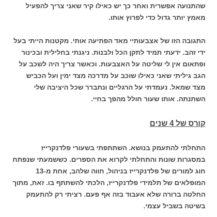
שהתנועה אפשרית ואחר כך יש כאילו קיר שאני צריך להפעיל
מאמץ יותר גדול כדי לפרוץ אותו.
התגובה הזו של אצבעותיי מאד הפתיעה אותי. מקטנות הייתי בעל
ידי זהב. ידעתי תמיד לתקן הכל ולבנות. ניגנתי בחלילית ובכינור
ופתאום אין לי שליטה על האצבעות. וכאשר צריך היה לשכב על
הגב גיליתי שאני כאילו שוכב על מדרכה מצד ימין ועל הכביש
מצד שמאל. נעמדתי על הרגליים ונתברר שכל היציבה שלי
השתנתה. אותו שעור חולל מהפך בחיי.
קורס של 4 שנים
התחלתי להתעמק בנושא. השתתפתי בשעורי פלדנקרייז
במסגרות שונות והתחלתי לקרוא את הספרים. כששמעתי שנפתח
חוג למורים של פלדנקרייז בניהול, חווה שלהב, אחת מ-13
המופלאים של תלמידי פלדנקרייז, הלכתי להשתתף בו. זאת, מתוך
החלטה ברורה שלא אעבוד בזה אף פעם. רציתי רק להתעמק
בשיטה בשביל עצמי.