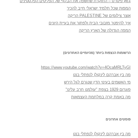
ג'ואן פיטרס – החוקרת שחשפה את הבלוף של הפליטים הפלסטינים
המפות שכל תלמיד ישראלי חייב להכיר
אוצר צילומים של PALESTINE הריקה
איך להיפטר מזבובי הבית ולפתור את בעיית היונים
המפה הגדולה של הארץ הריקה
הרשומות הנצפות ביותר (מהיומיים האחרונים)
https://www.youtube.com/watch?v=4OcaMRLTyGI
מה בין אברהם לינקולן לנפתלי בנט
מי האשמים בעינוי הדין שנגרם לגל הירש
פוגרום 1929 בצפת "עולמנו חרב עלינו"
מה באמת קרה במלחמת העצמאות
פוסטים אחרונים
מה בין אברהם לינקולן לנפתלי בנט