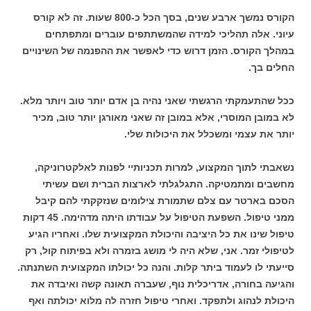
הקורס נמשך ארבע שנים, בסך הכל כ-800 שעות. זה לא קורס
עיוני. אלה תהליכי למידה שהמשתתפים עוברים ומתפתחים
במהלך הקורס. הזמן דרוש כדי לאפשר את ההפנמה של השינויים
החלים בך.
ככל שהתעמקתי הרגשתי שאני נהיה בן אדם יותר טוב ויותר מלא.
לא במובן המוסרי, אלא במובן זה שאני מאורגן יותר טוב, מכיר
יותר את עצמי ומשכלל את היכולות שלי.
נשאבתי לתוך המקצוע, למרות תכניותיי לפנות לאלקטרוניקה,
מחשבים ומתמטיקה. התגלגלתי לארצות הברית ושם עשיתי
הסכם בארטר עם צלם שתמורת צילומים שנזקקתי להם קיבל
ממני טיפול. השפעת הטיפול על עבודתו היתה מדהימה. 45 דקות
טיפול שינו את כל היציבה והיכולת המקצועית שלו. ואחריו הגיע
לטיפולי זמר. אני, שלא היה לי מושג בזמרה ולא בפיתוח קול, רק
סייעתי לו לעמוד ביתר קלות. והנה כל יכולתו המקצועית השתנתה.
והגיעה בחורה, אדריכלית נוף, שעברה תאונה קשה ואיבדה את
היכולת לנהוג ולתפקד. ואחרי טיפול חזרה לה מלוא יכולתה ואף