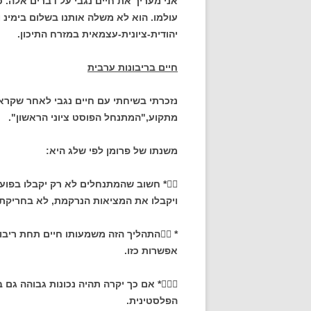
אני מעריך את חיים נגבי על דברים אלה.
עולמו. הוא לא משלה אותנו בשלום בימינ 
יהודית-ציונית-עצמאית במזרח התיכון.
חיים בריבונות ערבית
נזכרתי בשיחתי עם חיים נגבי לאחר שקרא
מתקוע,"המתנחל הפוסט ציוני הראשון".
משנתו של פרומן לפי שלג היא:

* חשוב שהמתנחלים לא רק יקבלו בפוע
ויקבלו את המציאות הנרקמת, לא בחריקת 
*

התהליך הזה משמעותו חיים תחת ריבונ
אפשרות כזו.

* אם כך יקרה תהיה נכונות גבוהה גם
הפלסטינית.