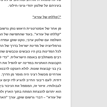
בעיניהם על שלטון יהודי-ציוני-חילוני.
"
קללתו של עזרא"
פן אחר של אסטרטגיית היאוש נותן גרשו
"קללתו של עזרא". בעוד שהתפישה של הרב 
השלמה עם שלטון ערבי, נוקט שוקן עמדה הפ
נורמליזציה של מדינת ישראל בדרך של התמ
לכל המדינות בהן היו כובשים ונכבשים שה
רבים משתלבים באומה הישראלית. "כדי ל
הקבוצות האתניות במדינה יש להפיל את המ
בין בני קבוצות שונות. לולא הענקנו לרבנו
אזרחיים מכשול רציני היה מוסר מן הדרך.
דתית. לעם ריבוני החייב להגיע לדו קיום 
לגבולותיו. איזור זה, המסמל את הניכור בי
הוא יתרום להנצחת המתח בתוך הארץ ולה
של עזרא" – דברי גרשום שוקן, עורך "האר