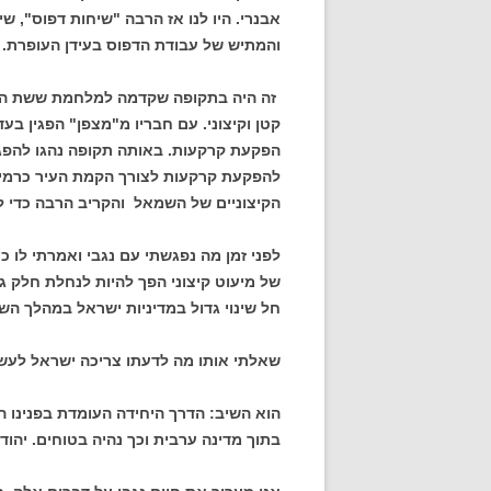
אבנרי. היו לנו אז הרבה "שיחות דפוס", 
והמתיש של עבודת הדפוס בעידן העופרת.
זה היה בתקופה שקדמה למלחמת ששת הימי
קטן וקיצוני. עם חבריו מ"מצפן" הפגין בע
הפקעת קרקעות. באותה תקופה נהגו להפגין בשט
להפקעת קרקעות לצורך הקמת העיר כרמיאל.
הקיצוניים של השמאל והקריב הרבה כדי לת
לפני זמן מה נפגשתי עם נגבי ואמרתי לו 
של מיעוט קיצוני הפך להיות לנחלת חלק גד
חל שינוי גדול במדיניות ישראל במהלך השנ
שאלתי אותו מה לדעתו צריכה ישראל לעשו
הוא השיב: הדרך היחידה העומדת בפנינו ה
בתוך מדינה ערבית וכך נהיה בטוחים. יהוד