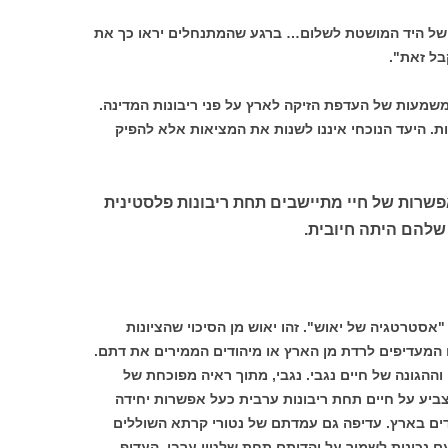
 של היד המושטת לשלום… ברגע שהמתנחלים יראו כך את
בל זאת".
משמעות של העדפת הזיקה לארץ על פני ריבונות המדינה.
. היעד הנוכחי איננו לשנות את המציאות אלא להפיק
פשרות של חיי מתיישבים תחת ריבונות פלסטינית
 שלהם היתה חיובית.
אסטרטגיה של יאוש". זהו יאוש מן הסיכוי שהציונות
 המעדיפים לרדת מן הארץ או מיהודים הממירים את דתם.
ההגונה של חיים נגבי. נגבי, מתוך ראיה מפוכחת של
מצביע על חיים תחת ריבונות ערבית כעל אפשרות יחידה
דים בארץ. עדיפה גם עמדתם של נטורי קרתא השוללים
ם נכונות לשמור על יהדותם תחת שלטון ערבי, העדיף