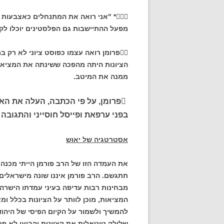

* "אני רואה את המתנחלים כאצבעות
מפעל ההתיישבות גם הפלסטינים יוכלו לק

פרומן רואה עצמו כפוסט ציוני לא רק ב
הציונות היתה מהפכה ששינתה את המציאות
ממנה את המיטב.
פרומן
, על פי הכתבה, העלה את הא
בפני ערפאת ופייסל חוסייני והתגובה
אסטרטגיה של יאוש
את העמדה הזו של הרב פורמן הייתי מכנה "
תתגשם. הרב פורמן איננו שונה מישראלים
מבחינות רבות עדיפה בעיני עמדתו הישרה ו
המציאות, מוכן לוותר על הציונות בכלל ו
להמשיך ולשמור על הקיום הפיסי של היהו
שלילה טוטאלית את הציונות והביעו לא פע