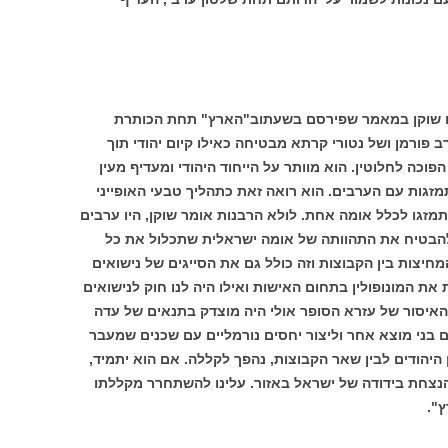
ם שוקן במאמר שפירסם בשעתו
ב"הארץ" תחת הכותרת
פורמן ושל נטורי קרתא מבטיחה כאילו קיום יהודי תוך
וכה לחלוטין. הוא מוותר על הייחוד היהודי ומעדיף מעין
זגות עם הערבים. הוא רואה זאת כתהליך טבעי האופייני
תמזגו לכלל אומה אחת. לולא הרבנות אומר שוקן, היו ערבים
הבטיח את התהוותה של אומה ישראלית שתכלול את כל
חיצות בין הקבוצות וזה כולל גם את הסייגים של נישואים
ת את המונופולין בתחום האישות ואילו היה לנו חוק לנישואים
 האיסור של עזרא הסופר אולי היה מוצדק בתנאים של עדה
עם בני מוצא אחר וליצור יחסים נורמליים עם שכנים שמעבר
ן היהודים לבין שאר הקבוצות, נהפך לקללה. אם הוא יתמיד,
נצחת בידודה של ישראל באזור. עלינו להשתחרר מקללתו
ץ".