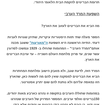
תרומת הבריטים להקמת הבית הלאומי היהודי.
השפעת המרד הערבי
מה הביא את הבריטים לעזוב את הארץ?
הספר מעלה שתי תזות היסטוריות עיקריות, שתיהן שגויות לעניות
דעתי. התיזה הראשונה היא השפעת
ה"מאורעות"
ששגב מכנה
אותם"המרד הערבי" – המהומות שהחלו ב- 1929 ונמשכו לסרוגין
עשר שנים, עד פרוץ מלחמת העולם השנייה – עד עזיבת הבריטים
את הארץ.
המרד הזה, לדעת שגב, ולא מאבק הישוב ומלחמת המחתרות
הביא את הבריטים למסקנה שאין להם מה לעשות כאן, שהארץ
הזו נמאסה עליהם ולא נותנת להם שום יתרון אסטרטגי.
במהומות שחוללו הערבים בתקופה זו נהרגו כארבע מאות יהודים,
150בריטים ואלפי ערבים. המספר המדויק של הערבים שנהרגו
אינו ידוע, כי רובם לא נהרגו בידי בריטים או יהודים אלא בידי