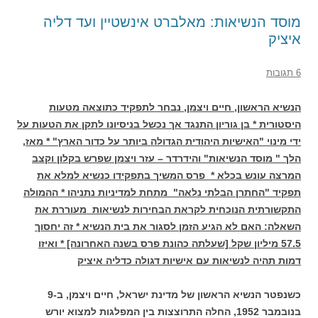
מוסד הנשיאות: מאלברט אינשטיין ועד דליה
איציק
6 תגובות
הנשיא הראשון, חיים ויצמן, נבחר לתפקיד כתוצאה מטעות
היסטורית * בן גוריון התנגד אך נכשל בניסיונו לתקן את הטעות על
ידי מינוי "האישיות היהודית הגדולה ביותר על כדור הארץ" * מאז,
הלך " מוסד הנשיאות" והידרדר – עזר ויצמן שפרש בקלון וקצב
המרצה עונש בכלא * פרס המשיך בתפקידו כנשיא למלא את
תפקיד "החתרן הבלתי נלאה" מתחת למדיניות נתניהו * ההמולה
התקשורתית הנוכחית לקראת הבחירות לנשיאות מעוררת את
השאלה: האם לא הגיע הזמן לסגור את בית הנשיא * זה יחסוך
57.5 מיליון שקל [שעלתה כהונת פרס בשנה האחרונה] * ואיזו
דמות תהיה לנשיאות עם אישיות דגולה כדליה איציק
כשנפטר הנשיא הראשון של מדינת ישראל, חיים ויצמן, ב-9
בנובמבר 1952, החלה התרוצצות בין המפלגות למצוא יורש