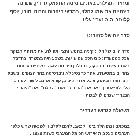
ומחזור תפילות. באוניברסיטה התעמק גורדין, ששינה
בינתיים את שמו להלוי, במדעי היהדות והרוח. מורו, יוסף
קלוזנר, היה נערץ עליו.
סדר יום של סטודנט
סדר היום של הלוי: קימה בחמש וחצי ותפילה. את ארוחת הבוקר
אכל במסעדה: כוס חלב עם עוגות. בשבע היה במשרד, בהדסה.
באחת עשרה הפסקה, כוס לבן ופרוסת עוגה. בשתיים ארוחת
צהריים במסעדה. אחר כך נסע לאוניברסיטה בהר הצופים. בשבע
וחצי חוזר הביתה, אוכל ארוחת ערב, קורא ושוכב לישון. לעתים
הלך לתיאטרון. ראה את "הדיבוק" ואת "הגולם" ואת "היהודי
הנצחי" שגרם לו לבכות.
משאלה לגרוש הערבים
במכתביו נתן הלוי ביטוי לכאב, לזעם לעלבון ולשנאה שחש כלפי
הערבים בעקבות אירועי הכותל המערבי בשנת 1929 .