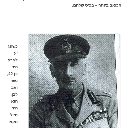
הכואב ביותר – בכיס שלהם.
כשהג
יע
לארץ
היה
בן 42,
נשוי
ואב
לבן.
הוא
היה
חייל
מקצו