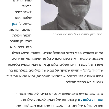
שהיה לדעתו
בניגוד
לאינטרסים
שלהם. הוא
מייחס ל
ויצמן
תחכום, עורמה,
חיים ויצמן. התנהג כאילו היה נציג מעצמה.
חכמה ויכולת
שלא מן העולם
הזה. ויצמן הוא
האיש שהופיע בפני ראשי הממשל הבריטי כשהוא מייצג כאילו
מעצמה עולמית – את העם היהודי. כל מה שעמד מאחוריו היה
משרד של כמה חדרים אפלים בלונדון. אותו ויצמן מופיע בלשכתו
של לויד ג'ורג' – האיש שפיקד על צבא של מיליונים במלחמה בה
נספו מאות אלפי בריטים – במוצאי המלחמה, והוא מוצא את לויד
ג'ורג' קורא בספר תהילים.
שוב ושוב מדגיש שגב ששום אינטרס בריטי לא עמד מאחורי
הצהרת בלפור. ו
רק הצלחתו של ויצמן, לאמת כאילו את
הפרוטוקולים של זקני ציון, מסבירה את הצהרת בלפור ואת