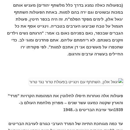
(בפעולות כאלה נמנע בדרך כלל מלשתף יהודים) מעניש אותם
במכות ובשוטים וגם ירה בהם למוות. באחת הפעולות השתתף
יגאל אלון, לימים מפקד הפלמ"ח. זה היה בכפר חיטין, פעולת
תגמול על טבח שביצעו הערבים בטבריה. וינגייט אסף את כל
הגברים שבכפר, נאם בפניהם נאום בו אמר: "הרגתם נשים וילדים
וזקנים בשנתם. לא ריחמתם עליהם. אתם פחדנים ומוגי לב. כדי
שתכפרו על מעשיכם אני דן אתכם למוות". לפי פקודתו ירו
החיילים בעשרה ערבים והרגום.
פעולות אלה ואחרות חיסלו לחלוטין את המהומות הקרויות "מרד"
והארץ שקטה כמעט עשר שנים – מפרוץ מלחמת העולם ב-
1939ועד עזיבת הבריטים ב-.1948
עד כמה מגוחכת התיזה של המרד הערבי כגורם לעזיבת הבריטים