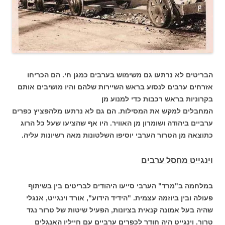
הבריטים לא נרתעו גם משימוש בערבים כמגן חי. הם הכריחו
אזרחים ערבים לנסוע בראש השיירות שלהם והיו מושיבים אותם
בקרוניות בראש רכבות כדי למנוע מן
המחבלים למקש את המסילות. הם גם לא נרתעו מלהפציץ כפרים
ערביים ביהודה ושומרון מן האוויר. היו אף שהציעו שעל כל הרוג
כתוצאה מן הטרור הערבי יוסיפו השלטונות מאה רשיונות עליה.
וינגייט מחסל ערבים
במלחמה ב"מרד" הערבי סייעו היהודים לבריטים בין בשיתוף
פעולה ובין ביוזמה עצמית. "הידיד הידוע", אורד וינגייט, אנגלי
שהיה בעל אמונה קנאית בציונות, הפעיל שיטות של טרור נגד
טרור. וינגייט היה חודר לכפרים ערביים עם חייליו האנגלים