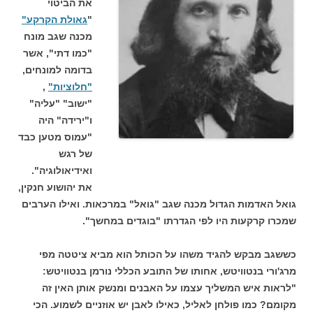
את הביטוי
"
גאולת הקרקע"
מכנה שגב מונח
"כמו דתי", אשר
בדומה למונחים,
"חלוציות"
,
"ישוב" "עליה"
ו"ירידה" היה
"עמוס מטען כבד
של רגש
ואידיאולוגיה".
את יהושוע חנקין,
גואל האדמות הגדול מכנה שגב "גואל" במרכאות. ואילו הערבים
שמכרו קרקעות היו לפי הגדרתו "בוגדים במחשך".
כששגב מבקש להגיד משהו על הכותל הוא מביא ציטטה מפי
מרג'ורי בנטוויטש, אחותו של התובע הכללי נורמן בנטוויטש:
"לראות איש המשליך עצמו על האבנים ומנשק אותן האין זה
מקומם? כמו פולחן לאליל, כאילו לאבן יש אוזניים לשמוע. הכי