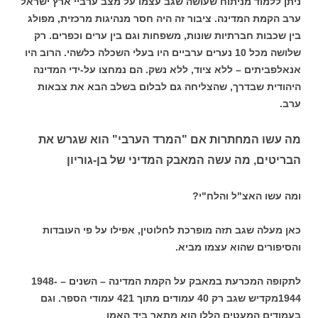
ניתן ללמוד מניתוח שעושה שגב עצמו על מצב ערביי ארץ ישראל
ערב הקמת המדינה. ציבור זה היה חסר מנהיגות מרכזית, מפולג
בין שכבות חברתיות שונות, משפחות וגם בין ערים וכפרים. רק
שלושה מכל 10 נערים ערביים היו בעלי השכלה כלשהי. הרוב היו
אנאלפביתים – ללא ציוד, ללא נשק. הם נמחצו על-ידי המדינה
היהודית שבדרך, שהצליחה גם לבלום בשלב הבא את צבאות
ערב.
מה עשו המחתרות
אם "המרד הערבי" הוא שגרש את
הבריטים, מה עשה המאבק המדיני של בן-גוריון
ומה עשו האצ"ל והלח"י?
כאן מעלה שגב תזה מופרכת לחלוטין, אפילו על פי העובדות
והסיפורים שהוא עצמו מביא.
לתקופה המכרעת במאבק על הקמת המדינה – השנים – 1948-
1944מקדיש שגב רק 40 עמודים מתוך 421 עמודי הספר. וגם
בעמודים המעטים הללו הוא מתאר ביד האמן