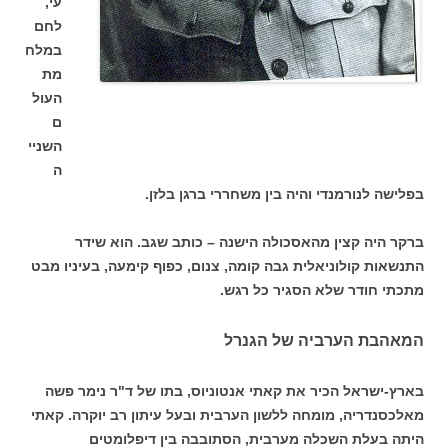
עי,
לחם
במלח
מת
העול
ם
השניי
ה
בפלישה לנורמנדי והיה בין משחררי ברגן בלזן.
ברקר היה קצין מהאסכולה הישנה – כותב שגב. הוא שידר
התנשאות קולוניאלית גבה קומה, צנום, כפוף קימעה, בעיניו מבט
מתכתי חודר שלא הסגיר כל רגש.
המאהבת הערביה של הגנרל
בארץ-ישראל הכיר את קאתי אנטוניוס, בתו של ד"ר נימר פשה
מאלכסנדריה, מומחה ללשון הערבית ובעל עיתון רב יוקרה. קאתי
היתה בעלת השכלה מערבית, הסתובבה בין דיפלומטים