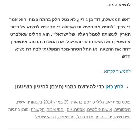
לנשיא המת.
ראש הממשלה, דוד בן גוריון, לא נטל חלק בהתרוצצות. הוא אמר
כי צריך "לחפש את האישיות הגדולה ביותר שיש למצוא על כדור
הארץ ולעשותה לסמל העליון של ישראל" . הוא החליט שאלברט
אינשטיין הוא האיש הראוי והציע לו את המשרה הרמה. אינשטיין
דחה את ההצעה ואז החל הסחר-מכר המפלגתי לבחירת נשיא
חדש.
להמשיך לקרוא
←
לחץ כאן
כדי להירשם כ
מנוי (חינם) להיגיון בשיגעון
פוסט
מאת
זאב גלילי
פורסם בתאריך
25 במרץ 2014
בקטגוריה
אישים
היסטוריים
,
אישים פוליטיים
,
אסטרטגים
,
יחסי ציבור
,
תקשורת
וסומן בתגיות
חיים ויצמן
,
יהודי תימן
,
מוטי מורל
,
מניפולציה
,
נשיאי ישראל
.