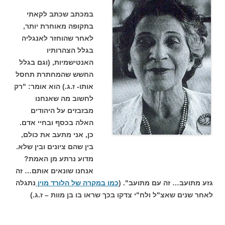
במכתב שכתב לקאתי
בתקופה מאוחרת יותר,
לאחר שהוחזר לאנגליה
בגלל הצהרותיו
האנטישמיות, (וגם בגלל
החשש שהמחתרת תחסל
אותו- ז.ג.) הוא אומר: "רק
לחשוב מה שאנחנו
מבזבזים על היהודים
האלה בכסף ובחיי אדם.
כן, אני מתעב את כולם,
בין שהם ציונים ובין שלא.
מדוע נרתע מן האמת?
אנחנו שונאים אותם… זה
גזע מתועב… זה עם מתועב". (
כמו במקרה של הלורד מוין
נתגלה
לאחר שנים שאצ"ל ולח"י צדקו בכך שראו בו בן מוות – ז.ג.)