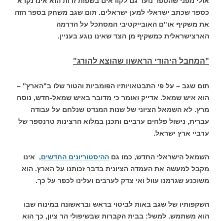
אולי מפני שהספר נועד גם לקוראים בשפות זרות הוא אינו נקרא
כספר שכתב ישראלי למען ישראלים. תום שגב משחק בספר הזה
את משקיף או"ם האובייקטיבי המסתכל על הדרמה
הארצישראלית כמשקיף מן הצד שאינו נוגע בעניין.
"המחבל היהודי הראשון שהוצא להורג"
תום שגב – על פי התבטאויותיו הפומביות והטור שלו ב"הארץ" –
הוא איש שמאל. אדייק ואומר כי מדובר באיש שמאל-חדש, נוסח
מרץ. לא השמאל הציוני של שנות המנדט שנלחם על עבודה
עברית, נישול פלחים ערביים ותכנן במלוא הרצינות טרנספר של
ערביי ארץ ישראל.
השמאל הישראלי החדש, כמו גם
ההיסטוריונים החדשים
, אינו
מקבל למעשה את העמדה הציונית בדבר זכותנו על הארץ. הוא
משוכנע שגרמנו עוול ואי צדק לערבים ועלינו לכפר על כך.
השקפותיו של שגב באות לביטוי בראש ובראשונה במינוח שבו
הוא משתמש. למשל: בבית הקברות שבשיפולי הר ציון, כך הוא