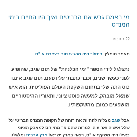
מי באמת גרש את הבריטים ואיך היו החיים בימי
המנדט
22 תגובות
מאמר מומלץ
היטלר היה מרגיש טוב בעצרת או"ם
נתגלגל לידי הספר "ימי הכלניות" של תום שגב, שהופיע
לפני כעשר שנים, וכבר כתבתי עליו פעם. תום שגב איננו
כוס התה שלי בתחום השקפת העולם הפוליטית. הוא איש
שמאל מובהק, למעשה פוסט ציוני, ותאוריו ההיסטוריים
מושפעים כמובן מהשקפותיו.
אבל
שגב
מצליח להחיות את רוחה של תקופת המנדט הבריטי על
שלל אישיה וארועיה. למרות שהסופר מתייחס למאבק הציוני
כאילו היה משקיף או"ם, רואה בארץ ישראל
ארץ ערבית
ומלגלג