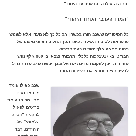
טוב היה אילו הרסו אותו עד היסוד".
"המרד הערבי והטרור היהודי"
כל הסיפורים ששגב חורז בכשרון רב כל כך לא נועדו אלא לשמש
פרפראות לסיפור העיקרי: כיצד הפך החלום הציוני מיעוט של
פחות ממאה אלף יהודים בעת הכיבוש
הבריטי ב- 1917לכוח כלכלי, תרבותי וצבאי בן 600 אלף נפש
שהיה הגרעין להקמת מדינת ישראל.ובכך עושה שגב שרות גדול
לרעיון הציוני ומכאן גם חשיבות הספר.
שגב כאילו עומד
מן הצד ואינו
מבין מה הניע את
בריטים לפעול
להקמת "הבית
הלאומי" של
היהודים, דבר