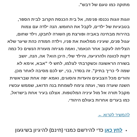
מתוקה כמו טעם של דבש".
זוגות זוגות נכנסו פנימה, אל בית הכנסת הקרוב לבית הספר,
בטבעיות של ילדים, לקבל את החומש. הנה ילדה עם צמות
בהירות מבחינה באביה ופורצת מן השורה לחבקו, וילד שחום,
עגול פנים, שעיניו ממלאות את פניו, וילדה חמודה כהת שיער שלא
הצליחה לעקוב אחר הנאמר, ואמה מגיחה מעזרת הנשים כל כמה
דקות לכוונה ולהרגיעה, והילד שלי, היכן הוא? אה, הנה, יושב
בשורה הראשונה וכשקרבתי לצלמו, לחש לי "אבא, אימא לא
שמה לי כריך בתיק". זה בסדר, בני, יש לכם מסיבה לאחר מכן.
והורים מכל הצבעים והעדות והסוגים, ואמא יפה אחת שבראשית
השנה שערה נשר, ועתה צימח לשמחת בנה הדואג, שממש עכשיו
מקבל תורה אל מול עיניה המלטפות. אצלנו בעיר אחת בישראל,
כמו בערים אחרות בעולם היהודי.
להמשיך לקרוא
←
לחץ כאן
כדי להירשם כ
מנוי (חינם) להיגיון בשיגעון