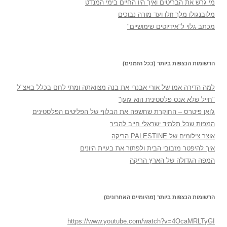
מי גרש את הבריטים ואיך היו החיים בימי המנדט
מלובנגולו מלך זולו ועד מורה נבוכים
מכתב גלוי ל"אידיוטים שימושיים"
הרשומות הנצפות ביותר (בכל הזמנים)
למה הדירה אמו של אורי אבנרי את בנה מצוואתה ומתי לחם בכלל באצ"ל
"חייל שלא אנס פלסטינית הוא גזען"
ג'ואן פיטרס – החוקרת שחשפה את הבלוף של הפליטים הפלסטינים
המפות שכל תלמיד ישראלי חייב להכיר
אוצר צילומים של PALESTINE הריקה
איך להיפטר מזבובי הבית ולפתור את בעיית היונים
המפה הגדולה של הארץ הריקה
הרשומות הנצפות ביותר (מהיומיים האחרונים)
https://www.youtube.com/watch?v=4OcaMRLTyGI