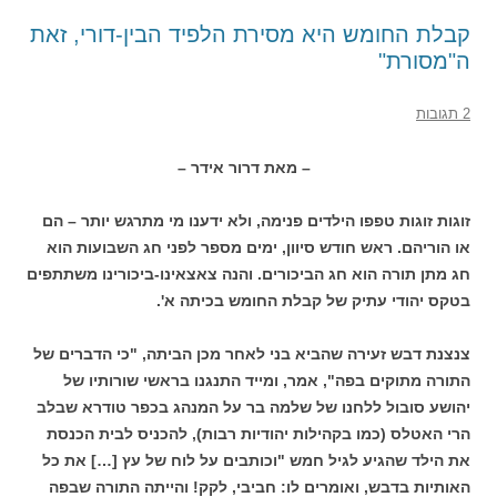
קבלת החומש היא מסירת הלפיד הבין-דורי, זאת
ה"מסורת"
2 תגובות
– מאת דרור אידר –
זוגות זוגות טפפו הילדים פנימה, ולא ידענו מי מתרגש יותר – הם
או הוריהם. ראש חודש סיוון, ימים מספר לפני חג השבועות הוא
חג מתן תורה הוא חג הביכורים. והנה צאצאינו-ביכורינו משתתפים
בטקס יהודי עתיק של קבלת החומש בכיתה א'.
צנצנת דבש זעירה שהביא בני לאחר מכן הביתה, "כי הדברים של
התורה מתוקים בפה", אמר, ומייד התנגנו בראשי שורותיו של
יהושע סובול ללחנו של שלמה בר על המנהג בכפר טודרא שבלב
הרי האטלס (כמו בקהילות יהודיות רבות), להכניס לבית הכנסת
את הילד שהגיע לגיל חמש "וכותבים על לוח של עץ […] את כל
האותיות בדבש, ואומרים לו: חביבי, לקק! והייתה התורה שבפה