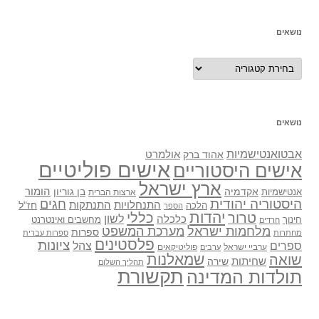
נושאים
נושאים
נושאים
אבטואנטישמיות
אולמרט
אהוד ברק
אישים פוליטיים
אישים היסטוריים
ארץ ישראל
אקדמיה
בן גוריון
הומור
אנטישמיות
ארצות הברית
היסטוריה יהודית
חגים
התנתקות
התנחלויות
חז"ל
הלכה
הספר
יהדות
כללי
טרור
לשון
כלכלה
מחשבים ואינטרנט
חינוך
חרדים
מלחמות ישראל
מערכת המשפט
ספרות
מחתרות
ספרות עברית
פלסטינים
ציונות
ספרים
צהל
ערביי ישראל
פוליטיקאים
ערבים
שואה
שמאלנות
שחיתות
שירה
תהליך השלום
תקשורת
תולדות המדינה