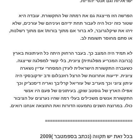
ישראליות וגם אנטי יהודיות.
הפרשה הזו מייצגת גם את רמתה של התקשורת. עובדה היא
שטור כזה יכול היה לעבור תחת ידיהם ועיניהם של עורכים, שלא
זיהו את שיקלגרובר, לא ברור אם מתוך בורות\ אם מתוך רשלנות,
או סתם מחוסר תשומת לב.
לא תמיד היה המצב כך. בעבר הרחוק היתה כל העיתונות בארץ
(ברובה המכריע מפלגתית) ציונית, בלי קשר למפלגה שייצגה.
כשעברה התקשורת הישראלית לעידן המסחרי עדיין נשארה
ציונית. ידיעות אחרונות של הרצל רוזנבלום ודב יודקובסקי היה
עיתון ציוני וכך מעריב של עזריאל קרליבך ואריה דיסנצ'יק וכך
אפילו הארץ של גוסטב שוקן. בעיתונים של פעם היו אנשי
התקשורת אנשים משכילים בעלי רמה שהיו נערצים על הציבור
כולו. במרוצת השנים נתמעטו הדורות ואת התוצאה אנחנו רואים.
===================================
בכל זאת יש תקווה (נכתב בספמטבר )2009