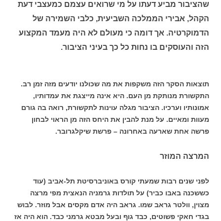
שהציבור מביע דעתו על מי שרואים עצמם כמעצבי דעת
הקהל, אבירי הממלכה השביעית, כלבי השמירה של
הדמוקרטיה. אך דומה כי מעולם לא היה מעמד המקצוע
הזה והעוסקים בו נחות כל כך בעיני הציבור.
תוצאות הסקר הזה משקפות את מה שכולנו יודעים מזה זמן רב.
התקשורת מנותקת מן העם. היא אינה מייצגת את עמדותיו,
אמונותיו וערכיו. הציבור מגלה עוינות לתקשורת, רואה בה גורם
מעוות ומאיים. על מנת להבין את היחס הזה מן הראוי לבחון
פרשה אחת שארעה באחרונה – פרשת שיקלגרובר.
המרצה המוזר
לפני שנים רבות שמעתי קורס באוניברסיטת תל-אביב (עוד
כששכנה באבו כביר) על תולדות גרמניה הנאצית מפי מרצה
מצוין, וולטר גראב שמו. גראב היה אדם מקסים אבל מוזר. לבוש
בגדי חאקי פשוטים, כבד גוף ובעל מבטא גרמני כבד. הוא היה אז