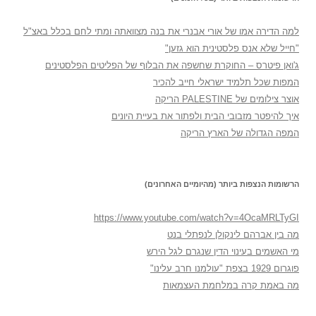
למה הדירה אמו של אורי אבנרי את בנה מצוואתה ומתי לחם בכלל באצ"ל
"חייל שלא אנס פלסטינית הוא גזען"
ג'ואן פיטרס – החוקרת שחשפה את הבלוף של הפליטים הפלסטינים
המפות שכל תלמיד ישראלי חייב להכיר
אוצר צילומים של PALESTINE הריקה
איך להיפטר מזבובי הבית ולפתור את בעיית היונים
המפה הגדולה של הארץ הריקה
הרשומות הנצפות ביותר (מהיומיים האחרונים)
https://www.youtube.com/watch?v=4OcaMRLTyGI
מה בין אברהם לינקולן לנפתלי בנט
מי האשמים בעינוי הדין שנגרם לגל הירש
פוגרום 1929 בצפת "עולמנו חרב עלינו"
מה באמת קרה במלחמת העצמאות