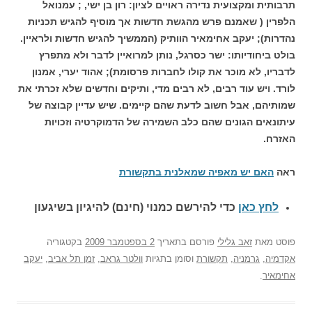
תרבותית ומקצועית נדירה ראויים לציון: רון בן ישי, ; עמנואל
הלפרין ( שאמנם פרש מהגשת חדשות אך מוסיף להגיש תכניות
נהדרות); יעקב אחימאיר הוותיק (הממשיך להגיש חדשות ולראיין.
בולט ביחודיותו: ישר כסרגל, נותן למרואיין לדבר ולא מתפרץ
לדבריו, לא מוכר את קולו לחברות פרסומת); אהוד יערי, אמנון
לורד. ויש עוד רבים, לא רבים מדי, ותיקים וחדשים שלא זכרתי את
שמותיהם, אבל חשוב לדעת שהם קיימים. שיש עדיין קבוצה של
עיתונאים הגונים שהם כלב השמירה של הדמוקרטיה וזכויות
האזרח.
ראה
האם יש מאפיה שמאלנית בתקשורת
לחץ כאן
כדי להירשם כ
מנוי (חינם) להיגיון בשיגעון
פוסט
מאת
זאב גלילי
פורסם בתאריך
2 בספטמבר 2009
בקטגוריה
אקדמיה
,
גרמניה
,
תקשורת
וסומן בתגיות
וולטר גראב
,
זמן תל אביב
,
יעקב
אחימאיר
.