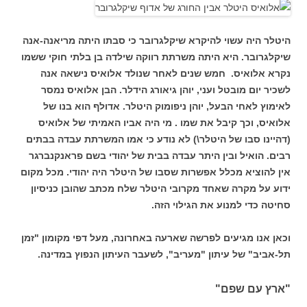
היטלר היה עשוי להיקרא שיקלגרובר כי סבתו היתה מריאנה-אנה
שיקלגרובר. היא היתה משרתת רווקה שילדה בן בלתי חוקי ששמו
נקרא אלואיס. חמש שנים לאחר שנולד אלואיס נישאה אנה
לשכיר יום מובטל ועני, יוהן גיאורג הידלר. הבן אלואיס נמסר
לאימוץ לאחי הבעל, יוהן ניפומוק היטלר. אדולף הוא בנו של
אלואיס, וכך קיבל את שמו . מי היה אביו האמיתי של אלואיס
(דהיינו סבו של היטלר\) לא נודע כי אמו המשרתת עבדה בבתים
רבים. הואיל ובין היתר עבדה בבית של יהודי בשם פראנקנברגר
אין להוציא מכלל אפשרות שסבו של היטלר היה יהודי. מכל מקום
ידוע על מקרה שאחד מקרובי היטלר שלח מכתב שהובן כניסיון
סחיטה כדי למנוע את הגילוי הזה.
וכאן אנו מגיעים לפרשה שארעה באחרונה, מעל דפי מקומון "זמן
תל-אביב" של עיתון "מעריב", לשעבר העיתון הנפוץ במדינה.
"ארץ עם שפם"