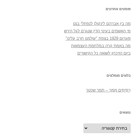
פוסטים אחרונים
מה בין אברהם לינקולן לנפתלי בנט
מי האשמים בעינוי הדין שנגרם לגל הירש
פוגרום 1929 בצפת "עולמנו חרב עלינו"
מה באמת קרה במלחמת העצמאות
ביום הזיכרון לשואה כל הקישורים
בלוגים מומלצים
רְסִיסִים מִמֶנִי – תמר שכטר
נושאים
נושאים