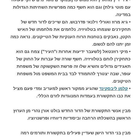
עם מוטי גילת) וגם הוא חשף כמה מפרשיות השחיתות הגדולות
במדינה.
• גיא מרוז ואורלי וילנאי פדרבוש. הם שייכים לדור חדש של
תחקירנים שצמחו בטלוויזיה. נלחמים את מלחמתו של האיש
הקטן, נאבקים בטחנות הרוח הענקיות של הטייקונים. נראה כמה
זמן יתנו להם לנשום.
• מיקי רוזנטאל (לשעבר ידיעות אחרות ו"העיר") צמח גם הוא
כתחקירן לוחם בטלוויזיה. חשף שורה של עברות על החוק של
תאגידים גדולים והשיא שלו זה פרשת השקשוקה של משפחת
עופר, שבה יצטרך להתמודד לבד בבית המשפט מול משפחת
הטיקונים.
•
קלמן ליבסקינד
שהגיע ממקור ראשון למעריב ומדי פעם מציל
את כבו התקשורת בעמדות המנוגדות לזרם הכללי.
מבין אנשי התקשורת של הדור החדש בולט אורן נהרי מן הערוץ
הראשון בהשכלתו הרחבה וביסודיות דיווחיו ופרשנויוציו.
מבין בני הדור הישן שעדיין פעילים בתקשורת ותורמים רמה