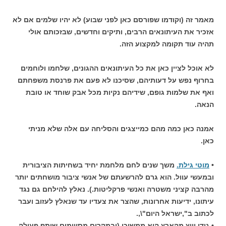
מאמר זה (וקודמו שפורסם כאן לפני שבוע) לא יהיו שלמים אם לא
אזכיר את העיתונאים הרבים, ותיקים וחדשים, שבזכותם אולי
תהיה עוד תקומה למקצוע הזה.
לא אוכל לציין כאן את כל העיתונאים ההגונים, שלחמו ולוחמים
בחרוף נפש על דעותיהם, שסיכנו לא פעם את פרנסת משפחתם
ואף את שלמות גופם, שידיהם נקיות מכל אבק שוחד או טובת
הנאה.
אמנה כאן כמה מהם כמייצגים והסליחה עם אלה שלא מניתי
כאן.
•
מוטי גילת.
משך שנים לחם מלחמת יחיד בשחיתות הציבורית
ובמעשי עוול. הוא גרם להרשעתם של אנשי ציבור מושחתים יותר
מהרבה קציני משטרה ואנשי פרקליטות.). נאלץ להילחם גם נגד
עיתונו, ידיעות אחרונות, שהצר את צעדיו עד שנאלץ לעזוב ועבר
לכתוב ב",ישראל היום"\,.
• גידי וייץ מהארץ הוא ממשיכו (ובמקרים מסויימים שיתף פעולה