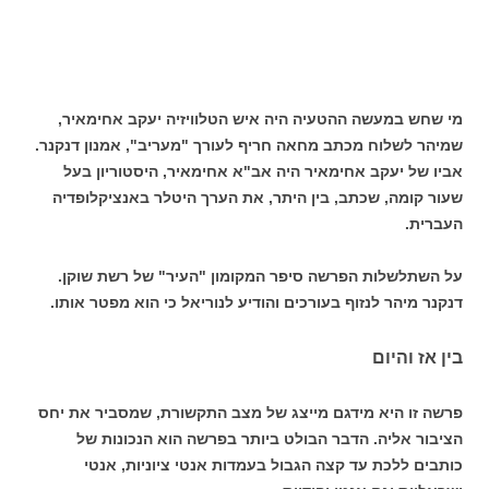
מי שחש במעשה ההטעיה היה איש הטלוויזיה יעקב אחימאיר,
שמיהר לשלוח מכתב מחאה חריף לעורך "מעריב", אמנון דנקנר.
אביו של יעקב אחימאיר היה אב"א אחימאיר, היסטוריון בעל
שעור קומה, שכתב, בין היתר, את הערך היטלר באנציקלופדיה
העברית.
על השתלשלות הפרשה סיפר המקומון "העיר" של רשת שוקן.
דנקנר מיהר לנזוף בעורכים והודיע לנוריאל כי הוא מפטר אותו.
בין אז והיום
פרשה זו היא מידגם מייצג של מצב התקשורת, שמסביר את יחס
הציבור אליה. הדבר הבולט ביותר בפרשה הוא הנכונות של
כותבים ללכת עד קצה הגבול בעמדות אנטי ציוניות, אנטי