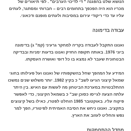
הנושא שלט בהפגנה " די לדיכוי הערבים" . לפי תיאורים של
מכריו הוא היה הפכפך בתחומים רבים – חברותי ומסתגר, לעתים
עליז עד כדי ריקודי עירום במסיבות ולעתים מופנם ודכאוני.
עבודה בדימונה
ואנונו התקבל לעבודה בקריה למחקר גרעיני (קמ" ג) בדימונה
ביוני 1976. באותה תקופה החזיק ואנונו בדעות ימניות ובבדיקה
הבטחונית שעבר לא נמצא בו כל דופי ואושרה העסקתו.
המידע על המהפך שחל בהשקפותיו של ואנונו ועל פעילותו בחוגי
שמאל קיצוני הגיעו לשב" כ בקיץ 1982. יותר משלוש שנים נמשכו
ההתלבטויות במערכת הביטחון מה לעשות עם האיש. בין היתר
עלתה הצעה לגייסו כסוכן שב" כ בשמאל הקיצוני, כדי לאפשר
פיקוח עליו. באוקטובר 1985 הוחלט לפטרו, כאילו בשל קיצוצים
בתקציב. ואנונו ניחש את הסיבה האמיתית לפיטוריו, הפך למר
נפש והחליט לעזוב את הארץ.
מחדל ההתחמקות