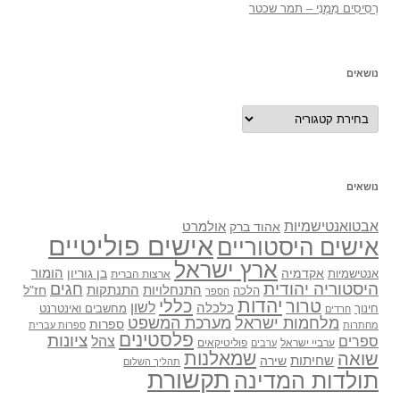
רְסִיסִים מִמֶנִי – תמר שכטר
נושאים
נושאים
נושאים
אבטואנטישמיות
אולמרט
אהוד ברק
אישים פוליטיים
אישים היסטוריים
ארץ ישראל
אקדמיה
בן גוריון
הומור
אנטישמיות
ארצות הברית
היסטוריה יהודית
חגים
התנתקות
התנחלויות
חז"ל
הלכה
הספר
יהדות
כללי
טרור
לשון
כלכלה
מחשבים ואינטרנט
חינוך
חרדים
מלחמות ישראל
מערכת המשפט
ספרות
מחתרות
ספרות עברית
פלסטינים
ציונות
ספרים
צהל
ערביי ישראל
פוליטיקאים
ערבים
שואה
שמאלנות
שחיתות
שירה
תהליך השלום
תקשורת
תולדות המדינה