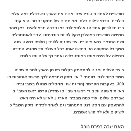
חודשיים לאחר פיטוריו עזב ואנונו את הארץ כשבכליו כמה אלפי
דולרים וסרטי צילום בלתי מפותחים של מתקני הכור. הוא קנה
כרטיס לכיוון אחד הגיע לתאילנד כמו הרבה תרמילאים. כאן שהה
חמישה חודשים במהלכן שקל להיות בודהיסט. עבר לאוסטרליה
ושם התנצר. מאז פיטוריו ועד שהגיע ללונדון חלפה כמעט שנה.
משך כל התקופה הזו חיפשו אותו בכל העולם עד שהגיע המידע,
תחילה על הימצאותו באוסטרליה ואחר כך על היותו בלונדון.
כיצד הצליח ואנונו להתחמק בקלות כזו מן הארץ למרות שהיה
חשד ברור לגבי כוונותיו? אין ספק שתרמה לכך פרשת אוטובוס קו
300. בעקבות הפרשה (הריגת שני מחבלים שנפלו בשבי ובידוי
ראיות משפטיות בידי ראש השב" כ ועוזריו) פרשו ראש השב" כ
אברהם שלום ועוד כמה מבכירי הארגון. לאיש לא היה ראש
להתעסק עם הסטודנט התמהוני וגם לאחר לכידתו נזקק השב" כ
לשיקום ולא לחיפוש אשמים.
האם יזכה בפרס נובל