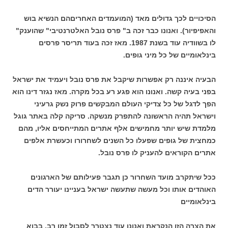
הסיכויים לכך גדולים מאד (המועמדים האחריםהם הנשיא בוש
והאפיפיור). ואנונו כבר זכה ב" פרס נובל האלטרנטיבי" שהוענק"
לו בשוודיה עוד בשנת 1987. מאז זכה בעוד תריסר פרסים
בינלאומיים של כל מיני גופים.
הבעיה איננה רק אפשרות שיקבל את פרס נובל ויעמיד את ישראל
בפני בעיה קשה. ואנונו הוא פגע רע בכל מקרה. מאז נגזר דינו הוא
הפך לדגל של כל צדיקי העולם המבקשים פרוק נשק גרעיני
וישראל תהיה הראשונה להתפרק מנשקה. סריקה קלה באתר גוגל
מלמדת שיש יותר מחמישים אלף אתרים המתייחסים אליו, מהם
כמחצית של גופים שפעלו כל השנים לשחרורו וכעשרת אלפים
אתרים הקוראים להעניק לו פרס נובל.
ככל שיתקרב מועד השחרור כן תגבר פעילותם של הארגונים
האוהדים אותו וכל מעשה שתעשה ישראל בעניינו יעורר הדים
בינלאומיים
את הצרה הזו הנקראת ואנונו עוד נצטרך לסבול זמן רב. בבוא