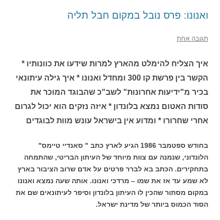
ואנונו: פרס נובל במקום חבל תליה
תגובה אחת
איך הצליח להימלט מהארץ למרות שידעו את כוונותיו *
הקשר בין פרשת קו 300 ומחדל ואנונו * איך גילה עיתונאי
בכיר מ"ידיעות אחרונות" לשב"כ שהבוגד המוכר את
סודות האטום נמצא בלונדון * איזה נזקים הוא יכול לגרום
אחרי שחרורו * ומדוע אין בישראל עונש מוות לבוגדים
בחודש ספטמבר 1986 הגיע לארץ כתב " סאנדיי טיימס"
הלונדוני, שנמנה עם צוות מיוחד של העיתון הבריטי, שהתמחה
בתחקירים. הכתב בא לברר פרטים על אדם שרוב הציבור בארץ
לא שמע עד אז את שמו – מרדכי ואנונו. אותה שעה נמצא ואנונו
במקום מסתור שהכין לו העיתון בלונדון וסיפר לעיתונאים שם את
הסוד הכמוס ביותר של מדינת ישראל.