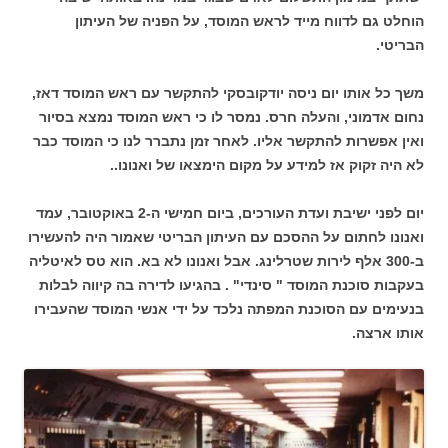
הוחלט גם לדווח מייד לראש המוסד, על הפניה של העיתון
הבריטי.
משך כל אותו יום ניסה יודקובסקי להתקשר עם ראש המוסד דאז,
נחום אדמוני, והעלה חרס. נמסר לו כי ראש המוסד נמצא בסיור
ואין אפשרות להתקשר אליו. לאחר זמן נתברר לנו כי המוסד כבר
לא היה זקוק אז למידע על מקום הימצאו של ואנונו..
יום לפני ישיבת ועדת העורכים, ביום חמישי ה-2 באוקטובר, עמד
ואנונו לחתום על ההסכם עם העיתון הבריטי שאמור היה להעשירו
ב-300 אלף לירות שטרלינג. אבל ואנונו לא בא. הוא טס לאיטליה
בעקבות סוכנת המוסד " סינדי" . בהגיעו לדירה בה קיווה לבלות
בנעימים עם הסוכנת המפתה נלכד על ידי אנשי המוסד שהעבירו
אותו ארצה.