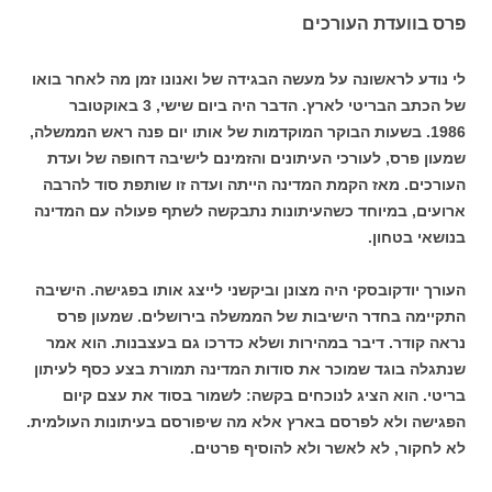
פרס בוועדת העורכים
לי נודע לראשונה על מעשה הבגידה של ואנונו זמן מה לאחר בואו
של הכתב הבריטי לארץ. הדבר היה ביום שישי, 3 באוקטובר
1986. בשעות הבוקר המוקדמות של אותו יום פנה ראש הממשלה,
שמעון פרס, לעורכי העיתונים והזמינם לישיבה דחופה של ועדת
העורכים. מאז הקמת המדינה הייתה ועדה זו שותפת סוד להרבה
ארועים, במיוחד כשהעיתונות נתבקשה לשתף פעולה עם המדינה
בנושאי בטחון.
העורך יודקובסקי היה מצונן וביקשני לייצג אותו בפגישה. הישיבה
התקיימה בחדר הישיבות של הממשלה בירושלים. שמעון פרס
נראה קודר. דיבר במהירות ושלא כדרכו גם בעצבנות. הוא אמר
שנתגלה בוגד שמוכר את סודות המדינה תמורת בצע כסף לעיתון
בריטי. הוא הציג לנוכחים בקשה: לשמור בסוד את עצם קיום
הפגישה ולא לפרסם בארץ אלא מה שיפורסם בעיתונות העולמית.
לא לחקור, לא לאשר ולא להוסיף פרטים.