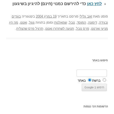
לחץ כאן
כדי להירשם כ
מנוי (חינם) להיגיון בשיגעון
פוסט
מאת
זאב גלילי
פורסם בתאריך
19 במרץ 2004
בקטגוריה
בוגדים
ובגידה
,
דימונה
,
המוסד
,
נובל
,
שמאלנות
וסומן בתגיות
גוגל
,
ואנונו
,
מה היו
מניעי וארנונו
,
פרס נובל
,
תנועה לשחרורו ואנונו
,
תרגיל פרס שהצליח
.
חיפוש באתר
ברשת
באתר
הרשומות הכי נצפות