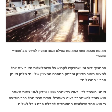
תמונות מהכור. אחת התמונות שצילם ואנונו ונמסרו לפירסום ב"סאנדיי
טיימס".
ההמשך ידוע ומי שמבקש לקרוא על השתלשלות האירועים יוכל
למצוא תאור מדוייק ומרתק בספרם המצויין של יוסי מלמן ואיתן
הבר " המרגלים" .
ואנונו הועמד לדין ב-28 בדצמבר 1986 ונידון ל-18 שנות מאסר.
הוא עומד להשתחרר ב-21 באפריל. ועדת פרס נובל כבר הודיעה
כי הוא אחד משלושת המועמדים לקבלת פרס נובל לשלום.