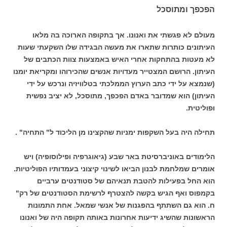
הפכפך ומתוסכל
מעולם לא פגשתי את ואנונו. אך בתקופה הארוכה בה מלאו
העיתונים כותרות שתארו את מעשה הבגידה שלו השקעתי שעות
לא מעטות בהתחקות אחרי האיש באמצעות צוות הכתבים של
העיתון. הרושם המצטייר מעדויות אנשים שהכירוהו ומקריאת יומנו
(שנמצא על ידי כתב הערוץ הממלכתי בטלוויזיה ונרכש על ידי
העיתון) הוא שמדובר באדם הפכפך, מתוסכל, לא יציב נפשית
ופוליטית.
תחילה היה בעל השקפות ימניות שהקצינו מן הליכוד ל" התחיה" .
הלימודים באוניברסיטת באר שבע (גיאוגרפיה ופילוסופיה) ויש
אומרים שמלחמת לבנון הביאו לשינוי קיצוני בעמדותיו הפוליטיות.
הוא החל בפעילות להטבת תנאיהם של סטודנטים ערביים
בקמפוס ואף הגיש בקשה להצטרף לרשימת הסטודנטים של רק"
ח. הוא גם השתתף בהפגנות של אנשי שמאל. אחת התמונות
הראשונות שהשיג ידיעות אחרונות באותה תקופה היה של ואנונו