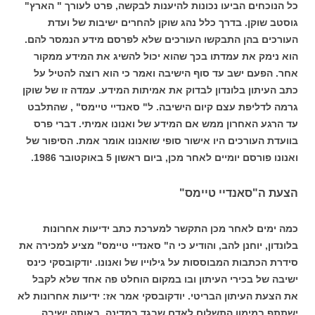
כל הנוכחים הביעו נכונות להיענות לבקשה, פרט לעורך " הארץ"
גוסטב שוקן. בדרך כלל נהג שוקן להחרים ישיבות של ועדת
העורכים בהן התבקשו העורכים שלא לפרסם מידע הנמסר להם.
הוא נימק את עמדתו בכך שהוא יכול להשיג את המידע ממקור
אחר. הפעם ישב עד סוף הישיבה ואמר כי הוא רוצה להטיל על
כתב העיתון בלונדון לבדוק את אמיתות המידע. עמדה זו של שוקן
גרמה לדליפת עצם קיום הישיבה. ל" סאנדיי טיימס" , שהתלבט
עד הרגע האחרון ממש אם המידע של ואנונו אמיתי. דברי פרס
בוועדת העורכים היו אישור סופי שואנונו אומר אמת. הסיפור של
ואנונו פורסם יומיים לאחר מכן, ביום ראשון 5 באוקטובר 1986.
הצעת ה"סאנדיי טיימס"
כמה ימים לאחר מכן התקשר למערכת כתב ידיעות אחרונות
בלונדון, יוחנן להב, והודיע כי ה" סאנדיי טיימס" מציע למכירה את
סידרת הכתבות המבוססות על גילוייו של ואנונו. יודקובסקי כינס
ישיבה של בכירי העיתון ובו במקום הוחלט פה אחד שלא לקבל
את הצעת העיתון הבריטי. יודקובסקי אמר אז: ידיעות אחרונות לא
ישתתף במימון התשלום לאדם שבגד במדינה. באותה ישיבה