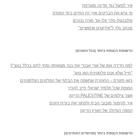
איך לפעול נגד מדינה מטורפת
מי גרש את הבריטים ואיך היו החיים בימי המנדט
מלובנגולו מלך זולו ועד מורה נבוכים
מכתב גלוי ל"אידיוטים שימושיים"
הרשומות הנצפות ביותר (בכל הזמנים)
למה הדירה אמו של אורי אבנרי את בנה מצוואתה ומתי לחם בכלל באצ"ל
"חייל שלא אנס פלסטינית הוא גזען"
ג'ואן פיטרס – החוקרת שחשפה את הבלוף של הפליטים הפלסטינים
המפות שכל תלמיד ישראלי חייב להכיר
אוצר צילומים של PALESTINE הריקה
איך להיפטר מזבובי הבית ולפתור את בעיית היונים
המפה הגדולה של הארץ הריקה
הרשומות הנצפות ביותר (מהיומיים האחרונים)