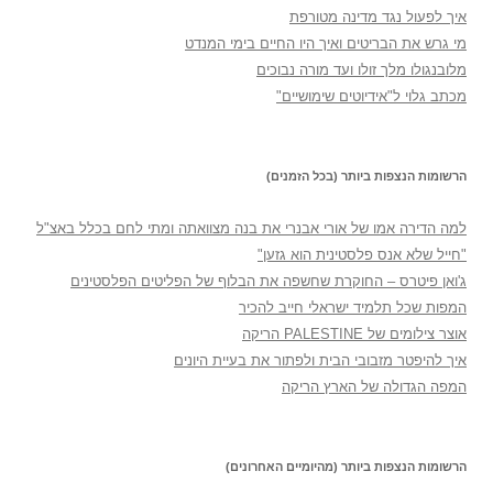
איך לפעול נגד מדינה מטורפת
מי גרש את הבריטים ואיך היו החיים בימי המנדט
מלובנגולו מלך זולו ועד מורה נבוכים
מכתב גלוי ל"אידיוטים שימושיים"
הרשומות הנצפות ביותר (בכל הזמנים)
למה הדירה אמו של אורי אבנרי את בנה מצוואתה ומתי לחם בכלל באצ"ל
"חייל שלא אנס פלסטינית הוא גזען"
ג'ואן פיטרס – החוקרת שחשפה את הבלוף של הפליטים הפלסטינים
המפות שכל תלמיד ישראלי חייב להכיר
אוצר צילומים של PALESTINE הריקה
איך להיפטר מזבובי הבית ולפתור את בעיית היונים
המפה הגדולה של הארץ הריקה
הרשומות הנצפות ביותר (מהיומיים האחרונים)