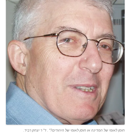
חוסן לאומי של המדינה או חוסן לאומי של היהודים?" . ד" ר יצחק רביד.