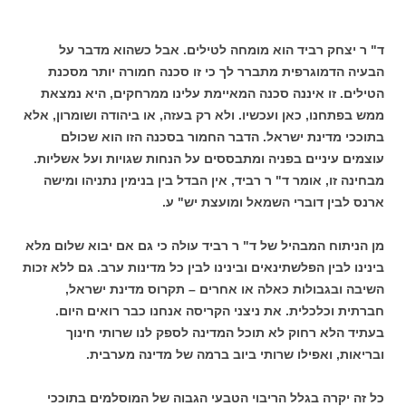
ד" ר יצחק רביד הוא מומחה לטילים. אבל כשהוא מדבר על
הבעיה הדמוגרפית מתברר לך כי זו סכנה חמורה יותר מסכנת
הטילים. זו איננה סכנה המאיימת עלינו ממרחקים, היא נמצאת
ממש בפתחנו, כאן ועכשיו. ולא רק בעזה, או ביהודה ושומרון, אלא
בתוככי מדינת ישראל. הדבר החמור בסכנה הזו הוא שכולם
עוצמים עיניים בפניה ומתבססים על הנחות שגויות ועל אשליות.
מבחינה זו, אומר ד" ר רביד, אין הבדל בין בנימין נתניהו ומישה
ארנס לבין דוברי השמאל ומועצת יש" ע.
מן הניתוח המבהיל של ד" ר רביד עולה כי גם אם יבוא שלום מלא
בינינו לבין הפלשתינאים ובינינו לבין כל מדינות ערב. גם ללא זכות
השיבה ובגבולות כאלה או אחרים – תקרוס מדינת ישראל,
חברתית וכלכלית. את ניצני הקריסה אנחנו כבר רואים היום.
בעתיד הלא רחוק לא תוכל המדינה לספק לנו שרותי חינוך
ובריאות, ואפילו שרותי ביוב ברמה של מדינה מערבית.
כל זה יקרה בגלל הריבוי הטבעי הגבוה של המוסלמים בתוככי