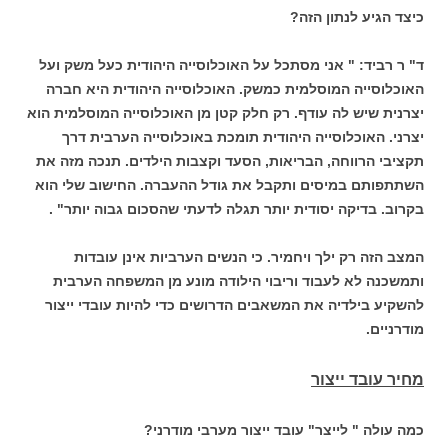
כיצד הגיע לנתון הזה?
ד" ר רביד: " אני מסתכל על האוכלוסייה היהודית כעל משק ועל
האוכלוסייה המוסלמית כמשק. האוכלוסייה היהודית היא חברה
יצרנית שיש לה עודף. רק חלק קטן מן האוכלוסייה המוסלמית הוא
יצרני. האוכלוסייה היהודית תומכת באוכלוסייה הערבית דרך
תקציבי הרווחה, הבריאות, הסעד וקצבות הילדים. תנכה מזה את
השתתפותם במיסים ותקבל את גודל ההעברה. החישוב שלי הוא
בקרוב. בדיקה יסודית יותר תגלה לדעתי שהסכום גבוה יותר" .
המצב הזה רק ילך ויחמיר. כי הנשים הערביות אינן עובדות
ותמשכנה לא לעבוד וריבוי הילודה מונע מן המשפחה הערבית
להשקיע בילדיה את המשאבים הדרושים כדי להיות עובדי ייצור
מודרניים.
מחיר עובד ייצור
כמה עולה " לייצר" עובד ייצור מערבי מודרני?