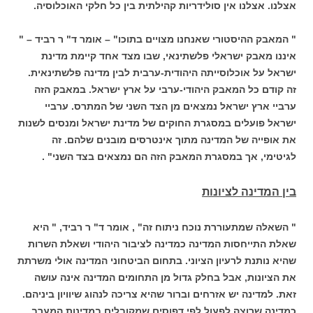
אצלנו. אצלנו אין סולידריות קהילתית בין כל חלקי האוכלוסיה.
" המאבק ההיסטורי שאנחנו מצויים בתוכו" – אומר ד" ר רביד – "
איננו מאבק ישראלי פלשתינאי, שבו מצד אחד קיימת מדינת
ישראל על אוכלוסייתה היהודית-ערבית לבין מדינה פלשתינאית.
זה קודם כל המאבק היהודי-ערבי על ארץ ישראל. במאבק הזה
ערביי ארץ ישראל נמצאים מן הצד השני של המתרס. ערביי
ישראל פועלים במסגרת החוקים של מדינת ישראל ומנסים לשנות
את אופייה של המדינה מתוך אינטרסים מובנים שלהם. זה
לגיטימי, אך במסגרת המאבק הזה הם נמצאים בצד השני" .
בין המדינה לציונות
" השאלה שמתעוררת נוכח ניתוח זה" , אומר ד" ר רביד, " היא
שאלת התייחסות המדינה כמדינה לציבור היהודי ושאלת השרות
שהיא נותנת לרעיון הציוני. בתחום הביטחוני המדינה אולי משרתת
את הציונות, אבל בחלק גדול מן התחומים המדינה אינה עושה
זאת. למדינה יש אזרחים וברור שהיא צריכה לנהוג שיוויון ביניהם.
כמדינה שרוצה לפעול לפי דפוסים שמקובלים במדינות המערב