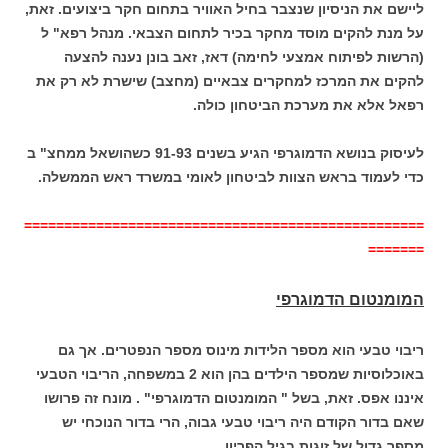
ליישם את הניסיון שנצבר בחיל האוויר בתחום חקר ביצועים. זאת,
על מנת להקים מוסד מחקר בכיר לתחום הצבאי. מנהל רפא" ל
(הרשות לפיתוח אמצעי לחימה) דאז, זאב בונן נענה להצעה
להקים את המרכז למחקרים צבאיים (מחצב) שישרת לא רק את
רפאל אלא את מערכת הביטחון כולה.
לעיסוק בנושא הדמוגרפי הגיע בשנים 91-93 כשהושאל ממחצ" ב
כדי לעמוד בראש הצוות לביטחון לאומי במשרד ראש הממשלה.
==================================================
=======
המומנטום הדמוגרפי
ריבוי טבעי הוא מספר הלידות מינוס מספר הנפטרים. אך גם
באוכלוסיות שמספר הילדים בהן הוא 2 במשפחה, הריבוי הטבעי
איננו אפס. זאת, בשל " המומנטום הדמוגרפי" . מונח זה פרושו
שאם בדור הקודם היה ריבוי טבעי גבוה, הרי בדור הנוכחי יש
מספר גדול של זוגות בגיל הפריון.