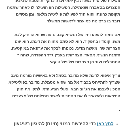
פעילות פוליטית כשהיה בין יוזמי ועדה לחקירת הטבח שביצעו
הנוצרים בסאברה ושאתילה. הפעילות הזו הועילה לו לאחר שתמה
תקופת כהונתו והוא חזר לפעילות פוליטית מלאה. זמן מסויים
דובר בו ברצינות כמועמד לראשות ממשלה.
אם נחזור להצהרותיו של הנשיא קצב נראה שהוא הרחיק לכת
משני קומדיו בתפקיד. הוא לא סתם מחווה את דעתו. הוא יוזם
הצהרות שהן מעשה מדיני. נכונותו לבקר את ערפאת במוקטעה,
הזמנת הנשיא אסאד, הצהרותיו בעניין גדר ההפרדה, שחרור
המחבלים ועוד הן הצהרות של פוליטיקאי.
צריך איפוא לדעת שלא מדובר בסמל ולא באישיות מורמת מעם
שצריך להתייחס בכבוד אל מה שהיא מסמלת. מדובר בפוליטיקאי
המכין לעצמו את הג"וב הבא. ואולי הגיע הזמן לתקן את חוק
הנשיאות ולהשאיר לו את הסמכות לאשר תחילתם של מצעדים.
.
לחץ כאן
כדי להירשם כ
מנוי (חינם) להיגיון בשיגעון