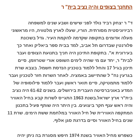
התחנך בצופים והיה נציב בית
" ר
ד" ר יצחק רביד נולד לפני שישים ושבע שנים למשפחה
רביזיוניסטית מסורתית. הוריו, שעלו לארץ מלטוויה, היו מראשוני
מעלה אדומים בתקופה שקדמה להקמת העיר. גדל בשכונת
פלורנטין שבדרום תל אביב, למד בבית ספר ביאליק ואחר כך
בעירונית א". בתקופת התיכון היה חניך בתנועת הצופים ועבר
לבית" ר, יחד עם מי שהיה לימים השופט אורי שטרוזמן. סיים
תיכון בגיל 17 והחל ללמוד בטכניון הנדסת חשמל. בצבא שרת
בגרעין נח" ל שהתיישב באמציה. לאחר השרות חזר לטכניון ועבר
ללמוד מתמטיקה, סיים תואר ראשון ועבר ללמוד פילוסופיה של
המדע באוניברסיטה העברית בירושלים. בשנים 61-62 היה נציב
בית"ר ארץ ישראל.בשנת 1963 התגייס לשרות קבע בחיל האוויר
והיה ראש ענף חקר ביצועים. בין היתר היה שותף פעיל בתכנון
המתקפה האווירית של חיל האוויר במלחמת ששת הימים. שרת 11
שנים בחיל האוויר וסיים בדרגת סגן אלוף.
כשפרש מחיל האוויר בשנת 1974 חיפש מסגרת בה ניתן יהיה