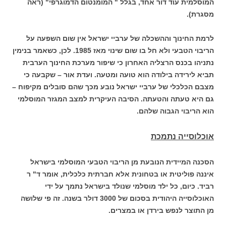
המוסלמית עוד דור אחד, בגלל " המומנטום הדמוגרפי" (ראה
מסגרת).
לרמת החינוך וההשכלה של ערביי ישראל אין שום השפעה על
הריבוי הטבעי ולא חל בו שום שינוי מאז 1985. לכן, כשאמר בנימין
נתניהו בכנס הרצליה האחרון כי שיפור מערכת החינוך הערבית
תביא לירידה בילודה הוא טועה ומטעה. ועדת אור – שקבעה כי
מצבם הכלכלי של ערביי ישראל נובע מכך שהם סובלים מקיפוח –
גם היא טעתה והטעתה. הסיבה העיקרית למצב המגזר המוסלמי
הוא הריבוי הגבוה שלהם.
אוכלוסייה נתמכת
הסכנה המיידית הנובעת מן הריבוי הטבעי המוסלמי בישראל
איננה פוליטית או בטחונית אלא חברתית כלכלית, אומר ד" ר
רביד. כיום, כל ילד מוסלמי שנולד בישראל נתמך על ידי
האוכלוסייה היהודית בסכום של 3000 דולר בשנה. זה פי שלושה
מן התוצר לנפש בירדן או במצרים.