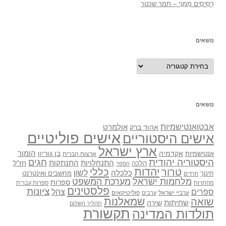
רְסִיסִים מִמֶנִי – תמר שכטר
נושאים
נושאים
נושאים
אבטואנטישמיות
אולמרט
אהוד ברק
אישים פוליטיים
אישים היסטוריים
ארץ ישראל
אקדמיה
בן גוריון
הומור
אנטישמיות
ארצות הברית
היסטוריה יהודית
חגים
התנתקות
התנחלויות
חז"ל
הלכה
הספר
יהדות
כללי
טרור
לשון
כלכלה
מחשבים ואינטרנט
חינוך
חרדים
מלחמות ישראל
מערכת המשפט
ספרות
מחתרות
ספרות עברית
פלסטינים
ציונות
ספרים
צהל
ערביי ישראל
פוליטיקאים
ערבים
שואה
שמאלנות
שחיתות
שירה
תהליך השלום
תקשורת
תולדות המדינה