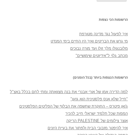
הרשומות הכי נצפות
איך לפעול נגד מדינה מטורפת
מי גרש את הבריטים ואיך היו החיים בימי המנדט
מלובנגולו מלך זולו ועד מורה נבוכים
מכתב גלוי ל"אידיוטים שימושיים"
הרשומות הנצפות ביותר (בכל הזמנים)
למה הדירה אמו של אורי אבנרי את בנה מצוואתה ומתי לחם בכלל באצ"ל
"חייל שלא אנס פלסטינית הוא גזען"
ג'ואן פיטרס – החוקרת שחשפה את הבלוף של הפליטים הפלסטינים
המפות שכל תלמיד ישראלי חייב להכיר
אוצר צילומים של PALESTINE הריקה
איך להיפטר מזבובי הבית ולפתור את בעיית היונים