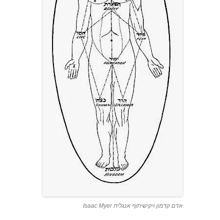
אדם קדמון ויקישיתוף אנגלית Isaac Myer