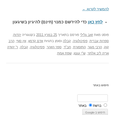
להמשיך לקרוא
←
לחץ כאן
כדי להירשם כ
מנוי (חינם) להיגיון בשיגעון
פוסט
מאת
זאב גלילי
פורסם בתאריך
25 במרץ 2011
בקטגוריה
יהדות
,
ספרות עברית
,
פסיכולוגיה
,
קבלה
וסומן בתגיות
אדם קדמון
,
אין סוף
,
הרב
קוק
,
הרבי מגור
,
התזמורת
,
חב"ד
,
ספר הזוהר
,
פסיכולוגיה
,
קבלה
,
ר' יהודה
אריה ליב אלתר
,
ש"י עגנון
,
שפת אמת
.
חיפוש באתר
ברשת
באתר