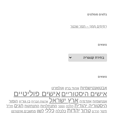
בלוגים מומלצים
רְסִיסִים מִמֶנִי – תמר שכטר
נושאים
נושאים
נושאים
אבטואנטישמיות
אולמרט
אהוד ברק
אישים פוליטיים
אישים היסטוריים
ארץ ישראל
אקדמיה
בן גוריון
הומור
אנטישמיות
ארצות הברית
היסטוריה יהודית
חגים
התנתקות
התנחלויות
חז"ל
הלכה
הספר
יהדות
כללי
טרור
לשון
כלכלה
מחשבים ואינטרנט
חינוך
חרדים