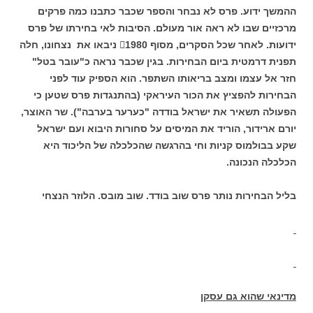
ההמשך ידוע. פרס לא נבחר והספר שכבר כתבנו כמה פרקים
מרכזיים שבו לא ראה אור מעולם. הסיבות לאי בחירתו של פרס
ידועות. לאחר שכל הסקרים, מסוף 1980 ניבאו את נצחונו, חלה
תפנית דרמטית ביום הבחירות. בגין שכבר נראה כ"עובר בטל"
חזר אל עצמו ומצב בריאותו השתפר. הוא הספיק עוד לפני
הבחירות להפציץ את הכור העיראקי (בהתנגדות פרס שטען כי
הפעולה תשאיר את ישראל בודדה "כערער בערבה"). שר האוצר,
יורם ארידור, הוריד את המיסים על סחורות היבוא ועם ישראל
שקע בבולמוס קניות וחי בהרגשה שהכלכלה של הליכוד היא
הכלכלה הנכונה.
בליל הבחירות נותר פרס שוב בודד. שוב מובס. הלוזר הנצחי
מדינאי שהוא גם עסקן