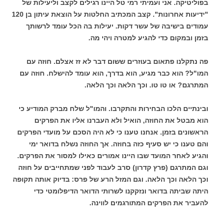
בפוליטיקה. אני ועמיתי רמי טל היינו רגילים לקצב וליעילות של
"ידיעות אחרונות". קצב המכתיב החלטות על הוצאת עיתון בן
120
עמודים בישיבה של עשר דקות. יעילות בה הכל עומד לרשותך
בזמן ובמקום כדי להגיע למטרה ויהי מה.
פה נתקלנו פתאום בעוזרים ששום דבר לא זז אצלם. חוזה עם
המו"ל? הוא כבר מגיע, הוא בדרך, הוא עומד להישלח. חוזה עם
המתרגם? או טו טו. וכך הלאה וכך הלאה.
ובינתיים הלכו הבחירות והתקרבו. והמו"ל שלח מברק המודיע כי
הוא מבטל את החוזה, הואיל ולא העברנו אליו את הפרקים
הראשונים בזמן. אנחנו טענו כי לא היה הסכם על מועדי הפרקים
והם טענו כי יש סעיף כזה בחוזה. אך החוזה נשלח בדואר ימי
והגיע לאחר המועד שבו היינו אמורים כאילו למסור את הפרקים.
וגם המתרגם (פרץ קדרון) סרב לעבוד לפני שמתחייבים על חוזה
וכך הלאה וכך הלאה. וגם המזל הרע של פרס: בדיוק אותה תקופה
היתה שביתה בדואר ונזקקנו לשרותי הדואר הדיפלומטי כדי
להעביר את הפרקים המתורגמים לווינה.