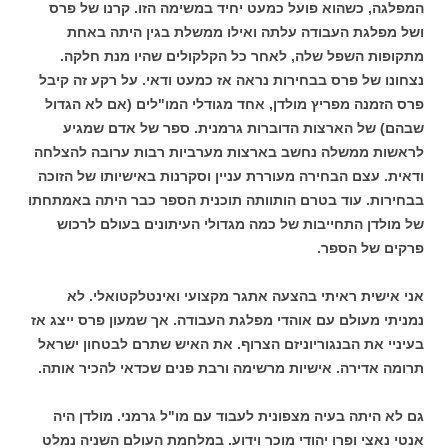
המפלגה, כשהוא פועל כמעט יחיד במשימה הזו. קרנו של פרס
ושל מפלגת העבודה עלתה ואילו ממשלת בגין היתה באחת
מתקופות השפל שלה, לאחר כל הקלקולים שהיו מנת חלקה.
נצחונו של פרס בבחירות נראה אז כמעט ודאי. על רקע זה קיבל
פרס הזמנה מפריץ מולדן, אחד מגודלי המו"לים (אם לא הגדול
שבהם) של הארצות הדוברות גרמנית. ספר של אדם שמגיע
לראשות ממשלה נחשב בארצות מערביות רבות ערובה להצלחה
ודאית. עצם הבחירה מעוררת עניין וסקרנות באישיותו של הזוכה
בבחירות. עוד בטרם הותוותה תוכנית הספר כבר היתה באמתחתו
של מולדן התחייבות של כמה מגדולי העיתונים בעולם לרכוש
פרקים של הספר.
אני אישית ראיתי בהצעה אתגר מקצועי ואינטלקטואלי. לא
נמניתי מעולם עם אוהדי מפלגת העבודה. אך שמעון פרס ייצג אז
בעיניי את הבנגוריוניזם הצרוף. את האיש שתרם לבטחון ישראל
תרומה אדירה. אישיות מרשימה ורבת פנים שכדאי להכיר אותה.
גם לא היתה בעיה מצפונית לעבוד עם מו"ל גרמני. מולדן היה
אנטי נאצי ופרו יהודי מוכר וידוע. במלחמת העולם השניה נמלט