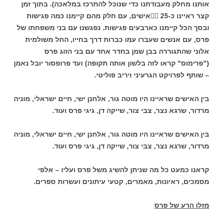
אותנו מחלק מעבודתנו כדי שנוכל להתרכז במלאכה). בתוך זמן
קצר ראיינו כ-25 אישים, עם חלק מהם קיימנו כמה פגישות
ובסך הכל קיימנו כארבעים פגישות. נפגשנו עם בני משפחתו של
פרס, עם אנשים שעברו עמו כברות דרך בחייו, החל משולמית
אלוני שהתגוררה בבן שמן בחדר אחד עם בני הזוג פרס
("פרימוס" קראו לזה בלשון אותה תקופה) ועד פרופסור יובל נאמן
– שותף לפרויקט הגרעיני ויריב פוליטי.
בין האישים שראיינו היו מוטה גור, אלחנן ישי, חיים ישראלי, מוניה
מרדור, שרגא נצר, צבי צור, שייקה דן, גיגי פרס ועוד.
בין האישים שראיינו היו מוטה גור, אלחנן ישי, חיים ישראלי, מוניה
מרדור, שרגא נצר, צבי צור, שייקה דן, גיגי פרס ועוד.
קראנו כמעט כל מה שניתן להשיג משל פרס ועליו – אלפי
מסמכים, ראיונות, מאמרים, קטעי עיתונים ועשרות ספרים.
מזלו הרע של פרס