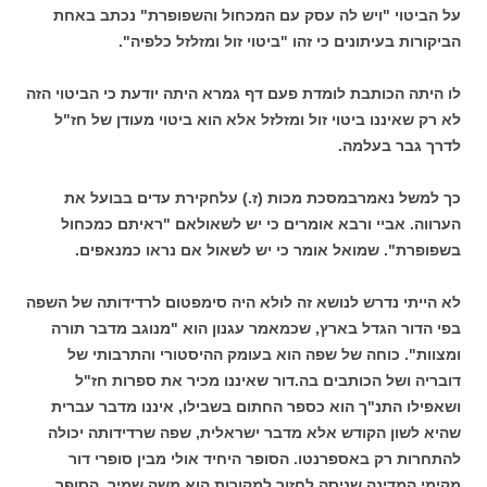
על הביטוי "ויש לה עסק עם המכחול והשפופרת" נכתב באחת
הביקורות בעיתונים כי זהו "ביטוי זול ומזלזל כלפיה".
לו היתה הכותבת לומדת פעם דף גמרא היתה יודעת כי הביטוי הזה
לא רק שאיננו ביטוי זול ומזלזל אלא הוא ביטוי מעודן של חז"ל
לדרך גבר בעלמה.
כך למשל נאמרבמסכת מכות (ז.) עלחקירת עדים בבועל את
הערווה. אביי ורבא אומרים כי יש לשאולאם "ראיתם כמכחול
בשפופרת". שמואל אומר כי יש לשאול אם נראו כמנאפים.
לא הייתי נדרש לנושא זה לולא היה סימפטום לרדידותה של השפה
בפי הדור הגדל בארץ, שכמאמר עגנון הוא "מנוגב מדבר תורה
ומצוות". כוחה של שפה הוא בעומק ההיסטורי והתרבותי של
דובריה ושל הכותבים בה.דור שאיננו מכיר את ספרות חז"ל
ושאפילו התנ"ך הוא כספר החתום בשבילו, איננו מדבר עברית
שהיא לשון הקודש אלא מדבר ישראלית, שפה שרדידותה יכולה
להתחרות רק באספרנטו. הסופר היחיד אולי מבין סופרי דור
מקימי המדינה שניסה לחזור למקורות הוא משה שמיר. הסופר