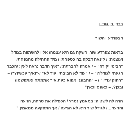
ברק, בן גוריון
הצפרדע והשור
בראות צפרדע שור, חשקה גם היא עצמה/ אליו להשתוות בגודל
ועוצמה: / קינאה דבקה בה כספחת. / מיד התחילה מתנפחת/
"הביטי יקירה" – / אמרה לחברתה:/ "איך הדבר נראה לעין: /הכבר
הגעתי לגודלו?" – / "עוד לא חביבתי, עוד לא" /-"ואיך עכשיו?"/ –
"רחוק עדיין" / – "התבונני אפוא כעת,איך אתמתח ואתפשט!/
ובכן?, – כאפס וכאין"
חרה לה לשטיה: במאמץ נמרץ / הכפילה את טרחה, הזיעה
והזיעה…/ לגודל שור היא לא הגיעה,/ אך התפקעה ממאמץ."