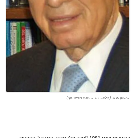
שמעון פרס. (צילום: דוד שנקבון ויקישיתוף)