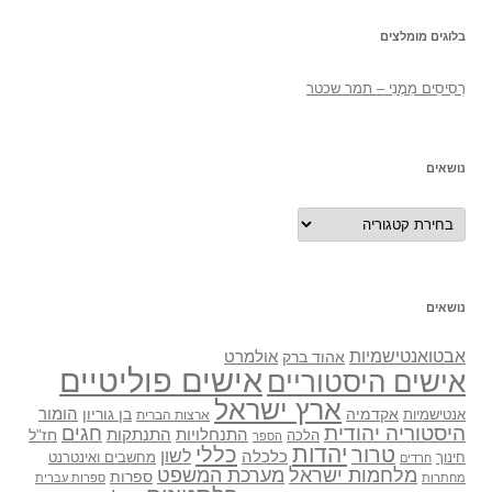
בלוגים מומלצים
רְסִיסִים מִמֶנִי – תמר שכטר
נושאים
נושאים
נושאים
אבטואנטישמיות
אולמרט
אהוד ברק
אישים פוליטיים
אישים היסטוריים
ארץ ישראל
אקדמיה
בן גוריון
הומור
אנטישמיות
ארצות הברית
היסטוריה יהודית
חגים
התנתקות
התנחלויות
חז"ל
הלכה
הספר
יהדות
כללי
טרור
לשון
כלכלה
מחשבים ואינטרנט
חינוך
חרדים
מלחמות ישראל
מערכת המשפט
ספרות
מחתרות
ספרות עברית