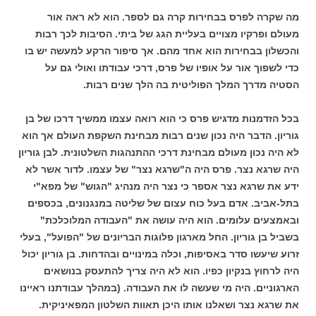
מה שקרה לפרס בבחירות קרה גם לספר. הוא לא ראה אור
מעולם ופרקיו מצויים בעליית הגג של ביתי. הסיבות לכך רבות
והכשלון בבחירות הוא אחד מהם. אך סיפור הרקע למעשה יש בו
כדי לשפוך אור על אופיו של פרס, דרכי עבודתו ואולי גם על
הסטיה מדרך המלך הפוליטית בה הלך שנים רבות.
בכל הזדמנות מדגיש פרס כי הוא רואה עצמו ממשיך דרכו של בן
גוריון. הדבר היה נכון שנים רבות מבחינת השקפת העולם אך הוא
לא היה נכון מעולם מבחינת דרכי ההתנהגות השלטונית. לבן גוריון
היה שרגא נצר. פרס היה ה"שרגא נצר" של עצמו. לדור אשר לא
ידע את שרגא נצר אספר כי נצר היה מנהיג "הגוש" של מפא"י
בתל-אביב. אדם בעל כוח עצום של שליטה במנגנונים, בכספים
ובאמצעים עלומים. הוא היה עושה את "העבודה המלוכלכת"
בשביל בן גוריון. החל מארגון פלוגות הבריונים של "הפועל", בעלי
זרוע שיעשו סדר באסיפות, וכלה במינויים ובהדחות. בן גוריון יכול
היה לרחוץ בנקיון כפיו. הוא לא היה צריך להתעסק בנושאים
הארגוניים. היה מי שעשה לו את העבודה. (במהלך עבודתנו ראיינו
את שרגא נצר ושאלנו אותו היכן תאוות השלטון המפאיניקית.