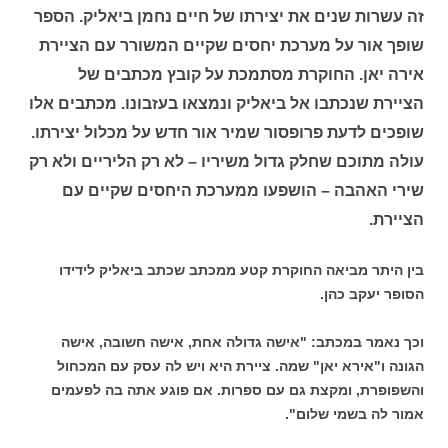
זה עשרות שנים את יצירתו של חיים נחמן ביאליק. הספר
שופך אור על מערכת יחסים שקיים המשורר עם הציירת
אירה יאן. החוקרת מסתמכת על קובץ מכתבים של
הציירת שנכתבו אל ביאליק ונמצאו בעזבונו. מכתבים אלו
שופכים לדעת פרופסור שמיר אור חדש על מכלול יצירתו.
עולה מתוכם שחלק גדול משיריו – לא רק הליריים ולא רק
שירי האהבה – הושפעו ממערכת היחסים שקיים עם
הציירת.
בין היתר מביאה החוקרת קטע ממכתב שכתב ביאליק לידידו
הסופר יעקב כהן.
וכך נאמר במכתב: "אישה גדולה אחת, אישה חשובה, אישה
הגונה ו"אירא יאן" שמה. ציירת היא ויש לה עסק עם המכחול
והשפופרת, ומקצת גם עם ספרות. אם פוגע אתה בה לפעמים
אמור לה בשמי שלום".