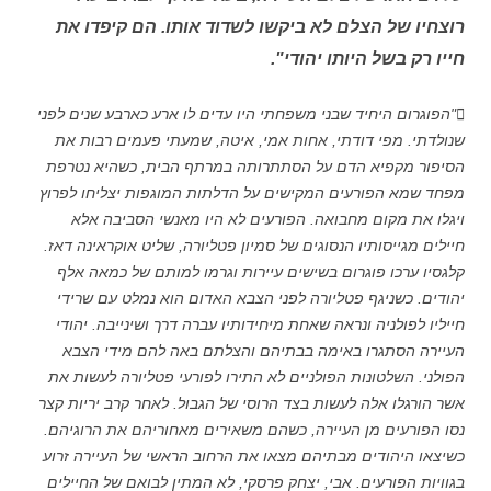
רוצחיו של הצלם לא ביקשו לשדוד אותו. הם קיפדו את
חייו רק בשל היותו יהודי".
"הפוגרום היחיד שבני משפחתי היו עדים לו ארע כארבע שנים לפני
שנולדתי. מפי דודתי, אחות אמי, איטה, שמעתי פעמים רבות את
הסיפור מקפיא הדם על הסתתרותה במרתף הבית, כשהיא נטרפת
מפחד שמא הפורעים המקישים על הדלתות המוגפות יצליחו לפרוץ
ויגלו את מקום מחבואה. הפורעים לא היו מאנשי הסביבה אלא
חיילים מגייסותיו הנסוגים של סמיון פטליורה, שליט אוקראינה דאז.
קלגסיו ערכו פוגרום בשישים עיירות וגרמו למותם של כמאה אלף
יהודים. כשניגף פטליורה לפני הצבא האדום הוא נמלט עם שרידי
חייליו לפולניה ונראה שאחת מיחידותיו עברה דרך ושינייבה. יהודי
העיירה הסתגרו באימה בבתיהם והצלתם באה להם מידי הצבא
הפולני. השלטונות הפולניים לא התירו לפורעי פטליורה לעשות את
אשר הורגלו אלה לעשות בצד הרוסי של הגבול. לאחר קרב יריות קצר
נסו הפורעים מן העיירה, כשהם משאירים מאחוריהם את הרוגיהם.
כשיצאו היהודים מבתיהם מצאו את הרחוב הראשי של העיירה זרוע
בגוויות הפורעים. אבי, יצחק פרסקי, לא המתין לבואם של החיילים