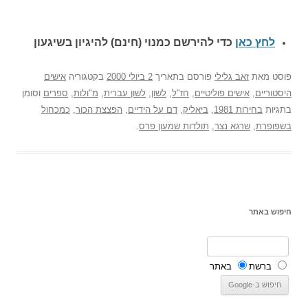
לחץ כאן
כדי להירשם כ
מנוי (חינם) להיגיון בשיגעון
פוסט
מאת
זאב גלילי
פורסם בתאריך
2 ביולי 2000
בקטגוריה
אישים
היסטוריים
,
אישים פוליטיים
,
חז"ל
,
לשון
,
לשון עברית
,
מ"ולות
,
ספרים
וסומן
בתגיות
בחירות 1981
,
ביאליק
,
דם על הידיים
,
הפצצת הכור
,
כמכחול
בשפופרת
,
שרגא נצר
,
תולדות שמעון פרס
.
חיפוש באתר
ברשת
באתר