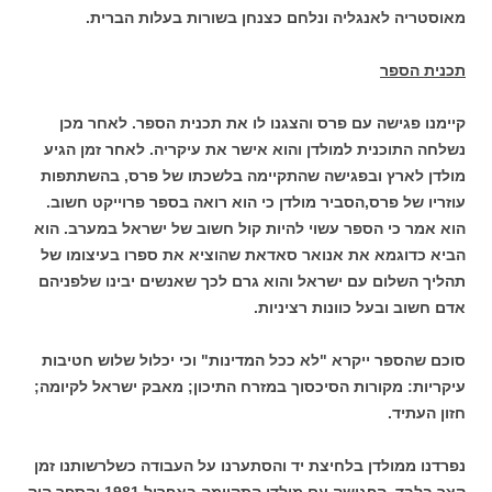
מאוסטריה לאנגליה ונלחם כצנחן בשורות בעלות הברית.
תכנית הספר
קיימנו פגישה עם פרס והצגנו לו את תכנית הספר. לאחר מכן
נשלחה התוכנית למולדן והוא אישר את עיקריה. לאחר זמן הגיע
מולדן לארץ ובפגישה שהתקיימה בלשכתו של פרס, בהשתתפות
עוזריו של פרס,הסביר מולדן כי הוא רואה בספר פרוייקט חשוב.
הוא אמר כי הספר עשוי להיות קול חשוב של ישראל במערב. הוא
הביא כדוגמא את אנואר סאדאת שהוציא את ספרו בעיצומו של
תהליך השלום עם ישראל והוא גרם לכך שאנשים יבינו שלפניהם
אדם חשוב ובעל כוונות רציניות.
סוכם שהספר ייקרא "לא ככל המדינות"
וכי יכלול שלוש חטיבות
עיקריות: מקורות הסיכסוך במזרח התיכון; מאבק ישראל לקיומה;
חזון העתיד.
נפרדנו ממולדן בלחיצת יד והסתערנו על העבודה כשלרשותנו זמן
קצר בלבד. הפגישה עם מולדן התקיימה
באפריל 1981 והספר היה