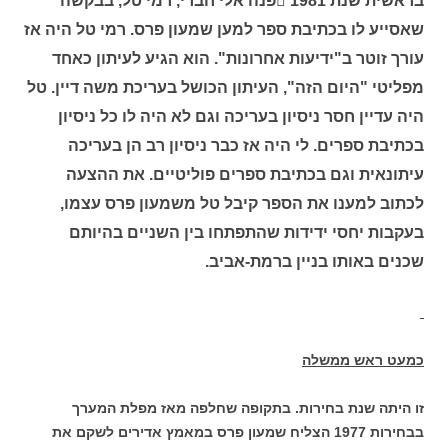
בראשית שנת 1981 פנה אלי חברי, רמי טל, בבקשה
שאסייע לו בכתיבת ספר למען שמעון פרס. רמי טל היה אז
עורך זוטר ב"ידיעות אחרונות". הוא הגיע לעיתון כאחד
מפליטי "היום הזה", העיתון הכושל בעריכת משה דיין. טל
היה עדיין חסר ניסיון בעריכה וגם לא היה לו כל ניסיון
בכתיבת ספרים. לי היה אז כבר ניסיון רב הן בעריכה
עיתונאית וגם בכתיבת ספרים פוליטיים. את ההצעה
לכתוב למענו את הספר קיבל טל משמעון פרס עצמו,
בעקבות יחסי ידידות שהתפתחו בין השניים בהיותם
שכנים באותו בניין ברמת-אביב.
כמעט ראש ממשלה
זו היתה שנת בחירות. בתקופה שחלפה מאז מפלת המערך
בבחירות
1977 הצליח שמעון פרס במאמץ אדירים לשקם את