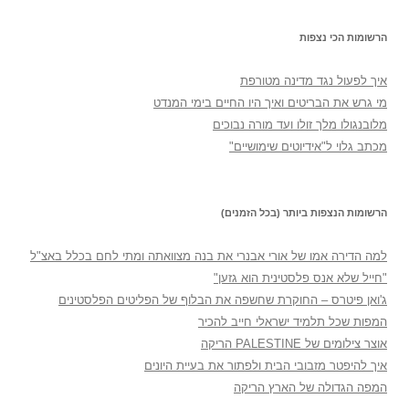
הרשומות הכי נצפות
איך לפעול נגד מדינה מטורפת
מי גרש את הבריטים ואיך היו החיים בימי המנדט
מלובנגולו מלך זולו ועד מורה נבוכים
מכתב גלוי ל"אידיוטים שימושיים"
הרשומות הנצפות ביותר (בכל הזמנים)
למה הדירה אמו של אורי אבנרי את בנה מצוואתה ומתי לחם בכלל באצ"ל
"חייל שלא אנס פלסטינית הוא גזען"
ג'ואן פיטרס – החוקרת שחשפה את הבלוף של הפליטים הפלסטינים
המפות שכל תלמיד ישראלי חייב להכיר
אוצר צילומים של PALESTINE הריקה
איך להיפטר מזבובי הבית ולפתור את בעיית היונים
המפה הגדולה של הארץ הריקה