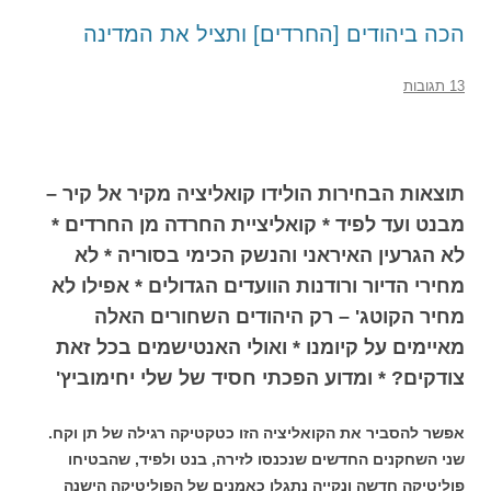
הכה ביהודים [החרדים] ותציל את המדינה
13 תגובות
תוצאות הבחירות הולידו קואליציה מקיר אל קיר –
מבנט ועד לפיד * קואליציית החרדה מן החרדים *
לא הגרעין האיראני והנשק הכימי בסוריה * לא
מחירי הדיור ורודנות הוועדים הגדולים * אפילו לא
מחיר הקוטג' – רק היהודים השחורים האלה
מאיימים על קיומנו * ואולי האנטישמים בכל זאת
צודקים? * ומדוע הפכתי חסיד של שלי יחימוביץ'
אפשר להסביר את הקואליציה הזו כטקטיקה רגילה של תן וקח.
שני השחקנים החדשים שנכנסו לזירה, בנט ולפיד, שהבטיחו
פוליטיקה חדשה ונקייה נתגלו כאמנים של הפוליטיקה הישנה