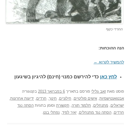
החרדי כקוף
הנה ההוכחות:
להמשיך לקרוא
←
לחץ כאן
כדי להירשם כ
מנוי (חינם) להיגיון בשיגעון
פוסט
מאת
זאב גלילי
פורסם בתאריך
6 בפברואר 2013
בקטגוריה
אבטואנטישמיות
,
אישים פוליטיים
,
חילוניים
,
חינוך
,
חרדים
,
ידיעות אחרונות
,
ישראלים
,
מתנחלים
,
תלמוד תורה
,
תקשורת
וסומן בתגיות
הסתה נגד
חרדים
,
הסתה נגד מתנחלים
,
יאיר לפיד
,
נפתלי בנט
.