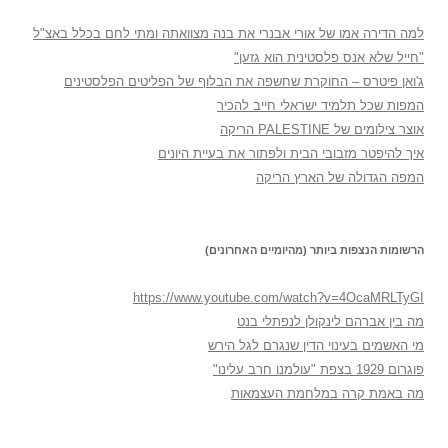
למה הדירה אמו של אורי אבנרי את בנה מצוואתה ומתי לחם בכלל באצ"ל
"חייל שלא אנס פלסטינית הוא גזען"
ג'ואן פיטרס – החוקרת שחשפה את הבלוף של הפליטים הפלסטינים
המפות שכל תלמיד ישראלי חייב להכיר
אוצר צילומים של PALESTINE הריקה
איך להיפטר מזבובי הבית ולפתור את בעיית היונים
המפה הגדולה של הארץ הריקה
הרשומות הנצפות ביותר (מהיומיים האחרונים)
https://www.youtube.com/watch?v=4OcaMRLTyGI
מה בין אברהם לינקולן לנפתלי בנט
מי האשמים בעינוי הדין שנגרם לגל הירש
פוגרום 1929 בצפת "עולמנו חרב עלינו"
מה באמת קרה במלחמת העצמאות