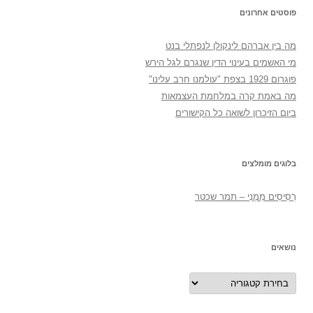
פוסטים אחרונים
מה בין אברהם לינקולן לנפתלי בנט
מי האשמים בעינוי הדין שנגרם לגל הירש
פוגרום 1929 בצפת "עולמנו חרב עלינו"
מה באמת קרה במלחמת העצמאות
ביום הזיכרון לשואה כל הקישורים
בלוגים מומלצים
רְסִיסִים מִמֶנִי – תמר שכטר
נושאים
נושאים