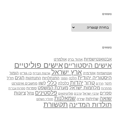
נושאים
נושאים
נושאים
אבטואנטישמיות
אולמרט
אהוד ברק
אישים פוליטיים
אישים היסטוריים
ארץ ישראל
אקדמיה
בן גוריון
הומור
אנטישמיות
ארצות הברית
היסטוריה יהודית
חגים
התנתקות
התנחלויות
חז"ל
הלכה
הספר
יהדות
כללי
טרור
לשון
כלכלה
מחשבים ואינטרנט
חינוך
חרדים
מלחמות ישראל
מערכת המשפט
ספרות
מחתרות
ספרות עברית
פלסטינים
ציונות
ספרים
צהל
ערביי ישראל
פוליטיקאים
ערבים
שואה
שמאלנות
שחיתות
שירה
תהליך השלום
תקשורת
תולדות המדינה