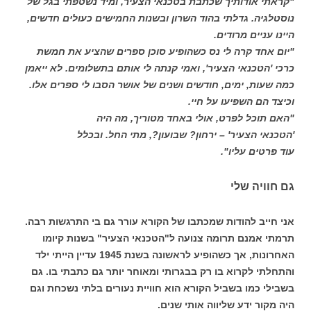
"קראתי אודותיך שכתבת בטכנאי הצעיר, ומיד נשטפתי בגל של
נוסטלגיה. גדלתי בהוד השרון ובשנות החמישים כעולים חדשים,
היינו עניים מרודים.
"יום אחד קרה לי נס כשהופיע סוכן ספרים שהציע את חמשת
כרכי 'הטכנאי הצעיר', ואמי קנתה לי אותם בתשלומים. לא ייאמן
כמה שעות, ימים, חודשים ושנים של אושר הסבו לי ספרים אלו.
וכיצד הם השפיעו על חיי.
"האם תוכל לפרט, אולי באחד מטוריך, מה היה
'הטכנאי הצעיר' – ירחון? שבועון?, מתי החל. ובכלל
עוד פרטים עליו".
גם חוויה שלי
אני חייב להודות שמכתבו של הקורא עורר גם בי התרגשות רבה.
תרמתי אמנם תרומה צנועה ל"הטכנאי הצעיר" בשנות קיומו
האחרונות, אך כשהופיע לראשונה בשנת 1945 עדיין הייתי ילד
והתחלתי לקרוא בו רק בבגרותי ומאוחר יותר גם כתבתי בו. גם
בשבילי כמו בשביל הקורא הוא חוויית נעורים בלתי נשכחת וגם
היה מקור ידע שליווה אותי שנים.