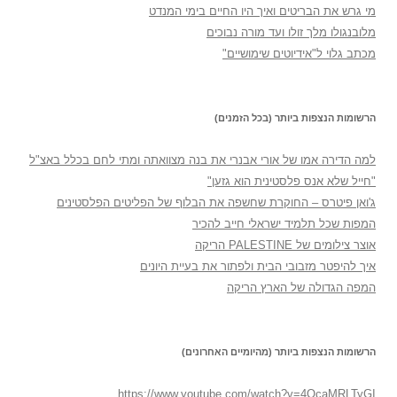
מי גרש את הבריטים ואיך היו החיים בימי המנדט
מלובנגולו מלך זולו ועד מורה נבוכים
מכתב גלוי ל"אידיוטים שימושיים"
הרשומות הנצפות ביותר (בכל הזמנים)
למה הדירה אמו של אורי אבנרי את בנה מצוואתה ומתי לחם בכלל באצ"ל
"חייל שלא אנס פלסטינית הוא גזען"
ג'ואן פיטרס – החוקרת שחשפה את הבלוף של הפליטים הפלסטינים
המפות שכל תלמיד ישראלי חייב להכיר
אוצר צילומים של PALESTINE הריקה
איך להיפטר מזבובי הבית ולפתור את בעיית היונים
המפה הגדולה של הארץ הריקה
הרשומות הנצפות ביותר (מהיומיים האחרונים)
https://www.youtube.com/watch?v=4OcaMRLTyGI