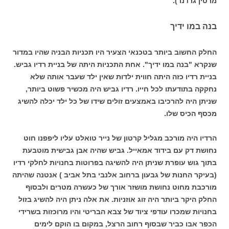
מרטין גרדנר).
בנה במו ידיך
החלק החשוב ביותר בטכנאי הצעיר היו תכניות הבניה שהיו במדור
שנקרא "בנה במו ידיך". אחת התכניות היתה של בניית רדיו גביש.
בניית רדיו כזה היתה חווית ילדות שאין ילד שעבר אותה שלא
נחקקה בתודעתו לכל חייו. רדיו גביש היה מכשיר פשוט ביותר,
שניתן היה להרכיבו באמצעים זולים שידו של כל ילד יכלה להשיג
מכסף הכיס שלו.
הרדיו היה מורכב מגליל קרטון של נייר טואלט עליו ליפפנו חוט
נחושת דק עם בידוד אמאייל. גביש שהיה אבן גבישית מוטבעת
בתוך גוש עופרת שניתן היה להשיגה בפרוטות בחנויות לחלקי רדיו
(בעיקר החנות של גבעון ברחוב אלנבי בתל אביב ) אנטנה שהיתה
מורכבת מחוט נחושת מושזר אורך של כעשרה מטרים ולבסוף
החלק היקר ביותר היה זוג אוזניות. את אלה ניתן היה להשיג בזול
בחנויות שמכרו עודפי ציוד של צבא הבריטי והיו מרוכזות בשרידי
הכפר אבו כביר שבסוף רחוב הרצל, במקום בו הוקם לימים