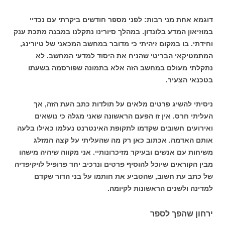
דוגמא אחת מני רבות: לפני מספר חודשים ביקרתי עם נכדיי
במוזיאון המדע בלונדון. במהלך סיורינו נתקלנו במבנה מתכת ענק
וחידתי. בו במקום זיהיתי כי מדובר במחשב המכאני של טיורינג,
המתמטיקאי הבריטי שהניח את היסוד למדעי המחשב. לא
נתקלתי מעולם במחשב הזה אלא בתמונה שפורסמה בשעתו
בטכנאי הצעיר.
ניסיתי להשיג פרטים מלאים על תולדות כתב העת הזה, אך
העליתי חרס. אין זו הפעם הראשונה שאני מגלה כי נושאים
ואירועים חשובים שקדמו לתקופת האינטרנט נעלמו כאילו בלעה
אותם האדמה. אכתוב כאן רק מה שהעליתי על קצה המזלג
משיחות עם אנשים ובעיקר מזיכרונותיי. אני מקווה שיהיה מישהו
מבין הקוראים שיוכל להוסיף פרטים ונרכיב יחד פרופיל לויקיפדיה
של כתב עת חשוב, שהטביע את חותמו על בני הדור שקדם
למדינה ולשנים הראשונות לקיומה.
ירחון שהפך לספר