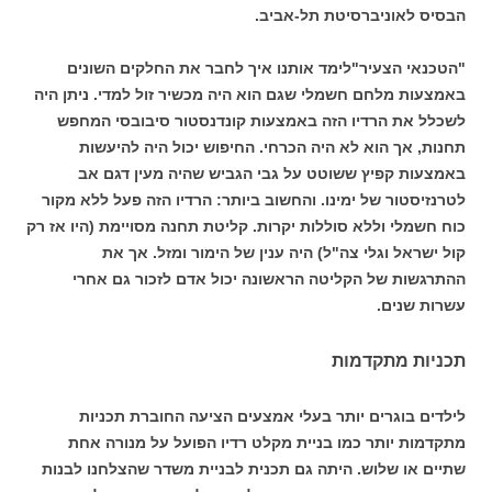
הבסיס לאוניברסיטת תל-אביב.
"הטכנאי הצעיר"לימד אותנו איך לחבר את החלקים השונים
באמצעות מלחם חשמלי שגם הוא היה מכשיר זול למדי. ניתן היה
לשכלל את הרדיו הזה באמצעות קונדנסטור סיבובסי המחפש
תחנות, אך הוא לא היה הכרחי. החיפוש יכול היה להיעשות
באמצעות קפיץ ששוטט על גבי הגביש שהיה מעין דגם אב
לטרנזיסטור של ימינו. והחשוב ביותר: הרדיו הזה פעל ללא מקור
כוח חשמלי וללא סוללות יקרות. קליטת תחנה מסויימת (היו אז רק
קול ישראל וגלי צה"ל) היה ענין של הימור ומזל. אך את
ההתרגשות של הקליטה הראשונה יכול אדם לזכור גם אחרי
עשרות שנים.
תכניות מתקדמות
לילדים בוגרים יותר בעלי אמצעים הציעה החוברת תכניות
מתקדמות יותר כמו בניית מקלט רדיו הפועל על מנורה אחת
שתיים או שלוש. היתה גם תכנית לבניית משדר שהצלחנו לבנות