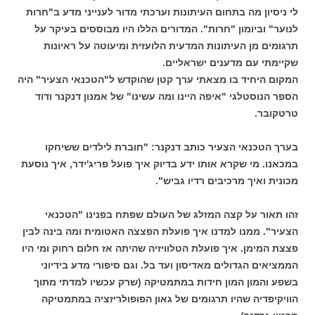
לי ניסיון מה בתחום העיתונות וערכתי מדור לענייני מדע ב"חרות
לנוער" וביומון "חרות". המדורים הללו היו מבוססים בעיקר על
תרגומים מן העיתונות המדעית הלועזית ומיעוטה על ראיונות
שקיימתי עם מדענים ישראליים.
המקום היחיד בו מצאתי ערך קטן שהוקדש ל"הטכנאי הצעיר" היה
הספר הנוסטלגי "איפה היינו ומה עשינו" של אמנון דנקנר ודוד
טרטקובר.
בערך הטכנאי הצעיר כותב דנקנר: "חוברת לילדים ששיחקו
במכאנו. מי שקרא אותו ידע בדיוק איך פועל פריג'ידר, איך נוסעת
מכונית ואיך מרכיבים רדיו גביש".
זהו תאור על קצה המזלג של העולם שפתח בפנינו "הטכנאי
הצעיר". ממנו למדנו איך פועלת הפצצה האטומית ומה בינה לבין
פצצת המימן. איך פועלת הטלוויזיה שהיתה אז חלום רחוק ומי היו
הממציאים הגדולים מאדיסון ועד בל. וגם סיפורי מדע בידיוני
בשפע והמון המון חידות במתמטיקה (שרק עכשיו למדתי מתוך
הוויקיפדיה שהיו תרגומים של גאון הפופולריזציה במתמטיקה