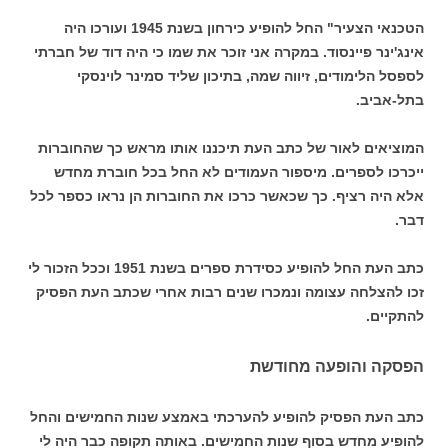
הטכנאי הצעיר" החל להופיע כירחון בשנת 1945 ועורכו היה
אינג'ינר פיינסוד. במקרה אני זוכר את שמו כי היה דוד של חברתי
לספסל הלימודים, זיווה שמה, בתיכון שליד סמינר לוינסקי
בתל-אביב.
המוציאים לאור של כתב העת תיכננו אותו מראש כך שהחוברות
ייכרכו לספרים. מיספור העמודים לא החל בכל חוברת מחדש
אלא היה רציף. כך שכאשר כרכו את החוברות הן נראו כספר לכל
דבר.
כתב העת החל להופיע כסידרת ספרים בשנת 1951 וככל הזכור לי
זכו להצלחה עצומה ונמכרו שנים רבות אחרי שכתב העת הפסיק
להתקיים.
הפסקה והופעה מחודשת
כתב העת הפסיק להופיע להערכתי באמצע שנות החמישים והחל
להופיע מחדש בסוף שנות החמישים. באותה תקופה כבר היה לי