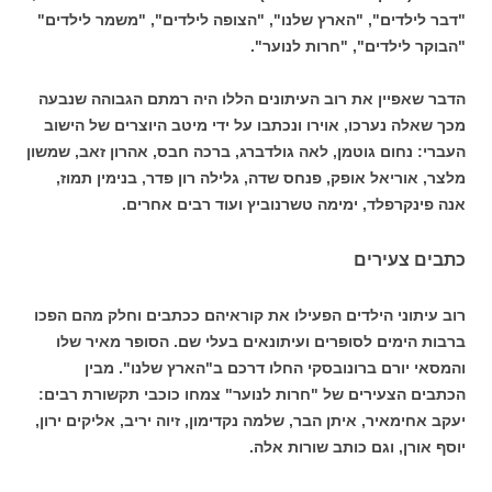
"דבר לילדים", "הארץ שלנו", "הצופה לילדים", "משמר לילדים"
"הבוקר לילדים", "חרות לנוער".
הדבר שאפיין את רוב העיתונים הללו היה רמתם הגבוהה שנבעה
מכך שאלה נערכו, אוירו ונכתבו על ידי מיטב היוצרים של הישוב
העברי: נחום גוטמן, לאה גולדברג, ברכה חבס, אהרון זאב, שמשון
מלצר, אוריאל אופק, פנחס שדה, גלילה רון פדר, בנימין תמוז,
אנה פינקרפלד, ימימה טשרנוביץ ועוד רבים אחרים.
כתבים צעירים
רוב עיתוני הילדים הפעילו את קוראיהם ככתבים וחלק מהם הפכו
ברבות הימים לסופרים ועיתונאים בעלי שם. הסופר מאיר שלו
והמסאי יורם ברונובסקי החלו דרכם ב"הארץ שלנו". מבין
הכתבים הצעירים של "חרות לנוער" צמחו כוכבי תקשורת רבים:
יעקב אחימאיר, איתן הבר, שלמה נקדימון, זיוה יריב, אליקים ירון,
יוסף אורן, וגם כותב שורות אלה.