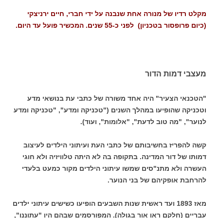
מקלט רדיו של מנורה אחת שנבנה על ידי חברי, חיים ירניצקי
(כיום פרופסור בטכניון) לפני כ-55 שנים. המכשיר פועל עד היום.
מעצבי דמות הדור
"הטכנאי הצעיר" היה אחד משורה של כתבי עת בנושאי מדע
וטכניקה שהופיעו במהלך השנים ("טכניקה ומדע", "טכניקה ומדע
לנוער", "מה טוב לדעת", "אלומות", ועוד).
קשה להפריז בחשיבותם של כתבי העת ועיתוני הילדים לעיצוב
דמותו של דור המדינה. בתקופה בה לא היתה טלוויזיה ולא חוגי
העשרה ולא מתנ"סים שמשו עיתוני הילדים מקור כמעט בלעדי
להרחבת אופקיהם של בני הנוער.
מאז 1893 ועד ראשית שנות השבעים הופיעו כשישים עיתוני ילדים
עבריים (חלקם ראו אור בגולה). המפורסמים שבהם היו "עתוננו",