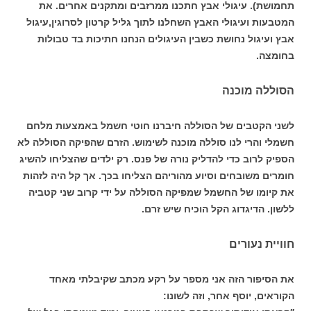
תחמושת). עיגולי אבץ חתכנו ממרזבים ומתקנים אחרים. את
המטבעות ועיגולי האבץ השחלנו לתוך גליל קרטון לסרוגין,עיגול
אבץ ועיגול נחושת כשבין העיגולים הנחנו חתיכות בד טבולות
בחומצה.
הסוללה מוכנה
לשני הקטבים של הסוללה חיברנו חוטי חשמל באמצעות מלחם
חשמלי והרי לנו סוללה מוכנה לשימוש. הזרם שהפיקה הסוללה לא
הספיק לרוב כדי להדליק נורה של פנס. רק ילדים שהצליחו להשיג
חומרים משובחים וסיוע מהוריהם הצליחו בכך. אך קל היה לזהות
את קיומו של החשמל שמפיקה הסוללה על ידי קרוב שני קטביה
ללשון. הדיגדוג הקל הוכיח שיש זרם.
חוויית נעורים
את הסיפור הזה אני מספר על רקע מכתב שקיבלתי מאחד
הקוראים, יוסף אחר, וזה לשונו: