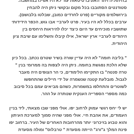
בחיתוליה ויתר האוניברסיטאות עוד לא היו אפילו במחשבה.
סטודנטים הסתובבו בכל מקום ובקושי ניתן היה להבחין
בירושלמים מקוריים (פרט לחרדים כמובן, שבלטו בלבושם).
ערבים בכלל לא היו בעיר. פרט לערביי אבו גוש, הכפר הידידותי
שתושביו מוכיחים עד היום כיצד יכלו להיראות היחסים בין
היהודים לערביי ארץ ישראל, אילו קיבלו והשלימו עם שיבת ציון
היהודית.
" בליבה חומה" לא היה עדיין שורה בשיר שטרם נכתב. בכל כיון
שלא הלכת נפגשת בחומה. ניתן היה לצפות בה ממרומי בנין "
טרה סנטה" בו התקיימו הלימודים, כי הר הצופים היה מעבר
לגבול. מובלעת קטנה שנשמרה על ידי חיילים שהתחפשו
לשוטרים והתחלפו במשמרות, כשהם מביאים עמם בכל סיבוב
כמה מספרי הספרייה הענקית שנותרה על ההר.
יש לי יחס רגשי עמוק לרחוב יפו. אולי מפני שבו מצאתי, ליד בניין
העמודים, את אהבת חיי. אולי מפני שהיה סמוך למערכת העיתון
והוא טבוע בזיכרוני יותר מהרחובות האחרים של העיר. ברחוב יפו
פינת המלך ג"ורג" הייתה מסעדת " טרבלוס" ומולה מסעדת