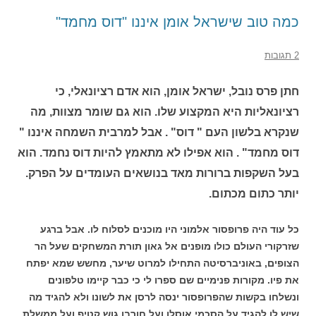
כמה טוב שישראל אומן איננו "דוס מחמד"
2 תגובות
חתן פרס נובל, ישראל אומן, הוא אדם רציונאלי, כי
רציונאליות היא המקצוע שלו. הוא גם שומר מצוות, מה
שנקרא בלשון העם " דוס" . אבל למרבית השמחה איננו "
דוס מחמד" . הוא אפילו לא מתאמץ להיות דוס נחמד. הוא
בעל השקפות ברורות מאד בנושאים העומדים על הפרק.
יותר כתום מכתום.
כל עוד היה פרופסור אלמוני היו מוכנים לסלוח לו. אבל ברגע
שזרקורי העולם כולו מופנים אל גאון תורת המשחקים שעל הר
הצופים, באוניברסיטה התחילו למרוט שיער, מחשש שמא יפתח
את פיו. מקורות פנימיים שם ספרו לי כי כבר קיימו טלפונים
ונשלחו בקשות שהפרופסור ינסה לרסן את לשונו ולא להגיד מה
שיש לו להגיד על הסכמי אוסלו ועל חורבן גוש קטיף ועל ממשלת