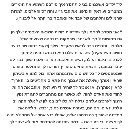
ליד ילדים אשכנזים בני כיתתנו? איך סירבנו לשמוע את הזמרים
ממצרים ועיראק והעדפנו את הבי ג"יז, והדורס והאלביס, למרות
שהמילים והלחנים של עבד אל וואהב דיברו יותר אל ליבנו?).
" אני מסרב להאמין לך שהדעות רוויות השנאה העצמית שלך הן
גם תחושות ליבך. לא יתכן שבמקום בו נבטה שעועית יגדל
מלפפון. ותכניס כבר לראש האקדמי שלך (שאני בטוח שרובו עדין
חושב בעיראקית) שהיהדות שלנו היא דוגמא ומופת לחינוך
לערכים, כיבוד הזולת, רגישות ואהבת האדם. ואם ראשך כבר לא
עובד כבעבר, וחכמת החיים שהוריך הורישו לך התחלפה בארס
שמטפטפים לך כל השוטים שדוגמתם אתה יכול למצוא בעיתון
שראיין אותך (שאלת את עצמך מה פתאום מחליטים ב" הארץ"
לראיין אותך?). אז אזכיר לך שהיהודי העיראקי אוהב את החיות
לחוד ואת האדם לחוד. לא כאשר הם מתחברים לחגורת נפץ.
חינוך לערכים עליהם גדלת לא כלולים במילון של אלה הקרויים
פלסטינאים. אם הם, בעזרת אנשים כמוך, יכבשו חלילה את
המדינה שהוריך כה נכספו אליה, אפילו רגע אחד של חסד לא יהיה
לך אצלם. כי בעיניהם – וכמה שתנסה להתרחק מזה לא יעזור לך
– תמיד תהיה יהודי וכופר.