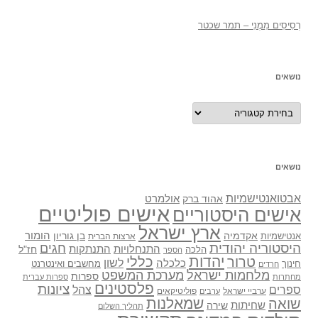
רְסִיסִים מִמֶנִי – תמר שכטר
נושאים
נושאים
נושאים
אבטואנטישמיות
אולמרט
אהוד ברק
אישים פוליטיים
אישים היסטוריים
ארץ ישראל
אקדמיה
בן גוריון
הומור
אנטישמיות
ארצות הברית
היסטוריה יהודית
חגים
התנתקות
התנחלויות
חז"ל
הלכה
הספר
יהדות
כללי
טרור
לשון
כלכלה
מחשבים ואינטרנט
חינוך
חרדים
מלחמות ישראל
מערכת המשפט
ספרות
מחתרות
ספרות עברית
פלסטינים
ציונות
ספרים
צהל
ערביי ישראל
פוליטיקאים
ערבים
שואה
שמאלנות
שחיתות
שירה
תהליך השלום