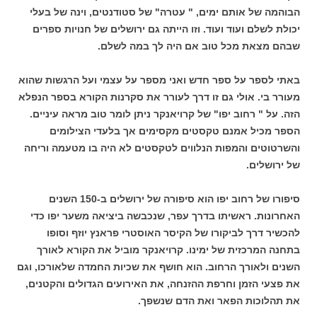
הבוהמה של אותם ימים, " עטרה" של סטודנטים, וינה של בעלי
יכולת לשלם ועוד ועוד. וזו הייתה גם ירושלים של חנויות ספרים
שבהם מצאת מכל טוב אם היה לך במה לשלם.
באתי לספר על ספר חדש ואני מספר על עצמי ועל הרגשות שהוא
מעורר בי. אולי גם זו דרך לעורר את סקרנות הקורא בספר הנפלא
הזה. על " רחוב יפו" של קרויאנקר ניתן לומר טוב מראה עיניים.
הספר מכיל אמנם טקסטים מקסימים אך בלעדי הצילומים
והשרטוטים והמפות הנלווים לטקסטים לא היה בו מטעמה וריחה
של ירושלים.
סיפורו של רחוב יפו הוא סיפורה של ירושלים ב-150 השנים
האחרונות. ראשיתו בדרך עפר, שנכבשה ביציאה משער יפו כדי
להכשיר דרך לביקורו של הקיסר האוסטרי פראנץ יוזף וסופו
בתחנה המרכזית של ימינו. קרויאנקר מוביל את הקורא לאורך
השנים ולאורך הרחוב. הוא חושף את שכיות החמדה שלאורכו, וגם
את פצעי הזמן וחרפת ההזנחה, את האירועים הגדולים והקטנים,
את תהלוכות הפאר ואת הדם שנשפך.