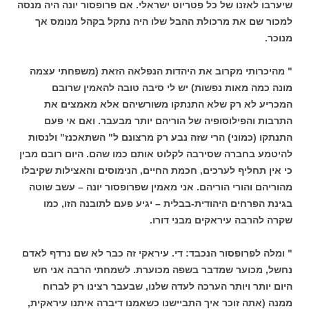
שיערבו לאזנו של כל פטריוט ישראלי. אם פרופסור יונה היה מנסה
למכור שם את מרכולת ההבל שלו היה נתקל בקהל מנומס אך
מנוכר.
" מהיכרותי מקרוב את היהדות הנפלאה הזאת (משפחתי עצמה
מונה כמה מאות נפשות) יש לי סיבה טובה להאמין שרובם
המכריע לא רק שלא התנתקו משורשיהם אלא מאמצים את
התרבות והפילוסופיה של הוריהם יותר מבעבר. ואם אי פעם
התנתקו (כמוני) הרי שזה נבע רק מרצונם ל" השתאכנז" ולנסות
להיטמע בחברה שסירבה לקלוט אותם כמו שהם. היום רובם מבין
כי אין תחליף לערכים, חכמת החיים, הנימוסים והאצילות שקיבלו
מהוריהם והורי הוריהם. אני מאמין שפרופסור יונה – עשב שוטה
בגינת הפרחים היהודית-בבלית – יגיע פעם לתובנה הזו, כמו
שקרה להרבה עיראקים מבני דורו.
" ומלה לפרופסור הנכבד: די. עיראקי זה כבר לא שם נרדף לאדם
נחשל, מכוער שמדבר בשפה מכוערת. לשמחתי הרבה אני חש
היום יותר ויותר הערכה לעדה שלנו, שבעבר רצינו רק לברוח
ממנה (אתה זוכר איך התביישנו כשאמנו דיברה איתנו עיראקית,