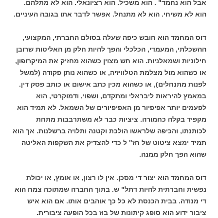
אבל הוא נחמד" . הוא משכיל. הוא רציונאלי. הוא לא מתלהם.
הוא לא משיחי. הוא לא מתנחל. אפשר לדבר אתו בגובה העיניים.
דוס המחמד הוא חובש כיפה שעלה בסולם החברתי, המקצועי,
ההשכלתי, המעמדי, הכלכלי והפך להיות חלק מן האליטות שרובן
חילוניות ושמאלניות. הוא חש מצוין כשהוא מחזיק את המיקרופון,
או כשהוא מול מצלמת הטלוויזיה, או כשהוא נותן פקודה (למשל
לפנות מתנחלים), או כשהוא מכין כתב אישום או כותב פסק דין.
במאמץ להיראות ליבראלי ומתקדם, ושפוי, ודמוקרטי, הוא
לפעמים יותר אפיפיור מן האפיפיורים של השמאל. לא תמיד הוא
מקפיד בקלה כחמורה. ציציות כבר לא משתרבבות מתחת
לכותנתו, והכיפה שלראשו הולכת וקטנה ותלויה ברשלנות. אך הוא
תמיד ימצא ציטוט של חז" ל כדי להצדיק את השקפות האליטה
שהוא הפך חלק ממנה.
דוס המחמד הוא יצור די מסכן. אין לו רצון, או אומץ, או יכולת
נפשית וחברתית להיות דתל" ש. בתוך החברה שמתוכה צמח הוא
די מנודה. בבית הכנסת לא כל כך אוהבים אותו. אם הוא איש
ציבור ידוע הוא סופג קיתונות של בוז בכל הופעה ציבורית.