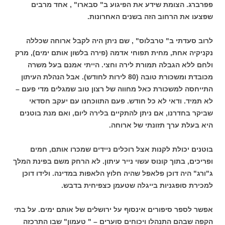
פפרברג. הצומת שידע את הפיגוע ב" סבארו" , אחד מרבים
שפצעו את הרחוב הזה בשנים האחרונות.
לרוב סעדתי ב" טרבלוס" , שם ניתן היה לקבל ארוחה שכללה
נקניקיה אחת, מחית תפוחי אדמה (פירה בלשון אותם ימים), מרק
ולחם ללא הגבלה תמורת לירה וחצי. הייתי אמנם בעל משרה
מכובדת ומשכורת טובה (80 לירות לחודש). אבל הנהלת העיתון
התייחסה למשכורת כאל מחווה של רצון טוב שמגלים מדי פעם –
לא תמיד. ודאי לא כל חודש. פעם התווכחנו עם יעקב חסדאי
שביקר בחדרנו, אם ניתן להתקיים בלירה ליום, ואם מנת בוטנים
היא בעלת ערך תזונתי של ארוחה.
בוטנים יכולת לקנות אצל רוכלים ניידים שמכרו אותם, חמים
ופריכים, בתוך קונוס עשוי נייר עיתון. לא הרחק משם בפינת המלך
ג"ורג" היה דוכן פלאפל שהיה חלוץ הלאפות במדינה. ולידו דוכן
למכירת סופגניות בייגלה שטעמן כצפיחית בדבש.
אפשר לספר סיפורים אינסוף על ירושלים של אותם ימים. על בתי
הקפה שבהם התנהלו ויכוחים סוערים – " טעמון" שבו התרכזה