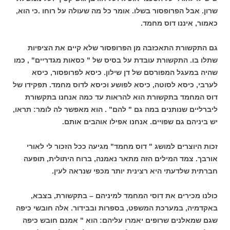
שרון. אבל הפרופסור בשלו. אומר כל מה שעולה על רוחו .כי הוא,
כאמור, איננו דוס מחמד.
גם התקשורת התאכזבה מן הפרופסור שלא קיים את הציפיות
שתלו בו. התקשורת עובדת על בסיס של " כסאות מגדריים" , כמו
שהיה במעגל המפורסם של דן שילון. כיסא לפרופסור, כיסא
לערבי, כיסא לסוטה, כיסא לפושע וכיסא לדוס מחמד. תפקידו של
דוס המחמד בתקשורת הוא להראות עד כמה אנחנו בתקשורת
ליברליים שנותנים במה גם " להם" . הוא מאפשר לה לומר: תראו,
יש ביניהם גם שפויים. אנחנו אפילו אוהבים אותם.
זכות היוצרים למושג " דוס מחמד" מגיעה ככל הזכור לי לאורי
אורבך. צמד המילים הזה מתאר נאמנה, ברוח היתולית, תופעה
חברתית שלדעתי היא רצינית יותר מכפי שנראה לעין.
כולנו מכירים את דוסי המחמד למיניהם – בתקשורת, בצבא,
באקדמיה, במערכת המשפט, בספרות ובבידור. אלה חובשי כיפה
שגם שמאלנים שרופים יאמרו עליהם: הוא " אמנם חובש כיפה