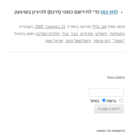
לחץ כאן
כדי להירשם כ
מנוי (חינם) להיגיון בשיגעון
פוסט
מאת
זאב גלילי
פורסם בתאריך
21 באוקטובר 2005
בקטגוריה
התנתקות
,
ירושלים
,
מזרחיים
,
נובל
,
צהל
,
תולדות המדינה
וסומן בתגיות
"האמר"
,
דוס מחמד
,
ירושליםשל פעם
,
ישראל אומן
.
חיפוש באתר
ברשת
באתר
הרשומות הכי נצפות