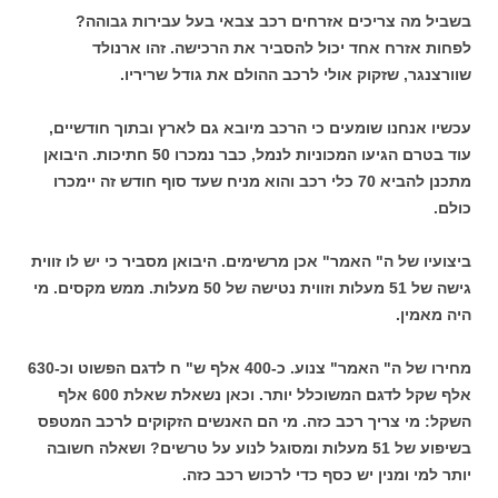
בשביל מה צריכים אזרחים רכב צבאי בעל עבירות גבוהה?
לפחות אזרח אחד יכול להסביר את הרכישה. זהו ארנולד
שוורצנגר, שזקוק אולי לרכב ההולם את גודל שריריו.
עכשיו אנחנו שומעים כי הרכב מיובא גם לארץ ובתוך חודשיים,
עוד בטרם הגיעו המכוניות לנמל, כבר נמכרו 50 חתיכות. היבואן
מתכנן להביא 70 כלי רכב והוא מניח שעד סוף חודש זה יימכרו
כולם.
ביצועיו של ה" האמר" אכן מרשימים. היבואן מסביר כי יש לו זווית
גישה של 51 מעלות וזווית נטישה של 50 מעלות. ממש מקסים. מי
היה מאמין.
מחירו של ה" האמר" צנוע. כ-400 אלף ש" ח לדגם הפשוט וכ-630
אלף שקל לדגם המשוכלל יותר. וכאן נשאלת שאלת 600 אלף
השקל: מי צריך רכב כזה. מי הם האנשים הזקוקים לרכב המטפס
בשיפוע של 51 מעלות ומסוגל לנוע על טרשים? ושאלה חשובה
יותר למי ומנין יש כסף כדי לרכוש רכב כזה.