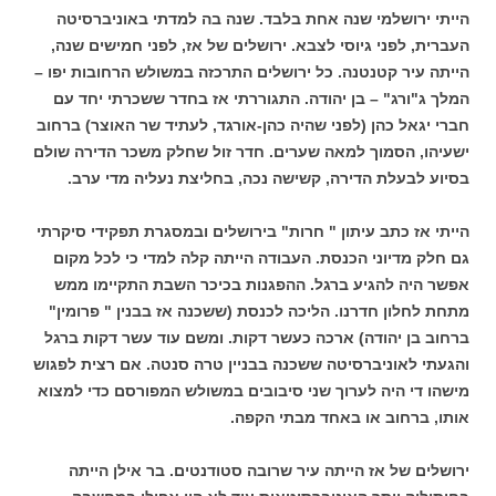
הייתי ירושלמי שנה אחת בלבד. שנה בה למדתי באוניברסיטה
העברית, לפני גיוסי לצבא. ירושלים של אז, לפני חמישים שנה,
הייתה עיר קטנטנה. כל ירושלים התרכזה במשולש הרחובות יפו –
המלך ג"ורג" – בן יהודה. התגוררתי אז בחדר ששכרתי יחד עם
חברי יגאל כהן (לפני שהיה כהן-אורגד, לעתיד שר האוצר) ברחוב
ישעיהו, הסמוך למאה שערים. חדר זול שחלק משכר הדירה שולם
בסיוע לבעלת הדירה, קשישה נכה, בחליצת נעליה מדי ערב.
הייתי אז כתב עיתון " חרות" בירושלים ובמסגרת תפקידי סיקרתי
גם חלק מדיוני הכנסת. העבודה הייתה קלה למדי כי לכל מקום
אפשר היה להגיע ברגל. ההפגנות בכיכר השבת התקיימו ממש
מתחת לחלון חדרנו. הליכה לכנסת (ששכנה אז בבנין " פרומין"
ברחוב בן יהודה) ארכה כעשר דקות. ומשם עוד עשר דקות ברגל
והגעתי לאוניברסיטה ששכנה בבניין טרה סנטה. אם רצית לפגוש
מישהו די היה לערוך שני סיבובים במשולש המפורסם כדי למצוא
אותו, ברחוב או באחד מבתי הקפה.
ירושלים של אז הייתה עיר שרובה סטודנטים. בר אילן הייתה