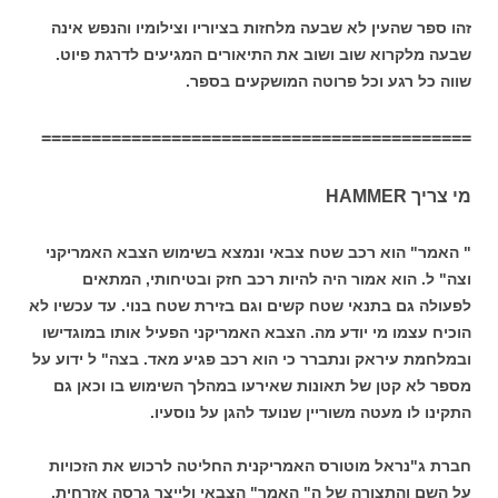
זהו ספר שהעין לא שבעה מלחזות בציוריו וצילומיו והנפש אינה
שבעה מלקרוא שוב ושוב את התיאורים המגיעים לדרגת פיוט.
שווה כל רגע וכל פרוטה המושקעים בספר.
===========================================
מי צריך HAMMER
" האמר" הוא רכב שטח צבאי ונמצא בשימוש הצבא האמריקני
וצה" ל. הוא אמור היה להיות רכב חזק ובטיחותי, המתאים
לפעולה גם בתנאי שטח קשים וגם בזירת שטח בנוי. עד עכשיו לא
הוכיח עצמו מי יודע מה. הצבא האמריקני הפעיל אותו במוגדישו
ובמלחמת עיראק ונתברר כי הוא רכב פגיע מאד. בצה" ל ידוע על
מספר לא קטן של תאונות שאירעו במהלך השימוש בו וכאן גם
התקינו לו מעטה משוריין שנועד להגן על נוסעיו.
חברת ג"נראל מוטורס האמריקנית החליטה לרכוש את הזכויות
על השם והתצורה של ה" האמר" הצבאי ולייצר גרסה אזרחית.