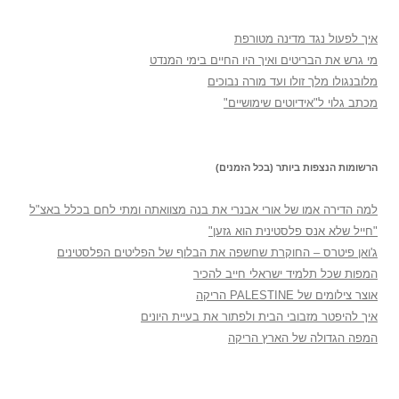
איך לפעול נגד מדינה מטורפת
מי גרש את הבריטים ואיך היו החיים בימי המנדט
מלובנגולו מלך זולו ועד מורה נבוכים
מכתב גלוי ל"אידיוטים שימושיים"
הרשומות הנצפות ביותר (בכל הזמנים)
למה הדירה אמו של אורי אבנרי את בנה מצוואתה ומתי לחם בכלל באצ"ל
"חייל שלא אנס פלסטינית הוא גזען"
ג'ואן פיטרס – החוקרת שחשפה את הבלוף של הפליטים הפלסטינים
המפות שכל תלמיד ישראלי חייב להכיר
אוצר צילומים של PALESTINE הריקה
איך להיפטר מזבובי הבית ולפתור את בעיית היונים
המפה הגדולה של הארץ הריקה