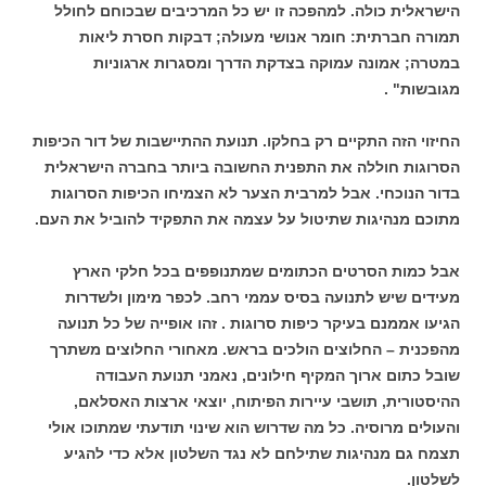
הישראלית כולה. למהפכה זו יש כל המרכיבים שבכוחם לחולל
תמורה חברתית: חומר אנושי מעולה; דבקות חסרת ליאות
במטרה; אמונה עמוקה בצדקת הדרך ומסגרות ארגוניות
מגובשות" .
החיזוי הזה התקיים רק בחלקו. תנועת ההתיישבות של דור הכיפות
הסרוגות חוללה את התפנית החשובה ביותר בחברה הישראלית
בדור הנוכחי. אבל למרבית הצער לא הצמיחו הכיפות הסרוגות
מתוכם מנהיגות שתיטול על עצמה את התפקיד להוביל את העם.
אבל כמות הסרטים הכתומים שמתנופפים בכל חלקי הארץ
מעידים שיש לתנועה בסיס עממי רחב. לכפר מימון ולשדרות
הגיעו אממנם בעיקר כיפות סרוגות . זהו אופייה של כל תנועה
מהפכנית – החלוצים הולכים בראש. מאחורי החלוצים משתרך
שובל כתום ארוך המקיף חילונים, נאמני תנועת העבודה
ההיסטורית, תושבי עיירות הפיתוח, יוצאי ארצות האסלאם,
והעולים מרוסיה. כל מה שדרוש הוא שינוי תודעתי שמתוכו אולי
תצמח גם מנהיגות שתילחם לא נגד השלטון אלא כדי להגיע
לשלטון.