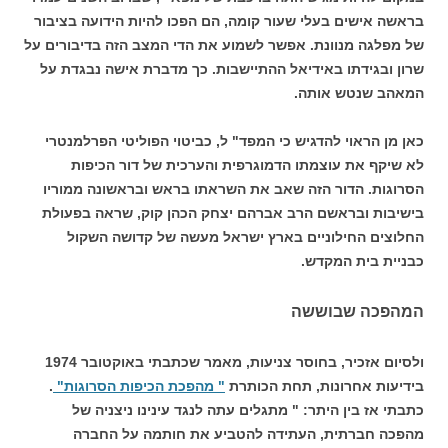
בראשה אישים בעלי שעור קומה, הם הפכו להיות הידועה בציבור
של מפלגה מנוונת. אפשר לשמוע את הדי המצב הזה בדיבורים על
שרון ובגידתו באידיאל ההתיישבות. כך מדברת אישה נבגדת על
המאהב שנטש אותה.
כאן מן הראוי להדגיש כי המפד" ל, כביטוי הפוליטי הפרלמנטרי
לא שיקף את עוצמתו הדמוגרפית והערכית של דור הכיפות
הסרוגות. הדור הזה שאב את השראתו בראש ובראשונה ממוריו
בישיבות ובראשם הרב אברהם יצחק הכהן קוק, שראה בפעולת
החלוצים החילוניים בארץ ישראל מעשה של קדושה השקול
כבניית בית המקדש.
המהפכה שבוששה
ולסיום אזכיר, בחוסר צניעות, מאמר שכתבתי באוקטובר 1974
בידיעות אחרונות, תחת הכותרת
" מהפכת הכיפות הסרוגות"
.
כתבתי אז בין היתר: " מתגלים עתה לנגד עינינו ניצניה של
מהפכה חברתית, העתידה להטביע את חותמה על החברה