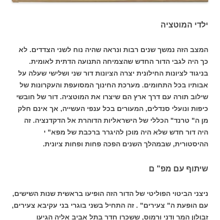
ילדי המוטציה
המצב הזה נמשך שנים רבות ונראה שהיה נוח לשני הצדדים. לא
כך היה לגבי הדור החדש שהצמיחה התנועה הדתית לאומית.
בניגוד לציונות החילונית יצרה הציונות דור שני ושלישי שעלה על
אבותיו בכל התחומים. מערכת החינוך המסועפת והעקרונות של
שילוב תורה עם דרך ארץ הם שיצרו את המוטציה. דור של חובשי
כיפות ונועלי סנדלים, המעורים בכל ענפי העשייה, אך אינם חלק
מן ה" טרנד" הכללי של הישראליות הדוהרת אל הדקדנציה. זה
היה דור חדש שלא היה מוכן להיגרר ברכבת של מפא" י
ההיסטורית, שבמהלך השנים הפכה פחות ופחות ציונית.
שיתוף עם מפ" ם
ניצני הביטוי הפוליטי של הדור הזה הופיעו בראשית שנות השישים,
עם הופעת ה" צעירים" . זה התחיל בשני בוגרי בני עקיבא צעירים,
זבולון המר ודני ורמוס, ששכרו חדר בתל אביב אליה הגיעו