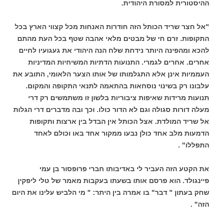
ההיסטורית למסורת היהודית.
"אל חצר שריד הכותל הזה חודרות האנחות מכל קצווי הארץ בכל
התקופות. זרם חי של מבטים מלאי אהבה שטף בכל העת מהתם
להכא ומהפינה היותר נידחת שלח הנה היהודי את געגועיו לחיים
אחרים. אחרים לגמרי. התנועות הדתיות המשיחיות המדיניות
העממיות אינן אלא התגלמותו של אותו הצער הלאומי, התובע את
עלבונו רק בשינוי נוסחאות בהתאמה לתנאי התקופה והמקום.
תנועות מרידות שאיפות ציבוריות בלשון זו משתמשים רק דרי
מעלה דורות סגולה וגם לא הדור כולו. וכך ובה מדברים דרי הגלות
אל שריד המולדת. אצל הכותל אין הבדל בין ארצות ותקופות
הדמעות מלב אחד כולן נבעו ממקור אחד באו וכולם לאחד
התפללו" .
את הקטע הזה העביר לי באדיבותו חברי פרופסור בן עמי
פיינגולד. הוא פרסם אותו בשעתו בעקבות מאמר של טלי ליפקין
שחק בעתון " דבר" בו אמרה בין היתר: " מי הלביש עלינו את היום
הזה" .