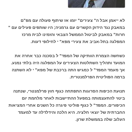
לא ייאמן אבל ה" צעירים" יזמו אז שיתוף פעולה עם מפ"ם
במאבק נגד הידוק הקשרים עם גרמניה; היו שותפים פעילים עם "
חרות" במאבק לביטול הממשל הצבאי והזמינו לבית מרכז
המפלגה בתל-אביב את צעירי מפא" י לחילופי דעות.
כשחשה הצמרת הוותיקה של המפד" ל בסכנה כבר אחרה את
המועד ותהליך השתלטות הצעירים על המפלגה היה בלתי נמנע.
אך מעמד המפד" ל כמגיש התה ברכבת של מפא" י לא השתנה
ברמה הפוליטית הפרלמנטרית.
תנועת הכיפות הסרוגות התפתחה כגוף חוץ פרלמנטרי, שנתנה
ביטוי להתעצמותה במפעל ההתיישבות לאחר מלחמת יום
הכיפורים. המפד" ל כגוף פוליטי פיגרה כל השנים אחרי המציאות
החברתית של יוצאי חלציה. היא הלכה והידלדלה עד למעמד
העלוב שלה בממשלת שרון.