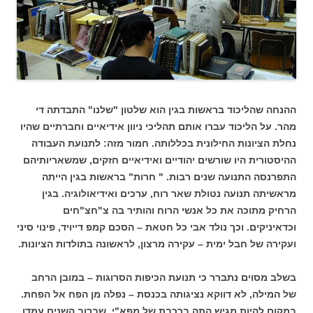
ההנחה שהליכוד בראשות בגין הוא שלטון "שלנו" התבדתה די
מהר. על הליכוד עברו אותם תהליכי ניוון אידיאיים וחברתיים שהיו
נחלת הציונות החילונית בכללותה. חמור מזה: לתנועת העבודה
ההיסטורית היו שורשים יהודיים ואידיאיים חזקים, שמשאריותיהם
התפרנסה התנועה שנים רבות. " חרות" בראשות בגין הייתה
מראשיתה תנועה נטולת שאר רוח, ערכים ואידיאולוגיה. בגין
הרחיק מתוכה את כל אנשי הרוח והותיר בה צ"חצ"חים
וכדאיניקים. וכך נולד אבי כל חטאת – הסכם קמפ דייויד, פינוי סיני
ועקירה של חבל ימית – עקירה מרצון, לראשונה בתולדות הציונות.
בשלב מסוים נתברר כי תנועת הכיפות הסרוגות – במובן הרחב
של המילה, לא דווקא נציגותה בכנסת – נפלה מן הפח אל הפחת.
במקום להיות מגיש התה ברכבת של מפא"י, שברוב השנים עמדו