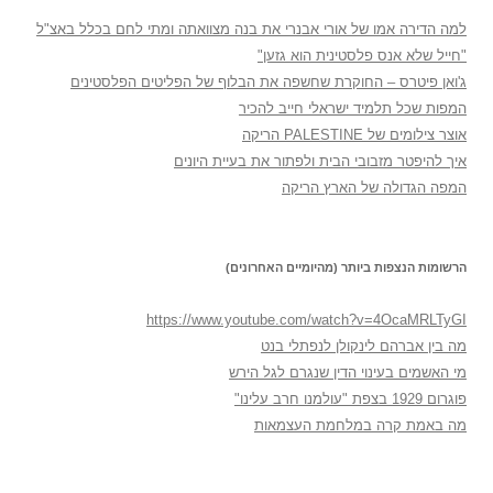
למה הדירה אמו של אורי אבנרי את בנה מצוואתה ומתי לחם בכלל באצ"ל
"חייל שלא אנס פלסטינית הוא גזען"
ג'ואן פיטרס – החוקרת שחשפה את הבלוף של הפליטים הפלסטינים
המפות שכל תלמיד ישראלי חייב להכיר
אוצר צילומים של PALESTINE הריקה
איך להיפטר מזבובי הבית ולפתור את בעיית היונים
המפה הגדולה של הארץ הריקה
הרשומות הנצפות ביותר (מהיומיים האחרונים)
https://www.youtube.com/watch?v=4OcaMRLTyGI
מה בין אברהם לינקולן לנפתלי בנט
מי האשמים בעינוי הדין שנגרם לגל הירש
פוגרום 1929 בצפת "עולמנו חרב עלינו"
מה באמת קרה במלחמת העצמאות