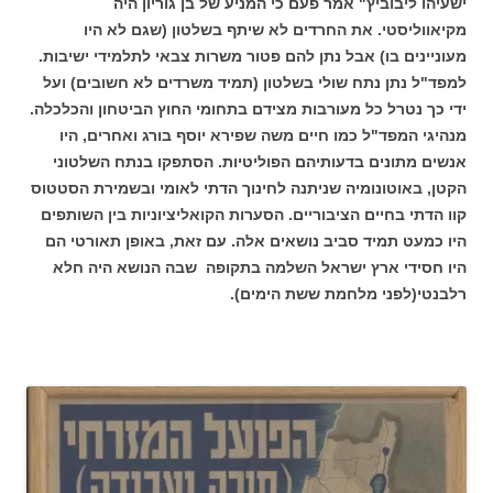
ישעיהו ליבוביץ" אמר פעם כי המניע של בן גוריון היה
מקיאווליסטי. את החרדים לא שיתף בשלטון (שגם לא היו
מעוניינים בו) אבל נתן להם פטור משרות צבאי לתלמידי ישיבות.
למפד"ל נתן נתח שולי בשלטון (תמיד משרדים לא חשובים) ועל
ידי כך נטרל כל מעורבות מצידם בתחומי החוץ הביטחון והכלכלה.
מנהיגי המפד"ל כמו חיים משה שפירא יוסף בורג ואחרים, היו
אנשים מתונים בדעותיהם הפוליטיות. הסתפקו בנתח השלטוני
הקטן, באוטונומיה שניתנה לחינוך הדתי לאומי ובשמירת הסטטוס
קוו הדתי בחיים הציבוריים. הסערות הקואליציוניות בין השותפים
היו כמעט תמיד סביב נושאים אלה. עם זאת, באופן תאורטי הם
היו חסידי ארץ ישראל השלמה בתקופה שבה הנושא היה חלא
רלבנטי(לפני מלחמת ששת הימים).