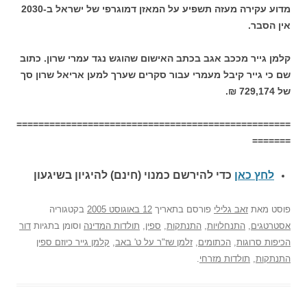
מדוע עקירה מעזה תשפיע על המאזן דמוגרפי של ישראל ב-2030
אין הסבר.
קלמן גייר מככב אגב בכתב האישום שהוגש נגד עמרי שרון. כתוב
שם כי גייר קיבל מעמרי עבור סקרים שערך למען אריאל שרון סך
של 729,174 ₪.
==================================================
=======
לחץ כאן
כדי להירשם כ
מנוי (חינם) להיגיון בשיגעון
פוסט
מאת
זאב גלילי
פורסם בתאריך
12 באוגוסט 2005
בקטגוריה
אסטרטגים
,
התנחלויות
,
התנתקות
,
ספין
,
תולדות המדינה
וסומן בתגיות
דור
הכיפות סרוגות
,
הכתומים
,
זלמן שז"ר על ט' באב
,
קלמן גייר כיוזם ספין
התנתקות
,
תולדות מזרחי
.