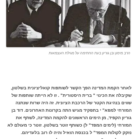
הרב מימון ובן גוריון בעת החתימה על מגילת העצמאות
לאחר הקמת המדינה הפך הקשר לשותפות קואליציונית בשלטון,
שקיבלה את הכינוי " ברית היסטורית" . זו לא הייתה שותפות של
שווים בנהיגת הקטר של הרכבת הציונית. זה היה שרות שנתנה
המזרחי למפא" י בתפקיד מגיש התה בקרונות האחרונים. דוד בן
גוריון הקפיד, מן הימים הראשונים להקמת המדינה, לשתף את
המזרחי (לימים המפד" ל) כשותף זוטר בשלטון. זוטר כי מעולם לא
נזקק לקולות המפד" ל בכנסת הואיל והיה לו רוב בלעדיהם.