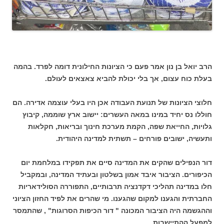
הרב יואל בן נון אמר פעם כי הציונות החילונית דומה לפרד. בהמה
בעלת כוח עצום, אך בלי יכולת להביא צאצאים לעולם.
חלוצי הציונות של תנועת העבודה אכן היו בעלי עוצמה אדירה. הם
חוללו נס יחיד במינו במאה העשרים: יישוב ארץ שוממה, קיבוץ
גלויות, החייאת שפה, הקמת מערכת חינוך ובריאות, חקלאות
ותעשיה, ישובים פורחים – תשתית למדינה היהודית.
דור הנפילים שהקים את המדינה סיים את תפקידו במלחמת יום
הכיפורים. הציבור איבד אמון בשלטון ובעתיד המדינה, ובמקביל
חלו במדינה תהליכי דקדנציה תרבותיים, התפוררה הסולידאריות
החברתית והגענו למקום שהגענו. מי שהרים את לפיד החזון הציוני
וההגשמה היה הציבור המכונה " דור הכיפות הסרוגות" , שהתמסר
למפעל ההתיישבות.