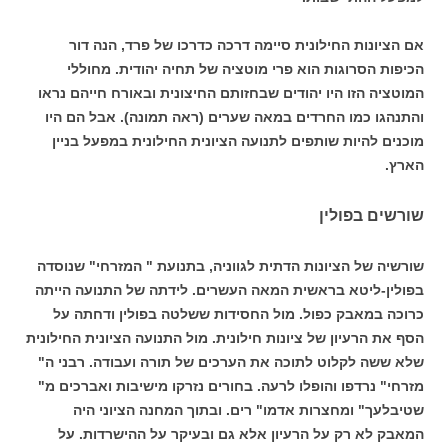
אם הציונות החילונית סיימה דרכה כדרכו של פרד, הנה דור
הכיפות הסרוגות הוא פרי מוטציה של תחיה יהודית. מחוללי
המוטציה הזו היו יהודים שבחזותם החיצונית ובאורח חייהם נראו
והתנהגו כמו החרדים במאה שערים (ראה תמונה). אבל הם היו
מוכנים להיות שותפים לתנועה הציונית החילונית במפעל בניין
הארץ.
שורשים בפולין
שורשיה של הציונות הדתית לגווניה, בתנועת " המזרחי" שנוסדה
בפולין-ליטא בראשית המאה העשרים. לידתה של התנועה הייתה
כרוכה במאבק כפול. מול החסידות ששלטה בפולין ודחתה על
הסף את הרעיון של ציונות חילונית. מול התנועה הציונית החילונית
שלא ששה לקלוט לתוכה את הערכים של תורה ועבודה. רבני ה"
מזרחי" נרדפו והופלו לרעה. בחורים נזרקו מישיבות ואברכים מ"
שטיבלעך" ומחצרות אדמו" רים. ובתוך המחנה הציוני היה
המאבק לא רק על הרעיון אלא גם ובעיקר על ההישרדות. על