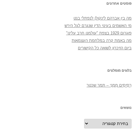
פוסטים אחרונים
מה בין אברהם לינקולן לנפתלי בנט
מי האשמים בעינוי הדין שנגרם לגל הירש
פוגרום 1929 בצפת "עולמנו חרב עלינו"
מה באמת קרה במלחמת העצמאות
ביום הזיכרון לשואה כל הקישורים
בלוגים מומלצים
רְסִיסִים מִמֶנִי – תמר שכטר
נושאים
נושאים