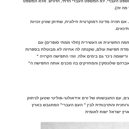
משפט העברי. לא המשפט העברי הדתי, הדגיש. אלא המשפט
מה זה).
ם תהיה מדינה דמוקרטית חילונית, שתיתן שוויון זכויות
ינאים.
מה התשיעית או העשירית (תלוי ממתי סופרים) עם
ומדת תפישת עולם, שקנתה לה אחיזה לא מבוטלת בספרות
רישומה ניכר גם בימים אלה. זוהי התפישה הקרויה "
אברהם שלונסקי) והמחזיקים בה מכנים אותה התפישה ה"
, עם התגבשותו של זרם אידאולוגי-פוליטי שטען לניתוק
הרוחנית והתרבותית לבין " העם העברי" המתגבש בארץ
רץ ישראל ישות לאומית