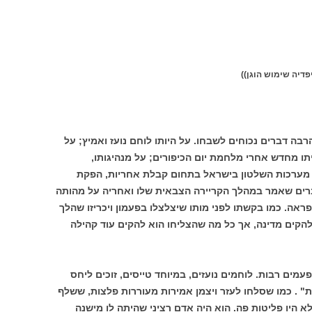
פדיה שימוש הוגן))
רבה דברים נכוחים לשבחו. על היותו לוחם נועז ואמיץ; על
תו מחדש אחרי מלחמת יום הכיפורים; על מנהיגותו,
ל מערכות השלטון בישראל בתחום קבלת אחריות, הפקת
דברים שאמר במהלך הקריירה הצבאית שלו ואחריה על מהותה
ראה. כמו בקשתו לפני מותו שיצלצלו בפעמון ויכריזו שהלך
 להקים מדינה, אך כל מה שהצליחו הוא להקים עוד קהילה
מים רבות. לוחמים נועזים, במיוחד טייסים, זוכים ליחס
" . כמו שסלחו לעזר ויצמן אמירות מעוררות פלצות, ששלף
א היו פליטות פה. הוא היה אדם רציני שהיתה לו מישנה