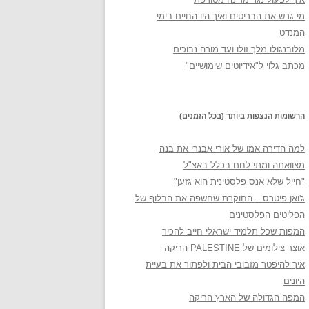
מי גרש את הבריטים ואיך היו החיים בימי
המנדט
מלובנגולו מלך זולו ועד מורה נבוכים
מכתב גלוי ל"אידיוטים שימושיים"
הרשומות הנצפות ביותר (בכל הזמנים)
למה הדירה אמו של אורי אבנרי את בנה
מצוואתה ומתי לחם בכלל באצ"ל
"חייל שלא אנס פלסטינית הוא גזען"
ג'ואן פיטרס – החוקרת שחשפה את הבלוף של
הפליטים הפלסטינים
המפות שכל תלמיד ישראלי חייב להכיר
אוצר צילומים של PALESTINE הריקה
איך להיפטר מזבובי הבית ולפתור את בעיית
היונים
המפה הגדולה של הארץ הריקה