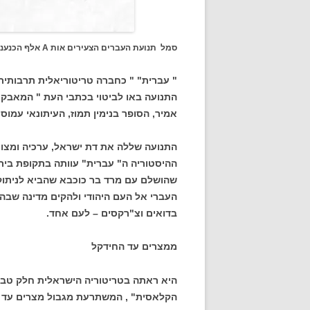
סמל תנועת העברים הצעירים אות A אלף הכנענית
" עברית" " כחברה טריטוריאלית תרבותית
התנועה באו לביטוי בכתבי העת " המאבק" ו
אמיר, הסופר בנימין תמוז, העיתונאי עמוס קי
התנועה שללה את דת ישראל, ערכיה ומצוו
ההיסטוריה ה" עברית" עוותה בתקופת בית 
שהושלם עם מרד בר כוכבא שהביא לניתוק
העברי אל העם היהודי ולהקים מדינה שבה י
בדואים וצ"רקסים – לעם אחד.
ממצרים עד החידקל
היא ראתה בטריטוריה הישראלית חלק טבע
הקלאסית" , המשתרעת מגבול מצרים עד 