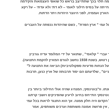
ומה תלוי בכך שתתייצב בראש כל שואפי העצמאות והקידמה
ייתה על בסיס חילוני לאומי – לא דתי ולא עדתי – על רקע
רץ ועממיה, לפני היווצר היהדות ויתר הדתות.
 עמי " ארץ הפרת" , כשם שהיהדות נכפתה על העברים
ברי " קלאסי" , שתואר על ידי המלומד עדיה גורביץ
(ע.ג.חורון, שהמפגש שלו עם המשורר יונתן רטוש, בשנת 1938 נחשב לגורם המאיץ להקמת התנועה).
ל הנחות מדעיות ספקולטיביות) הביאה את התנועה ל"
ניים" , שלדעתם הם יסוד תרבותה של ארץ כנען, תרבות
תו. וז"בוטינסקי, המנהיג שהיה אולי החילוני ביותר בין
טינסקי התייחס בחיוב לרעיון שהפיניקים ויושבי קרתגו
הקדום היה חלק ממנה. אך הוא התנגד לראות בכל עמי
, אין פרושה אמונה משותפת וערכים משותפים, אמר