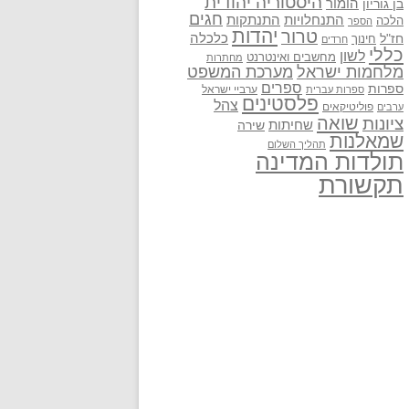
היסטוריה יהודית
בן גוריון
הומור
חגים
התנתקות
התנחלויות
הלכה
הספר
יהדות
טרור
חז"ל
כלכלה
חינוך
חרדים
כללי
לשון
מחשבים ואינטרנט
מחתרות
מלחמות ישראל
מערכת המשפט
ספרים
ספרות
ערביי ישראל
ספרות עברית
פלסטינים
צהל
פוליטיקאים
ערבים
שואה
ציונות
שחיתות
שירה
שמאלנות
תהליך השלום
תולדות המדינה
תקשורת