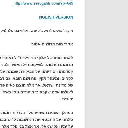
http://www.zeevgalili.com/?p=649
NGLISH VERSION
מוכן להסכים לרמטכ"ל ערבי. אלוף בני פלד (ויקי
אחרי מות קדושים אמור.
לאחר מותו של אלוף בני פלד ז" ל נאמרו ה
תרומתו העצומה לשיקום חיל האוויר ולבניי
קפדנותו ויסודיותו; על הביקורת שמתח ע
לקחים, ומינהל תקין. פה ושם הובאו גם 
של מדינת ישראל. אך אלה הוצגו כאיזו פרפ
לעולמו אדם שקבע כי היהודים ניסו כאילו
יהודית.
במהלך השנים השמיע פלד הכרזות דומות פע
סלחני על התבטאויות הנחשבות ל" שובבות
על ימין ועל שמאל. אך אצל בני פלד אלה ל