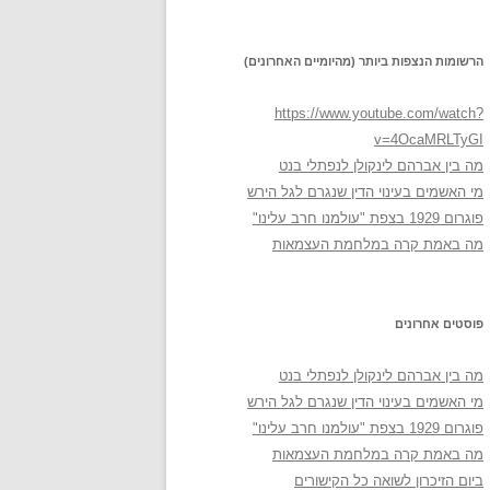
הרשומות הנצפות ביותר (מהיומיים האחרונים)
https://www.youtube.com/watch?
v=4OcaMRLTyGI
מה בין אברהם לינקולן לנפתלי בנט
מי האשמים בעינוי הדין שנגרם לגל הירש
פוגרום 1929 בצפת "עולמנו חרב עלינו"
מה באמת קרה במלחמת העצמאות
פוסטים אחרונים
מה בין אברהם לינקולן לנפתלי בנט
מי האשמים בעינוי הדין שנגרם לגל הירש
פוגרום 1929 בצפת "עולמנו חרב עלינו"
מה באמת קרה במלחמת העצמאות
ביום הזיכרון לשואה כל הקישורים