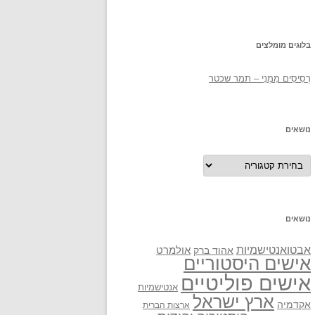
בלוגים מומלצים
רְסִיסִים מִמֶנִי – תמר שכטר
נושאים
נושאים
נושאים
אבטואנטישמיות
אולמרט
אהוד ברק
אישים היסטוריים
אישים פוליטיים
אנטישמיות
ארץ ישראל
אקדמיה
ארצות הברית