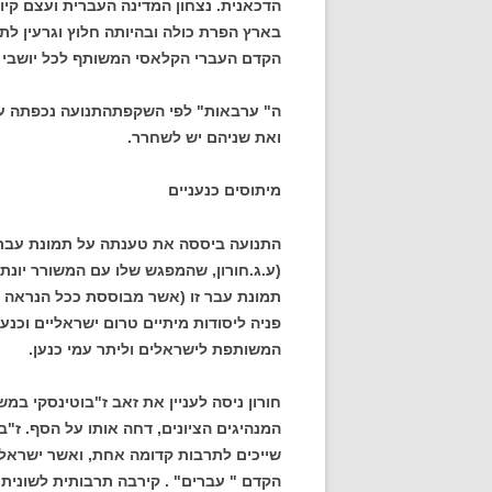
הדכאנית. נצחון המדינה העברית ועצם קי
בארץ הפרת כולה ובהיותה חלוץ וגרעין לתח
הקדם העברי הקלאסי המשותף לכל יושבי הא
ה" ערבאות" לפי השקפתהתנועה נכפתה על
ואת שניהם יש לשחרר.
מיתוסים כנעניים
התנועה ביססה את טענתה על תמונת עבר ע
תמונת עבר זו (אשר מבוססת ככל הנראה ע
פניה ליסודות מיתיים טרום ישראליים וכנע
המשותפת לישראלים וליתר עמי כנען.
חורון ניסה לעניין את זאב ז"בוטינסקי במשנ
המנהיגים הציונים, דחה אותו על הסף. ז"בו
שייכים לתרבות קדומה אחת, ואשר ישראל 
הקדם " עברים" . קירבה תרבותית לשונית