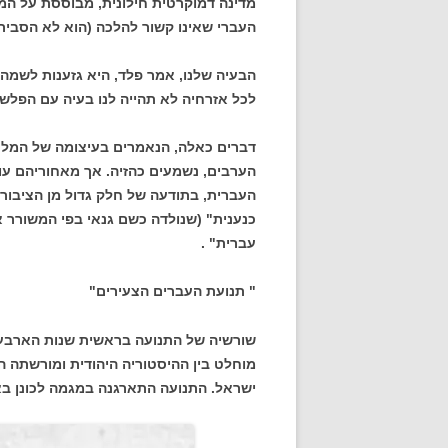
מדינה דמוקרטית חילונית, מבוססת על ה
העברי שאינו קשור להלכה (הוא לא הסביר 
הבעיה שלנו, אמר פלד, היא גזענות לשמה. א
לכל אזרחיה לא תהייה לנו בעיה עם הפלשת
דברים כאלה, הנאמרים בעיצומה של המלח
הערבים, נשמעים כהזיה. אך מאחוריהם ע
העברית, בתודעה של חלק גדול מן הציבור ו
כנענית" (שנולדה כשם גנאי בפי המשורר 
עברית" .
" תנועת העברים הצעירים"
שורשיה של התנועה בראשית שנות הארבעים
מוחלט בין ההיסטוריה היהודית ומורשתה 
ישראל. התנועה התארגנה במגמה לכונן בא