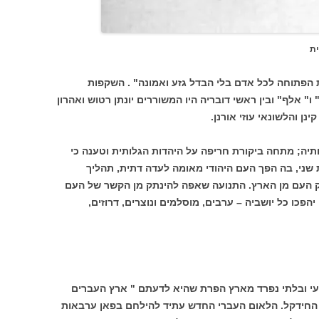
 הפתוחה לכל אדם בלי הבדל גזע ואמונה" . השקפות
" אלף" ובין ראשי דובריה היו המשוררים יונתן רטוש ואהרון
נן והלשונאי עוזי אורנן.
תיה; מתחה ביקורת חריפה על היהדות הגלותית וטענה כי
שני, בה הפך העם היהודי מאומה לעדה דתית, תהליך
 העם מן הארץ. התנועה שאפה להינתק מן הקשר של העם
הפכו כל יושביה – ערבים, מוסלמים ונוצרים, דרוזים,
י ובלתי נפרד מארץ הפרת שהיא לדעתם " ארץ העברים
החידקל. הלאום העברי החדש עתיד להילחם בפאן ערבאות