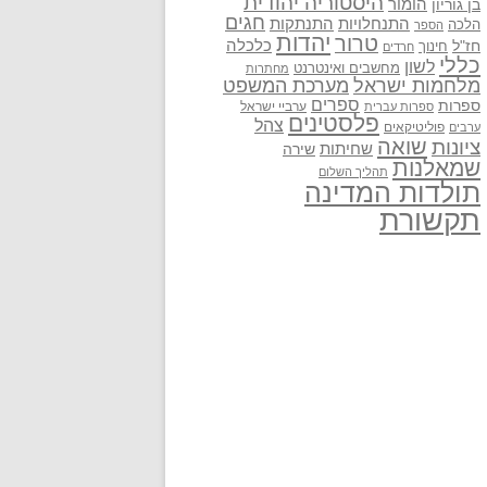
היסטוריה יהודית
בן גוריון
הומור
חגים
התנתקות
התנחלויות
הלכה
הספר
יהדות
טרור
חז"ל
כלכלה
חינוך
חרדים
כללי
לשון
מחשבים ואינטרנט
מחתרות
מלחמות ישראל
מערכת המשפט
ספרים
ספרות
ערביי ישראל
ספרות עברית
פלסטינים
צהל
פוליטיקאים
ערבים
שואה
ציונות
שחיתות
שירה
שמאלנות
תהליך השלום
תולדות המדינה
תקשורת