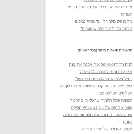
מי גרש את הבריטים ואיך היו החיים בימי
המנדט
מלובנגולו מלך זולו ועד מורה נבוכים
מכתב גלוי ל"אידיוטים שימושיים"
הרשומות הנצפות ביותר (בכל הזמנים)
למה הדירה אמו של אורי אבנרי את בנה
מצוואתה ומתי לחם בכלל באצ"ל
"חייל שלא אנס פלסטינית הוא גזען"
ג'ואן פיטרס – החוקרת שחשפה את הבלוף של
הפליטים הפלסטינים
המפות שכל תלמיד ישראלי חייב להכיר
אוצר צילומים של PALESTINE הריקה
איך להיפטר מזבובי הבית ולפתור את בעיית
היונים
המפה הגדולה של הארץ הריקה