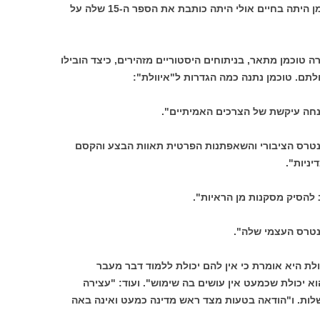
אם ההיסטוריונית האמריקנית ברברה טוכמן היתה בחיים אולי היתה כותבת את הספר ה-15 שלה על
טוכמן מתאר, בניתוחים היסטוריים מזהירים, כיצד הובילו
לתם. טוכמן נתנה כמה הגדרות ל"איוולת":
נחה עיקשת של הצרכים האמיתיים".
נטרס הציבורי והשאפתנות הפרטית תאוות הבצע והקסם
ניות".
 להסיק מסקנות מן הראיות".
ינטרס העצמי שלה".
לת היא אומרת כי אין להם יכולת ללמוד דבר מעבר
א יכולת שכמעט אין עושים בה שימוש". ועוד: "עצירה
לות. ו"הודאה בטעות מצד ראש מדינה כמעט ואינה באה