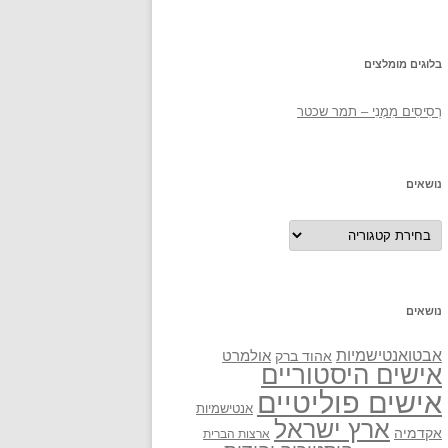
בלוגים מומלצים
רְסִיסִים מִמֶנִי – תמר שכטר
נושאים
נושאים
נושאים
אבטואנטישמיות
אולמרט
אהוד ברק
אישים היסטוריים
אישים פוליטיים
אנטישמיות
ארץ ישראל
אקדמיה
ארצות הברית