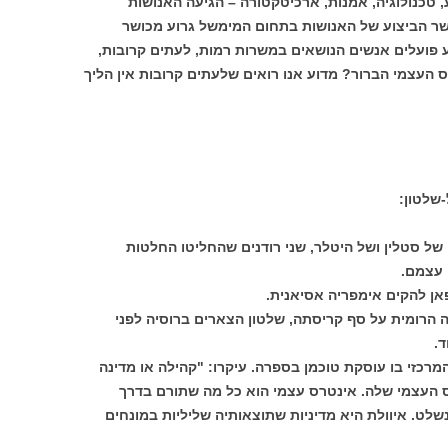
 טכנולוגיה, אמנות, ארכיטקטורה – הגיעה האנושות
ר הביצוע של האנושות בתחום המימשל גרוע מכושר
פועלים אנשים הנושאים במשרות רמות, לעתים קרובות,
רס העצמי הברור? מדוע אנו רואים שלעתים קרובות אין הליך
שלטון:
ם של סטלין ושל היטלר, שני רודנים שהחליטו החלטות
 עצמם.
פאן להקים אימפריה אסיאנית.
פריה הרומית על סף קריסתה, שלטון הצארים ברוסיה לפני
.
 המרכזי בו עוסקת טוכמן בספרה. עיקרו: "קהילה או מדינה
ס העצמי שלה. אינטרס עצמי הוא כל מה שתורם בדרך
נשלט. איוולת היא מדיניות שתוצאותיה שליליות במונחים