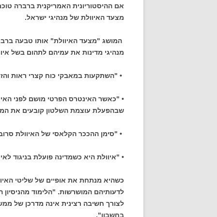
מצעד האיוולת של מנהיגי ישראל.
המושג "מצעד האיוולת" אותו טבעה ברברה 
מנהיגי מדינות את עמיהם לתהום בשל איוו
• "השתקעות במאבקי כוח קצרי ראות והז
• "כאשר האינטרס הפרטי מושם לפני האי
שבהפעלת עוצמת השלטון קובעים את המדי
• "סימן ההככר הקלאסי של האיוולת סרוב
• "איוולת היא כשמדינה פועלת בניגוד לא
כשהיא מנתחת את אופיים של שליטי האיוו
לדעותיהם המושרשות. "הלימוד מהניסיון הו
לצורך חשיבה רצינית אינה מדרכן של ממש
בחשבון".