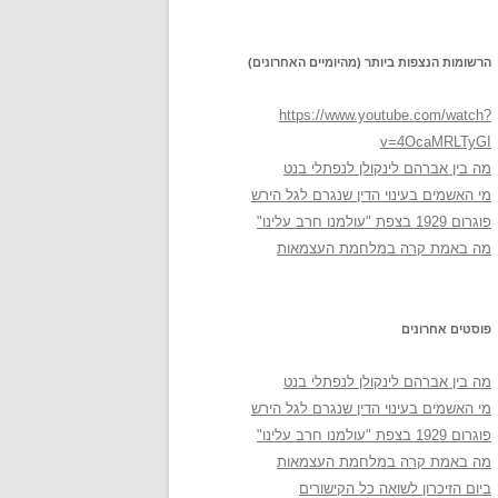
הרשומות הנצפות ביותר (מהיומיים האחרונים)
https://www.youtube.com/watch?
v=4OcaMRLTyGI
מה בין אברהם לינקולן לנפתלי בנט
מי האשמים בעינוי הדין שנגרם לגל הירש
פוגרום 1929 בצפת "עולמנו חרב עלינו"
מה באמת קרה במלחמת העצמאות
פוסטים אחרונים
מה בין אברהם לינקולן לנפתלי בנט
מי האשמים בעינוי הדין שנגרם לגל הירש
פוגרום 1929 בצפת "עולמנו חרב עלינו"
מה באמת קרה במלחמת העצמאות
ביום הזיכרון לשואה כל הקישורים