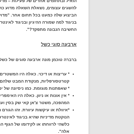
הואיל ובתחומים אחרים של פעילות – מדע,
להשגים עצומים, נשאלת השאלה מדוע כוש
הביצוע שלה כמעט בכל תחום אחר. "מדוע 
בניגוד למה שמורה ההיגיון ובניגוד לאינט
החשיבה הנבונה מתפקד?".
ארבעה סוגי כשל
ברברה טוכמן מונה ארבעה סוגים של כשל-
* עריצות או דיכוי. כאלה היו המשטרי
קטרטסורפליות, מנקודת המבט שלהם
* שאפתנות מוגזמת. כמו ניסיונה של י
* אין אונות או ניוון. כאלה היו האימ
המהפכה, משטר צ'אן קאי שק בסין ועוד
*איוולת או עיקשות עיוורת. זהו הגורם
הנוקטת מדיניות שהיא בניגוד לאינטר
כלשהי לרווחתו או לקידומו של הגוף ה
אלה".