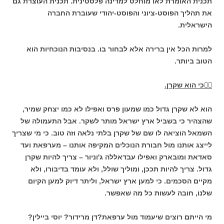
תכנית האומרת לאו מוחלט למדינה פלסטינית. תכנית העוצרת גם
את תהליך הפוסט-ציוני והפוסט-יהודי שעוברת החברה
הישראלית.
למרות הכל אין ברירה אלא לבחור בו. בנסיבות הנוכחיות הוא
הטוב ביותר.

כי הוא שקרן.
הוא לא שקרן גדול כמו שמעון פרס ואפילו לא כמו יצחק שמיר,
שהצהיר כי בשביל ארץ ישראל מותר לשקר. אבל התעמולה של
השמאל הוציאה לו שם של שקרן בלתי נלאה וזה טוב. כי מי שצריך
לייצג אותנו מול חבורת הנוכלים המקיפה אותנו – מערפאת ועד
סאדאת ומובארק ואפילו עבדאללה ג'וניור – צריך להיות שקרן
גדול. צריך להיות תככן, ומוליך שולל, ולא עומד בדיבורו, ולא
מקיים הסכמים. כי למען ארץ ישראל, וליתר דיוק למען הקיום
שלנו, חובה לעשות כל מה שאפשר.
מי הייתם רוצים שיעמוד מול ערפאת?
דן מרידור? יוסי ביילין?