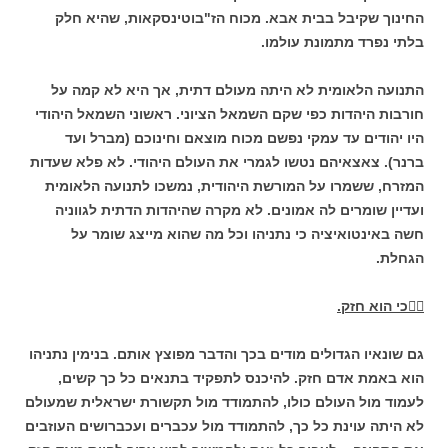
החינוך שקיבל בבית אבא. מכוח הז"בוטינסקאות, שהיא חלק
בלתי נפרד מתמונת עולמו.
התנועה הלאומית לא היתה מעולם דתית, אך היא לא קמה על
חורבות היהדות כפי שקם השמאל הציוני. ראשוני השמאל היהודי
היו יהודים עד עמקי נפשם מכוח מוצאם וחינוכם (מברל ועד
ברנר). צאצאיהם נטשו לגמרי את העולם היהודי. לא פלא שעדות
המזרח, ששמרו על המורשת היהודית, נמשכו לתנועה הלאומית
ועדיין שומרים לה אמונים. לא מקרה שהיהדות הדתית לגווניה
חשה באינטואיציה כי נתניהו וכל מה שהוא מייצג שומר על
הגחלת.

כי הוא חזק.
גם שונאיו הגדולים מודים בכך והדבר מפוצץ אותם. בנימין נתניהו
הוא באמת אדם חזק. להיכנס לתפקיד בתנאים כל כך קשים,
לעמוד מול העולם כולו, להתמודד מול תקשורת ישראלית שמעולם
לא היתה עוינת כל כך, להתמודד מול עכברים ועכברושים העוזבים