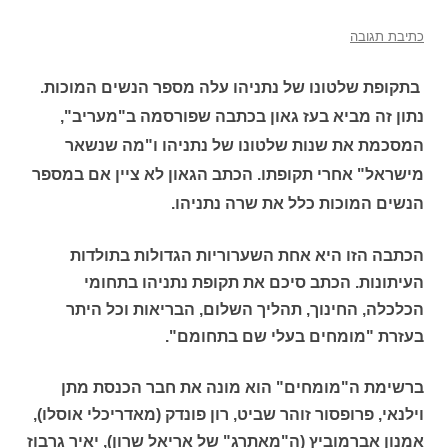
כתיבת תגובה
בתקופת שלטונו של נתניהו עלה מספר הנשים המוכות.
נתון זה מביא בעז גאון בכתבה שפורסמה ב"מעריב",
המסכמת את שנות שלטונו של נתניהו ו"מה שנשאר
מישראל" אחרי תקופתו. הכתב הגאון לא ציין אם במספר
הנשים המוכות כלל את שרה נתניהו
.
הכתבה הזו היא אחת השערוריות הגדולות בתולדות
העיתונות. הכתב סיכם את תקופת נתניהו בתחומי
הכלכלה, החינוך, תהליך השלום, הבריאות וכל היתר
בעזרת "מומחים בעלי שם בתחומם".
ברשימת ה"מומחים" הוא מונה את חבר הכנסת מתן
וילנאי, פרופסור זוהר שביט, רון פונדק (מאדריכלי אוסלו),
אמנון אברמוביץ (ה"מאתרג" של אריאל שרון), יאיר גרבוז