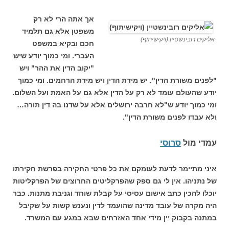
אך אתה הרי לא רק
משפטן אלא גם תלמיד
אליקים רובינשטיין (ויקישיתוף)
חכם ובקיא במשפט
העברי. ומי כמוך יודע שיש
"יקוב הדין את ההר" ויש
"לפנים משורת הדין". יש מידת הדין ויש מידת הרחמים. ומי כמוך
יודע שהעולם עומד לא רק על הדין אלא גם על האמת ועל השלום.
ומי כמוך יודע ש"לא חרבה ירושלים אלא על שדנו בה דין תורה…
ולא עבדו לפנים משורת הדין".
עמדי מול
סרוסי
איני מתיימר לדעת לעומקם את כל פרטי החקירה בפרשת חקירתו
של נתניהו. אין לי גם ספק שהפרקליטים החרוצים של הפרקליטות
יוכלו להכין כתב אישום עסיסי על קבלת שוחד וגניבת מתנות. כבר
היה מקרה של עובד מדינה שהועמד לדין ונענש קשות על שקיבל
במתנה בקבוק יין מידי אחד האזרחים שבא במגע עם המשרד.