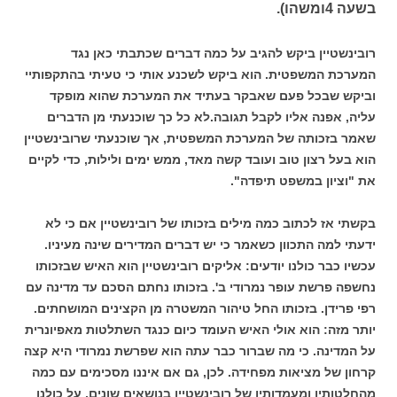
בשעה 4ומשהו).
רובינשטיין ביקש להגיב על כמה דברים שכתבתי כאן נגד
המערכת המשפטית. הוא ביקש לשכנע אותי כי טעיתי בהתקפותיי
וביקש שבכל פעם שאבקר בעתיד את המערכת שהוא מופקד
עליה, אפנה אליו לקבל תגובה.לא כל כך שוכנעתי מן הדברים
שאמר בזכותה של המערכת המשפטית, אך שוכנעתי שרובינשטיין
הוא בעל רצון טוב ועובד קשה מאד, ממש ימים ולילות, כדי לקיים
את "וציון במשפט תיפדה".
בקשתי אז לכתוב כמה מילים בזכותו של רובינשטיין אם כי לא
ידעתי למה התכוון כשאמר כי יש דברים המדירים שינה מעיניו.
עכשיו כבר כולנו יודעים: אליקים רובינשטיין הוא האיש שבזכותו
נחשפה פרשת עופר נמרודי ב'. בזכותו נחתם הסכם עד מדינה עם
רפי פרידן. בזכותו החל טיהור המשטרה מן הקצינים המושחתים.
יותר מזה: הוא אולי האיש העומד כיום כנגד השתלטות מאפיונרית
על המדינה. כי מה שברור כבר עתה הוא שפרשת נמרודי היא קצה
קרחון של מציאות מפחידה. לכן, גם אם איננו מסכימים עם כמה
מהחלטותיו ומעמדותיו של רובינשטיין בנושאים שונים, על כולנו