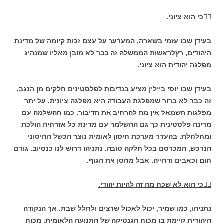

כי הוא ציוני.
בעידן שבו עזמי בשארה, המערער על עצם זכות קיומה של מדינת
היהודים, רץלראשות הממשלה זה כבר לא מובן מאליו שמנהיג
מפלגה יהודית הוא ציוני.
בעידן שבו יוסי ביילין מציע בנדיבות לפלסטינים חלקים מן הנגב,
זה כבר לא ברור שמפלגת העבודה היא מפלגה ציונית. על יתר
מפלגות השמאל אין מה להרחיב את הדיבור. כמו ההשלמה עם
מדינה פלסטינית כך גם ההשלמה עם מדינת כל אזרחיה הולכת
ומחלחלת. בהעדר מערכת חיסון לאומית
נוצר הכשל החיסוני
הנרכש, המכרסם בכל חלקה טובה. נתניהו דרוש לנו כנסיוב. גורם
חום וכאבים ודחייה. אבל מחסן את הגוף.

כי הוא לא שכח מה זה להיות יהודי.
נתניהו, כמו שמיר, יכול לאכול שרצים ולחלל שבת. אך הנקודה
היהודית קיימת בו מכוח הגנטיקה של התנועה הלאומית. מכוח