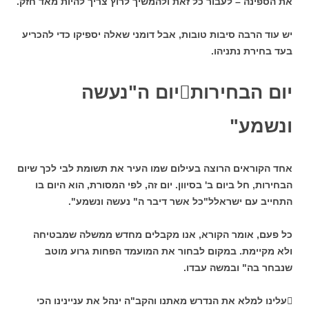
את הספינה – לעבור כל זאת ולהמשיך לרוץ צריך להיות מאד חזק.
יש עוד הרבה סיבות טובות, אבל דומני שאלה יספיקו כדי להכריע
בעד בחירת נתניהו.
יום הבחירות

יום ה"נעשה
ונשמע"
אחד הקוראים הרוצה בעילום שמו העיר את תשומת לבי לכך שיום
הבחירות,
חל ביום ב' בסיוון. יום זה, לפי המסורת, הוא היום בו
התחייב עם ישראלל"כל אשר דיבר ה" נעשה ונשמע".
כל פעם, אומר הקורא, אנו מקבלים מחדש ממשלה שמבטיחה
ולא מקיימת. במקום לבחור את המועמד הפחות גרוע מוטב
שנבחר בה" ובמשה עבדו.

עלינו למלא את הנדרש מאתנו והקב"ה ינהל את עניינינו הכי