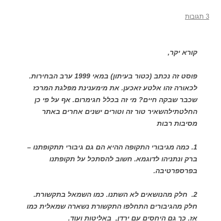
3 תגובות
קורא יקר,
פוסט זה נכתב (כטור בעיתון) במאי 1999 ערב הבחירות.
לכאורה זהו אלטע זאכען. את מימענינת מפלגת המרכז
שכבר שבקה חיים? מי זה בכלל חגימרום. אף על פי כן
החלטתילהשאיר טור זה וטורים ישנים אחרים באתר
מסיבות רבות
1. כמה מגיבורי התקופה ההיא הם גם גיבורי תתקופתנו –
ברק ונתניהו לדוגמא. חשוב להסתכל על תקופתנו
בפרספרטיבה.
2. חלק מהנושאים לא השתנו. כמו השמאל בתקשורת.
חלק מהגיבורים התחלפו התקשורת נשארה שמאלית כמו
אז. כך גם היחסים עם ירדן, באליטות ועוד.