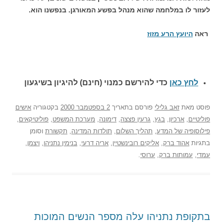
לעזור לו במלחמה שהוא מנהל בפשע המאורגן. בנפשנו הוא.
ראה
היועץ הרע מזוז
לחץ כאן
כדי להירשם כ
מנוי (חינם) להיגיון בשיגעון
פוסט
מאת
זאב גלילי
פורסם בתאריך
2 בספטמבר 2000
בקטגוריה
אישים
פוליטיים
,
ארכיון
,
בגץ
,
גרעין פצצה
,
דימונה
,
מערכת המשפט
,
פוליטיקאים
,
פילוסופיה של המדע
,
תהליך השלום
,
תולדות המדינה
,
תקשורת
וסומן
בתגיות
אהוד ברק
,
אליקים רובינשטיין
,
אריה דרעי
,
בנימין נתניהו
,
ויצמן
,
עמדי
,
עמותות ברק
,
ערוסי
.
בתקופת נתניהו עלה מספר הנשים המוכות