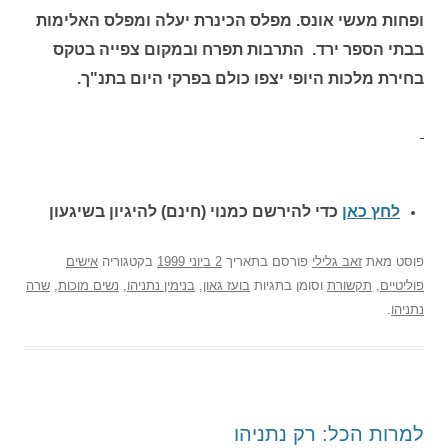
ופחות מעשי אונס. מפלס הכינרת יעלה ומפלס האלימות
בבתי הספר ירד. התרבות תפרח ובמקום צפייה בטקס
בחירת מלכות היופי יצפו כולם בפרקי היום בתנ"ך.
לחץ כאן
כדי להירשם כ
מנוי (חינם) להיגיון בשיגעון
פוסט
מאת
זאב גלילי
פורסם בתאריך
2 ביוני 1999
בקטגוריה
אישים
פוליטיים
,
תקשורת
וסומן בתגיות
בועז גאון
,
בנימין נתניהו
,
נשים מוכות
,
שרה
נתניהו
.
למרות הכל: רק נתניהו