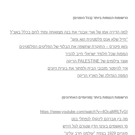
הרשומות הנצפות ביותר (בכל הזמנים)
למה הדירה אמו של אורי אבנרי את בנה מצוואתה ומתי לחם בכלל באצ"ל
"חייל שלא אנס פלסטינית הוא גזען"
ג'ואן פיטרס – החוקרת שחשפה את הבלוף של הפליטים הפלסטינים
המפות שכל תלמיד ישראלי חייב להכיר
אוצר צילומים של PALESTINE הריקה
איך להיפטר מזבובי הבית ולפתור את בעיית היונים
המפה הגדולה של הארץ הריקה
הרשומות הנצפות ביותר (מהיומיים האחרונים)
https://www.youtube.com/watch?v=4OcaMRLTyGI
מה בין אברהם לינקולן לנפתלי בנט
מי האשמים בעינוי הדין שנגרם לגל הירש
פוגרום 1929 בצפת "עולמנו חרב עלינו"