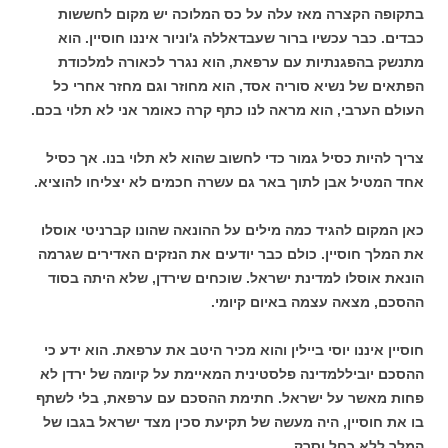
בתקופה הקצרה מאז עלה על כס המלוכה יש מקום לחששות
כבדים. כבר עכשיו ברור שעבדאללה ג'וניור איננו חוסיין. הוא
מתנשק בהפגנתיות עם ערפאת, הוא נגרר לכאורה למלכודת
הפתאים של נשיא סוריה אסד, הוא מחוזר וגם מחזר אחרי כל
העולם הערבי, הוא מראה לנו כתף קרה כאומר אני לא תלוי בכם.
צריך להיות כסיל גמור כדי לחשוב שהוא לא תלוי בנו. אך כסיל
אחד המטיל אבן לתוך באר גם עשרה חכמים לא יצליחו להוציא.
כאן המקום להגיד כמה מילים על ההונאה שהונו קברניטי אוסלו
את המלך חוסיין. כולם כבר יודעים את הנזקים האדירים שגרמה
הונאת אוסלו למדינת ישראל. שוכחים שירדן, שלא היתה בסוד
ההסכם, מצאה עצמה באיום קיומי.
חוסיין איננו יוסי ביילין והוא מכיר היטב את ערפאת. הוא ידע כי
ההסכם יוביללמדינה פלסטינית המאיימת על קיומה של ירדן לא
פחות מאשר על ישראל. חתימת ההסכם עם ערפאת, בלי לשתף
בו את חוסיין, היה מעשה של תקיעת סכין מצד ישראל בגבו של
המלך ללא כחל וסרק.