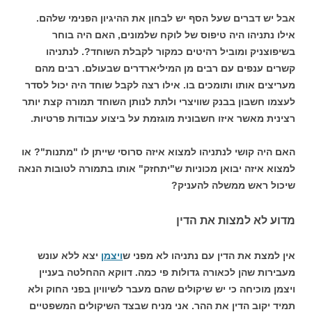
אבל יש דברים שעל הסף יש לבחון את ההיגיון הפנימי שלהם.
אילו נתניהו היה טיפוס של לוקח שלמונים, האם היה בוחר
בשיפוצניק ומוביל רהיטים כמקור לקבלת השוחד?. לנתניהו
קשרים ענפים עם רבים מן המיליארדרים שבעולם. רבים מהם
מעריצים אותו ותומכים בו. אילו רצה לקבל שוחד היה יכול לסדר
לעצמו חשבון בבנק שוויצרי ולתת לנותן השוחד תמורה קצת יותר
רצינית מאשר איזו חשבונית מוגזמת על ביצוע עבודות פרטיות.
האם היה קושי לנתניהו למצוא איזה סרוסי שייתן לו "מתנות"? או
למצוא איזה יבואן מכוניות ש"יתחזק" אותו בתמורה לטובות הנאה
שיכול ראש ממשלה להעניק?
מדוע לא למצות את הדין
אין למצת את הדין עם נתניהו לא מפני ש
ויצמן
יצא ללא עונש
מעבירות שהן לכאורה גדולות פי כמה. דווקא ההחלטה בעניין
ויצמן מוכיחה כי יש שיקולים שהם מעבר לשיוויון בפני החוק ולא
תמיד יקוב הדין את ההר. אני מניח שבצד השיקולים המשפטיים