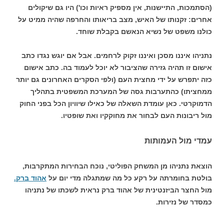
(הסתמכות, התיישנות, אין מספיק ראיות וכו') היו גם שיקולים
אחרים: זקנותו של האיש, מצב בריאותו והחרפה שהיה ממיט על
כולנו משפט של נשיא הנאשם בקבלת שוחד.
נתניהו איננו מסכן ואיננו זקוק לרחמים. אבל אם יוגש נגדו כתב
אישום זו תהיה גזירה שהציבור לא יוכל לעמוד בה. כתב אישום
כזה יתפרש על ידי מחצית העם (ולפי הסקרים האחרונים גם יותר
ממחציתו) כהתערבות גסה של המערכת המשפטית בתהליך
הדמוקרטי. כאן עומדת השאלה של כאילו שיוויון הכל בפני החוק
מול ריבונות העם לבחור את מחוקקיו ואת שופטיו.
עמדי מול העמותות
הוצאת נתניהו מן המשחק הפוליטי, נוכח הבחירות המתקרבות,
בולטת בחומרתה על רקע כל מה שמתגלה מדי יום על
אהוד ברק.
מול החצר הביזנטינית של אהוד ברק נראית לשכתו של נתניהו
כמסדר של נזירות.