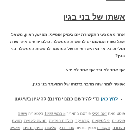
אשתו של בני בגין
אחד מאמצעי התקשורת יזם גימיק אופייני: מפגש, ראיון, משאל
אצל נשות המועמדים לראשות הממשלה. כולם יודעים מיהי שרה
וטלי וכוכי. אך מי היא רעייתו של המועמד לראשות הממשלה בני
בגין?
אף אחד לא זכר אף אחד לא ידע.
אפשר לומר שזה מדבר בזכותו של המועמד בני בגין.
לחץ כאן
כדי להירשם כ
מנוי (חינם) להיגיון בשיגעון
פוסט
מאת
זאב גלילי
פורסם בתאריך
5 במאי 1999
בקטגוריה
אישים
פוליטיים
,
פוליטיקאים
,
קורא יקר
,
תולדות המדינה
,
תנועה לאומית
,
תנועת
העבודה
,
תקשורת
וסומן בתגיות
אהוד ברק
,
אליטות
,
בנימין נתניהו
,
מאפיה