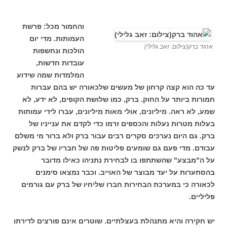
והחמור מכל: פרשת
העמותות. מדי יום
אהוד ברק(צילום: זאב גלילי)
הולכות ונחשפות
עובדות חדשות,
המלמדות שמה שידוע
עד כה הוא קצה קרחון של מעשים שלכאורה יש בהם עברות
חמורות ביותר על החוק. ברק, כמו שלושת הקופים, לא ידע, לא
שמע, לא ראה. מיליונים, אולי מאות מיליונים, עברו לידי עמותות
בעלות מטרות נעלות והכספים זרמו כדי לקדם את ענייניו של
ברק. גם היום נערכים סקרים רבים עבור ברק ולא ברור מי משלם
עבודם. מדי פעם גם שומעים פליטות פה של חבריו של ברק לנשק
על ה"מבצע" שהשתתפו בו לבחירת נתניהו כאילו מדובר
בהסתערות על יעד מבוצר של האוייב. וכבר נמצאו סימנים
לכאורה כי במערכת הבחירות חברו שליחיו של ברק עם גורמים
פליליים.
יש חקירה והיא מתנהלת בעצלתיים. שוטרים אינם פורצים לדירתו