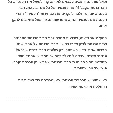
וכאליטות הם דואגים לעצמם לא רע. קחו למשל את הפנסיה. כל
חבר כנסת מקבל
5
אחוז פנסיה על כל שנה בה הוא חבר
בכנסת. עם ההחלטה להקדים את הבחירות "הפסידו" חברי
הכנסת שנת פנסיה אחת. שומו שמיים. זהו עוול שחייבים לתקן
אותו.
בסוף ינואר השנה, שבועות מספר לפני פיזור הכנסת
התכנסה
ועדת הכנסת לדיון מזורז בפיצוי חברי הכנסת על אבדן שנת
חברות אחת. בדיון השתתפו רק שלושה חברי כנסת – רפאל
פנחסי מש"ס, עבד אל מאלכ דהמשה ממד"ע ואחמד סעד
מחד"ש. הם החליטו כי חברי הכנסת שיפרשו מן הכנסת יקבלו
פיצוי על מה שהפסידו.
לא שמענו שיתר
חברי הכנסת יצאו מכליהם כדי לשנות את
ההחלטה או לגנות אותה.
==================================================
=