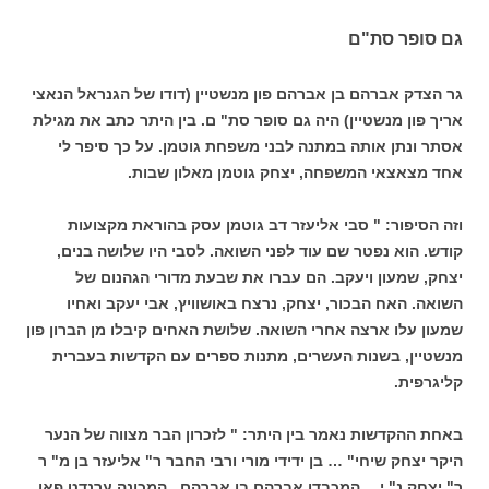
גם סופר סת"ם
גר הצדק אברהם בן אברהם פון מנשטיין (דודו של הגנראל הנאצי
אריך פון מנשטיין) היה גם סופר סת" ם. בין היתר כתב את מגילת
אסתר ונתן אותה במתנה לבני משפחת גוטמן. על כך סיפר לי
אחד מצאצאי המשפחה, יצחק גוטמן מאלון שבות.
וזה הסיפור: " סבי אליעזר דב גוטמן עסק בהוראת מקצועות
קודש. הוא נפטר שם עוד לפני השואה. לסבי היו שלושה בנים,
יצחק, שמעון ויעקב. הם עברו את שבעת מדורי הגהנום של
השואה. האח הבכור, יצחק, נרצח באושוויץ, אבי יעקב ואחיו
שמעון עלו ארצה אחרי השואה. שלושת האחים קיבלו מן הברון פון
מנשטיין, בשנות העשרים, מתנות ספרים עם הקדשות בעברית
קליגרפית.
באחת ההקדשות נאמר בין היתר: " לזכרון הבר מצווה של הנער
היקר יצחק שיחי" … בן ידידי מורי ורבי החבר ר" אליעזר בן מ" ר
ר" יצחק נ" י… המכבדו אברהם בן אברהם , המכונה ערנדט פאן