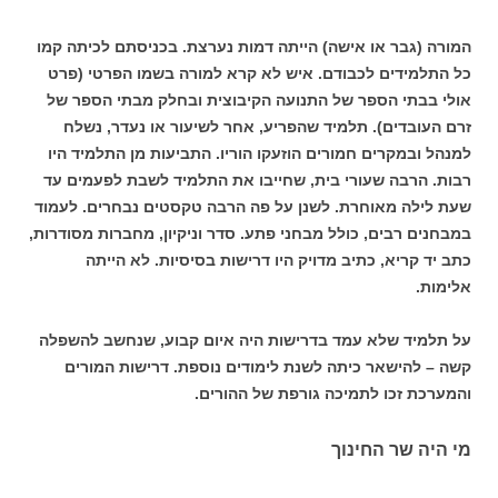
המורה (גבר או אישה) הייתה דמות נערצת. בכניסתם לכיתה קמו
כל התלמידים לכבודם. איש לא קרא למורה בשמו הפרטי (פרט
אולי בבתי הספר של התנועה הקיבוצית ובחלק מבתי הספר של
זרם העובדים). תלמיד שהפריע, אחר לשיעור או נעדר, נשלח
למנהל ובמקרים חמורים הוזעקו הוריו. התביעות מן התלמיד היו
רבות. הרבה שעורי בית, שחייבו את התלמיד לשבת לפעמים עד
שעת לילה מאוחרת. לשנן על פה הרבה טקסטים נבחרים. לעמוד
במבחנים רבים, כולל מבחני פתע. סדר וניקיון, מחברות מסודרות,
כתב יד קריא, כתיב מדויק היו דרישות בסיסיות. לא הייתה
אלימות.
על תלמיד שלא עמד בדרישות היה איום קבוע, שנחשב להשפלה
קשה – להישאר כיתה לשנת לימודים נוספת. דרישות המורים
והמערכת זכו לתמיכה גורפת של ההורים.
מי היה שר החינוך