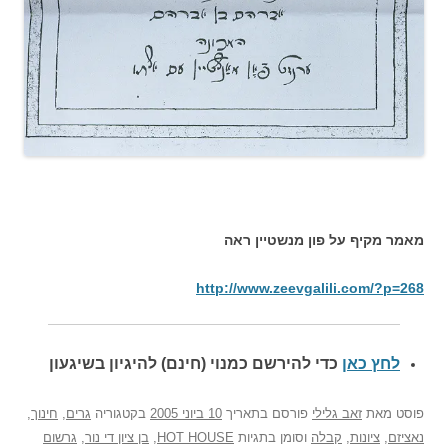
מאמר מקיף על פון מנשטיין ראה
http://www.zeevgalili.com/?p=268
לחץ כאן
כדי להירשם כ
מנוי (חינם) להיגיון בשיגעון
פוסט
מאת
זאב גלילי
פורסם בתאריך
10 ביוני 2005
בקטגוריה
גרים
,
חינוך
,
נאציזם
,
ציונות
,
קבלה
וסומן בתגיות
HOT HOUSE
,
בן ציון די נור
,
גרשום