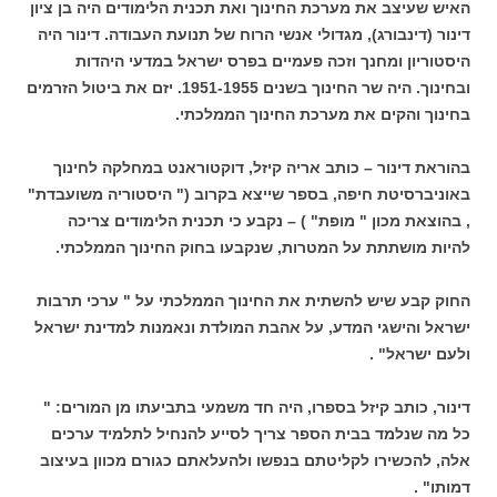
האיש שעיצב את מערכת החינוך ואת תכנית הלימודים היה בן ציון
דינור (דינבורג), מגדולי אנשי הרוח של תנועת העבודה. דינור היה
היסטוריון ומחנך וזכה פעמיים בפרס ישראל במדעי היהדות
ובחינוך. היה שר החינוך בשנים 1951-1955. יזם את ביטול הזרמים
בחינוך והקים את מערכת החינוך הממלכתי.
בהוראת דינור – כותב אריה קיזל, דוקטוראנט במחלקה לחינוך
באוניברסיטת חיפה, בספר שייצא בקרוב (" היסטוריה משועבדת"
, בהוצאת מכון " מופת" ) – נקבע כי תכנית הלימודים צריכה
להיות מושתתת על המטרות, שנקבעו בחוק החינוך הממלכתי.
החוק קבע שיש להשתית את החינוך הממלכתי על " ערכי תרבות
ישראל והישגי המדע, על אהבת המולדת ונאמנות למדינת ישראל
ולעם ישראל" .
דינור, כותב קיזל בספרו, היה חד משמעי בתביעתו מן המורים: "
כל מה שנלמד בבית הספר צריך לסייע להנחיל לתלמיד ערכים
אלה, להכשירו לקליטתם בנפשו ולהעלאתם כגורם מכוון בעיצוב
דמותו" .