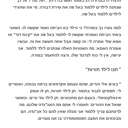
תלמידיה במדורת לג בעומר ועשו בה לינץ". ועל מה ? על כך
שנתנה לילדים ללמוד בעל פה את שירת דבורה. מי את שתגידי
לילדים ללמוד בעל פה.
למה גערו כך במורה? כי הילד בא הביתה ואמר שקשה לו. כשאני
באתי הביתה ואמרתי שקשה לי ללמוד בעל פה את "קינת דוד" אז
אמא שלי אמרה לי: זה קשה אבל אתה תעשה את זה. עכשיו
אומרת האמא: מה השטויות האלה שנתנים לילד ללמוד. אני
עייפה, אין לי כוח לנדנוד שלו. ורצה להתעמר במורה.
" תנו לילד חוויות"
" באים אלי הורים, שהם עצמם אקדמאים ברמה גבוהה, ואומרים
לי: תפסיקו לנבור בחומר. תן לילד חוויות, תן לו עומק
אינטלקטואלי. בעצם הם מתכוונים: תן לילד גוד טיים. וכשאני
שואל את ההורים: תאמרו לי אתם מה האג"נדה שלכם. מה
לדעתכם צריך ללמוד אני מגלה שאין להם כל אג"נדה. הם
מבטאים את המצב הפוסטמודרני בו אנו מצויים.