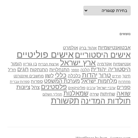
נושאים
נושאים
אבטואנטישמיות
אולמרט
אהוד ברק
אישים פוליטיים
אישים היסטוריים
ארץ ישראל
אקדמיה
בן גוריון
הומור
אנטישמיות
ארצות הברית
היסטוריה יהודית
חגים
התנתקות
התנחלויות
חז"ל
הלכה
הספר
יהדות
כללי
טרור
לשון
כלכלה
מחשבים ואינטרנט
חינוך
חרדים
מלחמות ישראל
מערכת המשפט
ספרות
מחתרות
ספרות עברית
פלסטינים
ציונות
ספרים
צהל
ערביי ישראל
פוליטיקאים
ערבים
שואה
שמאלנות
שחיתות
שירה
תהליך השלום
תקשורת
תולדות המדינה