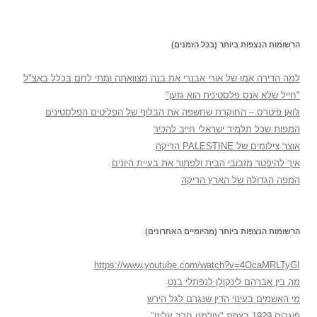
הרשומות הנצפות ביותר (בכל הזמנים)
למה הדירה אמו של אורי אבנרי את בנה מצוואתה ומתי לחם בכלל באצ"ל
"חייל שלא אנס פלסטינית הוא גזען"
ג'ואן פיטרס – החוקרת שחשפה את הבלוף של הפליטים הפלסטינים
המפות שכל תלמיד ישראלי חייב להכיר
אוצר צילומים של PALESTINE הריקה
איך להיפטר מזבובי הבית ולפתור את בעיית היונים
המפה הגדולה של הארץ הריקה
הרשומות הנצפות ביותר (מהיומיים האחרונים)
https://www.youtube.com/watch?v=4OcaMRLTyGI
מה בין אברהם לינקולן לנפתלי בנט
מי האשמים בעינוי הדין שנגרם לגל הירש
פוגרום 1929 בצפת "עולמנו חרב עלינו"