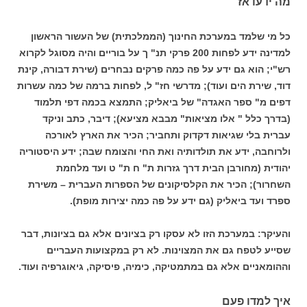
מה ידעו אז
כל מי שלמד במערכת החינוך (הממלכתית) של העשור הראשון
למדינה ידע לפחות 200 פרקי תנ" ך על בוריים והיה מסוגל לקרוא
רש"י; הוא גם ידע על פה כמה פרקים נבחרים (שירת דבורה, קינת
דוד, שירת הים ועוד); מדרשי חז" ל, לפחות ברמה של כמה עשרות
דפים מ" ספר האגדה" של ביאליק; התמצא בכמה דפי תלמוד
(בדרך כלל " אלו מציאות" מבבא מציעא); דיבר, כתב וניקד
עברית בלי שגיאות דקדוק ותחביר; הכיר את הארץ לאורכה
ולרוחבה, ידע את תולדותיה ואת החי והצומח שבה; ידע היסטוריה
יהודית (מחורבן הבית דרך גזרות ת" ח ת" ט ועד מלחמת
השחרור); הכיר את הקלסיקונים של הספרות העברית – משירת
ספרד ועד ביאליק (גם ידע על פה כמה יצירות מופת).
והעיקר: במערכת הזו לא עסקו רק בציונים אלא גם בציונות, דבר
שסייע לטפח גם את המצוינות. לא רק במקצועות העבריים
וההומאניים אלא גם במתמטיקה, כימיה, פיסיקה, גיאוגרפיה ועוד.
איך למדו פעם