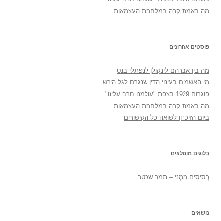
מה באמת קרה במלחמת העצמאות
פוסטים אחרונים
מה בין אברהם לינקולן לנפתלי בנט
מי האשמים בעינוי הדין שנגרם לגל הירש
פוגרום 1929 בצפת "עולמנו חרב עלינו"
מה באמת קרה במלחמת העצמאות
ביום הזיכרון לשואה כל הקישורים
בלוגים מומלצים
רְסִיסִים מִמֶנִי – תמר שכטר
נושאים