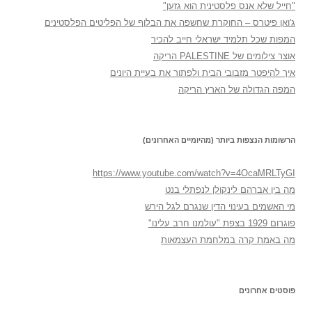
"חייל שלא אנס פלסטינית הוא גזען"
ג'ואן פיטרס – החוקרת שחשפה את הבלוף של הפליטים הפלסטינים
המפות שכל תלמיד ישראלי חייב להכיר
אוצר צילומים של PALESTINE הריקה
איך להיפטר מזבובי הבית ולפתור את בעיית היונים
המפה הגדולה של הארץ הריקה
הרשומות הנצפות ביותר (מהיומיים האחרונים)
https://www.youtube.com/watch?v=4OcaMRLTyGI
מה בין אברהם לינקולן לנפתלי בנט
מי האשמים בעינוי הדין שנגרם לגל הירש
פוגרום 1929 בצפת "עולמנו חרב עלינו"
מה באמת קרה במלחמת העצמאות
פוסטים אחרונים