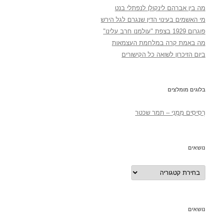
מה בין אברהם לינקולן לנפתלי בנט
מי האשמים בעינוי הדין שנגרם לגל הירש
פוגרום 1929 בצפת "עולמנו חרב עלינו"
מה באמת קרה במלחמת העצמאות
ביום הזיכרון לשואה כל הקישורים
בלוגים מומלצים
רְסִיסִים מִמֶנִי – תמר שכטר
נושאים
נושאים
נושאים