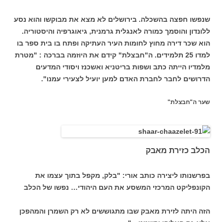
שנפשו חפצה בהשכלה. בירושלים לא מצא את מבוקשו והוא נסע
ללונדון והוסמך כמורה לאנגלית גרמנית, גיאוגרפיה והיסטוריה.
הוא שכר דירה מחוץ לחומות העיר העתיקה ופתח בו בית ספר בו
למדו 25 תלמידים. ה"חבצלת" קידם את היוזמה בברכה : "מטרת
מלמדיו הייתה כתב ושפות בריטניא ואשכנז ויסודי המדעים
הדרושים לחבר לחברת האדם למען יועיל לצעירי עמנו".
שער ה"חבצלת"
הכלב כזירת מאבק
בפרשנותו ליצירה כותב אורי: "בלק, מקפל בתוך עצמו את
הקונפליקט המרכזי המשסע את העם היהודי… נפשו של הכלב
הזה היתה לזירת מאבק שבו מתגוששים לא רק השמרן והמהפכן