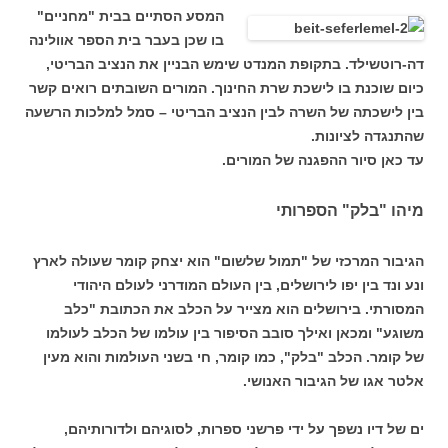
המסע הסתיים בבית "מחניים"
בו שכן בעבר בית הספר אוולינה
דה-רוטשילד. בתקופת המנדט שימש הבניין את הנציב הבריטי,
כיום שוכנת בו לישכת שרת החינוך. המורים השובתים רואים קשר
בין לישכתה של השרה לבין הנציב הבריטי – סמל למלכות הרשעה
שהתנגדה לציונות.
עד כאן סיור ההפגנה של המורים.
מיהו "בלק" הספרותי
הגיבור המרכזי של "תמול שלשום" הוא יצחק קומר שעולה לארץ
ונע ונד בין יפו לירושלים, בין העולם המודרני לעולם היהודי
המסורתי. בירושלים הוא מצייר על הכלב את הכתובת "כלב
משוגע" ומכאן ואילך סובב הסיפור בין עולמו של הכלב לעולמו
של קומר. הכלב "בלק", כמו קומר, חי בשני העולמות והוא מעין
אלטר אגו של הגיבור האנושי.
ים של דיו נשפך על ידי פרשני ספרות, לסוגיהם ולדורותיהם,