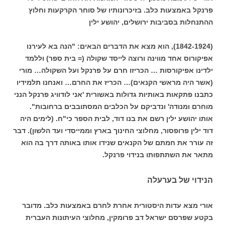
פרנקל באמצעות כלב. בזיכרונותיו של סוחר הקרקעות וחלוץ
ההתנחלות בסביבות ירושלים, יהושע ילין
(1842-1924), הוא מצא את הדברים הבאים: "הנה בא לעירנו
אפיקורוס אחד מווינה ורוצה לייסד שקולה (= בית ספר) וללמד
ילדינו אפיקורסות … הכריזו חרם על פרנקל ועל השקולה… מורי
(אשר היה מראשי הקנאים)… הכריז את החרם… ואנחנו תלמידיו
כתבנו פתקאות באותיות גדולות באשורית 'אני לודוויג פרנקל הנני
מוחרם ומנודה' ונדביקם על הכלבים המסתובבים ברחובות".
אותו יהושע ילין רשם את בנו דוד, לבית הספר כי"ח. (לימים היה
דוד ילין פרופסור, מחלוצי החינוך בארץ וממייסדי ועד הלשון). דבר
זה עורר את חמתם של הקנאים שנידו אותו באותה דרך בה הוא
מתאר את השתתפותו בנידוי פרנקל.
הנידוי של בערעלה
אורי מצא עדות היסטורית אחרת לחרם באמצעות כלב. מדובר
בקטע שפרסם ישראל דב פרומקין, מחלוצי העיתונות העברית