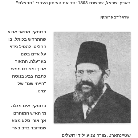
בארץ ישראל, שבשנת 1863 יסד את העיתון העברי "חבצלת".
ישראל דב פרומקין
פרומקין מתאר ארוע
שהתרחש בכותל, בו
החליטו להטיל נידוי
על אדם בשם
בערעלה. התאור
ארוך ומפורט ממש
כתבת צבע בנוסח
"הייתי שם" של
ימינו.
פרומקין אינו מגלה
מי האיש המוחרם
אך אורי סלע מצא
שמדובר בדב בער
שטיינהארט, מורה צנוע יליד ירושלים