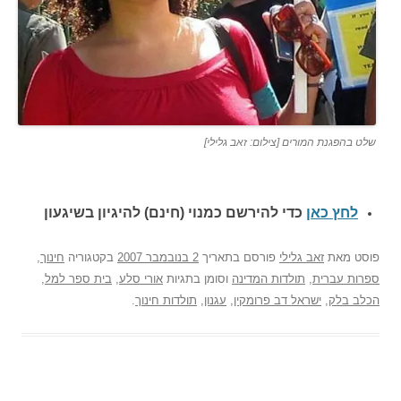
שלט בהפגנת המורים [צילום: זאב גלילי]
לחץ כאן
כדי להירשם כ
מנוי (חינם) להיגיון בשיגעון
פוסט
מאת
זאב גלילי
פורסם בתאריך
2 בנובמבר 2007
בקטגוריה
חינוך
,
ספרות עברית
,
תולדות המדינה
וסומן בתגיות
אורי סלע
,
בית ספר למל
,
הכלב בלק
,
ישראל דב פרומקין
,
עגנון
,
תולדות חינוך
.