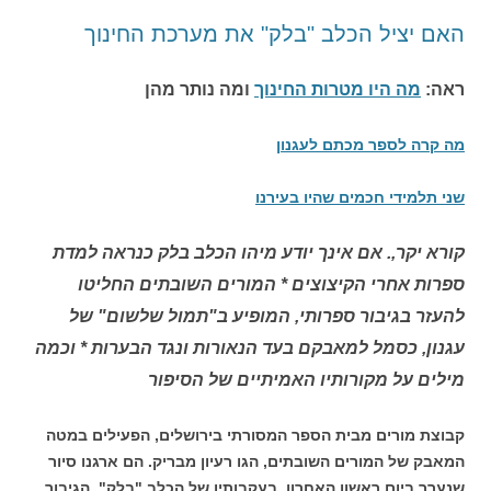
האם יציל הכלב "בלק" את מערכת החינוך
ראה:
מה היו מטרות החינוך
ומה נותר מהן
מה קרה לספר מכתם לעגנון
שני תלמידי חכמים שהיו בעירנו
קורא יקר,. אם אינך יודע מיהו הכלב בלק כנראה למדת
ספרות אחרי הקיצוצים * המורים השובתים החליטו
להעזר בגיבור ספרותי, המופיע ב"תמול שלשום" של
עגנון, כסמל למאבקם בעד הנאורות ונגד הבערות * וכמה
מילים על מקורותיו האמיתיים של הסיפור
קבוצת מורים מבית הספר המסורתי בירושלים, הפעילים במטה
המאבק של המורים השובתים, הגו רעיון מבריק. הם ארגנו סיור
שנערך ביום ראשון האחרון, בעקבותיו של הכלב "בלק", הגיבור