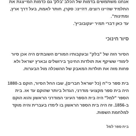
אנחנו משתמשים בדמות של הכלב 'בלק' גם כדמות המייצגת את
התלמיד שהיינו רוצים. דהיינו: סקרן, חותר לאמת, בעל דרך ארץ,
ומתינות".
עד כאן דברי תמיר יעקובוביץ'.
סיור חינוכי
הסיור הזה של "בלק" ובעקבותיו המורים השובתים היה אכן סיור
לימודי ששיקף את תולדות החינוך בירושלים ובארץ ישראל ולא
פחות מזה את תולדות המאבק של ההשכלה מול הבערות.
בית ספר כי"ח (כל ישראל חברים), שבו החל הסיור, הוקם ב-1880
היה בית ספר מקצועי מודרני, הגדול ביותר שהוקם עד אז. בית
הספר "למל" היה בית הספר העיוני המודרני הראשון והוא הוקם
ב-1856. זה היה בית הספר הראשון בו לימדו בעברית והיה מוקד
למלחמת השפות.
בית ספר למל