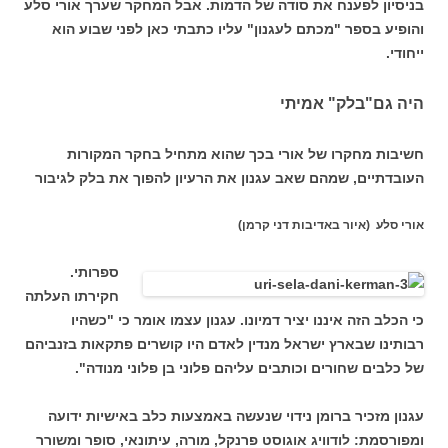
בניסיון לפענח את סודה של הדמות. אבל המחקר שערך אורי סלע
והופיע בספר "מכתם לעגנון" עליו כתבתי כאן לפני שבוע הוא
ייחודי.
היה גם"בלק" אמיתי
חשיבות מחקרו של אורי בכך שהוא מתחיל בחקר המקורות
העובדתיים, שמהם שאב עגנון את הרעיון להפוך את בלק לגיבור
אורי סלע (איור באדיבות דני קרמן)
ספרותי.
חקירתו העלתה
כי הכלב הזה איננו יציר דמיונו. עגנון עצמו אומר כי "כשהיו
רבותינו שבארץ ישראל מנדין לאדם היו קושרים פתקאות בזנביהם
של כלבים שחורים וכותבים עליהם פלוני בן פלוני מנודה".
עגנון מזכיר ברומן נידוי שנעשה באמצעות כלב באישיות ידועה
ומפורסמת: לודוויג אוגוסט פרנקל, מורה, עיתונאי, סופר ומשורר