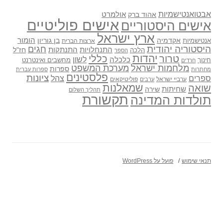
אבטואנטישמיות
אולמרט
אהוד ברק
אישים פוליטיים
אישים היסטוריים
ארץ ישראל
אקדמיה
בן גוריון
הומור
אנטישמיות
ארצות הברית
היסטוריה יהודית
חגים
התנתקות
התנחלויות
חז"ל
הלכה
הספר
יהדות
כללי
טרור
לשון
כלכלה
מחשבים ואינטרנט
חינוך
חרדים
מלחמות ישראל
מערכת המשפט
ספרות
מחתרות
ספרות עברית
פלסטינים
ציונות
ספרים
צהל
ערביי ישראל
פוליטיקאים
ערבים
שואה
שמאלנות
שחיתות
שירה
תהליך השלום
תקשורת
תולדות המדינה
תנאי שימוש
פועל על WordPress