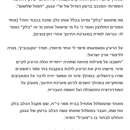
הספרותי המככב ברומן הגדול של ש"י עגנון, "תמול שלשום".
מה פתאום "בלק" ומיהו בכלל אותו כלב שזכה בכבוד הזה? (אחד
המורים התלוצץ ואמר כי כל מי שישאל אותנו מי זה "בלק" נאמר
לו: כנראה למדת במערכת החינוך אחרי הקיצוצים).
על הרעיון ומשמעותו סיפר לי אחד מיוזמיו, תמיר יעקובוביץ', מורה
ללימודי ארץ ישראל:
"חשבנו על פעילות מחאה שתהיה ייחודית ועלה הרעיון לקיים
סיור. מישהו זרק את הרעיון ללכת בעקבות בתי ספר ראשונים
שהיו בירושלים. במהלך סיור זה אפשר יהיה לדבר על המאבקים
שהתקיימו במהלך השנים לכינון מערכת החינוך, מאבק על
המודרניזציה וההשכלה ועל השפה העברית.
מאחר שהמסלול מתחיל בבית ספר כי"ח, שם מקבל הכלב בלק
את שמו, ועובר במסלול שאותו עשה הכלב ברומן של עגנון,
הוחלט לבחור בו כ"מוביל" הסיור.