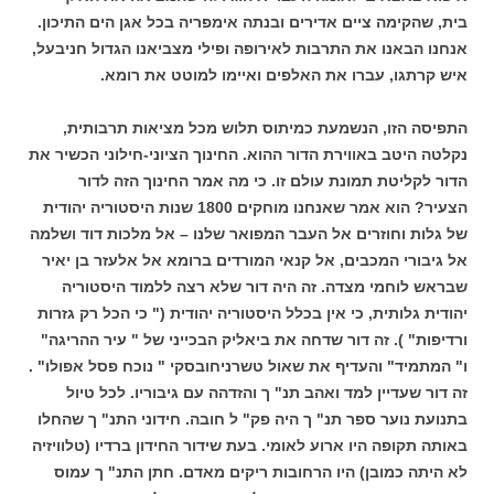
בית, שהקימה ציים אדירים ובנתה אימפריה בכל אגן הים התיכון.
אנחנו הבאנו את התרבות לאירופה ופילי מצביאנו הגדול חניבעל,
איש קרתגו, עברו את האלפים ואיימו למוטט את רומא.
התפיסה הזו, הנשמעת כמיתוס תלוש מכל מציאות תרבותית,
נקלטה היטב באווירת הדור ההוא. החינוך הציוני-חילוני הכשיר את
הדור לקליטת תמונת עולם זו. כי מה אמר החינוך הזה לדור
הצעיר? הוא אמר שאנחנו מוחקים 1800 שנות היסטוריה יהודית
של גלות וחוזרים אל העבר המפואר שלנו – אל מלכות דוד ושלמה
אל גיבורי המכבים, אל קנאי המורדים ברומא אל אלעזר בן יאיר
שבראש לוחמי מצדה. זה היה דור שלא רצה ללמוד היסטוריה
יהודית גלותית, כי אין בכלל היסטוריה יהודית (" כי הכל רק גזרות
ורדיפות" ). זה דור שדחה את ביאליק הבכייני של " עיר ההריגה"
ו" המתמיד" והעדיף את שאול טשרניחובסקי " נוכח פסל אפולו" .
זה דור שעדיין למד ואהב תנ" ך והזדהה עם גיבוריו. לכל טיול
בתנועת נוער ספר תנ" ך היה פק" ל חובה. חידוני התנ" ך שהחלו
באותה תקופה היו ארוע לאומי. בעת שידור החידון ברדיו (טלוויזיה
לא היתה כמובן) היו הרחובות ריקים מאדם. חתן התנ" ך עמוס