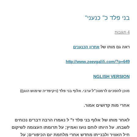
בני פלד כ" כנעני"
4 תגובות
ראה גם מותו של
אחרון הכנענים
http://www.zeevgalili.com/?p=649
NGLISH VERSION
מוכן להסכים לרמטכ"ל ערבי. אלוף בני פלד (ויקיפדיה שימוש הוגן))
אחרי מות קדושים אמור.
לאחר מותו של אלוף בני פלד ז" ל נאמרו הרבה דברים נכוחים
לשבחו. על היותו לוחם נועז ואמיץ; על תרומתו העצומה לשיקום
חיל האוויר ולבנייתו מחדש אחרי מלחמת יום הכיפורים; על