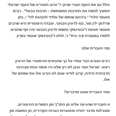
כולל גם את הענף הצורי פניקי ו" הרוב המכריע של הענף ישראלי
המשיך לטפח את התרבות המשותפת – תרבות הבעל" . רבים
מאנשי הלח" י ביניהם שותפו של אלדד להנהגת לח" י, נתן
פרידמן ילין מור, נטו לרעיון הכנעני. עובדה היסטורית היא שרבים
מאנשי תנועת ז"בוטינסקי נתפסו לרעיון הכנעני והיו אף שהציעו
ללמדו במסגרת קיני בית" ר, לולא ז"בוטינסקי שעמד בפרץ.
מהי העברית שלנו
רבים וטובים כבר עמדו על כך שהבסיס ההיסטורי של הרעיון
רעוע. ישראל ועמי כנען לא רק שלא היו אומה אחת מבחינה
תרבותית ודתית, קרוב לודאי שגם לא הבינו אלו את שפתם של
אלו.
ומהי העברית שאנו מדברים?
זו העברית שהגיעה אלינו מן התנ"ך ומן הספרים החיצוניים,
ממגילות מדבר יהודה ומאוצרות הגניזה הקהירית, מן המשנה ומן