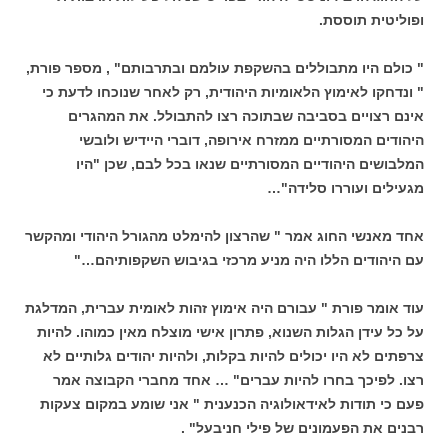
ופוליטית תוססת.
" כולם היו מתבוללים בהשקפת עולמם ובתרבותם" , מספר פורת,
" ונדחקו לאימוץ הלאומיות היהודית, רק לאחר שנוכחו לדעת כי
אינם רצויים בסביבה שבתוכה רצו להתבולל. את המהגרים
היהודים המסורתיים ממזרח אירופה, דוברי היידיש ולובשי
המלבושים היהודיים המסורתיים שנאו בכל לבם, שכן "היו
מגעילים ועוררו סלידה"…
אחד מאנשי החוג אמר " שהרצון להימלט מהגורל היהודי ומהקשר
עם היהודים הללו היה מניע מרכזי בגיבוש השקפותיהם…"
עוד אומר פורת " עבורם היה אימוץ זהות לאומית עברית, המדלגת
על כל עידן הגלות השנוא, פתרון אישי מוצלח מאין כמוהו. להיות
צרפתים לא היו יכולים להיות בקלות, ולהיות יהודים גלותיים לא
רצו. לפיכך בחרו להיות עברים" … אחד מחברי הקבוצה אמר
פעם כי תודות לאידאולוגיה הכנענית " אני שומע במקום צעקות
רבנים את הפעמונים של פילי חניבעל" .