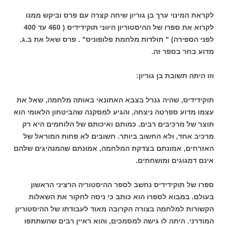
לקראת המינוי ערך בן גוריון שיחה קצרה עם פרס וביקש ממנו
לקרוא את ספרו של ההיסטוריון היווני תוקידידיס ( 460 עד 400
לפני הספירה) " תולדות מלחמת פלופוניס" . פרס שאל את ב.ג.
מדוע בחר בספר זה.
וזו היתה תשובת בן גוריון:
תוקידידיס, שהיה גנרל בצבא האתונאי באותה מלחמה, שאל את
עצמו מדוע ספרטה ניצחה, והגיע למסקנה שהביטחון הלאומי הוא
תוצר של מרכיבים רבים. כמותם ואיכותם של הלוחמים היא רק
מרכיב אחד, ולא החשוב ביותר. חשובים לא פחות המוראל של
האזרחים, אמונתם בצדקת המלחמה, אמונתם שהמנהיגים שלהם
אינם דמגוגים ומושחתים.
ספרו של תוקידידיס נחשב לספר ההיסטוריה הרציני הראשון
בעולם. במבוא לספרו הוא כותב כי ניסה לחקור את השאלות
הקשורות למלחמה בצורה הקרובה מאוד לעבודתו של ההיסטוריון
המודרני. היתה לו גישה למסמכים, והוא ראיין רבים שהשתתפו