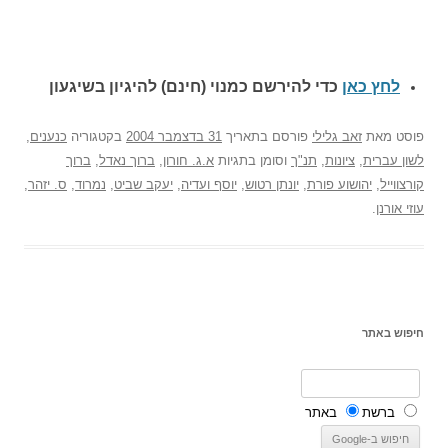
לחץ כאן
כדי להירשם כ
מנוי (חינם) להיגיון בשיגעון
פוסט
מאת
זאב גלילי
פורסם בתאריך
31 בדצמבר 2004
בקטגוריה
כנענים
,
לשון עברית
,
ציונות
,
תנ"ך
וסומן בתגיות
א.ג. חורון
,
ברוך נאדל
,
ברוך
קורצווייל
,
יהושוע פורת
,
יונתן רטוש
,
יוסף ועדיה
,
יעקב שביט
,
נמרוד
,
ס. יזהר
,
עוזי אורנן
.
חיפוש באתר
ברשת
באתר