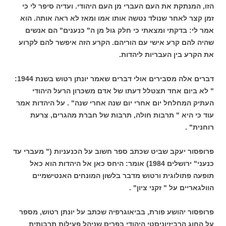
הזו, המנתקת את העם העברי מן העם היהודי. ועדיה סיפר לי כי
זמן קצר לאחר שנולד נטשה אותו אמו ומאז לא ראה אותה. הוא
אמר לי: בדקתי ומצאתי כי חלק גול מן ה" כנענים" הם אנשים
שהיה להם קרע אישי עם הוריהם. הקרע הזה איפשר להם לקרוע
את הקרע בין העבריות ליהדות.
דברים אלה מסבירים אולי דברים שאמר יונתן רטוש בשנת 1944:
" לא ביום אחד תצטלל דעתו של אדם משכרון הרעל היהודי
העתיק המחלחל יום אחרי יום שנה אחרי שנה" . על היהדות אמר
עוד כי היא " תרבות חולה, תרבות של חברת מהגרים, צרעת
רוחנית" .
פרופסור יעקב שביט שכתב ספר חשוב על הכנעניות (" מעברי עד
כנעני" ירושלים 1984) אומר: היחס כאן אל היהדות הוא כאל
תופעה פתולוגית ורטוש מדבר בלשון המונחים האנטישמיים
הוולגאריים על " זקני ציון" .
פרופסור יהושע פורת, בביאוגרפיה שכתב על יונתן רטוש, מספר
על החוג הרביזיוניסטי היהודי בפריס שניהל פעילות תרבותית