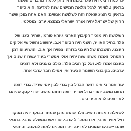
עד כמה רציני היה פלד בעמדותיו ניתן ללמוד מדברים שאמר
בראיון טלוויזיה לרגל מלאת חמישים שנה למדינה. הוא סיפר
בראיון כי הציג שאלה זהה לשלושה אנשים: האם אתה מוכן ששר
החוץ של ישראל יהיה אזרח ישראלי ממוצא ערבי-מוסלמי.
השלושה היו מזכיר הקיבוץ הארצי גיורא פורמן, שהיה סגנו של
פלד בחיל האוויר, השני היה הסופר א.ב. יהושוע והשלישי אליקים
העצני. תושבתו של העצני ברורה וצפויה אך א.ב. יהושוע ופורמן
התפתלו ואמרו משהו שזה יהיה אולי אפשרי בעוד עשרות שנים אך
בעצם אמרו לא. ועל כך הגיב פלד: כולם גזענים ולא רוצים
ערבים. בקיבוצי השומר הצעיר אין אפילו חבר ערבי אחד.
עוד אמר כי אינו רואה הבדל בין גנדי לבין יוסי שריד. גנדי רוצה
תחום מושב יהודי גדול ושריד רוצה תחום מושב יהודי קטן. שניהם
לא רוצים לראות ערבים.
לשאלת המנחה השיב פלד שהוא מוכן שמחר בבוקר יהיה מפקד
חיל אוויר ערבי, או רמטכ" ל ערבי. או ראש ממשלה ערבי. בתנאי
שהם יישבעו אמונים למדינה ויהיו מוכנים למות למענה. ובתנאי