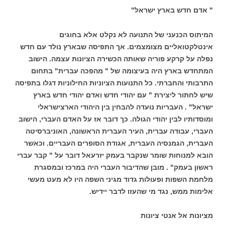
" אדם חדש בארץ ישראל"
המיתוס הכנעני של התנועה לא נקלט אלא בחוגים
אינטלקטואליים מצומצמים. אך התפיסה שבארץ נולד עם חדש
נפלה על קרקע פוריה שאותה הכשירה הציונות עצמה. הישוב
המתחדש בארץ היה בעיצומה של " מהפכה עברית" בתחום
התרבותי והחברתי. כל התנועות הציוניות החילוניות דגלו בתפיסה
שיש לחתור ליצירת " עם יהודי חדש ואדם יהודי חדש בארץ
ישראל" . העבריות נועדה להבחין בין היהודי הארצישראלי
ומוסדותיו לבין יהודי הגולה. כך דובר אז על האדם העברי, הישוב
העברי, עבודה עברית, העיר העברית הראשונה, האוניברסיטה
העברית, הגמנסיה העברית, אגודת הסופרים העבריים. וכאשר
הובא למנוחות שומר שנקבר בעמק יזרעאל דובר על " קבר עברי
ראשון בעמק" . מובן שהדיבור העברי היה במרכז ובמסגרת
מלחמת השפות ופעולות גדוד מגיני השפה היו לא מעט מעשי
אלימות ממש, נגד מי שהעזו לדבר יידיש.
מציונות אל אנטי ציונות