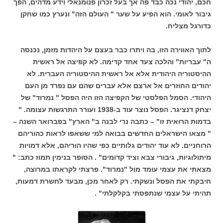
חכם, יהודי נכה כבד פה אך בעל זכרון פנומנאלי וידע מדהים, הפך
גיבור לאומי. הוא הפיע על שער " העולם הזה" ונערץ כמו שחקן
כדורגל מצליח.
לתוך האווירה הזו, בה ויתרו כבר בעצם על היהדות מזמן, נכנסה
ה" עבריות" והלכה צעד אחד קדימה. לא קפיצה אל ראשית
ההיסטוריה היהודית אלא אל ראשית ההיסטוריה העברית. לא
יהודים החוזרים אל ארצם אלא עברים שהם עם נפרד מן העם
היהודי. הסמל הפלסטי של הקפיצה הזו היה הפסל " נמרוד" של
יצחק דנציגר. הפסל נוצר עוד ב-1938 ועורר התרגשות עצומה. "
בדמות הרואית זו" – כתבה נרי לבנה ב" הארץ" בפברואר השנה –
" מצאו הישראלים החדשים בבואה למי ששאפו לראות כהוריהם
הרוחניים. לא עוד יהודים גלותיים כפי שהיו הוריהם, אלא דמויות
מיתולוגיות, גיבורי צבא וציד קדומים" . הסופר בנימין תמוז כתב: "
מצאתי את עצמי עומד מול "נמרוד". פרצתי לקראתו במרוצה,
חיבקתי את הפסל ונשקתי. רק לאחר מכן, מבעד לחשרת דמעות,
תהיתי על עצמי שנתפסתי בקלקלתי" .