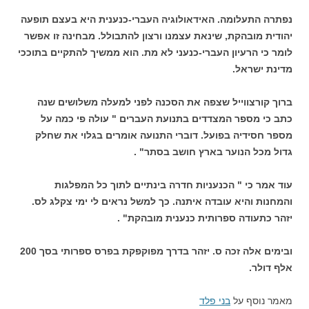
נפתרה התעלומה. האידאולוגיה העברי-כנענית היא בעצם תופעה
יהודית מובהקת, שינאת עצמנו ורצון להתבולל. מבחינה זו אפשר
לומר כי הרעיון העברי-כנעני לא מת. הוא ממשיך להתקיים בתוככי
מדינת ישראל.
ברוך קורצווייל שצפה את הסכנה לפני למעלה משלושים שנה
כתב כי מספר המצדדים בתנועת העברים " עולה פי כמה על
מספר חסידיה בפועל. דוברי התנועה אומרים בגלוי את שחלק
גדול מכל הנוער בארץ חושב בסתר" .
עוד אמר כי " הכנעניות חדרה בינתיים לתוך כל המפלגות
והמחנות והיא עובדה איתנה. כך למשל נראים לי ימי צקלג לס.
יזהר כתעודה ספרותית כנענית מובהקת" .
ובימים אלה זכה ס. יזהר בדרך מפוקפקת בפרס ספרותי בסך 200
אלף דולר.
מאמר נוסף על
בני פלד