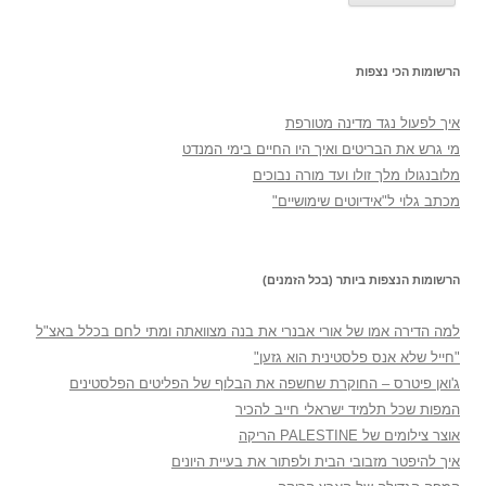
הרשומות הכי נצפות
איך לפעול נגד מדינה מטורפת
מי גרש את הבריטים ואיך היו החיים בימי המנדט
מלובנגולו מלך זולו ועד מורה נבוכים
מכתב גלוי ל"אידיוטים שימושיים"
הרשומות הנצפות ביותר (בכל הזמנים)
למה הדירה אמו של אורי אבנרי את בנה מצוואתה ומתי לחם בכלל באצ"ל
"חייל שלא אנס פלסטינית הוא גזען"
ג'ואן פיטרס – החוקרת שחשפה את הבלוף של הפליטים הפלסטינים
המפות שכל תלמיד ישראלי חייב להכיר
אוצר צילומים של PALESTINE הריקה
איך להיפטר מזבובי הבית ולפתור את בעיית היונים