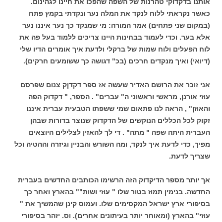
אותנו בדקדוקי טהרנות של השפה שהפכו את חיינו לגהינום.
כאשר נקראתי ללוח לנקד את המלה נער ונקדתי בקמץ פתח
(במקום שני פתחים) אמר המורה: מי שמנקד כך נער איננו נער
אלא בער. וכדי לעמוד בבחינות היינו צריכים ללמוד בעל פה את
לוח הפעלים ולוח שמות של ברקלי ולדעת איך אומרים הדיו שלי
(דיואי) ואיך מנקדים חרכים (בכ" דגושה כך ששומעים חרקים).
אני זוכר את הרושם האדיר שעשה אז ספר דקדןק צנום שפרסם
עוזי אורנן, מראשי וראשוני ה" עברים" . הספר, " דקדוק הפה
והאוזן" , הראה לנו פתאום שמי ששפתו הטבעית עברית איננו
זקוק לכל הכללים הנוקשים של הדקדוק שנוצר בדורות שבהן
העברית היתה שפה " מתה" . די לך להאזין לצלילים היוצאים
מפיך, כדי לדעת איך לנקד, ומה השורש והבניין וגיזרה וההטיה וכל
שצריך לדעת.
אך יותר מספר הדיקדוק הזה הרשימו הכותבים החדשים בעברית
החדשה. בנימין תמוז בטור שלו " עוזי ושות"" בהארץ ואחר כך
בסיפורי ארץ ישראל המקסימים שלו. ועמוס קינן שהמשיך את "
עוזי" בהארץ (ומאוחר יותר בעיתונים אחרים). וס. יזהר בסיפורי