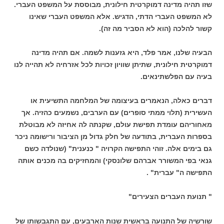
שזו תהיה מדינה דמוקרטית חילונית, מבוססת על המשפט העברי.
לא המשפט העברי הדתי, הדגיש. אלא המשפט העברי שאינו
קשור להלכה (הוא לא הסביר מה זה).
הבעיה שלנו, אמר פלד, היא גזענות לשמה. אם תהיה מדינה
דמוקרטית חילונית, שתיתן שוויון זכויות לכל אזרחיה לא תהייה לנו
בעיה עם הפלשתינאים.
דברים כאלה, הנאמרים בעיצומה של המלחמה התשיעית או
העשירית (תלוי ממתי סופרים) עם הערבים, נשמעים כהזיה. אך
מאחוריהם עומדת תפישת עולם, שקנתה לה אחיזה לא מבוטלת
בספרות העברית, בתודעה של חלק גדול מן הציבור ורישומה ניכר
גם בימים אלה. זוהי התפישה הקרויה " כנענית" (שנולדה כשם
גנאי בפי המשורר אברהם שלונסקי) והמחזיקים בה מכנים אותה
התפישה ה" עברית" .
" תנועת העברים הצעירים"
שורשיה של התנועה בראשית שנות הארבעים, עם התגבשותו של