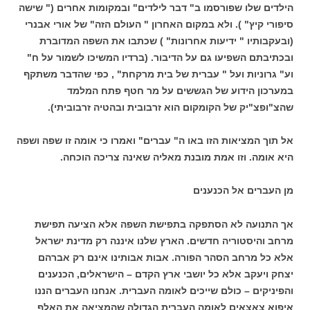
הילדים שלו שפורסמו ב" דבר לילדים" ובמקומות אחרים (" שישה
סיפורי קיץ" ). ולא במקום האחרון " העולם הזה" של אורי אבנרי
(ובעקבותיו " ידיעות אחרונות" ) שכתבו את השפה המדוברת
ובכתיבתם השפיעו גם על הדיבור. (ברדיו המשיכו לשמור על ח"
וע" גרוניות ועל " עברית של בית מרקחת" , כפי שהדבר משתקף
במערכון הידוע של הגששים על מר חטף פתח המלמד
שהצ"ופצ"יק של הקומקום הוא זרבובית ובהטיה זרבוביתי).
אל תוך המציאות הזו באו ה" עברים" ואמרו כי אומה זו שפה ושפה
היא אומה. וזו אמת מובנת מאליה שאינה צריכה הוכחה.
מן העברים אל הכנענים
אך התנועה לא הסתפקה בתפישת השפה אלא הציעה תפישת
מרחב והיסטוריה חדשים. הארץ שלנו איננה רק מדינת ישראל
אלא כל מרחב הסהר הפורה. אבות אבותינו אינם רק אברהם
יצחק ויעקב אלא כל יושבי ארץ הקדם – הישראלים, הכנענים
והפיניקים – כולם שייכים לאומה העברית. אנחנו העברים הננו
איפוא צאצאים לאומה העברית הגדולה שהמציאה את האלף