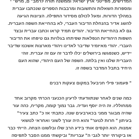
המדרשים, מפייטני ארץ ישראל וממשנה תורה לרמב" ם, מרש" י
ומספרות השאלות והתשובות ומרבבות הספרים שנכתבו עברית
במהלך הדורות. ומעל לכולם מסידור התפילה. הציונות הגיעה
להשג אדיר בהנחלת הדיבור העברי, לא בהחייאת השפה העברית.
גם לא בהחייאת הדיבור. יהודים תמיד קראו וכתבו עברית ובצד
השפות היהודיות הנפלאות שפיתחו בגלויות גם טיפחו את הדיבור
העברי. יהודי מאיזמיר שדיבר לאדינו ויהודי מארצות אשכנז שדיבר
יידיש, כשנפגשו בירושלים יכלו לדבר זה עם זה עברית. זוהי
העברית שלנו ואין בלתה. השפה של העם היהודי, שהוא העם
היחיד בתבל המדבר בשפה זו.
" פעמוני פילי חניבעל במקום צעקות רבנים
כמה שנים לאחר שנתוודעתי לרעיון הכנעני הכרתי מקרוב אחד
ממחולליו. זה היה יוסף ועדיה. גבר נמוך קומה, מקריח, כהה עור
שהיה מבוגר ממני בכארבעים שנה. כתבתי אז כ" כתב צעיר"
בעיתון " חרות לנוער" והוא היה עורך לשוני ואחראי לנושאי
אמנות. הוא הקסים אותי בידע הרב שלו ובלשונו הצחה. הייתי כבר
אז ביקורתי יותר לגבי ה" עבריות" וביקשתי ממנו הסבר לתפיסה