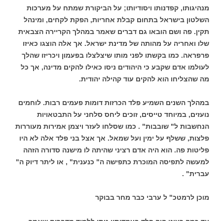
מנהיגותו, קפדנותו ויסודיותו; על הביקורת שמתח על מערכות
השלטון בישראל בתחום קבלת אחריות, הפקת לקחים, ומינהל
תקין. פה ושם הובאו גם דברים שאמר במהלך הקריירה הצבאית
שלו ואחריה על מהותה של מדינת ישראל. אך אלה הוצגו כאיזו
פרפראה. כמו בקשתו לפני מותו שיצלצלו בפעמון ויכריזו שהלך
לעולמו אדם שקבע כי היהודים ניסו כאילו להקים מדינה, אך כל
מה שהצליחו הוא להקים עוד קהילה יהודית.
במהלך השנים השמיע פלד הכרזות דומות פעמים רבות. לוחמים
נועזים, במיוחד טייסים, זוכים ליחס סלחני על התבטאויות
הנחשבות ל" שובבות" . כמו שסלחו לעזר ויצמן אמירות מעוררות
פלצות, ששלף על ימין ועל שמאל. אך אצל בני פלד אלה לא היו
פליטות פה. הוא היה אדם רציני שהיתה לו מישנה סדורה הזהה
למעשה לתפיסה המוכרת כתפישה ה" כנענית" , או ליתר דיוק ה"
עברית" .
מוכן לרמטכ" ל ערבי כבר מחר בבוקר