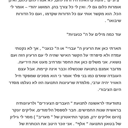
"ציוניים", והמלים האלה היו זרות להם, לא אמרו להם כלום, ואינן
אומרות כלום גם לי. ואין לי כל צורך בהן. המושג יהודי – אומר לי
הכל. הוא מקשר אותי עם כל הדורות שקדמו , ועם כל הדורות
שיבואו" .
עוד כמה מילים על ה" כנעניות"
תארתי כאן את הרעיון ה" עברי" או ה" כנעני" , אך לא נקטתי
עמדה ולא סיפרתי על הקשר האישי שהיה לי עם הרעיון הזה ועם
נושאיו. אני משלים כאן את החסר ומרחיב מעט את היריעה.
מדובר אמנם בתנועה שנכשלה וכבר אינה קיימת. אבל עצם
העובדה שאדם כמו בני פלד אומר כי הוא מסכים שמפקד חיל
האוויר יהיה ערבי, מלמדת שרעיונות התנועה הזו לא נעלמו מסדר
היום הציבורי.
נתוודעתי לראשונה לתנועת " העברים הצעירים" ולרעיונותיה
בראשית שנות החמישים. חבר לספסל הלימודים, אליקים יונקר
(היום אליקים ירון, מבקר התיאטרון של " מעריב" ) מסר לי גיליון
של בטאון התנועה " אלף" . אני זוכר היטב את הכותרת של