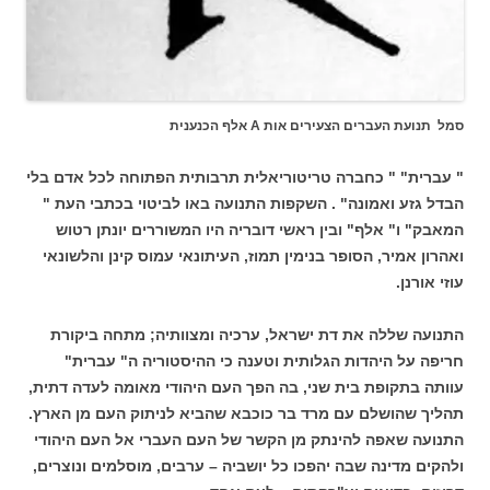
סמל תנועת העברים הצעירים אות A אלף הכנענית
" עברית" " כחברה טריטוריאלית תרבותית הפתוחה לכל אדם בלי
הבדל גזע ואמונה" . השקפות התנועה באו לביטוי בכתבי העת "
המאבק" ו" אלף" ובין ראשי דובריה היו המשוררים יונתן רטוש
ואהרון אמיר, הסופר בנימין תמוז, העיתונאי עמוס קינן והלשונאי
עוזי אורנן.
התנועה שללה את דת ישראל, ערכיה ומצוותיה; מתחה ביקורת
חריפה על היהדות הגלותית וטענה כי ההיסטוריה ה" עברית"
עוותה בתקופת בית שני, בה הפך העם היהודי מאומה לעדה דתית,
תהליך שהושלם עם מרד בר כוכבא שהביא לניתוק העם מן הארץ.
התנועה שאפה להינתק מן הקשר של העם העברי אל העם היהודי
ולהקים מדינה שבה יהפכו כל יושביה – ערבים, מוסלמים ונוצרים,