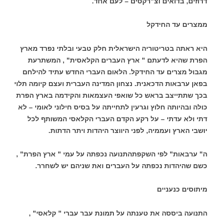
דרוזים, בדואים וצ"רקסים – לעם אחד.
ממצרים עד החידקל
היא ראתה בטריטוריה הישראלית חלק טבעי ובלתי נפרד מארץ
הפרת שהיא לדעתם " ארץ העברים הקלאסית" , המשתרעת
מגבול מצרים עד החידקל. הלאום העברי החדש עתיד להילחם
בפאן ערבאות הדכאנית. נצחון המדינה העברית ועצם קיומה תלוי
בכך שתתייצב בראש כל שואפי העצמאות והקידמה בארץ הפרת
כולה ובהיותה חלוץ וגרעין לתחייתה על בסיס חילוני לאומי – לא
דתי ולא עדתי – על רקע הקדם העברי הקלאסי המשותף לכל
יושבי הארץ ועממיה, לפני היווצר היהדות ויתר הדתות.
ה" ערבאות" לפי השקפתהתנועה נכפתה על עמי " ארץ הפרת" ,
כשם שהיהדות נכפתה על העברים ואת שניהם יש לשחרר.
מיתוסים כנעניים
התנועה ביססה את טענתה על תמונת עבר עברי " קלאסי" ,