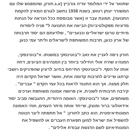
שתואר על ידי המלומד עדיה גורביץ (ע.ג.חורון, שהמפגש שלו עם
המשורר יונתן רטוש, בשנת 1938 נחשב לגורם המאיץ להקמת
התנועה). תמונת עבר זו (אשר מבוססת ככל הנראה על הנחות
מדעיות ספקולטיביות) הביאה את התנועה ל" פניה ליסודות
מיתיים טרום ישראליים וכנעניים" , שלדעתם הם יסוד תרבותה
של ארץ כנען, תרבות המשותפת לישראלים וליתר עמי כנען.
חורון ניסה לעניין את זאב ז"בוטינסקי במשנתו. וז"בוטינסקי,
המנהיג שהיה אולי החילוני ביותר בין המנהיגים הציונים, דחה
אותו על הסף. ז"בוטינסקי התייחס בחיוב לרעיון שהפיניקים ויושבי
קרתגו שייכים לתרבות קדומה אחת, ואשר ישראל הקדום היה
חלק ממנה. אך הוא התנגד לראות בכל עמי הקדם " עברים" .
קירבה תרבותית לשונית, אין פרושה אמונה משותפת וערכים
משותפים, אמר ז"בוטינסקי. האומה היהודית, התגבשה סביב יסוד
אידאולוגי ברור ומוצק, שייחד אותה מיתר העמים, וזוהי האמונה
המונותיאיסטית. הוא כתב לחורון: " אל תתפתה ליצר הנוטה
להשפיל את ישראל למען תפארת העברים או להשפיל את
המונותיאיזם לשם הדגשת עבודת אלילים" .