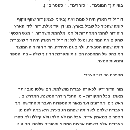
בזויות (" חנוונים" , " סוחרים" , " ספסרים" ).
דור ילידי הארץ היה לעומת זאת (בעיני עצמו) דור שזוף וזקוף
קומה שהכיר כל שביל בארץ, מני דן ועד אילת. דור ילידי הארץ
היה דור לוחמי המחתרות ולוחמי מלחמת השחרור, " מגש הכסף"
שהקים את המדינה. ומעל לכל: דור ילידי הארץ היה דור שעברית
היתה שפתו הטבעית, ולרוב גם היחידה. הדור הזה היה המוצר
המובהק של המהפכה הציונית ומערכת החינוך שלה – בתי הספר
ותנועות הנוער.
מהפכת הדיבור העברי
מורי הדור ידעו לכאורה עברית מושלמת. הם שלטו טוב יותר
מאתנו בכל המקורות – מן התנ" ך דרך המשנה, המדרשים ,
ראשונים ואחרונים ועד מאורות הספרות העברית החדשה. אך
העברית שלהם לא היתה שפתם הטבעית. היא באה להם מן
הספרים במאמץ אדיר. אבל הם לא חלמו ולא קיללו ולא ספרו
בעברית אלא בשפות ארצות המוצא וההורים שלהם. הם עינו