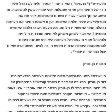
הצעירים" (" כנענים" ) הוא כותב: " אמוציונלית לא נבדל חלק
ניכר של הנוער כאן מהגוי שבגלות. זוהי עובדה שאין לטשטשה. זה
הישג החינוך במשך עשרות השנים האחרונות. זוהי תוצאת
הנורמליזציה עליה חלמה הציונות. אין זו אשמת הנוער אם הציונות
נבהלת מפני התגשמות חלומה. מה בעצם חשבו בלבם האנשים
הטובים? האפשר לשחק משחק לאומיות מודרנית חילונית
ולהיבהל מפני תוצאותיה? הציונות היא היא שנתנה בעצם
להתמוטטות היהדות הדתית פירוש חיובי. לציוני נעשה אדם שאינו
יכול כבר להיות יהודי" .
תגובת בן-גוריון
מי שנבהל מפני התגשמות חלום הציונות בצורתה הכנענית היה
דוד בן גוריון. בתגובה על דברים שאמר קורצווייל בסימפוזיון על
לאומיות יהודית כתב לו בן-גוריון מכתב בו הוא אומר: " איני לאומי
ואיני ציוני – כי יהדותי מקורה בתולדות העם היהודי ובמקור
מחשבתו; אברהם אבינו ומשה רבנו והושע ומיכה וישעיהו וירמיהו
והלל ורבי עקיבא ור" יהודה הלוי לא היו "לאומיים" ולא היו