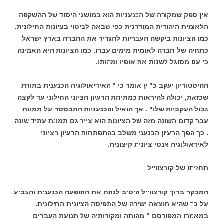
אין ספק שמקורה של הכנעניות הוא במושגי היסוד של ההשקפה
הלאומית היהודית המודרנית כפי שבאה לביטוי בציונות החילונית.
כמו הציונות ביקשה העבריות להגדיר את החברה בארץ ישראל
כתחיה של חברה לאומית מימים עברו. כמו הציונות היא האמינה
כי עם מסוגל לשנות את אופיו ומהותו.
ההיסטוריון יעקב כ" ץ אומר כי " האידיאולוגיה הכנענית בתורת
שכזאת, יכולה להיראות כמתיחת הרעיון הציוני החילוני עד לקצה
גבול העקביות שלו" . אך הואיל והכנעניות התבססה על תמונת
עבר קדום השונה מזה של הציונות הוא צייר גם תמונת עתיד שונה
. כך הפך הרעיון הכנעני משלב בהתפתחות הרעיון הציוני
לאידאולוגיה אנטי ציונית קיצונית.
תחזיתו של קורצווייל
המבקר ברוך קורצווייל היטיב לנתח את התופעה הכנענית והצביע
על כך שהיא תוצאה ישירה של התפיסה הציונית החילונית.
במאמרו המפורסם " מהותה ומקורותיה של תנועת העברים