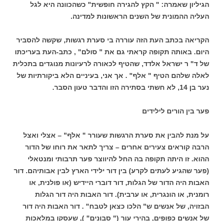
הגיליון שאמרה: " הקץ להגירה חופשית" כשהכוונה היא לגל
העליה ההמונית של השנים הראשונות למדינה.
הקריאה בכתב העת הזה עוררה בי סערת רגשות, שקשה להסביר
היום. באותה תקופה קראתי גם את " סולם" , כתב-העת בעריכתו
של ד" ר ישראל אלדד, שהטיף לכאורה לרעיונות מנוגדים בתכלית
לאלה שלהם הטיף " אלף" . אך אני, בעיניים הלא ביקורתיות של
נער בן 14, לא חשתי בסתירה הזו והדבר טעון הסבר.
פער בין הורים לילידים
על מנת להבין את סערת הרגשות שעורר " אלף" – אצלי ואצל
הרבה קוראים צעירים אחרים – צריך לתאר את רוחו של הדור
ההוא. זו היתה תקופה בה החל להיווצר פער תרבותי ומנטאלי
(פער שהגיע לעתים לקרע) בין דור ילידי הארץ לבין אבותיהם. דור
האבות היה הדור של הגלות, דור דוברי היידיש (או פולנית, או
רומנית, או הונגרית, או ערבית). דור האבות היה דור הגלות
הבזויה, של אנשים ש" הלכו כצאן לטבח" . דור האבות היה דור
של אנשים כפופים, בהירי עור (" סבונים" ), שעסקו במלאכות