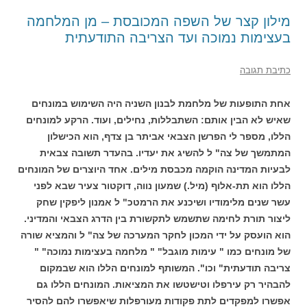
מילון קצר של השפה המכובסת – מן המלחמה
בעצימות נמוכה ועד הצריבה התודעתית
כתיבת תגובה
אחת התופעות של מלחמת לבנון השניה היה השימוש במונחים
שאיש לא הבין אותם: השתבללות, נחילים, ועוד. הרקע למונחים
הללו, מספר לי הפרשן הצבאי אביתר בן צדף, הוא הכישלון
המתמשך של צה" ל להשיג את יעדיו. בהעדר תשובה צבאית
לבעיות המדינה הוקמה מכבסת מילים. אחד היוצרים של המונחים
הללו הוא תת-אלוף (מיל.) שמעון נווה, דוקטור צעיר שבא לפני
עשר שנים מלימודיו ושיכנע את הרמטכ" ל אמנון ליפקין שחק
ליצור תורת לחימה שתשמש לתקשורת בין הדרג הצבאי והמדיני.
הוא הועסק על ידי המכון לחקר המערכה של צה" ל והמציא שורה
של מונחים כמו " עימות מוגבל" " מלחמה בעצימות נמוכה" "
צריבה תודעתית" וכו". המשותף למונחים הללו הוא שבמקום
להבהיר רק עירפלו וטישטשו את המציאות. המונחים הללו גם
אפשרו למפקדים לתת פקודות מעורפלות שיאפשרו להם להסיר