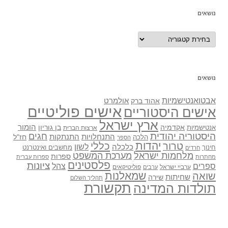
נושאים
נושאים
נושאים
אבטואנטישמיות
אולמרט
אהוד ברק
אישים פוליטיים
אישים היסטוריים
ארץ ישראל
אקדמיה
בן גוריון
הומור
אנטישמיות
ארצות הברית
היסטוריה יהודית
חגים
התנתקות
התנחלויות
חז"ל
הלכה
הספר
יהדות
כללי
טרור
לשון
כלכלה
מחשבים ואינטרנט
חינוך
חרדים
מלחמות ישראל
מערכת המשפט
ספרות
מחתרות
ספרות עברית
פלסטינים
ציונות
ספרים
צהל
ערביי ישראל
פוליטיקאים
ערבים
שואה
שמאלנות
שחיתות
שירה
תהליך השלום
תקשורת
תולדות המדינה