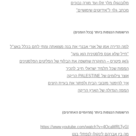
מלובנגולו מלך זולו ועד מורה נבוכים
מכתב גלוי ל"אידיוטים שימושיים"
הרשומות הנצפות ביותר (בכל הזמנים)
למה הדירה אמו של אורי אבנרי את בנה מצוואתה ומתי לחם בכלל באצ"ל
"חייל שלא אנס פלסטינית הוא גזען"
ג'ואן פיטרס – החוקרת שחשפה את הבלוף של הפליטים הפלסטינים
המפות שכל תלמיד ישראלי חייב להכיר
אוצר צילומים של PALESTINE הריקה
איך להיפטר מזבובי הבית ולפתור את בעיית היונים
המפה הגדולה של הארץ הריקה
הרשומות הנצפות ביותר (מהיומיים האחרונים)
https://www.youtube.com/watch?v=4OcaMRLTyGI
מה בין אברהם לינקולן לנפתלי בנט