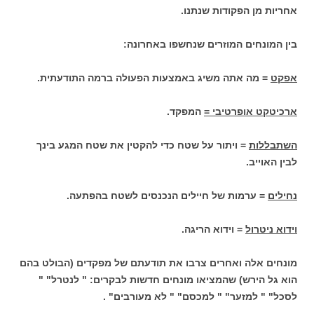
אחריות מן הפקודות שנתנו.
בין המונחים המוזרים שנחשפו באחרונה:
אפקט
= מה אתה משיג באמצעות הפעולה ברמה התודעתית.
ארכיטקט אופרטיבי =
המפקד.
השתבללות
= ויתור על שטח כדי להקטין את שטח המגע בינך
לבין האוייב.
נחילים
= ערמות של חיילים הנכנסים לשטח בהפתעה.
וידוא ניטרול
= וידוא הריגה.
מונחים אלה ואחרים צרבו את תודעתם של מפקדים (הבולט בהם
הוא גל הירש) שהמציאו מונחים חדשות לבקרים: " לנטרל" "
לסכל" " למזער" " למכסם" " לא מעורבים" .