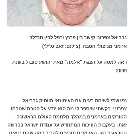
גבריאל צפרוני קישר בין פרנץ ורפל לבין סנדלר
ארמני מניצולי הטבח. (צילום: זאב גלילי)
ראה למטה על הצגת "אלמה" מאת יהושע סובול בשנת
2009
נפגשתי לשיחת רעים עם העיתונאי הוותיק גבריאל
צפרוני. בקשתי שיספר לי מה הוא יודע על הטבח שטבחו
הטורקים בארמנים במהלך מלחמת העולם הראשונה.
זאת, בעקבות הוויכוח המתחדש על עמדת ישראל בפרשה
הטראגית הזו. הארמנים תובעים להכיר במה שהם רואים