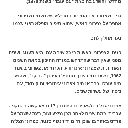
מחדש והופיע בהוצאת "עם עובד" בשנת 1979).
לפני שאספר את הסיפור המופלא ששמעתי מצפרוני
אספר על צפרוני האיש, שהוא סיפור מופלא בפני עצמו.
נער מחלק לחם
פניתי לצפרוני ראשית כי כל שיחה עמו היא תענוג. ושנית
מפני שאין דבר שהתרחש במזרח התיכון במאה השנים
האחרונות שצפרוני אינו יודע. הכרתי את צפרוני בשנת
1962, כשעבדתי כעורך מתחיל בעיתון "הבוקר", שהוא
היה עורכו. כבר אז היה צפרוני עיתונאי ותיק מאד, עם
ניסיון של עשרות שנים.
צפרוני גדל בתל-אביב ובהיותו בן 13 נפצע קשה בהתקפה
ערבית. כמה שנים לאחר מכן נפצע שוב, בעת ששמר על
פרדס באזור בו שוכן היום דיזינגוף סנטר. צפרוני הצליח