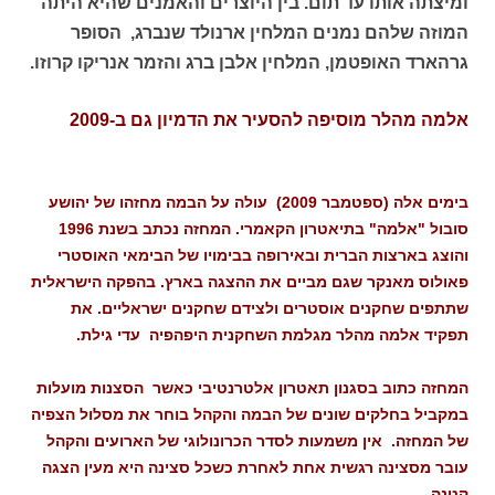
ומיצתה אותו עד תום. בין היוצרים והאמנים שהיא היתה
המוזה שלהם נמנים המלחין ארנולד שנברג, הסופר
גרהארד האופטמן, המלחין אלבן ברג והזמר אנריקו קרוזו.
אלמה מהלר מוסיפה להסעיר את הדמיון גם ב-2009
בימים אלה (ספטמבר 2009) עולה על הבמה מחזהו של יהושע
סובול "אלמה" בתיאטרון הקאמרי. המחזה נכתב בשנת 1996
והוצג בארצות הברית ובאירופה בבימויו של הבימאי האוסטרי
פאולוס מאנקר שגם מביים את ההצגה בארץ. בהפקה הישראלית
שתתפים שחקנים אוסטרים ולצידם שחקנים ישראליים. את
תפקיד אלמה מהלר מגלמת השחקנית היפהפיה עדי גילת.
המחזה כתוב בסגנון תאטרון אלטרנטיבי כאשר הסצנות מועלות
במקביל בחלקים שונים של הבמה והקהל בוחר את מסלול הצפיה
של המחזה. אין משמעות לסדר הכרונולוגי של הארועים והקהל
עובר מסצינה רגשית אחת לאחרת כשכל סצינה היא מעין הצגה
קטנה.