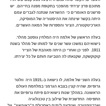
מתוכם פרץ יצירתי מהפכני בתקופת מפנה בחייהם. יש
פרשנים
האומרים כי ההשראה שנתנה לגברים עמם
היתה בקשר שינתה את ההיסטוריה של המוסיקה,
הארכיטקטורה, הציור והספרות של המאה העשרים.
בעלה הראשון של אלמה היה המלחין גוסטב מהלר.
נישואיהם נמשכו עשר שנים עד למותו של מהלר בשנת
1911. לפני כן ואחרי כן היתה מאהבת של הצייר
קוקוקשקה, שקנאתו לה הטביעה חותם על כל יצירתו.
בעלה השני של אלמה, לו נישאה ב-,1915 היה וולטר
גרופיוס, שהיה קצין בצבא הגרמני במלחמת העולם
הראשונה. במהלך שנות נישואיהם פיתח גרופיוס את
התפיסה החדשנית של שילוב בין טכנולוגיה
וארכיטקטורה, שנודעה לימים כאסכולת ה"באוהאוז". על