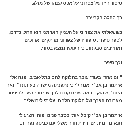
סיפור חייו של צפרוני על אפס קצהו של מזלג.
כך החלה הקריירה
כששאלתי את צפרוני על העניין הארמני הוא החל, כדרכו,
לספר סיפור. סיפוריו של צפרוני מרתקים, ארוכים
ומחייבים סבלנות. כי העוקץ נמצא בסוף.
וכך סיפר:
"יום אחד, בעודי עובד בחלוקת לחם בתל-אביב, פנה אלי
איתמר בן אב"י ואמר לי כי נתפנתה מישרה בעיתונו "דואר
היום", שהוקם כמה שנים קודם לכן. שמחתי מאד להיפטר
מעבודת הפרך של חלוקת הלחם ועליתי לירושלים.
איתמר בן אב"י קיבל אותי בסבר פנים יפות והציע לי
תנאים דמיוניים. דירת חדר משלי עם כניסה נפרדת,