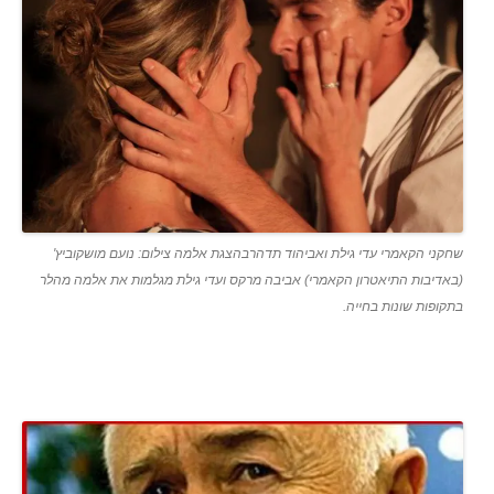
שחקני הקאמרי עדי גילת ואביהוד תדהרבהצגת אלמה צילום: נועם מושקוביץ'
(באדיבות התיאטרון הקאמרי) אביבה מרקס ועדי גילת מגלמות את אלמה מהלר
בתקופות שונות בחייה.