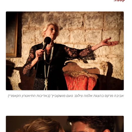
אביבה מרקס בהצגת אלמה צילום: נועם מושקוביץ' (באדיבות התיאטרון הקאמרי)