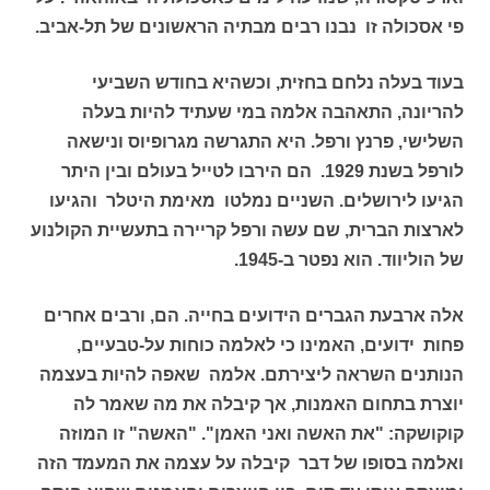
פי אסכולה זו נבנו רבים מבתיה הראשונים של תל-אביב.
בעוד בעלה נלחם בחזית, וכשהיא בחודש השביעי
להריונה, התאהבה אלמה במי שעתיד להיות בעלה
השלישי, פרנץ ורפל. היא התגרשה מגרופיוס ונישאה
לורפל בשנת 1929. הם הירבו לטייל בעולם ובין היתר
הגיעו לירושלים. השניים נמלטו מאימת היטלר והגיעו
לארצות הברית, שם עשה ורפל קריירה בתעשיית הקולנוע
של הוליווד. הוא נפטר ב-1945.
אלה ארבעת הגברים הידועים בחייה. הם, ורבים אחרים
פחות ידועים, האמינו כי לאלמה כוחות על-טבעיים,
הנותנים השראה ליצירתם. אלמה שאפה להיות בעצמה
יוצרת בתחום האמנות, אך קיבלה את מה שאמר לה
קוקושקה: "את האשה ואני האמן". "האשה" זו המוזה
ואלמה בסופו של דבר קיבלה על עצמה את המעמד הזה