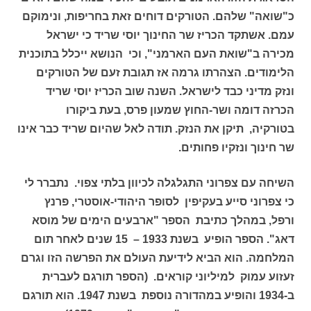
כ"שואה" שלהם. הטורקים דוחים זאת בחריפות, ונימוקם
עמם. אשתקד הכריז שר החינוך יוסי שריד כי ישראל
מכירה ב"שואת העם הארמני", וכי הנושא ייכלל בתוכנית
הלימודים. הצהרתו גרמה אז תגובת זעם של הטורקים
ונזק מדיני כבד לישראל. השנה שוב הכריז יוסי שריד
הכרזה דומה ושר-החוץ שמעון פרס, בעת ביקורו
בטורקיה, תיקן את הנזק. תודה לאל שהיום שריד כבר אינו
שר חינוך ונזקיו פחותים.
השיחה עם צפרוני התגלגלה לכיוון בלתי צפוי. נתברר לי
כי צפרוני סייע בעקיפין לסופר היהודי-אוסטרי, פרנץ
ורפל, במהלך כתיבת הספר "ארבעים הימים של מוסא
דאג". הספר הופיע בשנת 1933 – 15 שנים לאחר תום
המלחמה. הוא הביא לידיעת העולם את הפרשה הזו וגרם
זעזוע עמוק למיליוני קוראים. (הספר תורגם לעברית
ב-1934 והופיע במהדורה נוספת בשנת 1947. הוא תורגם