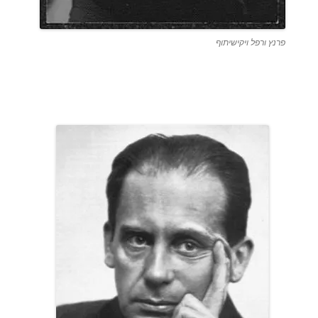
פרנץ ורפל ויקישיתוף