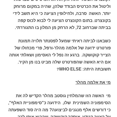
וליטול את הכרטיס הבודד שלהן, שהיה במקום מרוחק
יותר. האשה סרבה, ולחילופין הציעה כי היא תשב לידי
בקונצרט. בתום הקונצרט הציעה לי לבוא לכוס קפה
בביתה שברחוב 72, לא הרחק מן המלון בו התגוררתי.
כשבאנו לביתה ראיתי שמעל לפסנתר תלויה תמונת
פורטרט ידועה של אלמה מהלר-ורפל, פרי מכחולו של
הצייר קוקושקה. ברגע זה נפל לי האסימון ושאלתי אותה
אם היא האשה שהפורטרט שלה מביט בנו מן הקיר.
תשובתה היתה:
WHO ELSE
?
מי את אלמה מהלר
מי האשה הזו שהמלחין גוסטב מהלר הקדיש לה את
הסימפוניה השמינית שלו, הידועה כ"סימפוניית האלף",
כי דורשים אלף מנגנים לביצועה? מה היה סוד השפעתה
על הצייר הנודע אוסקר קוקושקה, שהביא אותו לכך