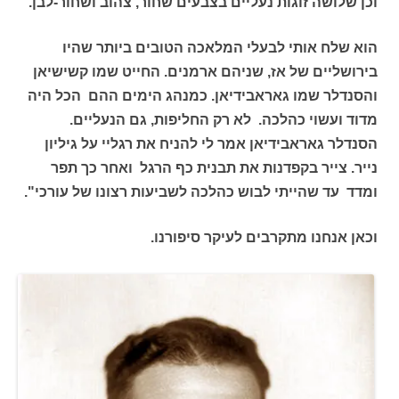
וכן שלושה זוגות נעליים בצבעים שחור, צהוב ושחור-לבן.
הוא שלח אותי לבעלי המלאכה הטובים ביותר שהיו
בירושליים של אז, שניהם ארמנים. החייט שמו קשישיאן
והסנדלר שמו גאראבידיאן. כמנהג הימים ההם הכל היה
מדוד ועשוי כהלכה. לא רק החליפות, גם הנעליים.
הסנדלר גאראבידיאן אמר לי להניח את רגליי על גיליון
נייר. צייר בקפדנות את תבנית כף הרגל ואחר כך תפר
ומדד עד שהייתי לבוש כהלכה לשביעות רצונו של עורכי".
וכאן אנחנו מתקרבים לעיקר סיפורנו.