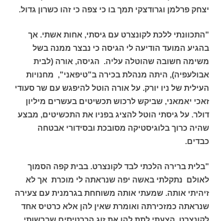
יצחק פרלמן וגרודצקי תמך בו כי צפה כי זהו כשרון גדול.
"התכוונתי ללכת לקונצרט עם גיסתי, אחות אשתי. אך
בהגיע המועד הודיעה לי הגיסה כי נבצר ממנה בשל
משימה חשובה שהוטלה עליה. הגיסה, אורה (לבית
אבולעפיה), היתה מנהלת בכירה ב"טיפאני", מחנויות
העילית של ניו יורק. על אורה הוטל להיפגש עם שר סעודי
זאכי יאמאני, שביקש לרכוש תכשיטים בעשרים מיליון
דולר. על גיסתי הוטל להציג בפניו את התכשיטים, מבצע
שהיה כרוך בלוגיסטיקה מסובכת ובסידורי אבטחה
כבדים.
"בלית ברירה הלכתי לבד לקונצרט. בבית קפה הסמוך
לאולם נתקלתי באשה יפה שנראתה לי מוכרת אך לא
זיהיתי אותה. שמעתי אותה משוחחת בגרמנית עם צעירה
שנראתה כמזכירתה ואומרת שאין להן אלא כרטיס אחד
לקונצרט. הצעתי לתת להן את זוג הכרטיסים שברשותי