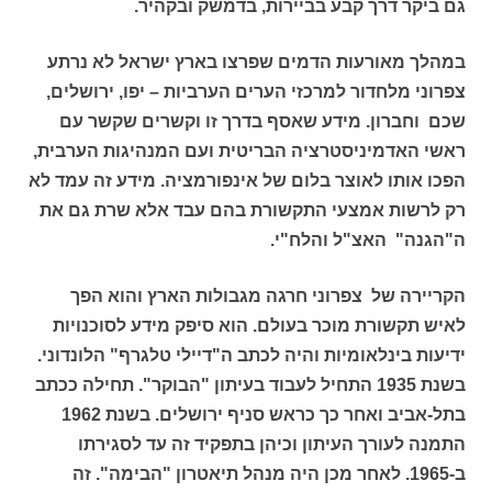
גם ביקר דרך קבע בביירות, בדמשק ובקהיר.
במהלך מאורעות הדמים שפרצו בארץ ישראל לא נרתע
צפרוני מלחדור למרכזי הערים הערביות – יפו, ירושלים,
שכם וחברון. מידע שאסף בדרך זו וקשרים שקשר עם
ראשי האדמיניסטרציה הבריטית ועם המנהיגות הערבית,
הפכו אותו לאוצר בלום של אינפורמציה. מידע זה עמד לא
רק לרשות אמצעי התקשורת בהם עבד אלא שרת גם את
ה"הגנה" האצ"ל והלח"י.
הקריירה של צפרוני חרגה מגבולות הארץ והוא הפך
לאיש תקשורת מוכר בעולם. הוא סיפק מידע לסוכנויות
ידיעות בינלאומיות והיה לכתב ה"דיילי טלגרף" הלונדוני.
בשנת 1935 התחיל לעבוד בעיתון "הבוקר". תחילה ככתב
בתל-אביב ואחר כך כראש סניף ירושלים. בשנת 1962
התמנה לעורך העיתון וכיהן בתפקיד זה עד לסגירתו
ב-1965. לאחר מכן היה מנהל תיאטרון "הבימה". זה