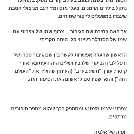
הספר נולד בשנת 1929, בעת ביקור בדמשק, במהלכו
נתקל בילדים ארמנים, בעלי מום ומזי רעב מניצולי הטבח,
שעבדו במפעלים לייצור שטיחים.
אך האם בחירת שם הגיבור – צרוף שמו של צפרוני עם
שמו של הסנדלר בשינוי קל -היתה מקרית?
הראשון שהעלה אפשרות לקשר בין שם גיבור ספרו של
ורפל לבין הביקור שלו בירושלים היה העיתונאי אורי
קיסרי, עורך "תשע בערב" (העיתון שהוליד את "העולם
הזה") והוא שפירסם לראשונה את הסיפור הזה.
צפרוני עצמו מצטנע ומסתפק בכך שהוא מספר סיפורים
מרתקים.
יופיה של אלמה