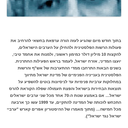
בתוך חודש מיום שהגיע לעזה הורה ערפאת בחשאי להרחיב את
פעולות הרשות הפלסטינית ולהחילן על הערבים הישראלים,
להקצות 10 מיליון דולר כמימון ראשוני, ולמנות את אחמד טיבי,
יועצו המדיני, אזרח ישראל, לעמוד בראש הפעילות החתרנית.
בשנים הבאות התרחבו ממדי ההתערבות של אש"ף והרשות
הפלסטינית בענייניה הפנימיים של מדינת ישראל מתיווך
במחלוקות ערביות פנימיות עד לניסיונות בוטים להשפיע על
תוצאות הבחירות בישראל והפצת תעמולה שפלה הקוראת להרס
ישראל… אם באמצע שנות ה-70 אחד מכל שני ערבים ישראלים
התכחש לזכותה של המדינה להתקיים, עד 1999 עשו כך ארבעה
מכל חמישה… (מתוך מאמרו של ההיסטוריון אפרים קארש "ערביי
ישראל נגד ישראל").