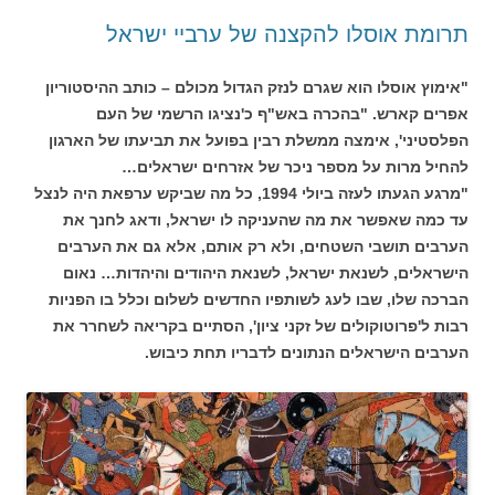
תרומת אוסלו להקצנה של ערביי ישראל
"אימוץ אוסלו הוא שגרם לנזק הגדול מכולם – כותב ההיסטוריון
אפרים קארש. "בהכרה באש"ף כ'נציגו הרשמי של העם
הפלסטיני', אימצה ממשלת רבין בפועל את תביעתו של הארגון
להחיל מרות על מספר ניכר של אזרחים ישראלים…
"מרגע הגעתו לעזה ביולי 1994, כל מה שביקש ערפאת היה לנצל
עד כמה שאפשר את מה שהעניקה לו ישראל, ודאג לחנך את
הערבים תושבי השטחים, ולא רק אותם, אלא גם את הערבים
הישראלים, לשנאת ישראל, לשנאת היהודים והיהדות… נאום
הברכה שלו, שבו לעג לשותפיו החדשים לשלום וכלל בו הפניות
רבות ל'פרוטוקולים של זקני ציון', הסתיים בקריאה לשחרר את
הערבים הישראלים הנתונים לדבריו תחת כיבוש.