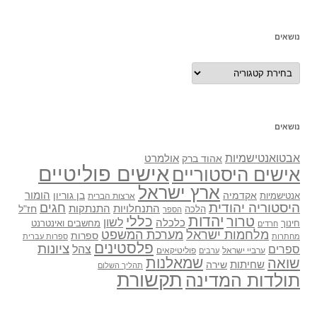
נושאים
נושאים
נושאים
אבטואנטישמיות
אולמרט
אהוד ברק
אישים פוליטיים
אישים היסטוריים
ארץ ישראל
אקדמיה
בן גוריון
הומור
אנטישמיות
ארצות הברית
היסטוריה יהודית
חגים
התנתקות
התנחלויות
חז"ל
הלכה
הספר
יהדות
כללי
טרור
לשון
כלכלה
מחשבים ואינטרנט
חינוך
חרדים
מלחמות ישראל
מערכת המשפט
ספרות
מחתרות
ספרות עברית
פלסטינים
ציונות
ספרים
צהל
ערביי ישראל
פוליטיקאים
ערבים
שואה
שמאלנות
שחיתות
שירה
תהליך השלום
תקשורת
תולדות המדינה