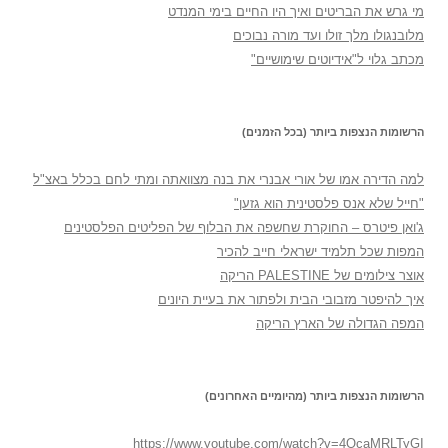
מי גרש את הבריטים ואיך היו החיים בימי המנדט
מלובנגולו מלך זולו ועד מורה נבוכים
מכתב גלוי ל"אידיוטים שימושיים"
הרשומות הנצפות ביותר (בכל הזמנים)
למה הדירה אמו של אורי אבנרי את בנה מצוואתה ומתי לחם בכלל באצ"ל
"חייל שלא אנס פלסטינית הוא גזען"
ג'ואן פיטרס – החוקרת שחשפה את הבלוף של הפליטים הפלסטינים
המפות שכל תלמיד ישראלי חייב להכיר
אוצר צילומים של PALESTINE הריקה
איך להיפטר מזבובי הבית ולפתור את בעיית היונים
המפה הגדולה של הארץ הריקה
הרשומות הנצפות ביותר (מהיומיים האחרונים)
https://www.youtube.com/watch?v=4OcaMRLTyGI