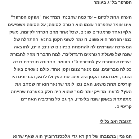
הפרפר בל"ג בעומר
הערה אחת לסיום – עד כמה שהבנתי תמיד את "אפקט הפרפר"
אינו אומר שהפרפר עצמו הוא הגורם לסופה; על הסופה משפיעים
אלף ואחד פרמטרים שונים, שכל אחד מהם הכרחי לקיומה. משק
כנפי הפרפר הוא פשוט דוגמה לשוני הקטן בתנאי ההתחלה של
המערכת שגורמים לה להתפתח בכיוונים שונים; היינו, לתוצאה
שונה של פעולת הגורמים ה"גדולים". למה הדבר דומה? לחבורת
נערים שסוחבת עץ למדורת ל"ג בעומר. החבורה מורכבת רובה
ככולה מבריונים, וגם מנער צנום וקטן אחד. כולם נושאים בעול
הכבד, ואם הנער הקטן היה עוזב את העץ ולו לרגע, הבריונים היו
קורסים תחת משאו. האם נכון לומר שהנער הוא זה שסחב את
העץ? לדעתי מדוייק יותר לומר שהוא היה חלק במערכת שהייתה
מתפתחת באופן שונה בלעדיו, אך גם כל מרכיביה האחרים
קריטיים.
תגובת זאב גלילי
המעניין בתגובתו של הקורא גדי אלכסנדרוביץ' הוא שאף שהוא