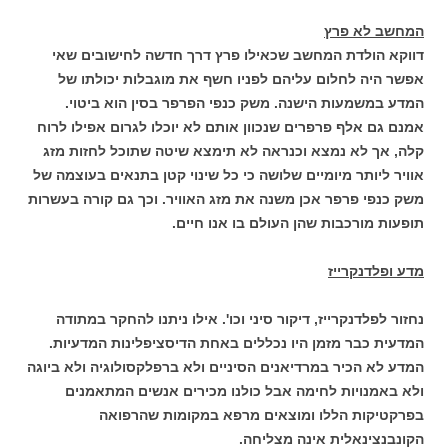
המחשב לא פרץ
דווקא הולדת המחשב שכאילו פרץ דרך חדשה לחישובים שאי
אפשר היה לחלום עליהם לפניו חשף את מוגבלות יכולתו של
המדע במשמעות הישנה. משק כנפי הפרפר בסין הוא ביטוי.
אמנם גם אלף פרפרים שנכוון אותם לא יוכלו לגרום אפילו לרוח
קלה, אך לא נמצא וכנראה לא תימצא שיטה שתוכל לחזות מזג
אוויר ליותר מיומיים שלושה כי כל שינוי קטן בתנאים בעוצמה של
משק כנפי פרפר אכן משנה את מזג האוויר. וכך גם קורה בעשרות
תופעות מורכבות שהן העולם בו אנו חיים.
מדע ופלדנקרייז
נחזור לפלדנקרייז, דיקור סיני וכו'. אילו ניתנו להחקר במתודה
המדעית כבר מזמן היו נכללים באחת הדיסציפלינות המדעיות.
המדע לא הכיר במרדיאנים הסיניים ולא ברפלקסולוגיה ולא ביוגה
ולא באמנויות לחימה אבל כולנו מכירים אנשים המתאמנים
בפרקטיקות הללו ומוצאים מרפא במקומות שהרפואה
הקונבנצינאלית אינה מצליחה.