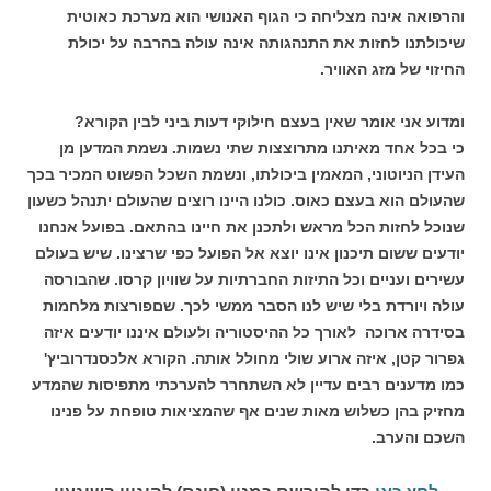
והרפואה אינה מצליחה כי הגוף האנושי הוא מערכת כאוטית
שיכולתנו לחזות את התנהגותה אינה עולה בהרבה על יכולת
החיזוי של מזג האוויר.
ומדוע אני אומר שאין בעצם חילוקי דעות ביני לבין הקורא?
כי בכל אחד מאיתנו מתרוצצות שתי נשמות. נשמת המדען מן
העידן הניוטוני, המאמין ביכולתו, ונשמת השכל הפשוט המכיר בכך
שהעולם הוא בעצם כאוס. כולנו היינו רוצים שהעולם יתנהל כשעון
שנוכל לחזות הכל מראש ולתכנן את חיינו בהתאם. בפועל אנחנו
יודעים ששום תיכנון אינו יוצא אל הפועל כפי שרצינו. שיש בעולם
עשירים ועניים וכל התיזות החברתיות על שוויון קרסו. שהבורסה
עולה ויורדת בלי שיש לנו הסבר ממשי לכך. שםפורצות מלחמות
בסידרה ארוכה לאורך כל ההיסטוריה ולעולם איננו יודעים איזה
גפרור קטן, איזה ארוע שולי מחולל אותה. הקורא אלכסנדרוביץ'
כמו מדענים רבים עדיין לא השתחרר להערכתי מתפיסות שהמדע
מחזיק בהן כשלוש מאות שנים אף שהמציאות טופחת על פנינו
השכם והערב.