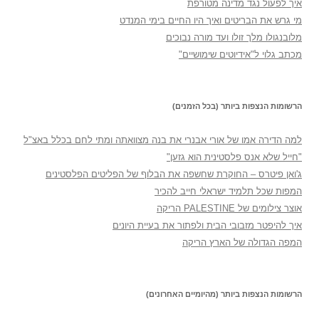
איך לפעול נגד מדינה מטורפת
מי גרש את הבריטים ואיך היו החיים בימי המנדט
מלובנגולו מלך זולו ועד מורה נבוכים
מכתב גלוי ל"אידיוטים שימושיים"
הרשומות הנצפות ביותר (בכל הזמנים)
למה הדירה אמו של אורי אבנרי את בנה מצוואתה ומתי לחם בכלל באצ"ל
"חייל שלא אנס פלסטינית הוא גזען"
ג'ואן פיטרס – החוקרת שחשפה את הבלוף של הפליטים הפלסטינים
המפות שכל תלמיד ישראלי חייב להכיר
אוצר צילומים של PALESTINE הריקה
איך להיפטר מזבובי הבית ולפתור את בעיית היונים
המפה הגדולה של הארץ הריקה
הרשומות הנצפות ביותר (מהיומיים האחרונים)