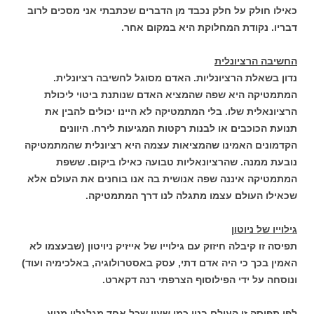
כאילו חולק על חלק נכבד מן הדברים שכתבתי אני מסכים לרוב
דבריו. נקודת המחלוקת היא במקום אחר.
החשיבה הרציונלית
נדון בשאלת הרציונליות. האדם מסוגל לחשיבה רציונלית.
המתמטיקה היא שפה שהמציא האדם שנותנת ביטוי ליכולת
הרציונאלית שלו. בלי המתמטיקה לא היינו יכולים להבין את
תנועת הכוכבים או לבנות רקטות המגיעות לירח. היוונים
הקדמונים האמינו שהמציאות עצמה היא רציונלית שהמתמטיקה
נובעת ממנה. שהרציונאליות טבועה כאילו ביקום. ששפת
המתמטיקה איננה שפה אנושית בה אנו בוחנים את העולם אלא
שכאילו העולם עצמו מתגלה לנו דרך המתמטיקה.
גילוייו של ניוטון
תפיסה זו קיבלה חיזוק עם גילוייו של אייזיק ניויטון (שבעצמו לא
האמין בכך כי היה אדם דתי, עסק באסטרולוגיה, באלכימיה ועוד)
ונוסחה על ידי הפילוסוף הצרפתי רנה דקארט.
לפי תפיסה זו העולם בנוי כמו שעון שכל אחד מגלגליו מניע