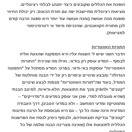
הופכת את הכללים שקובעים כיצד יתנהג לבלתי רציונליים.
מציאות רציונלית מתיישבת יפה עם תורת הכאוס; רק יכולת החיזוי
סופגת מכה אנושה (ומכה אנושה עוד יותר היא ספגה הרבה קודם
לכן מתורת הקוואנטים, שהכניסה מימד אי דטרמיניסטי
למציאות).
התורות האזוטריות
הדבר השני שיש לי השגות עליו היא המסקנה שהגעת אליה
לבסוף – המדע עוסק רק בודאי, ואילו מה שכינית "התורות
האזוטריות" עוסקות באי-ודאי. בפרט: המדע מסתכל על "התמונה
הגדולה" ומבצע שינויים וניסויים רק על ידי הבנה מוחלטת של
המודל, בעוד שה"תורות האזוטריות" מנסות לבצע שינויים
"קטנים" ולהפיק מכך את התוצאות, הלא-ודאיות. למיטב הבנתי
(שהיא מוגבלת למדי, שכן אני עוסק במדעים ה"מדוייקים" –
מתמטיקה ומדעי המחשב – ולא במדעי הטבע), דרך העבודה
המדעית אינה שונה כל כך – גם היא מבוססת על הרבה נסיונות
"קטנים" ובדיקת תוצאותיהם, ולבסוף ניסיון לנסח את הפרשנות
הכללית לתוצאות אלו (שאינה מצריכה הבנה שלמה של כל
התהליך).