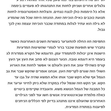
גלגלים אחרים ושניתן לחזות את התנהגותו לא פעמיים ביממה
אלא כל היממות כולן לנצח נצחים. והצלחת האסטרונומיה לחזות
תנועת כוכבים כאילו הוכיחה זאת. ההנחה היתה שכל מה שהמדע
לא גילה הוא עתיד לגלות במתודה שכבר הוכיחה עצמה ואין לכך
גבול.
התפיסה הזו החלה להתערער בעשרות השנים האחרונות כאשר
נתברר שיש תופעות שכבר ברור לגמרי שהשיטות המדעיות
הישנות אינן יכולות להתמודד עמן. הדוגמא של הקורא ממדורת לג
בעומר היא דוגמא טובה. הנער הצנום לא סחב את העץ אך העץ
קורס כשהילד עוזב את העץ ולעולם אי אפשר לחזות את הארוע
השולי הזה שגרם לקריסת העץ. אנחנו אומרים שהקש שבר את גב
הגמל אף שלא הקש שבר אותו אלא המשא שהיה על גבו עד
הקש. אך הקש הזה שנפל עליו במקרה שלא ניתן לחיזוי ערער את
כל המבנה של הגמל הנושא משא. והעובדה שקיימים ביטויים
כאלה מלמדת שבאינטואיציה אנשים חשו עוד לפני הגילויים
האחרונים שהעולם איננו מתנהג בדיוק לפי הכללים הניתנים
לפיענוח במתודה המדעית.