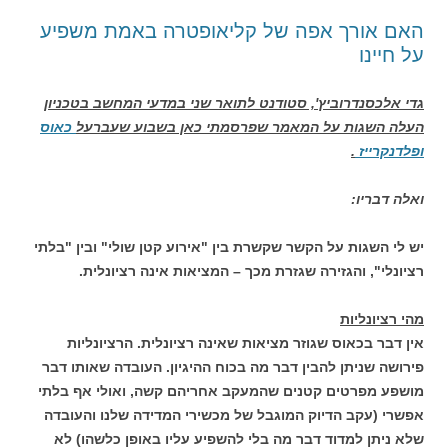
האם אורך אפה של קליאופטרה באמת משפיע
על חיינו
גדי אלכסנדרוביץ', סטודנט לתואר שני במדעי המחשב בטכניון
העלה השגות על המאמר שפרסמתי כאן בשבוע שעברעל
כאוס
ופלדנקרייז
.
ואלה דבריו:
יש לי השגות על הקשר שקשרת בין "אירוע קטן שולי" ובין "בלתי
רציונלי", והגזירה שגזרת מכך – המציאות אינה רציונלית.
מהי רציונליות
אין דבר בכאוס שגוזר מציאות שאינה רציונלית. הרציונליות
פירושה שניתן להבין דבר מה בכוח ההיגיון. העובדה שאותו דבר
מושפע מפרטים קטנים שהמעקב אחריהם קשה, ואולי אף בלתי
אפשרי (עקב הדיוק המוגבל של מכשירי המדידה שלנו והעובדה
שלא ניתן למדוד דבר מה בלי להשפיע עליו באופן כלשהו) לא