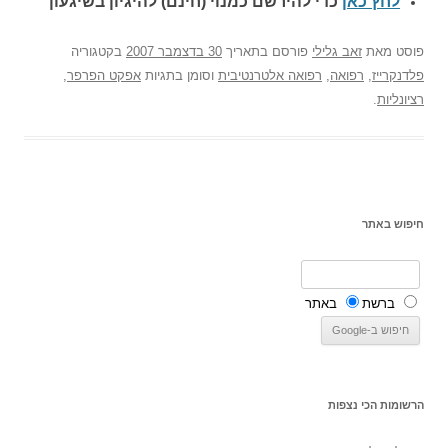
לחץ כאן
כדי להירשם כ
מנוי (חינם) להיגיון בשיגעון
פוסט
מאת
זאב גלילי
פורסם בתאריך
30 בדצמבר 2007
בקטגוריה
פלדנקרייז
,
רפואה
,
רפואה אלטרנטיבית
וסומן בתגיות
אפקט הפרפר
,
רציונליות
.
חיפוש באתר
ברשת
באתר
הרשומות הכי נצפות