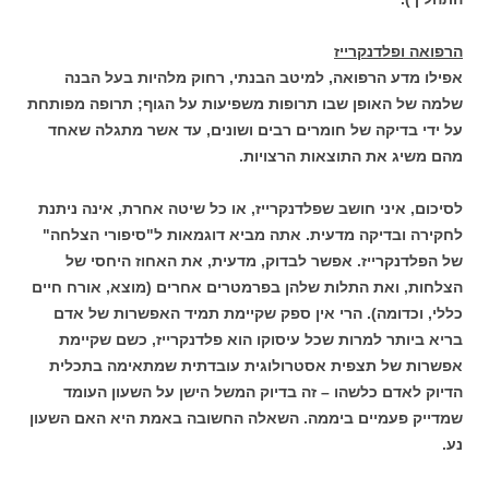
הרפואה ופלדנקרייז
אפילו מדע הרפואה, למיטב הבנתי, רחוק מלהיות בעל הבנה
שלמה של האופן שבו תרופות משפיעות על הגוף; תרופה מפותחת
על ידי בדיקה של חומרים רבים ושונים, עד אשר מתגלה שאחד
מהם משיג את התוצאות הרצויות.
לסיכום, איני חושב שפלדנקרייז, או כל שיטה אחרת, אינה ניתנת
לחקירה ובדיקה מדעית. אתה מביא דוגמאות ל"סיפורי הצלחה"
של הפלדנקרייז. אפשר לבדוק, מדעית, את האחוז היחסי של
הצלחות, ואת התלות שלהן בפרמטרים אחרים (מוצא, אורח חיים
כללי, וכדומה). הרי אין ספק שקיימת תמיד האפשרות של אדם
בריא ביותר למרות שכל עיסוקו הוא פלדנקרייז, כשם שקיימת
אפשרות של תצפית אסטרולוגית עובדתית שמתאימה בתכלית
הדיוק לאדם כלשהו – זה בדיוק המשל הישן על השעון העומד
שמדייק פעמיים ביממה. השאלה החשובה באמת היא האם השעון
נע.