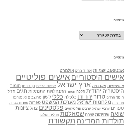
נושאים
נושאים
נושאים
אבטואנטישמיות
אולמרט
אהוד ברק
אישים פוליטיים
אישים היסטוריים
ארץ ישראל
אקדמיה
בן גוריון
הומור
אנטישמיות
ארצות הברית
היסטוריה יהודית
חגים
התנתקות
התנחלויות
חז"ל
הלכה
הספר
יהדות
כללי
טרור
לשון
כלכלה
מחשבים ואינטרנט
חינוך
חרדים
מלחמות ישראל
מערכת המשפט
ספרות
מחתרות
ספרות עברית
פלסטינים
ציונות
ספרים
צהל
ערביי ישראל
פוליטיקאים
ערבים
שואה
שמאלנות
שחיתות
שירה
תהליך השלום
תקשורת
תולדות המדינה