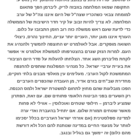
התקופה שמאז המלחמה בוזבזה לריק. ליברמן הפך פתאום
למומחה צבאי כשהכריז שצה"ל של היום
איננו צה"ל של ערב
המלחמה. לא צריך להיות זבוב על קיר חדר הישיבות של הממשלה
כדי לדעת שעם ראש ממשלה כזה רוב הזמן התבזבז על כלום.
העורף איננו מוגן יותר, העניים יותר עניים, החינוך נהרס, ניצולי
השואה מופקרים. אבל לאולמרט יש החוצפה להמשיך ולהנהיג את
העם.
למרות הנזק שגרם בהצטרפותו לממשלת אולמרט אי אפשר
לקחת מליברמן השג אחד.
הצלחתו להעלות על סדר היום הציבורי
את בעיית ערביי ישראל. כל מנהיגי המפלגות שותפים להחנפה
המתמשכת לקול הערבי. מעלימים עין מאלפי מבנים בלתי חוקיים,
מחדירת שב"חים
בזרם אדיר, מן העובדה שהכפרים הערביים
הפכו מובלעות שהם מחוץ לתחום למשטרת ישראל ולמס הכנסה.
רק
השערים בפני הביטוח הלאומי פתוחים שם.
עם זאת, הפתרון
שמציע ליברמן – חילופי שטחים ואוכלוסין – אווילי לא פחות
מאשר שטחים תמורת שלום.
אם יתחיל בהעברת ואדי ערה
למדינה ספלסטינית (אם אזרחי ישראל הערביים בכלל יסכימו
לוותר על מנעמי החיים במדינה שנותנת להם הכל ולא דורשת
מהם כלום)
זה יימשך גם בגליל
ובנגב.