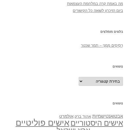
מה באמת קרה במלחמת העצמאות
ביום הזיכרון לשואה כל הקישורים
בלוגים מומלצים
רְסִיסִים מִמֶנִי – תמר שכטר
נושאים
נושאים
נושאים
אבטואנטישמיות
אולמרט
אהוד ברק
אישים פוליטיים
אישים היסטוריים