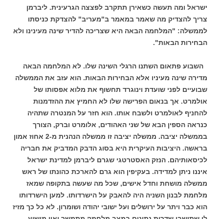
ישראל ומה תעשה כשאירן תתקרב לפצצה הגרעינית.
ליברמן
צריך להצדיק מה שאמר במאמר ב"מעריב" להצדקת כניסתו
לממשלה: "המלחמה הבאה היא שצריכה להדיר שינה מעינינו ולא
הבחירות הבאות".
השבוע פתאום השתנו הרגלי השינה שלו. לא המלחמה הבאה
מדירה שינה מעיניו אלא הבחירות הבאות. הוא עזב את הממשלה
שבועיים לפני שועדת וינוגרד תחשוף את מלוא
אפסותו של
אולמרט. אך בנאום הפרישה שלו לא החמיץ את ההזדמנות
להחניף לאולמרט ולשבח אותו. הוא חזר על המנטרה שתהיה
כנראה הספין הבא של שני האהודים, אלומרט וברק, הצורך
בממשלה יציבה.
ממשלה יציבה זו ממשלה הנהנית מ-2 אחוז אמון
בראשה. היציבות העיקרית היא בסוג הדבק המדביק את חבריה
לכיסאותיהם.
הנזק האסטרטגי שגרם ליברמן למדינת ישראל
איננו ניתן למדידה. בעקיפין הוא גרם להארכת כהונתו של ראש
ממשלה מושחת וחדל אישים, שכל מה שעשה בתקופה שמאז
מלחמת לבנון השניה היה להאבק על הישרדותו. למען הישרדותו
הוא כבר ויתר על ירושלים ועל ישובי יהודה ושומרון. לא כל כך מזיז
לו שתושבי שדרות נתונים במצב מלחמה מתמשך ואין מושיע.