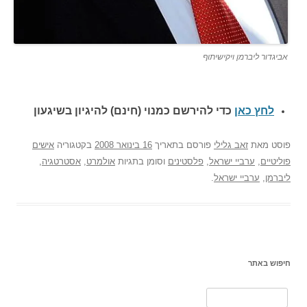
אביגדור ליברמן ויקישיתוף
לחץ כאן
כדי להירשם כ
מנוי (חינם) להיגיון בשיגעון
פוסט
מאת
זאב גלילי
פורסם בתאריך
16 בינואר 2008
בקטגוריה
אישים
פוליטיים
,
ערביי ישראל
,
פלסטינים
וסומן בתגיות
אולמרט
,
אסטרטגיה
,
ליברמן
,
ערביי ישראל
.
חיפוש באתר