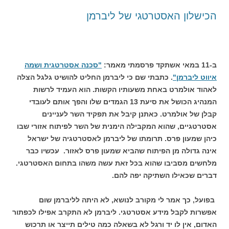
הכישלון האסטרטגי של ליברמן
ב-11 במאי אשתקד פרסמתי מאמר:
"סכנה אסטרטגית ושמה
איווט ליברמן"
. כתבתי שם כי ליברמן החליט להושיט גלגל הצלה
לאהוד אולמרט באחת משעותיו הקשות. הוא העמיד לרשות
המנהיג הכושל את סיעת 13 הגמדים שלו והפך אותם לעובדי
קבלן של אולמרט.
כאתנן קיבל את תפקיד השר לעניינים
אסטרטגיים, שהוא המקבילה הימנית של השר לפיתוח אזורי שבו
כיהן שמעון פרס. תרומתו של ליברמן לאסטרטגיה של ישראל
אינה גדולה מן הפיתוח שהביא שמעון פרס לאזור.
עכשיו כבר
מלחשים מסביבו שהוא בכל זאת עשה משהו בתחום האסטרטגי.
דברים שכאילו השתיקה יפה להם.
בפועל, כך אמר לי מקורב לנושא, לא היתה לליברמן שום
אפשרות לקבל מידע
אסטרטגי. ליברמן לא התקרב אפילו לכפתור
האדום, אין לו יד ורגל לא בשאלה כמה טילים תייצר או תרכוש