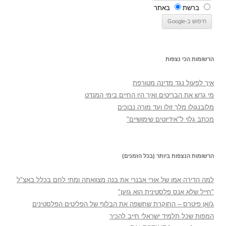
ברשת
באתר
הרשומות הכי נצפות
איך לפעול נגד מדינה מטורפת
מי גרש את הבריטים ואיך היו החיים בימי המנדט
מלובנגולו מלך זולו ועד מורה נבוכים
מכתב גלוי ל"אידיוטים שימושיים"
הרשומות הנצפות ביותר (בכל הזמנים)
למה הדירה אמו של אורי אבנרי את בנה מצוואתה ומתי לחם בכלל באצ"ל
"חייל שלא אנס פלסטינית הוא גזען"
ג'ואן פיטרס – החוקרת שחשפה את הבלוף של הפליטים הפלסטינים
המפות שכל תלמיד ישראלי חייב להכיר