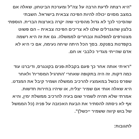
"היא רצתה לדעת הרבה על צה"ל ומערכת הביטחון. שאלה אם
במצב מסוים יכולה להיות הפיכה צבאית בישראל. השבתי
שהסיכוי לכך לא גדול מהסיכוי שזה יקרה בארצות הברית. הוספתי
בלצון שהגנרלים שלנו לא צריכים הפיכה צבאית – הם פשוט
מצטרפים למפלגות ונבחרים לממשלה. גם את זה היא רשמה
בקפדנות בפנקס. בסך הכל היתה שיחה נעימה, אם כי היא לא
אדם שהייתי מגדיר כלבבי או חם.
"ראיתי אותה אחר כך פעם בקבלת-פנים בקונגרס, ודיברנו עוד
כמה דקות. זה היה בתקופה שאחרי 'התרגיל המסריח' ולאחר
שפרס נכשל במאמציו להרכיב ממשלה ושמיר קיבל את המנדט.
היא שאלה אותי אם שמיר יצליח, או שיהיו בחירות חדשות.
אמרתי שלא תהיה לשמיר שום בעיה להרכיב ממשלת ימין, והיא
אף לא ניסתה להסתיר את הבעת האכזבה על פניה (כל הממשל
של בוש קיווה ששמיר ייכשל)".
לתגובות: