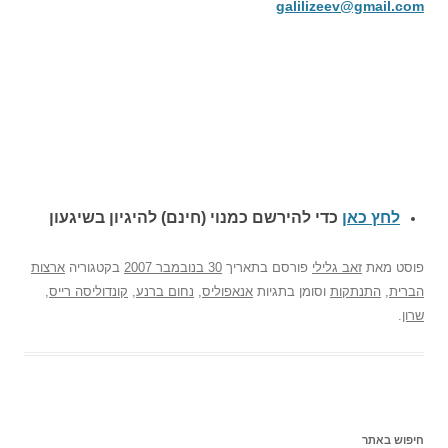
galilizeev@gmail.com
לחץ כאן
כדי להירשם כ
מנוי (חינם) להיגיון בשיגעון
פוסט
מאת
זאב גלילי
פורסם בתאריך
30 בנובמבר 2007
בקטגוריה
ארצות
הברית
,
התנתקות
וסומן בתגיות
אנאפוליס
,
נחום ברנע
,
קונדוליסה רייס
,
שרון
.
חיפוש באתר