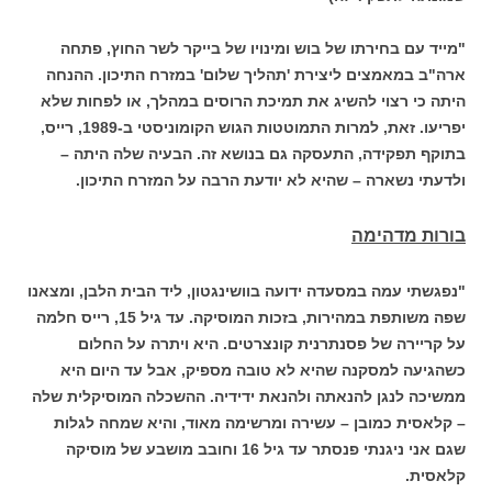
"מייד עם בחירתו של בוש ומינויו של בייקר לשר החוץ, פתחה
ארה"ב במאמצים ליצירת 'תהליך שלום' במזרח התיכון. ההנחה
היתה כי רצוי להשיג את תמיכת הרוסים במהלך, או לפחות שלא
יפריעו. זאת, למרות התמוטטות הגוש הקומוניסטי ב-1989, רייס,
בתוקף תפקידה, התעסקה גם בנושא זה. הבעיה שלה היתה –
ולדעתי נשארה – שהיא לא יודעת הרבה על המזרח התיכון.
בורות מדהימה
"נפגשתי עמה במסעדה ידועה בוושינגטון, ליד הבית הלבן, ומצאנו
שפה משותפת במהירות, בזכות המוסיקה. עד גיל 15, רייס חלמה
על קריירה של פסנתרנית קונצרטים. היא ויתרה על החלום
כשהגיעה למסקנה שהיא לא טובה מספיק, אבל עד היום היא
ממשיכה לנגן להנאתה ולהנאת ידידיה. ההשכלה המוסיקלית שלה
– קלאסית כמובן – עשירה ומרשימה מאוד, והיא שמחה לגלות
שגם אני ניגנתי פנסתר עד גיל 16 וחובב מושבע של מוסיקה
קלאסית.