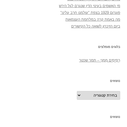
מי האשמים בעינוי הדין שנגרם לגל הירש
פוגרום 1929 בצפת "עולמנו חרב עלינו"
מה באמת קרה במלחמת העצמאות
ביום הזיכרון לשואה כל הקישורים
בלוגים מומלצים
רְסִיסִים מִמֶנִי – תמר שכטר
נושאים
נושאים
נושאים