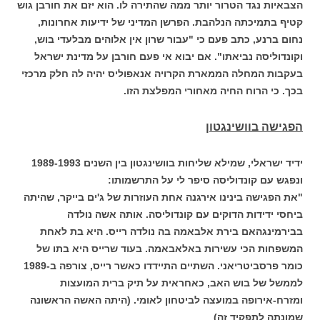
הצבאיות נגד הטרור יותר ממה שהתירה לו. הוא יזם את חורבן גוש
קטיף בתמיכתה הנלהבת. הפרשן המדיני של ידיעות אחרונות,
נחום ברנע, כתב פעם כי "עבור שרון אין אלוהים מבלעדי בוש,
וקונדוליסה נביאתו". אם יבוא אי פעם חורבן על מדינת ישראל
בעקבות המחלה הממארת הקרויה אנאפוליס יהיה לה חלק מרכזי
בכך. כי הרוח החיה מאחורי המפלצת הזו.
הפגישה בוושינגטון
ידיד ישראלי, שמילא שליחות בוושינגטון בין השנים 1989-1993
ונפגש עם קונדוליסה סיפר לי על התרשמותו:
"את הפגישה בינינו אירגנה אחת העוזרות של ג'ים בייקר, שהיתה
ביחסי ידידות הדוקים עם קונדוליסה. אותה אשה נולדה
בבירמינגהאם בירת אלבאמה בה נולדה רייס. היא בת לאחת
המשפחות הכי עשירות באלאבאמה. בעוד שרייס היא בתו של
כומר פרסביטריאני. השתיים התיידדו כאשר רייס, צורפה ב-1989
לממשל של בוש האב, כאחראית על תיק ברית המועצות
ומזרח-אירופה במועצה לביטחון לאומי. (היתה האשה הראשונה
שמונתה לתפקיד זה)