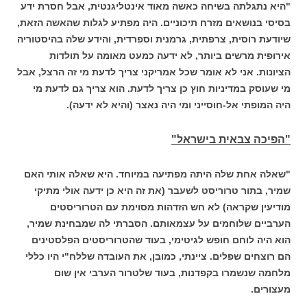
"היא נתגלתה בשיחה כאשה מאוד אינטליגנטית, אבל חסרת ידע
בסיסי בנושאים מזרח תיכוניים. היה מפתיע לגלות שהאשה הזאת,
שיודעת רוסית, צרפתית, גרמנית וספרדית, והידע שלה בהיסטוריה
אירופית מרשים ביותר, לא ידעה כמעט מאומה על תולדות
הציונות. אני לא אומר שכל אמריקני צריך לדעת מי זה הרצל, אבל
מי שעוסק במדיניות חוץ כן צריך לדעת. הוא צריך גם לדעת מי
היה המופתי אל-חוסייני ומי היה נאצר (והיא לא ידעה).
"הפיכה צבאית בישראל"
"שאלה אחת שלה היתה מפתיעה במיוחד. היא שאלה אותי האם
שמיר, בתור טרוריסט לשעבר (את זה היא כן ידעה אולי מתיקי
מודיעין שקראה) לא חש הזדהות מסוימת עם הטרוריסטים
הערביים שלוחמים על עצמאותם. הסברתי לה שמבחינת שמיר,
הוא היה לוחם חופש לגיטימי, בעוד שהטרוריסטים הפלסטינים
הם רוצחים שפלים. ציינתי, כמובן, את העובדה שללח"י היו כללי
מלחמה שנשמרו בקפדנות, בעוד שלטרור הערבי אין שום
מעצורים.