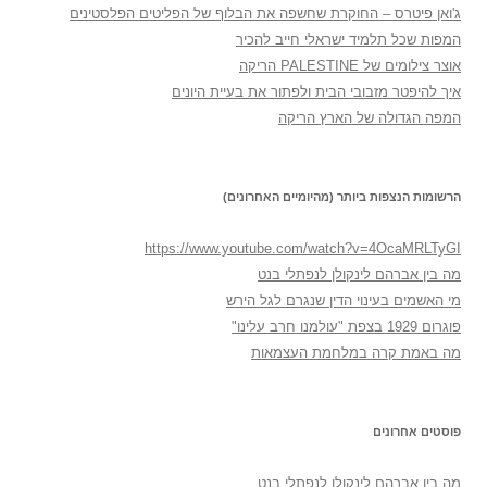
ג'ואן פיטרס – החוקרת שחשפה את הבלוף של הפליטים הפלסטינים
המפות שכל תלמיד ישראלי חייב להכיר
אוצר צילומים של PALESTINE הריקה
איך להיפטר מזבובי הבית ולפתור את בעיית היונים
המפה הגדולה של הארץ הריקה
הרשומות הנצפות ביותר (מהיומיים האחרונים)
https://www.youtube.com/watch?v=4OcaMRLTyGI
מה בין אברהם לינקולן לנפתלי בנט
מי האשמים בעינוי הדין שנגרם לגל הירש
פוגרום 1929 בצפת "עולמנו חרב עלינו"
מה באמת קרה במלחמת העצמאות
פוסטים אחרונים
מה בין אברהם לינקולן לנפתלי בנט