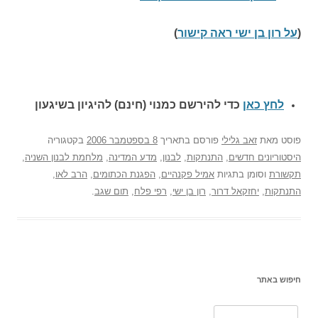
(
על רון בן ישי ראה קישור
)
לחץ כאן
כדי להירשם כ
מנוי (חינם) להיגיון בשיגעון
פוסט
מאת
זאב גלילי
פורסם בתאריך
8 בספטמבר 2006
בקטגוריה
היסטוריונים חדשים
,
התנתקות
,
לבנון
,
מדע המדינה
,
מלחמת לבנון השניה
,
תקשורת
וסומן בתגיות
אמיל פקנהיים
,
הפגנת הכתומים
,
הרב לאו
,
התנתקות
,
יחזקאל דרור
,
רון בן ישי
,
רפי פלח
,
תום שגב
.
חיפוש באתר