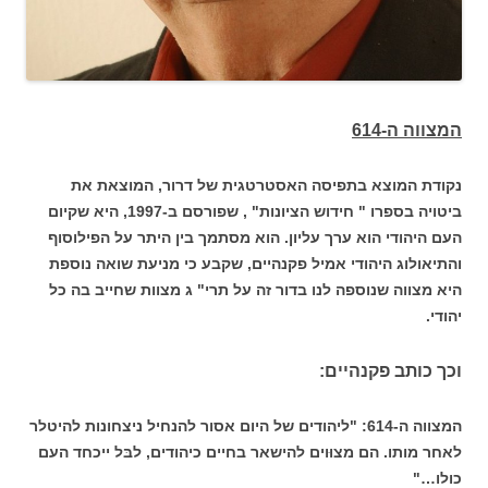
המצווה ה-614
נקודת המוצא בתפיסה האסטרטגית של דרור, המוצאת את
ביטויה בספרו " חידוש הציונות" , שפורסם ב-1997, היא שקיום
העם היהודי הוא ערך עליון. הוא מסתמך בין היתר על הפילוסוף
והתיאולוג היהודי אמיל פקנהיים, שקבע כי מניעת שואה נוספת
היא מצווה שנוספה לנו בדור זה על תרי" ג מצוות שחייב בה כל
יהודי.
וכך כותב פקנהיים:
המצווה ה-614: "ליהודים של היום אסור להנחיל ניצחונות להיטלר
לאחר מותו. הם מצוּוים להישאר בחיים כיהודים, לבּל ייכחד העם
כולו…"