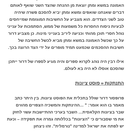
האמונה במשא ומתן יוצאת מן ההנחה שהצד השני שואף לאותם
דברים שאנחנו שואפים ומשא ומתן יביא להסכם פשרה שיהיה
טוב לשני הצדדים. הוא מצביע על החשיבות המוגזמת שמייחסים
לבעיות ניסוח החסרות כל משמעות של ממש, הסתמכות על ענייני
נוהל חסרי תוכן מהותי וכניעה ליריב בענייני מינוח. כן מצביע דרור
על כך שכשל האמונה במשא ומתן מביא לכשל החשיבה של
חשיבות ההסכמים שכמעט תמיד מופרים על ידי הצד הרוצה בכך.
אילו רבין היה נוהג לקרוא ספרים והיה מגיע לספרו של דרור ייתכן
שהסכם אוסלו לא היה בא לעולם.
התנתקות = פוסט ציונות
פרופסור דרור שולל בתכלית את הפוסט ציונות. בין היתר כתב
מאמר בו הוא אומר: " …ההינתקות והמשכיה הצפויים מהווים
שבר בציונות הקלאסית… השבר בערכי ההתיישבות עשוי לחזק
את מי שסבורים כי "הציונות" בכללותה גמרה את תפקידה – וכעת
יש לפתח את ישראל למדינה "נורמלית". זהו ניצחון