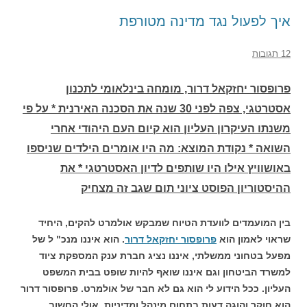
איך לפעול נגד מדינה מטורפת
12 תגובות
פרופסור יחזקאל דרור, מומחה בינלאומי לתכנון
אסטרטגי, צפה לפני 30 שנה את הסכנה האירנית * על פי
משנתו העיקרון העליון הוא קיום העם היהודי אחרי
השואה * נקודת המוצא: מה היו אומרים הילדים שניספו
באושוויץ אילו היו שותפים לדיון האסטרטגי * את
ההיסטוריון הפוסט ציוני תום שגב זה מצחיק
בין המועמדים לוועדת הטיוח שמבקש אולמרט להקים, היחיד
שראוי לאמון הוא
פרופסור יחזקאל דרור
. הוא איננו מנכ" ל של
מפעל בטחוני ממשלתי, איננו נציג חברת ענק המספקת ציוד
למשרד הביטחון וגם איננו שואף להיות שופט בבית המשפט
העליון. ככל הידוע לי הוא גם לא חבר של אולמרט. פרופסור דרור
הוא חוקר והוגה דעות בתחום מינהל ומדיניות, אולי החשוב