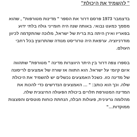
" להשמיד את היכולת"
בדצמבר 1973 פרסם דרור את הספר " מדינות מטורפות" , שהוא
מסמך כמעט נבואי. באותה שנה היה חומייני גולה בלתי ידוע
בפאריז ואירן היתה בת ברית של ישראל, מלוכה שהתקדמה לכיוון
מודרניזציה. ערפאת היה טרוריסט מנודה שהתרוצץ בכל רחבי
העולם.
בספרו צפה דרור בין היתר היווצרות מדינה " מטורפת" שתהווה
איום קיומי על ישראל. הוא התווה אז שורה של אמצעים לריסונה
של מדינה כזו. כשכל האמצעים נכשלים יש להשמיד את היכולת
שלה. וכך הוא כותב: " … האמצעים הנדרשים כדי להכות את
המדינה המטורפת תלויים ביכולת הפעולה החיצונית שלה.
מהלומה גרעינית, פעולות חבלה, הנחתת כוחות מוטסים והפצצות
ממוקדות…"