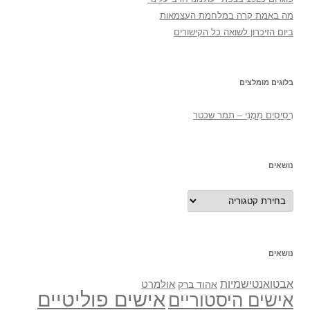
מה באמת קרה במלחמת העצמאות
ביום הזיכרון לשואה כל הקישורים
בלוגים מומלצים
רְסִיסִים מִמֶנִי – תמר שכטר
נושאים
נושאים
נושאים
אבטואנטישמיות
אולמרט
אהוד ברק
אישים פוליטיים
אישים היסטוריים