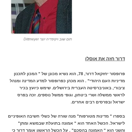
תום שגב ויקיפדיה יוצר Dittmeyer
דרור חזה את אוסלו
פרופסור יחזקאל דרור, 78, הוא נשיא מכונן של " המכון לתכנון
מדיניות העם היהודי" . הוא מכהן כפרופסור למדע המדינה ומנהל
ציבורי, באוניברסיטה העברית בירושלים. שימש כיועץ בכיר
לראשי ממשלה ושרי ביטחון, וגופי ממשל נוספים. זכה בפרס
ישראל ובפרסים רבים אחרים.
בספרו " מדינות מטורפות" מנה שורה של כשלי חשיבה האופיניים
לישראל. הכשל האחד הוא " אמונה בתועלת שבמשא ומתן"
והשני הוא " האמונה בהסכם" . על הכשל הראשון אומר דרור כי