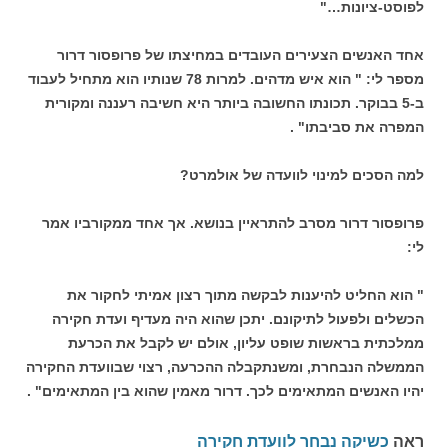
לפוסט-ציונות…"
אחד האנשים הצעירים העובדים במחיצתו של פרופסור דרור
מספר לי: " הוא איש מדהים. למרות 78 שנותיו הוא מתחיל לעבוד
ב-5 בבוקר. תכונתו החשובה ביותר היא חשיבה רעננה ומקורית
המפרה את סביבתו" .
למה הסכים למינוי לוועדה של אולמרט?
פרופסור דרור מסרב להתראיין בנושא. אך אחד ממקורביו אמר
לי:
" הוא החליט להיענות לבקשה מתוך רצון אמיתי לחקור את
הכשלים ולפעול לתיקונם. יתכן שהוא היה מעדיף ועדת חקירה
ממלכתית בראשות שופט עליון, אולם יש לקבל את הכרעת
הממשלה הנבחרת, ומשנתקבלה ההכרעה, רצוי שבוועדת החקירה
יהיו האנשים המתאימים לכך. דרור מאמין שהוא בין המתאימים" .
ראה
כשיקה נבחר לוועדת חקירה