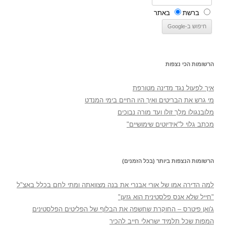
ברשת
באתר
הרשומות הכי נצפות
איך לפעול נגד מדינה מטורפת
מי גרש את הבריטים ואיך היו החיים בימי המנדט
מלובנגולו מלך זולו ועד מורה נבוכים
מכתב גלוי ל"אידיוטים שימושיים"
הרשומות הנצפות ביותר (בכל הזמנים)
למה הדירה אמו של אורי אבנרי את בנה מצוואתה ומתי לחם בכלל באצ"ל
"חייל שלא אנס פלסטינית הוא גזען"
ג'ואן פיטרס – החוקרת שחשפה את הבלוף של הפליטים הפלסטינים
המפות שכל תלמיד ישראלי חייב להכיר