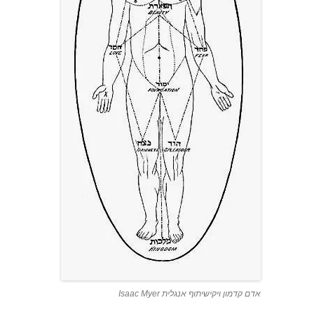
אדם קדמון ויקישיתוף אנגלית Isaac Myer