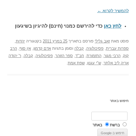
להמשיך לקרוא
←
לחץ כאן
כדי להירשם כ
מנוי (חינם) להיגיון בשיגעון
פוסט
מאת
זאב גלילי
פורסם בתאריך
25 במרץ 2011
בקטגוריה
יהדות
,
ספרות עברית
,
פסיכולוגיה
,
קבלה
וסומן בתגיות
אדם קדמון
,
אין סוף
,
הרב
קוק
,
הרבי מגור
,
התזמורת
,
חב"ד
,
ספר הזוהר
,
פסיכולוגיה
,
קבלה
,
ר' יהודה
אריה ליב אלתר
,
ש"י עגנון
,
שפת אמת
.
חיפוש באתר
ברשת
באתר