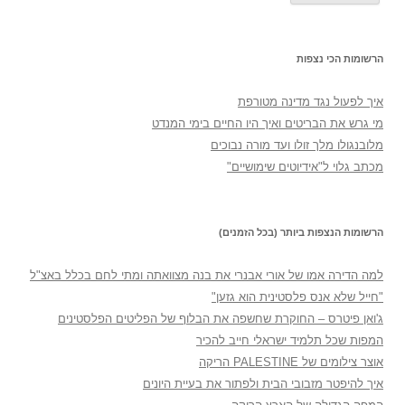
הרשומות הכי נצפות
איך לפעול נגד מדינה מטורפת
מי גרש את הבריטים ואיך היו החיים בימי המנדט
מלובנגולו מלך זולו ועד מורה נבוכים
מכתב גלוי ל"אידיוטים שימושיים"
הרשומות הנצפות ביותר (בכל הזמנים)
למה הדירה אמו של אורי אבנרי את בנה מצוואתה ומתי לחם בכלל באצ"ל
"חייל שלא אנס פלסטינית הוא גזען"
ג'ואן פיטרס – החוקרת שחשפה את הבלוף של הפליטים הפלסטינים
המפות שכל תלמיד ישראלי חייב להכיר
אוצר צילומים של PALESTINE הריקה
איך להיפטר מזבובי הבית ולפתור את בעיית היונים