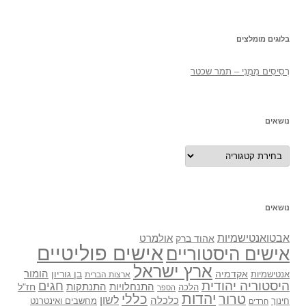
בלוגים מומלצים
רְסִיסִים מִמֶנִי – תמר שכטר
נושאים
נושאים
נושאים
אבטואנטישמיות
אולמרט
אהוד ברק
אישים פוליטיים
אישים היסטוריים
ארץ ישראל
אקדמיה
בן גוריון
הומור
אנטישמיות
ארצות הברית
היסטוריה יהודית
חגים
התנתקות
התנחלויות
חז"ל
הלכה
הספר
יהדות
כללי
טרור
לשון
כלכלה
מחשבים ואינטרנט
חינוך
חרדים