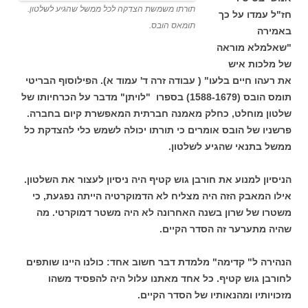
תורתו משמשת הצדקה לכל ממשל שהגיע לשלטון.
חז"ל עמדו על כך
תומאס הובס.
באמירה
"שאלמלא מוראה
של מלכות איש
את רעהו חיים בלעו" ( עבודה זרה ד' עמוד א). הפילוסוף הבריטי
תומס הובס (1588-1679) בספרו "לויתן" מדבר על הכרחיותו של
שלטון מוחלט, כחלק מאמנה חברתית המאפשרת קיום בחברה.
פרשניו של הובס אומרים כי תורתו יכולה לשמש כלי להצדקת כל
ממשל בתנאי שהגיע לשלטון.
הניסיון למנוע את חורבן גוש קטיף היה ניסיון לעצור את השלטון.
אילו המאבק הזה היה מצליח לא הדמוקרטיה הייתה נפגעת, כי
משטרו של שרון בשנה האחרונה לא היה משטר דמוקרטי. מה
שהיה מתערער זה הסדר הקיים.
הנהירה ל" קדימה" מלמדת דבר חשוב אחד: כולנו היינו שותפים
לחורבן גוש קטיף. כל אחד מאתנו עלול היה להפסיד משהו
מזכויותיו ומהנאותיו של הסדר הקיים.