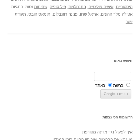
היסטוריים
,
אישים פוליטיים
,
התנחלויות
,
פילוסופיה
,
שחיתות
וסומן בתגיות
אטילה מלך ההונים
,
אריאל שרון
,
פנינה רוזנבלום
,
תומאס הובס
,
תעודת
יושר
.
חיפוש באתר
ברשת
באתר
הרשומות הכי נצפות
איך לפעול נגד מדינה מטורפת
מי גרש את הבריטים ואיך היו החיים בימי המנדט