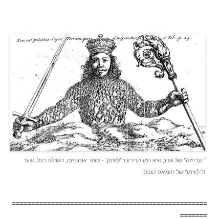
" קדימה" של שרון היא כמו הריבון ב"לוויתן" - סופר אורגניזם, השולט בכל. שער
ה"לוויתן" של תומאס הובס
==================================================
=======