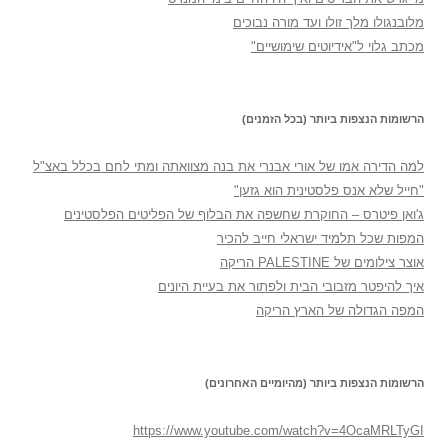
מלובנגולו מלך זולו ועד מורה נבוכים
מכתב גלוי ל"אידיוטים שימושיים"
הרשומות הנצפות ביותר (בכל הזמנים)
למה הדירה אמו של אורי אבנרי את בנה מצוואתה ומתי לחם בכלל באצ"ל
"חייל שלא אנס פלסטינית הוא גזען"
ג'ואן פיטרס – החוקרת שחשפה את הבלוף של הפליטים הפלסטינים
המפות שכל תלמיד ישראלי חייב להכיר
אוצר צילומים של PALESTINE הריקה
איך להיפטר מזבובי הבית ולפתור את בעיית היונים
המפה הגדולה של הארץ הריקה
הרשומות הנצפות ביותר (מהיומיים האחרונים)
https://www.youtube.com/watch?v=4OcaMRLTyGI