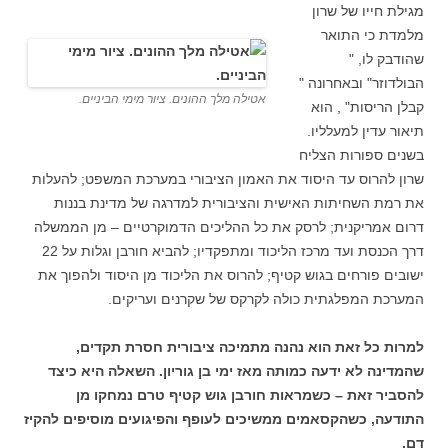
מגילת חייו של שרון
מלמדת כי התואר
שהודבק לו, "
הבולדוזר" ובאחרונה "
אטילה מלך ההונים. ציור מימי הביניים.
קבלן הריסות" , הוא
תיאור עדין למעלליו.
בשנים ספורות הצליח
שרון להרוס עד היסוד את האמון הציבורי במערכת המשפט; להעלות
את רמת השחיתות האישית והציבורית למדרגה של מדינת בננות
דרום אמריקנית; לרסק את כל ההליכים הדמוקרטיים – מן הממשלה
דרך הכנסת ועד מרכז הליכוד ומתפקדיו; להביא חורבן וגלות על 22
ישובים פורחים בגוש קטיף; להרוס את הליכוד מן היסוד ולהפוך את
המערכת המפלגתית כולה לקרקס של שקרנים ועריקים.
למרות כל זאת הוא נהנה מתמיכה ציבורית חסרת תקדים,
שהמדינה לא ידעה כמותה מאז ימי בן גוריון. השאלה היא כיצד
להסביר זאת – כשמראות חורבן גוש קטיף טרם נמחקו מן
התודעה, כשהקסאמים ממשיכים לעופף והפיגועים מוסיפים להקיז
דם.