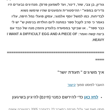
גוריון, בן צבי, שזר, דינור, ועד לשמעון פרס). מנהיגים נבערים היו
נדירים במפא" י ההיסטורית והמעטים שהיו שימשו נשוא
לבדיחות. כמו למשל יוסף אלמוגי, עסקן פועלי נמל חיפה, עליו
נאמר כי סרב לקבל ספר כמתנה ליום הולדתו בנימוק ש" יש לי
כבר ספר" . או שביקר במסעדה בלונדון והזמין מנה של כבד עם
ביצה קשה ואמר: I WANT A DIFFICULT EGG AND A PIECE OF
HEAVY.
============================================
====
איך משיגים " תעודת יושר"
הועבר לפוסט סמוך
קישור
לחץ כאן
כדי להירשם כ
מנוי (חינם) להיגיון בשיגעון
פוסט
מאת
זאב גלילי
פורסם בתאריך
23 בדצמבר 2005
בקטגוריה
אישים