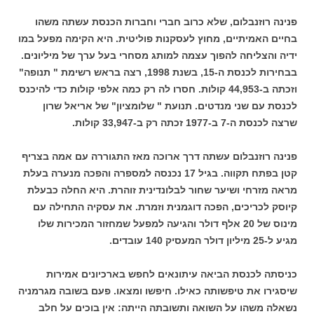
פנינה רוזנבלום, שלא כרוב חברי וחברות הכנסת עשתה משהו
בחיים האמיתיים, מחוץ לעסקנות פוליטית. היא הקימה מפעל במו
ידיה והצליחה להפוך עצמה למותג מסחרי בעל ערך של מיליונים.
בבחירות לכנסת ה-15, בשנת 1998, רצה בראש רשימת " תנופה"
וזכתה ב-44,953 קולות. חסרו לה רק כמה אלפי קולות כדי להיכנס
לכנסת עם שני מנדטים. תנועת " שלומציון" של אריאל שרון
שרצה לכנסת ה-7 ב-1977 זכתה רק ב-33,947 קולות.
פנינה רוזנבלום עשתה דרך ארוכה מאז התגוררה עם אמה בצריף
קטן בפתח תקווה. בגיל 17 נכנסה למספרה והפכה מנערה בעלת
מראה מזרחי ושיער שחור לבלונדינית זוהרת. היא החלה כבעלת
קיוסק לכריכים, הפכה דוגמנית וזמרת. את עסקיה התחילה עם
מינוס של 20 אלף דולר והגיעה למפעל שמחזור המכירות שלו
מגיע ל-25 מיליון דולר המעסיק 140 עובדים.
כניסתה לכנסת הביאה עיתונאים לחפש בארכיונים אמירות
שיסגירו את טיפשותה כאילו. חיפשו ומצאו. פעם בשובה מגרמניה
נשאלה משהו על השואה ותשובתה הייתה: אין בוכים על חלב