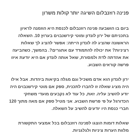
פנינה רוזנבלום השיגה יותר קולות משרון
ביום בו הושבעה פנינה רוזנבלום לכנסת היא הוזמנה לראיון
בתכניתם של ירון לונדון ומוטי קירשנבוים בערוץ 10. השאלה
הראשונה שהציג לה לונדון הייתה: אפשר להציג לך שאלות
רציניות? את יכולה להתמודד עם אתגרים?. בהמשך, כשהביעה
את אהדתה לדת ולמסורת, שאל אותה לונדון אם היא יודעת איזו
פרשה קוראים השבוע.
ירון לונדון הוא אדם משכיל וגם מגלה בקיאות ביהדות. אבל אילו
היה מציג שאלה זו לחברו לתכנית, ספק אם מוטי קירשנבוים היה
יודע להשיב עליה. זאת, כל עוד לא נקבעים מועדי משחקי
הכדורגל על פי פרשת השבוע. אני מטיל ספק אם מאה מתוך 120
חברי כנסת היו יודעים להשיב על השאלה.
שאלות דומות הוצגו לפנינה רוזנבלום בכל אמצעי התקשורת
מלוות הערות ציניות ולגלגניות.