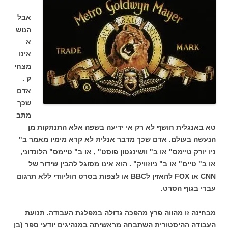
אבל
הנוש
א
אינו
מצחי
ק .
אדם
שכך
מתב
טא באנגלית חושף לא רק אי ידיעה בשפה אלא התנתקות מן
הנעשה בעולם. אדם שכך מדבר אנלית לא קרא מימיו מאמר ב"
ניו יורק טיימס" או ב" וושינגטון פוסט" , או ב" טיימס" הלונדוני,
או ב" טיים" או ב" ניוזוויק" . הוא אינו מסוגל להבין שידור של
CNN או FOX להאזין לBBC או לצפות בסרט הוליוודי ללא תרגום
עברי בגוף הסרט.
מבחינה זו מהווה פרץ מהפכה גדולה במפלגת העבודה. תנועת
העבודה ההיסטורית השתבחה מראשיתה במנהיגים יודעי ספר (בן