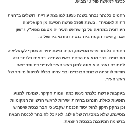
ככינוי למעשה פוליטי מביש.
רחמים כלנתר נבחר בשנת 1955 למועצת עיריית ירושלים ב"חזית
דתית לאומית" . בשנת 1956 פרשה הסיעה מן הקואליציה
העירונית במחאה על כך שראש העירייה מטעם מפא"י, גרשון
אגרון, אישר הקמת בית כנסת רפורמי בירושלים.
רחמים כלנתר פרש מסיעתו, הקים סיעת יחיד והצטרף לקואליציה
העירונית. בכך מנע את הדחת ראש העיריה. רחמים כלנתר זכה
לתמורה נאה: הוא מונה לסגן ראש העיר לענייני דת ותברואה.
תודות לו זכתה שכונת הבוכרים ובני עדתו בכלל לטיפול מיוחד של
ראש העיר.
בעקבות פרשת כלנתר נעשו כמה יוזמות חקיקה, שנועדו למנוע
תופעות כאלה. הונהגו בחירות ישירות לראשי הרשויות המקומיות
וכן נחקק תיקון לחוק יסוד הכנסת שקבע כי חבר כנסת שיפרוש
מסיעתו, שלא במסגרת של פילוג, לא יוכל להיבחר לכנסת הבאה
ברשימה המיוצגת בכנסת היוצאת.