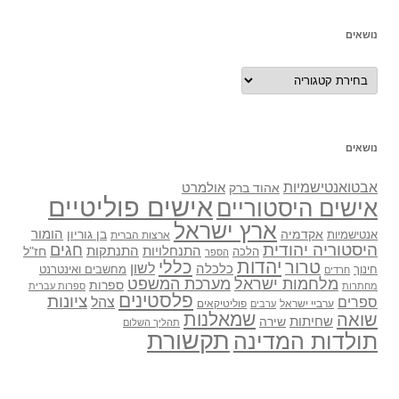
נושאים
נושאים
נושאים
אבטואנטישמיות
אולמרט
אהוד ברק
אישים פוליטיים
אישים היסטוריים
ארץ ישראל
אקדמיה
בן גוריון
הומור
אנטישמיות
ארצות הברית
היסטוריה יהודית
חגים
התנתקות
התנחלויות
חז"ל
הלכה
הספר
יהדות
כללי
טרור
לשון
כלכלה
מחשבים ואינטרנט
חינוך
חרדים
מלחמות ישראל
מערכת המשפט
ספרות
מחתרות
ספרות עברית
פלסטינים
ציונות
ספרים
צהל
ערביי ישראל
פוליטיקאים
ערבים
שואה
שמאלנות
שחיתות
שירה
תהליך השלום
תקשורת
תולדות המדינה