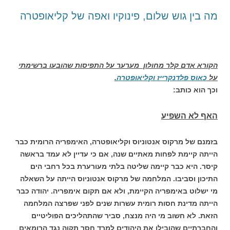
מה בין גוש שלום, פינוקיו ואפה של קליאופטרה
הקורא אדם קלר מחולון מערער על התפיסות שהובעו ברשימתי
על
כאוס פלדנקרייז וקליאופטרה
.
וכך הוא כותב:
האף לא השפיע
בזמנם של מרקוס אנטוניוס וקליאופטרה, האימפריה הרומית כבר
הייתה קיימת לפחות מאתיים שנה, אם כי עדיין לא עמד בראשה
קיסר. היא כבר קיימה שליטה בלתי מעורערת בכל רחבי הים
התיכון וסביבו. המלחמה של מרקוס אנטוניוס הייתה על השאלה
מי ישלוט באימפריה הקיימת, ולא אם תקום אימפריה. יהודה כבר
הייתה מדינת חסות רומית עשרות שנים לפני שפרצה המלחמה
הזאת. לא חשוב מי היה מנצח, סביר שהתהליכים הפוליטיים
והחברתיים שהובילו את היהודים למרד חסר תקוה נגד הרומאים