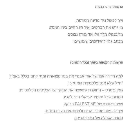
הרשומות הכי נצפות
איך לפעול נגד מדינה מטורפת
מי גרש את הבריטים ואיך היו החיים בימי המנדט
מלובנגולו מלך זולו ועד מורה נבוכים
מכתב גלוי ל"אידיוטים שימושיים"
הרשומות הנצפות ביותר (בכל הזמנים)
למה הדירה אמו של אורי אבנרי את בנה מצוואתה ומתי לחם בכלל באצ"ל
"חייל שלא אנס פלסטינית הוא גזען"
ג'ואן פיטרס – החוקרת שחשפה את הבלוף של הפליטים הפלסטינים
המפות שכל תלמיד ישראלי חייב להכיר
אוצר צילומים של PALESTINE הריקה
איך להיפטר מזבובי הבית ולפתור את בעיית היונים
המפה הגדולה של הארץ הריקה