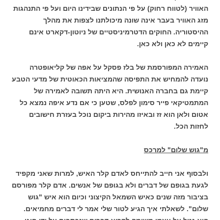
האוויר (לטווח רחוק) על פי הנתונים שבידינו היום ועל פי התנהגות
מזג האוויר בעבר אינה שונה מיכולתנו לצפות את מהלך
ההיסטוריה. החוקים הדטרמיניסטיים של ניוטון-דקארט אינם
קיימים לא כאן ולא כאן.
האמירה המפורסמת של בלז פסקל על אפה של קליאופטרה
נועדה להמחיש את התפיסה שהמציאות הכאוטית של מדעי הטבע
קיימת גם בחברה האנושית. היא היתה תשובה לאמירה של
המתמטיקאי פייר סימון לפלס, שטען כי אם נדע איפה נמצא כל
אטום ולאן הוא זז ובאיזו מהירות ביקום נוכל בעזרת חישובים
לחזות הכל.
מ"גוש שלום" למרכס
ולבסוף אני חייב להתייחס לאדם קלר האיש, למרות שאני מקפיד
לגעת בגופם של דברים ולא בגופם של אנשים. אדם קלר מפורסם
בציבור מזה שנים כאיש השמאל הקיצוני וכיום הוא איש "גוש
שלום". לשאלתי איך הגיע לטור שלי אמר לי דברים מחמיאים.