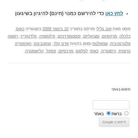
לחץ כאן
כדי להירשם כ
מנוי (חינם) להיגיון בשיגעון
פוסט
מאת
זאב גלילי
פורסם בתאריך
15 בינואר 2008
בקטגוריה
כאוס
,
כלכלה
,
מרקסיזם
,
סוציאליזם
,
פוסטמודרניזם
,
פילוסופיה
,
פלדנקרייז
,
רפואה
אלטרנטיבית
,
שמאלנות
וסומן בתגיות
אדם קלר
,
אוקטבינוס
,
האימפריה
הרומית
,
היסטוריה
,
כאוס
,
לפלאס
,
מרכסיזם
,
פסקל
,
קליאופטרה
.
חיפוש באתר
ברשת
באתר