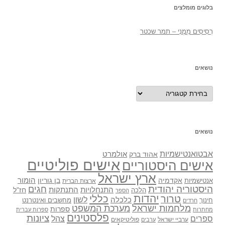
בלוגים מומלצים
רְסִיסִים מִמֶנִי – תמר שכטר
נושאים
נושאים
נושאים
אבטואנטישמיות
אולמרט
אהוד ברק
אישים פוליטיים
אישים היסטוריים
ארץ ישראל
אקדמיה
בן גוריון
הומור
אנטישמיות
ארצות הברית
היסטוריה יהודית
חגים
התנתקות
התנחלויות
חז"ל
הלכה
הספר
יהדות
כללי
טרור
לשון
כלכלה
מחשבים ואינטרנט
חינוך
חרדים
מלחמות ישראל
מערכת המשפט
ספרות
מחתרות
ספרות עברית
פלסטינים
ציונות
ספרים
צהל
ערביי ישראל
פוליטיקאים
ערבים