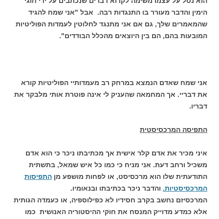
הוא נטל על עצמו משימה לקרוא דברים שנכתבים על ידי חוגי
הימין והדבר מעורר בו התנגדות רבה. אבל "אני שמח להגיד
שהמאמרים שלך, גם אם אני מתנגד לחלוטין לעמדות הפוליטיות
המובעות בהם, הם בין היוצאים מהכלל הבודדים".
אני שמח שאדם הנמצא במרחק רב מעמדותיי הפוליטיות קורא
את דבריי. אך המחמאה שהעניק לי אינה פוטרת אותי מלבקר את
דבריו.
התפיסה המרכסיסטית
איני מכיר את אדם קלר אישית אך מכתיבתו ניכר כי הוא אדם
משכיל ורחב דעת. אני מניח כי כמו כל איש שמאל, בתשתית
התודעתית שלו הוא מרכסיסט, או לפחות מושפע מן
התפיסות
המרכסיסטיות.
והדבר ניכר בכתיבתו ובנאומיו.
המרכסיזם נחשב בקרב חסידיו לא כפילוספיה, או כעמדה הגותית
אלא כמדע מדוייק המנסח את חוקי ההיסטוריה האנושית כמו