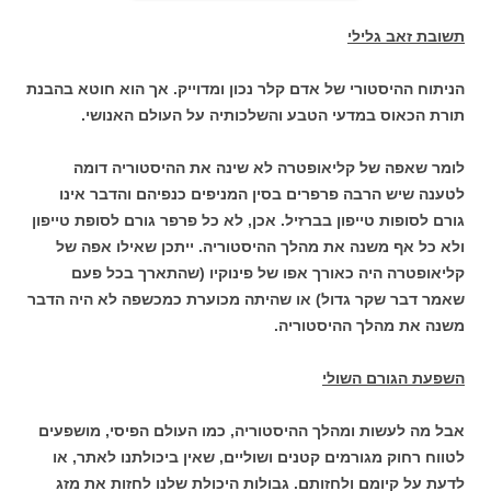
תשובת זאב גלילי
הניתוח ההיסטורי של אדם קלר נכון ומדוייק. אך הוא חוטא בהבנת
תורת הכאוס במדעי הטבע והשלכותיה על העולם האנושי.
לומר שאפה של קליאופטרה לא שינה את ההיסטוריה דומה
לטענה שיש הרבה פרפרים בסין המניפים כנפיהם והדבר אינו
גורם לסופות טייפון בברזיל. אכן, לא כל פרפר גורם לסופת טייפון
ולא כל אף משנה את מהלך ההיסטוריה. ייתכן שאילו אפה של
קליאופטרה היה כאורך אפו של פינוקיו (שהתארך בכל פעם
שאמר דבר שקר גדול) או שהיתה מכוערת כמכשפה לא היה הדבר
משנה את מהלך ההיסטוריה.
השפעת הגורם השולי
אבל מה לעשות ומהלך ההיסטוריה, כמו העולם הפיסי, מושפעים
לטווח רחוק מגורמים קטנים ושוליים, שאין ביכולתנו לאתר, או
לדעת על קיומם ולחזותם. גבולות היכולת שלנו לחזות את מזג