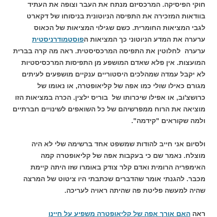
חוקי הפיסיקה. המרכסיזם מנתח את העבר וצופה את העתיד
בוודאות המזכירה את התפיסה הניוטונית בניסוחו של דקארט
לגבי המציאות החומרית. כשם שגילוי המציאות של הכאוס
ערערה את המדע הניוטוני כך המציאות ה
פוסטמודרניסטית
ערערה לחלוטין את התפיסה המרכסיסטית. ראה מה קרה בברית
המועצות. אין פלא שאדם המושפע מן התפיסות המרכסיסטיות
לא יקבל עמדה שמהלכים היסטוריים ענקיים מושפעים לעיתים
מגורם כאילו שולי כמו אפה של קליאופטרה, או נאומו של
כרושצ'וב, או אפילו שיכרותו של בוריס ילצין. הכרה במציאות הזו
מוציאה את הרוח ממפרשיהם של כל השואפים לשינויים חברתיים
ולמה שקוראים "קידמה".
ולסיום אני חייב להודות שמשפט אחד ברשימה שלי לא היה
מוצלח. נאמר שם כי בעקבות אפה של קליאופטרה קמה
האימפריה הרומית ואדם קלר צודק באומרו שזו היתה קיימת
מכבר. להגנתי אומר שהדברים שכתבתי היו ציטוט של המרצה
שהיה למעשה פליטת פה שהיתה ראויה לעריכה.
ראה
האם אורך אפה של קליאופטרה משפיע על חיינו