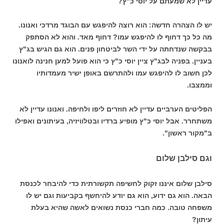
עדיין לא שמעתם על יוסי כ"ץ?
יש לו הצהרה חדשה: הוא רוצה להיפגש עם הבוגד מרדכי ואנונו.
מה כל כך דחוף לו להיפגש עמו? דחוף מאד. והוא לא הסתפק
בבקשה שנדחתה על ידי השר לביטחון פנים. הוא גם הגיש בג"ץ
בעניין. בפניה לבג"ץ ציין יוסי כ"ץ כי הוא פועל למען חנינה לואנונו
לכן חשוב לו להיפגש עמו ולהתרשם באופן ישיר מעמדותיו
וממצבו.
הפליטים הערביים עדיין לא חוזרים ליפו ולחיפה. ואנונו עדיין לא
משתחרר. אבל יוסי כ"ץ מופיע ברדיו ובטלוויזיה, בעיתונים ואפילו
ב"מקור ראשון".
וגם סילבן שלום
סילבן שלום איננו זקוק לחשיפה תקשורתית כדי להיבחר לכנסת
הבאה. הוא גם ידוע, הוא גם יודע להיחשף בקביעות וגם יש לו
משפחה טובה. כמה חברי כנסת נשואים לאשה שהיא בעלת
עיתון?