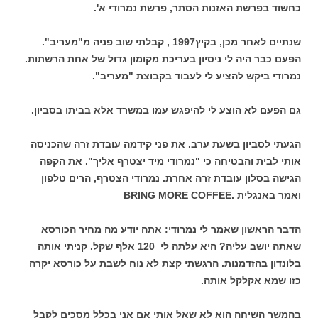
כחשוד בפרשת האזנות הסתר, פרשת נמרודי א'.
שנתיים לאחר מכן, בקיץ1997 , קבלתי שוב פניה מ"מעריב".
הפעם כבר היה לי ניסיון בעריכת מקומון גדול של אחת הרשתות.
נמרודי ביקש להציע לי לעבוד בקבוצת "מעריב".
גם הפעם לא הוצע לי להיפגש עמו במשרד אלא בביתו בסביון.
הגעתי לסביון בשעת ערב. את פני קידמה עובדת זרה שהכניסה
אותי לבית והבטיחה כי "נמרודי מיד יצטרף אליך". את הקפה
הגישה בסלון עובדת זרה אחרת. נמרודי הצטרף, הרים טלפון
ואמר באנגלית .BRING MORE COFFEE
הדבר הראשון שאמר לי נמרודי: אתה יודע מה מחיר הכורסא
שאתה יושב עליה? היא עלתה לי 120 אלף שקל. קניתי אותה
בלונדון בהזדמנות. הרגשתי קצת לא נוח לשבת על כורסא יקרה
כזו שמא אקלקל אותה.
בהמשך השיחה הוא לא שאל אותי אם אני בכלל מסכים לקבל