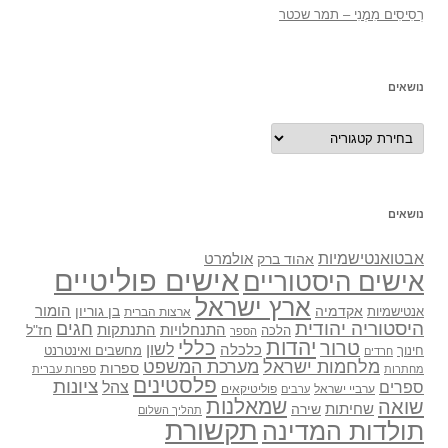
רְסִיסִים מִמֶנִי – תמר שכטר
נושאים
נושאים
נושאים
אבטואנטישמיות
אולמרט
אהוד ברק
אישים פוליטיים
אישים היסטוריים
ארץ ישראל
אקדמיה
בן גוריון
הומור
אנטישמיות
ארצות הברית
היסטוריה יהודית
חגים
התנתקות
התנחלויות
חז"ל
הלכה
הספר
יהדות
כללי
טרור
לשון
כלכלה
מחשבים ואינטרנט
חינוך
חרדים
מלחמות ישראל
מערכת המשפט
ספרות
מחתרות
ספרות עברית
פלסטינים
ציונות
ספרים
צהל
ערביי ישראל
פוליטיקאים
ערבים
שואה
שמאלנות
שחיתות
שירה
תהליך השלום
תקשורת
תולדות המדינה