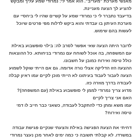
מאנשי מערכת "מעריב". הוא אמר לי: נמרודי שמע עליך ומבקש
להציע לך הצעה מעניינת.
בדיעבד נתברר לי כי נמרודי שמע על קשיים שהיו לי ביחסיי עם
מערכת העיתון בו עבדתי והוא ביקש לדלות מפי פרטים שיוכל
לעשות בהם שימוש.
לדובר היתה הצעה שאי אפשר לסרב לה: בילוי סופשבוע באילת
עם המשפחה, בה אוכל לשוחח עם נמרודי בניחותא. כל ההוצאות
כולל טיסה ואירוח כמובן על חשבונו.
ההצעה הזו הדליקה אצלי נורה אדומה. גם אם הייתי שוקל לשמוע
הצעה לעבור לעבוד בעיתונו לא הייתי מוכן לקיים עמו ראיון קבלה
לעבודה בדרך מוזרה כזו.
מדוע צריך נמרודי לממן לי סופשבוע באילת (עם המשפחה)?
האם אני צריך לקיים
עמו משא ומתן כדי להתקבל לעבודה, כשאני כבר חייב לו דמי
טיסה ואירוח?
דחיתי את הצעת הפגישה באילת והצעתי שנקיים פגישת עבודה
במשרדו. לא קבלתי תשובה כי כמה ימים לאחר מכן נעצר נמרודי