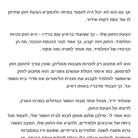
אך גם הוא לא יכול היה לעמוד בפיתוי ולהמציא הצעת חוק שתיתן
לו עוד כמה דקות שידור.
הצעת החוק שלו – כך שמעתי בראיון עמו ברדיו – היא חוק זכויות
התלמיד. החוק הזה יקבע, כך אמר חבר הכנסת הנכבד, מה הן
זכויותיו של התלמיד, מה מותר למורה ומה אסור.
הוא לא מתכוון רק לזכויות מובנות מאליהן, שאין צורך לחוקק חוק
למימושן. כמו איסור הטלת עונשים גופניים. הוא מתכוון לחוק
שיאפשר לתלמיד לקבוע את תכנית הלימודים את סדרי בית הספר
וכו'. כך הבנתי מדבריו באותו ראיון.
שאלתי ידיד, מנהל אחד מבתי הספר הגדולים במרכז הארץ,
לדעתו על הצעת החוק.
הוא אמר לי: סילבן שלום מוזמן לבוא לבית הספר שלי, לעמוד מול
כיתה של ארבעים תלמידים, ולהציע את החוק שלו. המצב נעשה
גרוע משנה לשנה. תלמידים בעייתיים, שפעם היו במסגרות
מיוחדות, לומדים אצלנו בלי יכולת לשלוח אותם הביתה, או