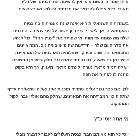
אותי אומר כי בשום אופן אין להשעות את תכניתה של דליה
מאירי. רצוי אפילו להרחיב את תכניתה לשלוש וארבע שעות.
בעמדותיה השמאליות היא אינה שונה מעמיתיה בתוכניות
האקטואליה. אך ליאירי יש יתרון חשוב על פני עמיתיה. התכנית
שלה משעממת עד מוות. מי שפותח את "עניין אחר" יכול לנחש
את סדר היום שלה – הידיעות שהופיעו בעיתונים, המרואיינים
החבוטים והנדושים ובעיקר שאלותיה הארכניות של המראיינת
שיש בהן גם שאלה, גם נקיטת עמדה וגם חלק גדול מן התשובה.
יש לה תמיד מראיין אורח, לעתים מראיין מעניין, אך היא בקושי
נותנת לו לפתוח את הפה.
לכן, אם כבר נגזר עלינו שתהיה תוכנית אקטואליה שמאלנית עדיף
שתהיה כזו המבריחה את המאזינים, שחלק מהם אולי יעברו לקול
המוסיקה.
מי אתה יוסי כ"ץ
יוסי כץ הוא מאותם חברי כנסת העלולים לעבור קדנציה מבלי