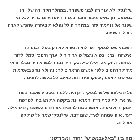
שילנסקי לא עזר רק לבני משפחה. במהלך הקריירה שלו, הן
כמשפטן הן כאיש ציבור וחבר כנסת, היתה אוזנו כרויה לכל מי
שפנה אליו ותמיד עזר. במיוחד חולל נפלאות בעזרה שהגיש לאחיו
ניצולי השואה.
חשבתי ששילנסקי ראוי להיות נשיא לא רק בשל תכונותיו
ואישיותו. מינוי נשיא ניצול שואה היה לו ערך חינוכי וסמלי לדור
השואה והתקומה. אילו שילנסקי היה נבחר לנשיא היה מגלה ודאי
מידת הרחמים כלפי אנשים הראויים לחנינה ולא נוהג באטימות
כפי שנהג ויצמן, שעקרונית דחה כמעט כל בקשה לחנינה.
על אצילותו של שילנסקי ניתן היה ללמוד בשבוע שעבר בעת
שרואיין לתוכנית רדיו. המראיינת ביקשה את תגובתו לפרשת
ויצמן. היא ניסתה ממש בכוח להוציא מפיו איזו השמצה, איזו מילה
רעה, איזו שמחה לאיד. שום דבר. שילנסקי שמר על שתיקה
אצילית.
מה בין "באלעבאטיש" יהודי ואמריקני