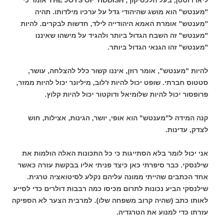
"מענטש" הוא מושג שהיהודי גדל על ערכיו מילדותו. תהיה
"מענטש" אומרת האמא היהודייה לילד, חדשות לבקרים. להיות
"מענטש" זה השבח הגדול ביותר ולהגיד על מישהו שאיננו
"מענטש" זהו הגנאי הגדול ביותר.
להיות "מענטש", אומר רוזן, איננו קשור כלל להצלחה, עושר,
סטטוס חברתי. שופט יכול להיות ז'לוב, מיליונר יכול להיות ממזר,
פרופסור יכול להיות שלומיאל ודוקטור יכול להיות קלוץ.
קנה המידה ל"מענטש" הוא אופי, יושר, הגינות, אצילות, חוש
לצדק, עדינות.
אני יכול לומר בלא הסתייגות כי כל התכונות האלה הולמות את
שילנסקי. כבר סיפרתי כאן כיצד פניתי אליו בבקשת עזרה כאשר
אחד הכתבים שהייתי ממונה עליהם נקלע לסיטואציה טרגית.
שילנסקי הביע נכונות לתרום מכיסו כמה רבבות דולרים כדי לסייע
לאותו כתב (שהיה קרוב משפחה שלו). למרבית הצער לא הספיקה
עזרתו כדי למנוע את הטרגדיה.