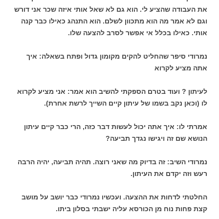
את העבודה שהציע לי. הוא גם לא שאל אותי איזה שכר אני דורש
וגם לא אמר מה הוא מתכוון לשלם. הוא התנהג כאילו כבר קנה
אותי. כאילו בכלל אי אפשר לסרב להצעה שלו.
נמרודי סיפר שהחליט להקים מקומון גדול ופתח בשאלה: איך
אתה מציע לקרוא
לעיתון ? ועוד בטרם הספקתי להשיב הוא אמר: אני מציע לקרוא
לו (וכאן נקב בשמו של עיתון קיים השייך לרשת אחרת).
אמרתי לו: איך אתה יכול לעשות דבר כזה, הרי כבר קיים עיתון
הנושא שם זה ויגישו נגדך תביעה?
נמרודי השיב: זה בדיוק מה שאני רוצה. תהיה תביעה, יהיה הרבה
רעש וזה יקדם את העיתון.
החלטתי לדחות את ההצעה. ועכשיו נמרודי כבר יושב על מושב
קצת פחות נוח מן הכורסא עליה ישבתי בסלון ביתו.