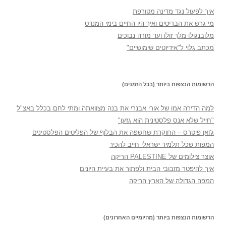
איך לפעול נגד מדינה מטורפת
מי גרש את הבריטים ואיך היו החיים בימי המנדט
מלובנגולו מלך זולו ועד מורה נבוכים
מכתב גלוי ל"אידיוטים שימושיים"
הרשומות הנצפות ביותר (בכל הזמנים)
למה הדירה אמו של אורי אבנרי את בנה מצוואתה ומתי לחם בכלל באצ"ל
"חייל שלא אנס פלסטינית הוא גזען"
ג'ואן פיטרס – החוקרת שחשפה את הבלוף של הפליטים הפלסטינים
המפות שכל תלמיד ישראלי חייב להכיר
אוצר צילומים של PALESTINE הריקה
איך להיפטר מזבובי הבית ולפתור את בעיית היונים
המפה הגדולה של הארץ הריקה
הרשומות הנצפות ביותר (מהיומיים האחרונים)