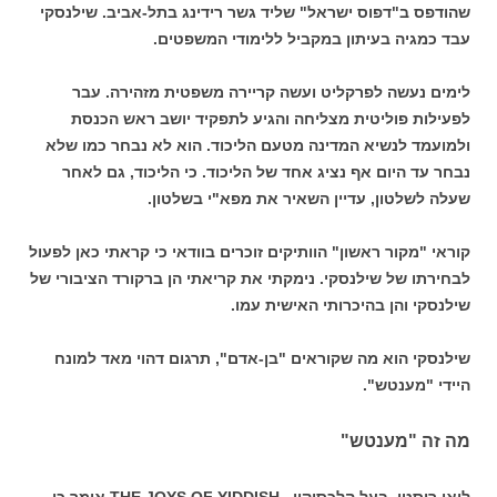
שהודפס ב"דפוס ישראל" שליד גשר רידינג בתל-אביב. שילנסקי
עבד כמגיה בעיתון במקביל ללימודי המשפטים.
לימים נעשה לפרקליט ועשה קריירה משפטית מזהירה. עבר
לפעילות פוליטית מצליחה והגיע לתפקיד יושב ראש הכנסת
ולמועמד לנשיא המדינה מטעם הליכוד. הוא לא נבחר כמו שלא
נבחר עד היום אף נציג אחד של הליכוד. כי הליכוד, גם לאחר
שעלה לשלטון, עדיין השאיר את מפא"י בשלטון.
קוראי "מקור ראשון" הוותיקים זוכרים בוודאי כי קראתי כאן לפעול
לבחירתו של שילנסקי. נימקתי את קריאתי הן ברקורד הציבורי של
שילנסקי והן בהיכרותי האישית עמו.
שילנסקי הוא מה שקוראים "בן-אדם", תרגום דהוי מאד למונח
היידי "מענטש".
מה זה "מענטש"
ליאו רוסטן, בעל הלכסיקון , THE JOYS OF YIDDISH אומר כי