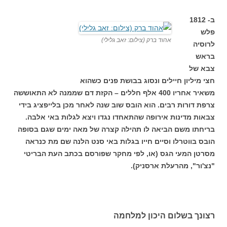
ב- 1812
פלש
אהוד ברק (צילום: זאב גלילי)
לרוסיה
בראש
צבא של
חצי מיליון חיילים ונסוג בבושת פנים כשהוא
משאיר אחריו 400 אלף חללים – הקזת דם שממנה לא התאוששה
צרפת דורות רבים. הוא הובס שוב שנה לאחר מכן בלייפציג בידי
צבאות מדינות אירופה שהתאחדו נגדו ויצא לגלות באי אלבה.
בריחתו משם הביאה לו תהילה קצרה של מאה ימים שגם בסופה
הובס בווטרלו וסיים חייו בגלות באי סנט הלנה שם מת כנראה
מסרטן המעי הגס (או, לפי מחקר שפורסם בכתב העת הבריטי
"נצ'ור", מהרעלת ארסניק).
רצונך בשלום היכון למלחמה