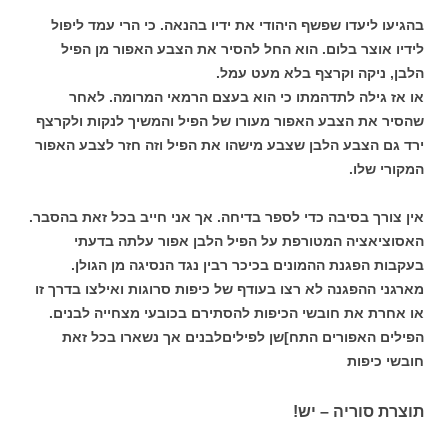
בהגיעו ליעדו שפשף היהודי את ידיו בהנאה. כי הרי עמד ליפול
לידיו אוצר בלום. הוא החל להסיר את הצבע האפור מן הפיל
הלבן, ניקה וקרצף בלא מעט עמל.
או אז גילה לתדהמתו כי הוא בעצם הרמאי המרומה. לאחר
שהסיר את הצבע האפור מעורו של הפיל והמשיך לנקות ולקרצף
ירד גם הצבע הלבן שצבע מישהו את הפיל וזה חזר לצבע האפור
המקורי שלו.
אין צורך בסיבה כדי לספר בדיחה. אך אני חייב בכל זאת בהסבר.
האסוציאציה המטורפת על הפיל הלבן אפור עלתה בדעתי
בעקבות הפגנת ההמונים בכיכר רבין נגד הנסיגה מן הגולן.
מארגני ההפגנה לא רצו בעודף של כיפות סרוגות ואילצו בדרך זו
או אחרת את חובשי הכיפות להסתירם בכובעי מצחייה לבנים.
הפילים האפורים התח]שן לפיליםלבנים אך נשארו בכל זאת
חובשי כיפות
תוצרת סוריה – יש!