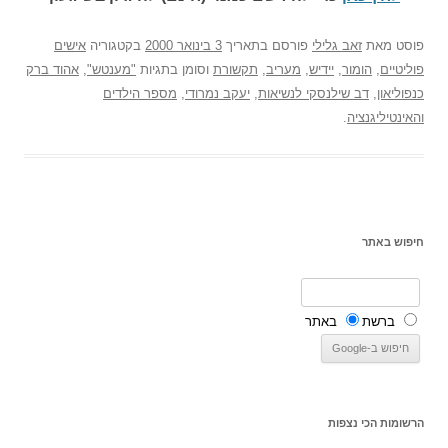
פוסט
מאת
זאב גלילי
פורסם בתאריך
3 בינואר 2000
בקטגוריה
אישים
פוליטיים
,
הומור
,
יידיש
,
מעריב
,
תקשורת
וסומן בתגיות
"מענטש"
,
אהוד ברק
כנפוליאון
,
דב שילנסקי לנשיאות
,
יעקב נמרודי
,
מספר הילדים
והאינטיליגנציה
.
חיפוש באתר
ברשת
באתר
הרשומות הכי נצפות