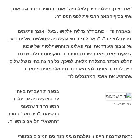
"אם רצונך בשלום היכון למלחמה" אומר הסופר הרומי וגטיאוס,
שחי בסוף המאה הרביעית לפני הספירה.
"באמרה זו" – כותב ד"ר גדליה אלקושי, בעל "אוצר פתגמים
וניבים לטיניים"- "באה לידי ביטוי ההשקפה שחולשתו של יחיד או
של ציבור תעודד את יצרי האלימות וההשתלטות של שכניו
החזקים ממנו, מאחר שהם בטוחים כי תוקפנותם כלפי שכנם
החלש תוכתר בהצלחה מלאה. לפיכך, כל הרוצה בחיים של שלום
חייב להגביר אונים ולהימצא בדריכות מלחמתית מתמדת,
שתרתיע את אויביו המתנכלים לו".
בספרות העברית באה
לביטוי השקפה זו על ידי
דוד שמעוני
המשורר דוד שמעוני
ברשימתו "היה חזק" בספר
"החשאי" תל-אביב תש"ח.
נראה שחכמת חיים זו נעלמה מעיני מנהיגינו המוכים בסנוורי