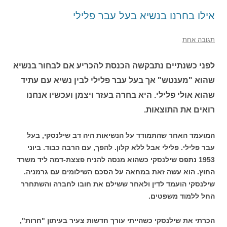
אילו בחרנו בנשיא בעל עבר פלילי
תגובה אחת
לפני כשנתיים נתבקשה הכנסת להכריע אם לבחור בנשיא
שהוא "מענטש" אך בעל עבר פלילי לבין נשיא עם עתיד
שהוא אולי פלילי. היא בחרה בעזר ויצמן ועכשיו אנחנו
רואים את התוצאות.
המועמד האחר שהתמודד על הנשיאות היה דב שילנסקי, בעל
עבר פלילי. פלילי אבל ללא קלון. להפך, עם הרבה כבוד. ביוני
1953 נתפס שילנסקי כשהוא מנסה להניח פצצת-דמה ליד משרד
החוץ. הוא עשה זאת במחאה על הסכם השילומים עם גרמניה.
שילנסקי הועמד לדין ולאחר ששילם את חובו לחברה והשתחרר
החל ללמוד משפטים.
הכרתי את שילנסקי כשהייתי עורך חדשות צעיר בעיתון "חרות",