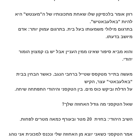
רוזן אומר בלכסיקון שלו שאחת מתכונותיו של ה"מענטש" היא
להיות "באלעבאטיש".
בתרגום מילולי משמעותו בעל בית. בתרגום עמוק יותר: אדם
מיושב בדעתו.
והוא מביא סיפור שאינו ממין העניין אבל יש בו קמצוץ הומור
יהודי.
מעשה בתייר מטקסס שטייל ברחבי הנגב. כאשר הבחין בבית
"באלעבאטי" עצר, הקיש
על הדלת וביקש כוס מים. בין הטקסני והיהודי התפתחה שיחה.
שאל הטקסני מה גודל האחוזה שלך?
השיב היהודי: בחזית 20 מטר ובעורף כמאה מטרים לפחות.
אמר הטקסני כשאני יוצא מן האחוזה שלי ונכנס למכונית אני נוהג