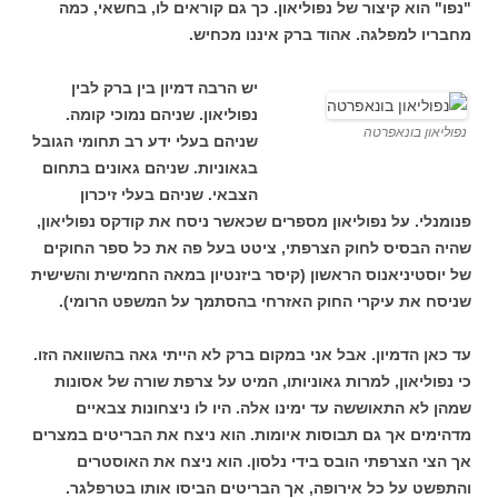
"נפו" הוא קיצור של נפוליאון. כך גם קוראים לו, בחשאי, כמה
מחבריו למפלגה. אהוד ברק איננו מכחיש.
יש הרבה דמיון בין ברק לבין
נפוליאון. שניהם נמוכי קומה.
נפוליאון בונאפרטה
שניהם בעלי ידע רב תחומי הגובל
בגאוניות. שניהם גאונים בתחום
הצבאי. שניהם בעלי זיכרון
פנומנלי. על נפוליאון מספרים שכאשר ניסח את קודקס נפוליאון,
שהיה הבסיס לחוק הצרפתי, ציטט בעל פה את כל ספר החוקים
של יוסטיניאנוס הראשון (קיסר ביזנטיון במאה החמישית והשישית
שניסח את עיקרי החוק האזרחי בהסתמך על המשפט הרומי).
עד כאן הדמיון. אבל אני במקום ברק לא הייתי גאה בהשוואה הזו.
כי נפוליאון, למרות גאוניותו, המיט על צרפת שורה של אסונות
שמהן לא התאוששה עד ימינו אלה. היו לו ניצחונות צבאיים
מדהימים אך גם תבוסות איומות. הוא ניצח את הבריטים במצרים
אך הצי הצרפתי הובס בידי נלסון. הוא ניצח את האוסטרים
והתפשט על כל אירופה, אך הבריטים הביסו אותו בטרפלגר.