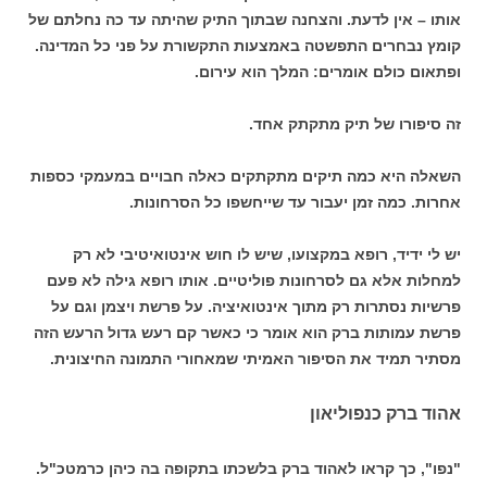
אותו – אין לדעת. והצחנה שבתוך התיק שהיתה עד כה נחלתם של
קומץ נבחרים התפשטה באמצעות התקשורת על פני כל המדינה.
ופתאום כולם אומרים: המלך הוא עירום.
זה סיפורו של תיק מתקתק אחד.
השאלה היא כמה תיקים מתקתקים כאלה חבויים במעמקי כספות
אחרות. כמה זמן יעבור עד שייחשפו כל הסרחונות.
יש לי ידיד, רופא במקצועו, שיש לו חוש אינטואיטיבי לא רק
למחלות אלא גם לסרחונות פוליטיים. אותו רופא גילה לא פעם
פרשיות נסתרות רק מתוך אינטואיציה. על פרשת ויצמן וגם על
פרשת עמותות ברק הוא אומר כי כאשר קם רעש גדול הרעש הזה
מסתיר תמיד את הסיפור האמיתי שמאחורי התמונה החיצונית.
אהוד ברק כנפוליאון
"נפו", כך קראו לאהוד ברק בלשכתו בתקופה בה כיהן כרמטכ"ל.