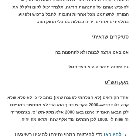
להעניש אותם על התנהגות חריגה. תלמיד יכול לקום ולקלל את
המורה, להשתמט מכל אחריות וחובות, לחבל ברכוש ולפגוע
בתלמידים אחרים. ידינו כבולות גם בלי החוק הזה.
סטיקרים שראיתי
אנו באנו ארצה לבנות ולא להתפנות בה
גם הזקנה מנהריה היא בעד הגולן
מקק תש"ס
אחד הקוראים (לא הצלחתי לפענח שמו) כותב לי כי לא פלא שלא
קרה כלוםבבאג-2000 הקדוש ברוך הוא הרי לא מתחשב במניינם.
לכן הבאג האמיתי איננו באג 2000 אלא מקק-תש"ס. בגימטרייה
זה שווה ל- .1000 לכן המתינו עוד אלף שנה ותראו מה יהיה.
לחץ כאן
כדי להירשם כ
מנוי (חינם) להיגיון בשיגעון