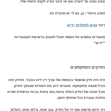
ונוהג ונוהג עד הערב וגם אז אינני מגיע לקצה החווה שלי.
השיב היהודי: כן, גם לי יש מכונית כזו.
ראה
קווים לתולדות יידיש
מאמרים נוספים על השפה תוכל למצוא ברשימת הקטגוריות
"יידיש"
התיקים המתקתקים
היה היה תיק שנשמר בכספת של עורך דין ידוע ונכבד. והתיק הזה
הכיל פצצה מתקתקת. מעטים ידעו את הסודות שבתוך התיק,
אבל תוכנו של התיק העלה צחנה.כמו צחנת גבינה צרפתית שהיא
הולכת וגוברת ככל שחולף הזמן.
ויהי היום ומישהו שם ידו על התיק. גנב אותו, צילם אותו, העלים