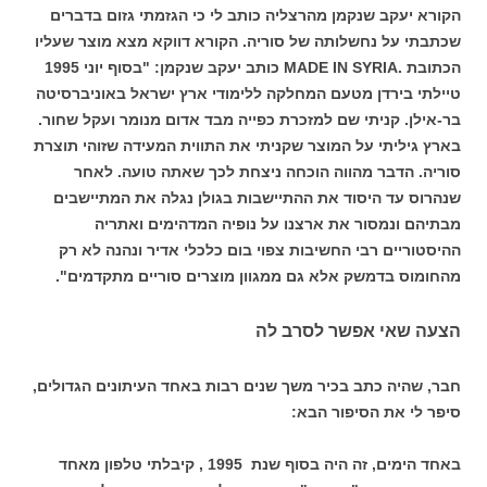
הקורא יעקב שנקמן מהרצליה כותב לי כי הגזמתי גזום בדברים
שכתבתי על נחשלותה של סוריה. הקורא דווקא מצא מוצר שעליו
הכתובת .MADE IN SYRIA כותב יעקב שנקמן: "בסוף יוני 1995
טיילתי בירדן מטעם המחלקה ללימודי ארץ ישראל באוניברסיטה
בר-אילן. קניתי שם למזכרת כפייה מבד אדום מנומר ועקל שחור.
בארץ גיליתי על המוצר שקניתי את התווית המעידה שזוהי תוצרת
סוריה. הדבר מהווה הוכחה ניצחת לכך שאתה טועה. לאחר
שנהרוס עד היסוד את ההתיישבות בגולן נגלה את המתיישבים
מבתיהם ונמסור את ארצנו על נופיה המדהימים ואתריה
ההיסטוריים רבי החשיבות צפוי בום כלכלי אדיר ונהנה לא רק
מהחומוס בדמשק אלא גם ממגוון מוצרים סוריים מתקדמים".
הצעה שאי אפשר לסרב לה
חבר, שהיה כתב בכיר משך שנים רבות באחד העיתונים הגדולים,
סיפר לי את הסיפור הבא:
באחד הימים, זה היה בסוף שנת 1995 , קיבלתי טלפון מאחד