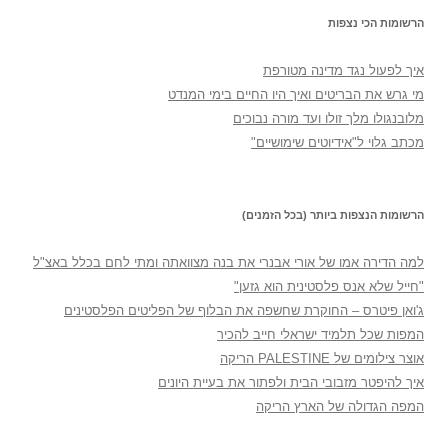
הרשומות הכי נצפות
איך לפעול נגד מדינה מטורפת
מי גרש את הבריטים ואיך היו החיים בימי המנדט
מלובנגולו מלך זולו ועד מורה נבוכים
מכתב גלוי ל"אידיוטים שימושיים"
הרשומות הנצפות ביותר (בכל הזמנים)
למה הדירה אמו של אורי אבנרי את בנה מצוואתה ומתי לחם בכלל באצ"ל
"חייל שלא אנס פלסטינית הוא גזען"
ג'ואן פיטרס – החוקרת שחשפה את הבלוף של הפליטים הפלסטינים
המפות שכל תלמיד ישראלי חייב להכיר
אוצר צילומים של PALESTINE הריקה
איך להיפטר מזבובי הבית ולפתור את בעיית היונים
המפה הגדולה של הארץ הריקה