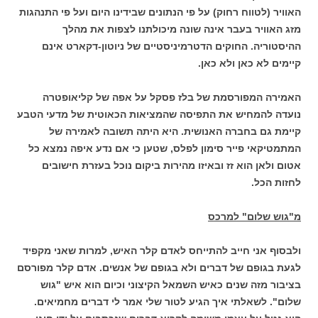
האוויר (לטווח רחוק) על פי הנתונים שבידינו היום ועל פי התנהגות
מזג האוויר בעבר אינה שונה מיכולתנו לצפות את מהלך
ההיסטוריה. החוקים הדטרמיניסטיים של ניוטון-דקארט אינם
קיימים לא כאן ולא כאן.
האמירה המפורסמת של בלז פסקל על אפה של קליאופטרה
נועדה להמחיש את התפיסה שהמציאות הכאוטית של מדעי הטבע
קיימת גם בחברה האנושית. היא היתה תשובה לאמירה של
המתמטיקאי פייר סימון לפלס, שטען כי אם נדע איפה נמצא כל
אטום ולאן הוא זז ובאיזו מהירות ביקום נוכל בעזרת חישובים
לחזות הכל.
מ"גוש שלום" למרכס
ולבסוף אני חייב להתייחס לאדם קלר האיש, למרות שאני מקפיד
לגעת בגופם של דברים ולא בגופם של אנשים. אדם קלר מפורסם
בציבור מזה שנים כאיש השמאל הקיצוני וכיום הוא איש "גוש
שלום". לשאלתי איך הגיע לטור שלי אמר לי דברים מחמיאים.