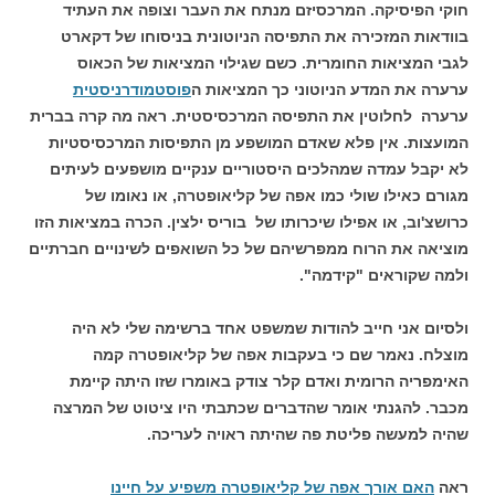
חוקי הפיסיקה. המרכסיזם מנתח את העבר וצופה את העתיד
בוודאות המזכירה את התפיסה הניוטונית בניסוחו של דקארט
לגבי המציאות החומרית. כשם שגילוי המציאות של הכאוס
ערערה את המדע הניוטוני כך המציאות ה
פוסטמודרניסטית
ערערה לחלוטין את התפיסה המרכסיסטית. ראה מה קרה בברית
המועצות. אין פלא שאדם המושפע מן התפיסות המרכסיסטיות
לא יקבל עמדה שמהלכים היסטוריים ענקיים מושפעים לעיתים
מגורם כאילו שולי כמו אפה של קליאופטרה, או נאומו של
כרושצ'וב, או אפילו שיכרותו של בוריס ילצין. הכרה במציאות הזו
מוציאה את הרוח ממפרשיהם של כל השואפים לשינויים חברתיים
ולמה שקוראים "קידמה".
ולסיום אני חייב להודות שמשפט אחד ברשימה שלי לא היה
מוצלח. נאמר שם כי בעקבות אפה של קליאופטרה קמה
האימפריה הרומית ואדם קלר צודק באומרו שזו היתה קיימת
מכבר. להגנתי אומר שהדברים שכתבתי היו ציטוט של המרצה
שהיה למעשה פליטת פה שהיתה ראויה לעריכה.
ראה
האם אורך אפה של קליאופטרה משפיע על חיינו