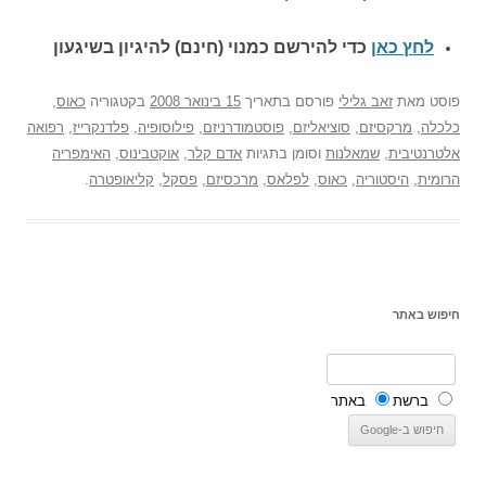
לחץ כאן
כדי להירשם כ
מנוי (חינם) להיגיון בשיגעון
פוסט
מאת
זאב גלילי
פורסם בתאריך
15 בינואר 2008
בקטגוריה
כאוס
,
כלכלה
,
מרקסיזם
,
סוציאליזם
,
פוסטמודרניזם
,
פילוסופיה
,
פלדנקרייז
,
רפואה
אלטרנטיבית
,
שמאלנות
וסומן בתגיות
אדם קלר
,
אוקטבינוס
,
האימפריה
הרומית
,
היסטוריה
,
כאוס
,
לפלאס
,
מרכסיזם
,
פסקל
,
קליאופטרה
.
חיפוש באתר
ברשת
באתר