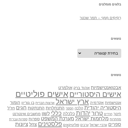
בלוגים מומלצים
רְסִיסִים מִמֶנִי – תמר שכטר
נושאים
נושאים
נושאים
אבטואנטישמיות
אולמרט
אהוד ברק
אישים פוליטיים
אישים היסטוריים
ארץ ישראל
אקדמיה
בן גוריון
הומור
אנטישמיות
ארצות הברית
היסטוריה יהודית
חגים
התנתקות
התנחלויות
חז"ל
הלכה
הספר
יהדות
כללי
טרור
לשון
כלכלה
מחשבים ואינטרנט
חינוך
חרדים
מלחמות ישראל
מערכת המשפט
ספרות
מחתרות
ספרות עברית
פלסטינים
ציונות
ספרים
צהל
ערביי ישראל
פוליטיקאים
ערבים