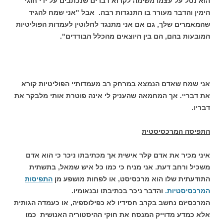
הוא נטל על עצמו משימה לקרוא דברים שנכתבים על ידי חוגי
הימין והדבר מעורר בו התנגדות רבה. אבל "אני שמח להגיד
שהמאמרים שלך, גם אם אני מתנגד לחלוטין לעמדות הפוליטיות
המובעות בהם, הם בין היוצאים מהכלל הבודדים".
אני שמח שאדם הנמצא במרחק רב מעמדותיי הפוליטיות קורא
את דבריי. אך המחמאה שהעניק לי אינה פוטרת אותי מלבקר את
דבריו.
התפיסה המרכסיסטית
איני מכיר את אדם קלר אישית אך מכתיבתו ניכר כי הוא אדם
משכיל ורחב דעת. אני מניח כי כמו כל איש שמאל, בתשתית
התודעתית שלו הוא מרכסיסט, או לפחות מושפע מן
התפיסות
המרכסיסטיות.
והדבר ניכר בכתיבתו ובנאומיו.
המרכסיזם נחשב בקרב חסידיו לא כפילוספיה, או כעמדה הגותית
אלא כמדע מדוייק המנסח את חוקי ההיסטוריה האנושית כמו