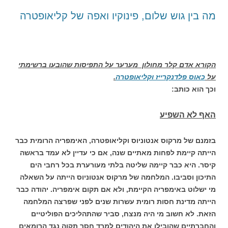
מה בין גוש שלום, פינוקיו ואפה של קליאופטרה
הקורא אדם קלר מחולון מערער על התפיסות שהובעו ברשימתי
על
כאוס פלדנקרייז וקליאופטרה
.
וכך הוא כותב:
האף לא השפיע
בזמנם של מרקוס אנטוניוס וקליאופטרה, האימפריה הרומית כבר
הייתה קיימת לפחות מאתיים שנה, אם כי עדיין לא עמד בראשה
קיסר. היא כבר קיימה שליטה בלתי מעורערת בכל רחבי הים
התיכון וסביבו. המלחמה של מרקוס אנטוניוס הייתה על השאלה
מי ישלוט באימפריה הקיימת, ולא אם תקום אימפריה. יהודה כבר
הייתה מדינת חסות רומית עשרות שנים לפני שפרצה המלחמה
הזאת. לא חשוב מי היה מנצח, סביר שהתהליכים הפוליטיים
והחברתיים שהובילו את היהודים למרד חסר תקוה נגד הרומאים