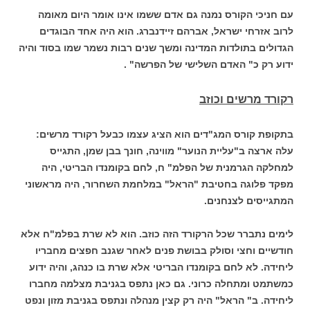
עם חניכי הקורס נמנה גם אדם ששמו אינו אומר היום מאומה
לרוב אזרחי ישראל, אברהם זיידנברג. הוא היה אחד הבוגדים
הגדולים בתולדות המדינה ומשך שנים רבות נשמר שמו בסוד והיה
ידוע רק כ" האדם השלישי של הפרשה" .
רקורד מרשים וכוזב
בתקופת קורס המג"דים הוא הציג עצמו כבעל רקורד מרשים:
עלה ארצה ב"עליית הנוער" מווינה, חונך בבן שמן, התגייס
למחלקה הגרמנית של הפלמ" ח, לחם בקומנדו הבריטי, היה
מפקד פלוגה בחטיבת "הראל" במלחמת השחרור, היה מראשוני
המתגייסים לצנחנים.
לימים נתברר שכל הרקורד הזה כוזב. הוא לא שרת בפלמ"ח אלא
חודשיים וחצי וסולק בבושת פנים לאחר שגנב חפצים מחבריו
ליחידה. לא לחם בקומנדו הבריטי אלא שרת בו כנהג, והיה ידוע
כמשתמט ומתחלה כרוני. גם כאן נתפס בגניבת מצלמה מחברו
ליחידה. ב" הראל" היה רק קצין מנהלה ונתפס בגניבת מזון ונפט