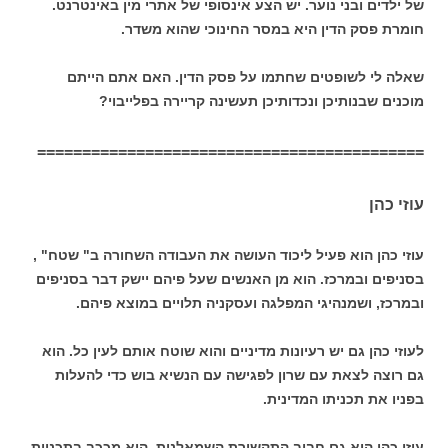
של ילדים ובני נוער. יש הצע אינסופי של אתרי מין באינטרנט.
חומרת פסק הדין היא במסר החינוכי שהוא משדר.
שאלה לי לשופטים שחתמו על פסק הדין. האם אתם הייתם
מוכנים שבנותיכן ונכדותיכן תעשינה קריירה בפלייבוי?
===========================================
עוזי כהן
עוזי כהן הוא פעיל ליכוד העושה את העבודה השחורה ב" שטח" ,
בסניפים ובמרכז. הוא מן האנשים שעל פיהם יישק דבר בסניפים
ובמרכז, ושמנהיגי המפלגה ועסקניה תלויים במוצא פיהם.
לעוזי כהן גם יש רעיונות מדיניים והוא שוטח אותם לעין כל. הוא
גם רוצה לצאת עם שרון לפגישה עם הנשיא בוש כדי להעלות
בפניו את תכניתו המדינית.
עוזי כהן הוא גם חביב התקשורת השמאלנית. הוא מככב בתכניות