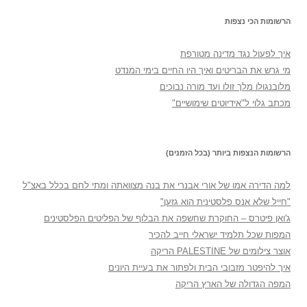
הרשומות הכי נצפות
איך לפעול נגד מדינה מטורפת
מי גרש את הבריטים ואיך היו החיים בימי המנדט
מלובנגולו מלך זולו ועד מורה נבוכים
מכתב גלוי ל"אידיוטים שימושיים"
הרשומות הנצפות ביותר (בכל הזמנים)
למה הדירה אמו של אורי אבנרי את בנה מצוואתה ומתי לחם בכלל באצ"ל
"חייל שלא אנס פלסטינית הוא גזען"
ג'ואן פיטרס – החוקרת שחשפה את הבלוף של הפליטים הפלסטינים
המפות שכל תלמיד ישראלי חייב להכיר
אוצר צילומים של PALESTINE הריקה
איך להיפטר מזבובי הבית ולפתור את בעיית היונים
המפה הגדולה של הארץ הריקה