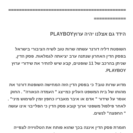
============================================
============
הידד גם אצלנו יהיה ערוץ
PLAYBOY
השופטת דליה דורנר עשתה שרות טוב לשיח הציבורי בישראל
בפסק הדין האחרון שנתנה ערב יציאתה לגמלאות. פסק הדין,
שניתן בהרכב של 11 שופטים, קבע שיש להתיר את שידורי ערוץ
PLAYBOY.
מדוע שרות טוב? כי בפסק הדין הזה המחישה השופטת דורנר את
מהותו של בית המשפט העליון כמייצג " העמדה הנאורה" . החוק
אוסר על שידור " אדם או איבר מאבריו כחפץ זמין לשימוש מיני" .
לאחר פילפול משפטי ארוך קובע פסק הדין כי הפלייבוי אינו עושה
" החפצה" לנשים.
חומרת פסק הדין איננה בכך שהוא פותח את הטלוויזיה לצפייה