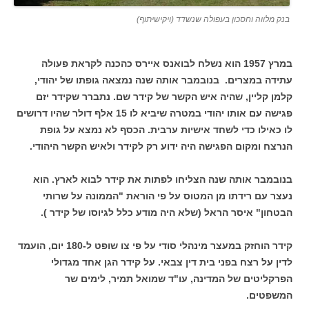
בנק מלווה וחסכון בעפולה שנשדד (ויקישיתוף)
במרץ 1957 הוא נשלח לבואנס איירס כהכנה לקראת פעולה
עתידה במצרים. בנובמבר אותה שנה נמצאה גופתו של יהודי,
קלמן קליין, שהיה איש הקשר של קידר שם. נתברר שקידר יזם
פגישה עם אותו יהודי במטרה שיביא לו 15 אלף דולר שהיו דרושים
לו כאילו כדי לשחד אישיות ערבית. הכסף לא נמצא על גופת
הנרצח ומקום הפגישה היה ידוע רק לקידר ולאיש הקשר היהודי.
בנובמבר אותה שנה הצליחו לפתות את קידר לבוא לארץ. הוא
נעצר עם רידתו מן המטוס על פי הוראת "הממונה על שרותי
הבטחון" איסר הראל (שלא היה מודע כלל לגיוסו של קידר ).
קידר הוחזק במעצר מינהלי סודי על פי צו שופט ל-180 יום, הועמד
לדין על רצח בפני בית דין צבאי. על קידר הגן אחד מגדולי
הפרקליטים של המדינה, עו"ד שמואל תמיר, לימים שר
המשפטים.