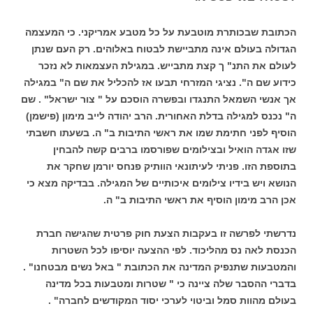
הכתובת שבכותרת מוטבעת על כל מטבע אמריקני. כי המעצמה
הגדולה בעולם אינה מתביישת לבטוח באלוהים. רק העם שנתן
לעולם את התנ" ך קצת מתבייש. במגילת העצמאות לא נזכר
כידוע שם ה". נציגי המזרחי תבעו אז להכליל את שם ה" במגילה
אך אנשי השמאל התנגדו ובפשרה הוסכם על " צור ישראל" . שם
ה" נכנס למגילה בדלת האחורית. הרב יהודה לייב מימון (פישמן)
הוסיף לפני חתימת שמו את ראשי התיבות ב" ה. בשעתו חשבתי
שזו אגדה הואיל ובצילומים שפורסמו ברבים קשה להבחין
בתוספת הזו. פניתי לעיתונאי הוותיק פנחס יורמן שחקר את
הנושא ויש בידיו צילומים איכותיים של המגילה. בבדיקה מצא כי
אכן הרב מימון הוסיף את ראשי התיבות ב" ה.
נדרשתי לפרשה זו בעקבות הצעת חוק פרטית שהגישה חברת
הכנסת לאה נס מהליכוד. לפי ההצעה יוסיפו לכל השטרות
והמטבעות שתנפיק המדינה את הכתובת " באל נשים מבטחנו" .
בדברי ההסבר שלה ציינה כי " שטרות ומטבעות בכל מדינה
בעולם מהוות סמל וביטוי לערכי יסוד המקודשים לחברה" .