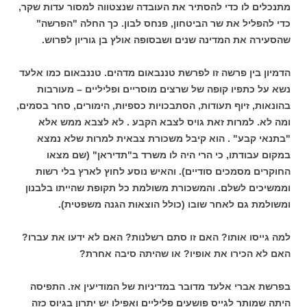
מתנכלים לו כדי להסתיר את העובדה שנצטווה למסור עדות שקר,
כדי להפליל את שר הביטחון, פנחס לבון. כך החלה "הפרשה"
שהסעירה את המדינה שנים ושבסופה אולץ בן גוריון לפרוש.
הדמיון בין פרשה זו לפרשת טננבאום מדהים. טננבאום כמו אלעד
נשא על כתפיו קופה של שרצים מוסריים ופליליים – מעורבות
בהונאות, זיוף תעודות, הסתבכויות כספיות, הימורים, סחר בסמים,
ומה לא. למרות זאת גויס לצבא הקבע . לא לצבא ממש אלא
"בתנאי קבע" . הוא קיבל משכורת צבאית למרות שלא נמצא
במקום עבודתו, כי הרי היה לו משרד ב"תדיראן" (שם מצאו
החוקרים מסמכים סודיים). והאיש נוסע לחוץ לארץ בלי רשות
וממשיכים לשלם. והמשכורת משולמת כל תקופת שהייתו בלבנון
ומשולמת גם לאחר שובו (כולל הוצאות הגנה משפטית).
למה גייסו אותו? האם זו סתם רשלנות? האם לא ידעו את עברו?
האם לא הכירו את אופיו? או שהיתה סיבה אחרת?
בפרשת אברי אלעד מדובר במדיניות של המודיעין אז. התפיסה
היתה שמותר לגייס פושעים פליליים ואפילו יש יתרון בגיוס כזה