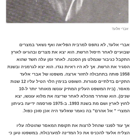
אברי אלעד
אברי אלעד, לא נתפס למרבית הפליאה ואף נשאר במצרים
שבועיים לאחר חיסול הרשת. הוא יצא את מצרים ובהגיעו לארץ
התקבל כגיבור שנמלט מן הסכנה. לאחר זמן עלה חשד שהוא
הסגיר את הרשת. אך לא היו ראיות נגדו. הוא יצא לגרמניה ובשנת
1958 פותה בתחבולה לחזור ארצה. משפטו של אברי אלעד
התקיים בדלתיים סגורות. השופט בנימין הלוי הטיל עליו 12 שנות
מאסר. (בית המשפט העליון המתיק עונשו מאוחר יותר ל-10
שנים). הוא שוחרר מהכלא לאחר שריצה את מלוא עונשו, יצא
לחוץ לארץ ושם מת בשנת 1993. ב-1975 פורסמה ידיעה בעיתון
המצרי " אל אהרם" בה נאמר שאלעד היה אכן סוכן כפול.
אך עוד לפנני שהחל לרצות את תקופת המאסר שהוטלה עליו
הצליח אלעד להכניס את כל המדינה למערבולת. במשפטו טען כי