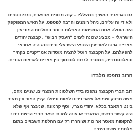
גם בגרמניה המשיך במעלליו – קנה מכונית מפוארת, בזבז כספים
ולא דיווח עליהם, ניהל רומנים והרבה לפטפט. על האיש המפוקפק
הזה הוטלה אחת המשימות האפלות ביותר בתולדות המודיעין
הישראלי – מבצע שכונה לימים "העסק הביש" . קבוצת יהודים
מצריים גויסו למודיעין הצבאי הישראלי וזיידנברג היה אחראי
להפעלתם. על הקבוצה הוטל להצית מוסדות אמריקניים בקהיר
ובאלכסנדריה, במטרה לגרום לסכסוך בין מצרים לארצות הברית.
הרוב נתפסו מלבדו
רוב חברי הקבוצה נתפסו בידי השלטונות המצריים. שניים מהם,
משה מרזוק ושמואל עזאר נידונו למוות וניתלו. קצין המודיעין מאיר
בינט התאבד בכלא. יהודי מצרי, יוסף קרמונה, שנעצר אף שלא
היה קשור ברשת, התאבד או עונה למוות. שאר חברי הרשת נידונו
לתקופות מאסר ארוכות ושוחררו רק עם החלפת השבויים בתום
מלחמת ששת הימים.