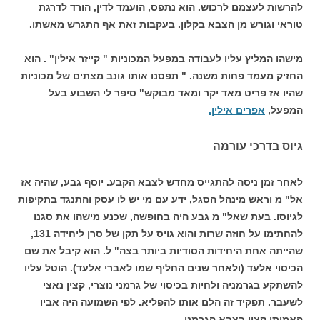
להרשות לעצמם לרכוש. הוא נתפס, הועמד לדין, הורד לדרגת
טוראי וגורש מן הצבא בקלון. בעקבות זאת אף התגרש מאשתו.
מישהו המליץ עליו לעבודה במפעל המכוניות " קייזר אילין" . הוא
החזיק מעמד פחות משנה. " תפסנו אותו גונב מצתים של מכוניות
שהיו אז פריט מאד יקר ומאד מבוקש" סיפר לי השבוע בעל
המפעל,
אפרים אילין.
גיוס בדרכי עורמה
לאחר זמן ניסה להתגייס מחדש לצבא הקבע. יוסף גבע, שהיה אז
אל" מ וראש מינהל הסגל, ידע עם מי יש לו עסק והתנגד בתקיפות
לגיוסו. בעת שאל" מ גבע היה בחופשה, שכנע מישהו את סגנו
להחתימו על חוזה שרות והוא גויס על תקן של סרן ליחידה 131,
שהייתה אחת היחידות הסודיות ביותר בצה" ל. הוא קיבל את שם
הכיסוי אלעד (ולאחר שנים החליף שמו לאברי אלעד). הוטל עליו
להשתקע בגרמניה ולחיות בכיסוי של גרמני נוצרי, קצין נאצי
לשעבר. תפקיד זה הלם אותו להפליא. לפי השמועה היה אביו
האמיתי קצין בצבא הגרמני.