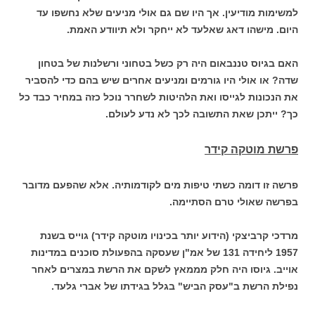
למשימות מודיעין. אך היו שם גם אולי מניעים שלא נחשפו עד
היום. מישהו דאג שאלעד לא ייחקר ולא תיוודע האמת.
האם בגיוס טננבאום היה רק כשל בטחוני ורשלנות של בטחון
שדה? או אולי היו גורמים ומניעים אחרים שיש בהם כדי להסביר
את הנכונות לגייסו ואת הלהיטות לשחרר נוכל כזה במחיר כבד כל
כך? ייתכן שאת התשובה לכך לא נדע לעולם.
פרשת מוטקה קידר
פרשה זו דומה כשתי טיפות מים לקודמותיה. אלא שהפעם מדובר
בפרשה שאולי טרם הסתיימה.
מרדכי קרביצקי (הידוע יותר בכינויו מוטקה קידר) גוייס בשנת
1957 ליחידה 131 של אמ"ן שעסקה בהפעולת סוכנים במדינות
אוייב. גיוסו היה חלק מממאץ לשקם את הרשת במצרים לאחר
נפילת הרשת ב"עסק הביש" בגלל בגידתו של אברי גלעד.