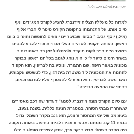
יוסף גבע [צילום זאב גלילי]
למרות כל מעלליו הצליח זיידנברג להגיע לקורס המג"דים ואף
סיים אותו. על התנהגותו בתקופת הקורס סיפר לי חברי אלוף
(מיל.) יוסף גבע: " בסופי שבוע היינו יוצאים לחופשה וחוזרים ביום
ראשון. באותה תקופה לא היינו בעלי מכוניות וכדי להגיע לבסיס
במועד היית חייב לקום מוקדם ולהיטלטל זמן רב באוטובוסים.
באחד הימים סיפר לי כי הוא נוהג לגנוב בכל יום ראשון בבוקר
מכונית באזור חיפה, שם התגורר, ונוסע בה לצריפין. הוא הקפיד
להחנות את המכונית ליד משטרת בית דגון, כדי לטשטש עקבותיו,
וצעד משם לצריפין. הוא הציע לי להצטרף אליו לטרמפ וכמובן
דחיתי את ההצעה הנדיבה".
עם סיום הקורס מונה זיידנברג לסמג" ד גדוד שהורכב מאסירים
ששוחררו מבתי הסוהר, במסגרת חנינה כללית. בשנת 1951,
בעיצומם של ימי המחסור והצנע, הוא גנב מקרר חשמלי גדול
בנפח 11 קוב ממחנה צבאי והעבירו לביתו בחיפה. באותה תקופה
היה מקרר חשמלי מכשיר יקר ערך, שרק עשירים מופלגים יכלו