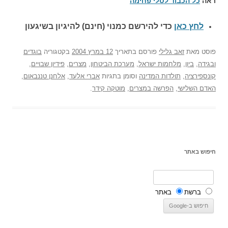
ראה
כל הכבוד לטלי פחימה
לחץ כאן
כדי להירשם כ
מנוי (חינם) להיגיון בשיגעון
פוסט
מאת
זאב גלילי
פורסם בתאריך
12 במרץ 2004
בקטגוריה
בוגדים
ובגידה
,
ביון
,
מלחמות ישראל
,
מערכת הביטחון
,
מצרים
,
פידיון שבויים
,
קונספירציה
,
תולדות המדינה
וסומן בתגיות
אברי אלעד
,
אלחנן טננבאום
,
האדם השלישי
,
הפרשה במצרים
,
מוטקה קידר
.
חיפוש באתר
ברשת
באתר