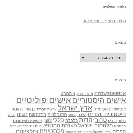
בלוגים מומלצים
רְסִיסִים מִמֶנִי – תמר שכטר
נושאים
נושאים
נושאים
אבטואנטישמיות
אולמרט
אהוד ברק
אישים פוליטיים
אישים היסטוריים
ארץ ישראל
אקדמיה
בן גוריון
הומור
אנטישמיות
ארצות הברית
היסטוריה יהודית
חגים
התנתקות
התנחלויות
חז"ל
הלכה
הספר
יהדות
כללי
טרור
לשון
כלכלה
מחשבים ואינטרנט
חינוך
חרדים
מלחמות ישראל
מערכת המשפט
ספרות
מחתרות
ספרות עברית
פלסטינים
ציונות
ספרים
צהל
ערביי ישראל
פוליטיקאים
ערבים