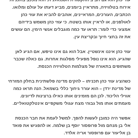
אירוח בטלוויזיה, מתראיין ביומנים, מביע דעתו על עולם ומלואו.
הכתבים, העורכים, המראיינים, אוהבים להביא את עוזי כהן
לאולפנים, או לראיין אותו בשטח. כי עוזי כהן משמש בידיהם
אמצעי כדי לומר: תראו עד כמה מוגבלים אנשי הימין. הם עושים
את זה בחצי חיוך ובקריצת עין.
עוזי כהן איננו אינשטיין. אבל הוא גם אינו טיפש, אם הגיע לאן
שהגיע. הוא אינו נופל מפעילי מפלגות אחרות. גם כאלה שכבר
משתזפים בתאורה של מצלמות הטלוויזיה הכנסת.
כשהציג עוזי כהן תכניתו – להקים מדינה פלשתינית בחלק המזרחי
של מדינת ירדן – הוא עורר גיחוך כללי בשמאל. הנה תראו כמה
אווילי הליכוד. לכן הם מזמינים אותו כאילו ברצינות לדיונים.
מעמתים אותו מול גבוהי מצח עגולי משקפיים אינטלקטואליים.
אפשר היה כמובן לעשות להפך. למשל לעמת את חבר הכנסת
אלי בן מנחם מול פרופסור יוסף בן שלמה. או להפגיש את פואד
בן אליעזר עם פרופסור אריה אלדד.