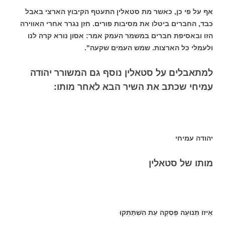
אף על פי כן, כאשר מת סטאלין התעטף הקיבוץ הארצי באבל
כבד, החברים ביטלו את מסיבות פורים. חזן נגרר אחרי האווירה
הזו ובאסיפת חברים במשמר העמק אמר: אסון נורא קרה לנו
ולעמלי כל הארצות. שמש העמים שקעה".
למתאבלים על סטאלין נוסף גם המשורר יהודה
עמיחי שכתב את השיר הבא לאחר מותו:
יהודה עמיחי
מותו של סטאלין
אֵיזוֹ תְּנוּעָה פָּסְקָה עֵת הִשְׁתַּתְּקוּ