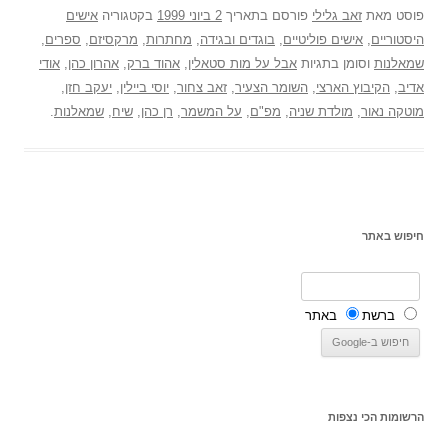
פוסט
מאת
זאב גלילי
פורסם בתאריך
2 ביוני 1999
בקטגוריה
אישים
היסטוריים
,
אישים פוליטיים
,
בוגדים ובגידה
,
מחתרות
,
מרקסיזם
,
ספרים
,
שמאלנות
וסומן בתגיות
אבל על מות סטאלין
,
אהוד ברק
,
אהרון כהן
,
אודי
אדיב
,
הקיבוץ הארצי
,
השומר הצעיר
,
זאב צחור
,
יוסי ביילין
,
יעקב חזן
,
מוטקה נאור
,
מולדת שניה
,
מפ"ם
,
על המשמר
,
רן כהן
,
שיח
,
שמאלנות
.
חיפוש באתר
ברשת
באתר
הרשומות הכי נצפות