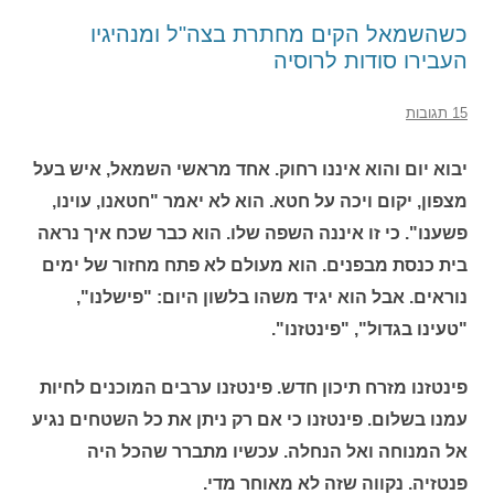
כשהשמאל הקים מחתרת בצה"ל ומנהיגיו
העבירו סודות לרוסיה
15 תגובות
יבוא יום והוא איננו רחוק. אחד מראשי השמאל, איש בעל
מצפון, יקום ויכה על חטא. הוא לא יאמר "חטאנו, עוינו,
פשענו". כי זו איננה השפה שלו. הוא כבר שכח איך נראה
בית כנסת מבפנים. הוא מעולם לא פתח מחזור של ימים
נוראים. אבל הוא יגיד משהו בלשון היום: "פישלנו",
"טעינו בגדול", "פינטזנו".
פינטזנו מזרח תיכון חדש. פינטזנו ערבים המוכנים לחיות
עמנו בשלום. פינטזנו כי אם רק ניתן את כל השטחים נגיע
אל המנוחה ואל הנחלה. עכשיו מתברר שהכל היה
פנטזיה. נקווה שזה לא מאוחר מדי.