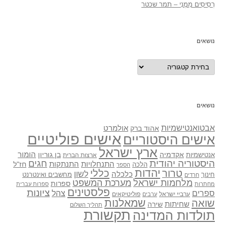
רְסִיסִים מִמֶנִי – תמר שכטר
נושאים
נושאים
נושאים
אבטואנטישמיות
אולמרט
אהוד ברק
אישים פוליטיים
אישים היסטוריים
ארץ ישראל
אקדמיה
בן גוריון
הומור
אנטישמיות
ארצות הברית
היסטוריה יהודית
חגים
התנתקות
התנחלויות
חז"ל
הלכה
הספר
יהדות
כללי
טרור
לשון
כלכלה
מחשבים ואינטרנט
חינוך
חרדים
מלחמות ישראל
מערכת המשפט
ספרות
מחתרות
ספרות עברית
פלסטינים
ציונות
ספרים
צהל
ערביי ישראל
פוליטיקאים
ערבים
שואה
שמאלנות
שחיתות
שירה
תהליך השלום
תקשורת
תולדות המדינה