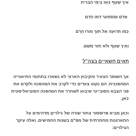
אֵיךְ שָׁטַף כְּאָז בִּיְמֵי הַבְּרִית
אָדֹם וּמִסְתַּעֵר דָּמוֹ הַדָּם
כְּמוֹ תְּרוּעָה אֶל תּוֹךְ מוֹרוֹ הָרָם
וְאֵיך שָׁטַף וְלֹא חָזַר מִשָּׁם.
תאים חשאיים בצה"ל
אך השומר הצעיר והקיבוץ הארצי לא נשארו בתחומי התיאוריה
המהפכנית. הם נקטו צעדים כדי לקרב את המהפכה ולקדם את
פני הצבא הסובייטי שיבוא לשחרר את המהפכה הסוציאליסטית
כאן.
וכאן מביא פרופסור צחור שורה של גילויים מדהימים על
התארגנות מחתרתית של מפ"ם בשנות החמישים. ואלה עיקר
הגילויים: