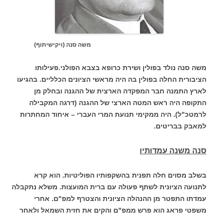
משה סנה (ויקישיתוף)
משה סנה נולד בפולין ושירת כרופא בצבא הפולני.פעילותו
הציבורית החלה בפולין בה היה מראשי הציונים הכלליים. בהגיעו
לארץ התמנה חבר המפקדה הארצית של ההגנה ובחלק מן
התקופה היה ראש המטה הארצי של ההגנה (דרגה המקבילה
לרמטכ"ל). היה ממקימי תנועת המרי העברי – איחוד המחתרות
למאבק בבריטים.
סנה משנה עמדותיו
בשלב מסוים חלה תפנית בהשקפותיו הפוליטיות. הוא קרא
לתנועה הציונית לשתף פעולה עם ברית המועצות. משלא נתקבלה
עמדתו התפטר מן ההנהלה הציונית והצטרף למפ"ם. אחרי
משפטי פראג הוא פרש ממפ"ם והקים את חזית השמאל ולאחר