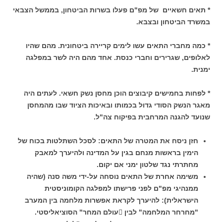
* תאים חשאיים של מפ"ם פעלו בשרות הביטחון, בממשל הצבאי
במשרד
הביטחון ובצבא.
* כמה מחברי התאים עשו לימים קריירה ביטחונית. מהם שהיו
לאלופים, שגרירים וחברי כנסת. אחד מהם היה לשר במפלגה
ימנית.
* לפחות בחמישים קיבוצים הוכן מחסן נשק חשאי. לעתים היה
מאגר הנשק הסודי גדול בכמותו ובאיכות הציוד שבו מהמחסן
שנועד להגנה המרחבית בפיקוח צה"ל.
חזן ניסח את המטרה של התאים: לסכל השתלטות בכוח של
הימין בראשות מנחם בגין על המדינה ולהיערך למאבק
מחתרתי נגד שלטון ימני אם יקום.
משימה אחרת של התאים נוסחה על-ידי משה סנה (שהיה
ממנהיגי מפ"ם לפני פרישתו למפלגה הקומוניסטית
הישראלית): להיערך לקראת אפשרות מלחמה בין המערב
"מחרחר המלחמה" לבין עולם המחר" הסוציאליסטי.