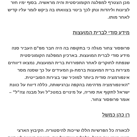
מכן הצטרף למפלגה הקומוניסטית והיה מראשיה. בסוף ימיו חזר
לציונות וליהדות ונתן לכך ביטוי בצוואתו בה ביקש לומר עליו קדיש
לאחר מותו.
מידע סודי לברית המועצות
פרופסור צחור מגלה כי בתקופה בה היה חבר מפ"ם העביר סנה
מידע סודי לברית המועצות. בארכיון המפלגה הקומוניסטית
שנפתח לחוקרים לאחר התפוררות ברית המועצות, נמצאו דיווחים
מצירות ברית המועצות ברמת-גן המעידים על כך שסנה מסר
אינפורמציה סודית ביותר למזכיר שני בצירות הסובייטית.
"האינפורמציה מדהימה בהקפה וברגישותה, כללה דיווח על כוונת
ישראל לתקוף את סוריה, על מינויים במטכ"ל ועל מבנה צה"ל" –
אומר פרופסור צחור.
רן כהן כמשל
לכאורה כל הפרשיות הללו שייכות להיסטוריה. הקיבוץ הארצי