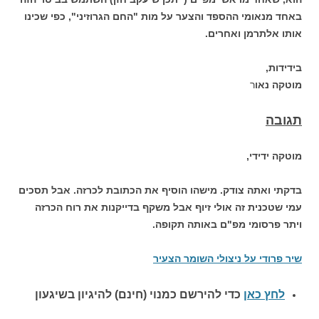
באחד מנאומי ההספד והצער על מות "החם הגרוזיני", כפי שכינו
אותו אלתרמן ואחרים.
בידידות,
מוטקה נאו
ר
תגובה
מוטקה ידידי,
בדקתי ואתה צודק. מישהו הוסיף את הכתובת לכרזה. אבל תסכים
עמי שטכנית זה אולי זיוף אבל משקף בדייקנות את רוח הכרזה
ויתר פרסומי מפ"ם באותה תקופה.
שיר פרודי על ניצולי השומר הצעיר
לחץ כאן
כדי להירשם כ
מנוי (חינם) להיגיון בשיגעון