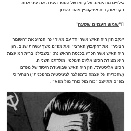
גילויים מדהימים. על קיומו של הספר העירה את עיני אחת
הקוראות, רות איזיקוביץ מהוד השרון.
"
שמש העמים שקעה
"
יעקב חזן היה האיש אשר יחד עם מאיר יערי הנהיג את "השומר
הצעיר", את "הקיבוץ הארצי" ואת מפ"ם משך עשרות שנים. חזן
היה האיש אשר הכריז בכנסת הראשונה: "בשבילנו ברית המועצות
היא מצודת הסוציאליזם העולמי, מולדתנו השנייה,
הסוציאליסטית". חזן היה האיש שבוועידת היסוד של מפ"ם
(שהכריזה על עצמה כ"מפלגה לניניסטית מהפכנית") הצהיר כי
מפ"ם תתייצב "כוח מול כוח" מול מפא"י.