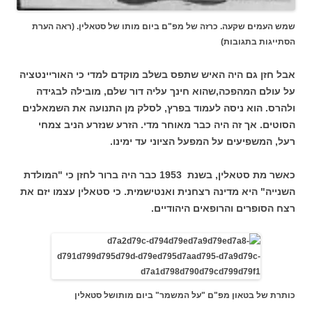
שמש העמים שקעה. כרזה של מפ"ם ביום מותו של סטאלין. (ראה הערת
הסתייגות בתגובות)
אבל חזן גם היה האיש שתפס בשלב מוקדם למדי כי האוריינטציה
על עולם המהפכה,שהוא חינך עליה דור שלם, מובילה לבגידה
ולהרס. הוא ניסה לעמוד בפרץ, לסלק מן התנועה את השמאלנים
הסוטים. אך זה היה כבר מאוחר מדי. הזרע שנזרע הניב צמחי
רעל, המשפיעים על המפעל הציוני עד ימינו.
כאשר מת סטאלין, בשנת 1953 כבר היה ברור לחזן כי "המולדת
השנייה" היא מדינה רצחנית ואנטישמית. כי סטאלין עצמו יזם את
רצח הסופרים והרופאים היהודיים.
כותרת של בטאון מפ"ם "על המשמר" ביום מותושל סטאלין