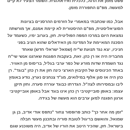
פשט מזמן את הרגל, כלכלית ואידאולוגית. השומר הצעיר לא קיים
למעשה. מפ"ם התפוררה מזמן.
אבל, כמו שכתבתי במאמרי על הזרמים ההרסניים בציונות
הסוציאליסטית, מפ"ם ההיסטורית לא קיימת אמנם, אך מורשתה
נמצאת היום במרכז המפה הפוליטית. חזן, בערוב ימיו, כשעמד על
הסכנה המאיימת על המדינה מן האידאלים שהוא הציב בפני
חניכיו, יצא נגד תנועת ש"יח (שמאל ישראלי חדש) שאחד
מחבריה היה אז רן כהן. זאת, בעקבות הפגנות שארגנו אנשי שי"ח
נגד השמדת שדות מזרע של כפר ערבי בגליל, בריסוס מן האוויר.
באחד הכינוסים של הקיבוץ הארצי כינה חזן את רן כהן "בוגד". רן
כהן היה אז סגן אלוף במילואים, מג"ד צנחנים נערץ, נודע באומץ
ליבו ובמסירותו לצה"ל. הגדרתו כבוגד עוררה סערה. וחזן תיקן
עצמו: באופן סובייקטיבי רן כהן אינו בוגד אבל באופן אובייקטיבי
ארגון הפגנה למען ערבים הוא מעשה של בגידה.
"זמן מה אחר כך" כותב פרופסור צחור "נתפס אודי אדיב, בן גן
שמואל, והואשם בריגול לטובת סוריה ובתכנון מעשי חבלה
בישראל. חזן, שהכיר היטב את הוריו של אדיב, היה משוכנע שגם