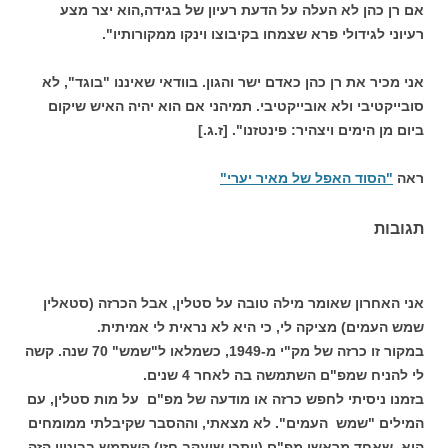
אם רן כהן לא העלה על הדעת רעיון של בגידה,הוא יצר מצע
רעיוני לגידולי פרא שצמחו בקיבוצו וינקו ממקורותיו".
אני מכיר את רן כהן כאדם ישר והגון. בוודאי שאיננו "בוגד", לא
סובייקטיבי ולא אובייקטיבי. תמיהני אם הוא יהיה האיש שיקום
ביום מן הימים ויצהיר: פינטזנו". [ז.ג.]
ראה
"הסוד האפל של מאיר יערי"
תגובות
אני האחרון שאומר מילה טובה על סטלין, אבל הכרזה (סטאלין
שמש העמים) מציקה לי, כי היא לא נראית לי אמיתית.
במקור זו כרזה של מק"י מ-1949, כשמלאו ל"שמש" 70 שנה. קשה
לי להניח שמפ"ם השתמשה בה לאחר 4 שנים.
בזמנו ניסיתי לחפש כרזה או מודעה של מפ"ם על מות סטלין, עם
המילים "שמש העמים". לא מצאתי, וההסבר שקיבלתי ממומחים
הוא, שאחד מראשי מפ"ם (ייתכן שיעקב חזן) השתמש בביטוי הזה