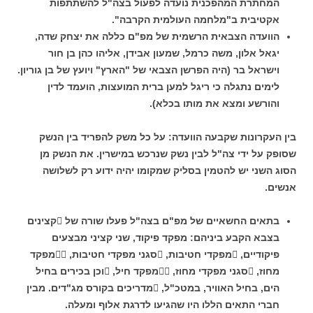
המחתרת המהפכנית נועדה לפעול בצה"ל להשתתפות
אקטיבית ב"מלחמה העולמית הקרבה".
הוועדה הצבאית הרשמית של מפ"ם כללה את יצחק שדה,
יגאל אלון, משה כרמל, שמעון אבידן, אליהו כהן בן חור
וישראל בר (היה הפרשן הצבאי של "הארץ" ויועץ של בן גוריון.
לימים נתגלה כי ריגל למען ברית המועצות, הועמד לדין
והורשע ומצא את מותו בכלא).
בין העקרונות שקבעה הוועדה: על כל משק להפריד בין הנשק
שסופק על ידי צה"ל לבין נשק שנרכש במישרין. את הנשק מן
הסוג השני יש להטמין בסליק שמקומו יהיה ידוע רק לשלושה
אנשים.
בתאים החשאיים של מפ"ם בצה"ל פעלו שורה של קצינים
בצבא הקבע ביניהם: מפקד פיקוד, שני קציני מבצעים
פיקודיים, מפקדי חטיבות, סגני מפקדי חטיבות, מפקד
מחוז, סגני מפקדי מחוז, מפקד חיל, וכן בכירים בחיל
הים, בחיל האוויר, במטכ"ל, מדריכים בקורס מג"דים. מבין
חברי התאים הללו היו שהגיעו לדרגת אלוף ומעלה.