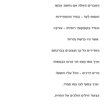
הַאֵבָרִים הָאֵלֶּה אִם נַחְשֹּׁב עַכְשָׁו
חוּסְמוּ לָעַד – בְּסִיד הַהִסְתָיידוּת
וּכְסִיד בְּקוּמְקוּמֵי רוּסִיָתוֹ – עוֹרְקָיו.
אֲשֶׁר הָיוּ כְּרֶשֶׁת נְהָרוֹת
הָאַדִּירִים כָּל כָּךְ וַעֲצוּבִים בְּבִרְכָתָם
וְאֵיךְ גּוּפוֹ נָשָׂא תוֵי אַרְצוֹ כִּבְמָפּוֹת
הָרים דְּרָכִים – הַכֹּל עָלָיו הוּשַׂם!
וְאֵיךְ בַּסּוֹף לִבּוֹ כְּמוֹ תָּמִיד,
כִּצְעוֹד חַיָּלִים הוֹלְכִים אֶל הַחֲזִית,