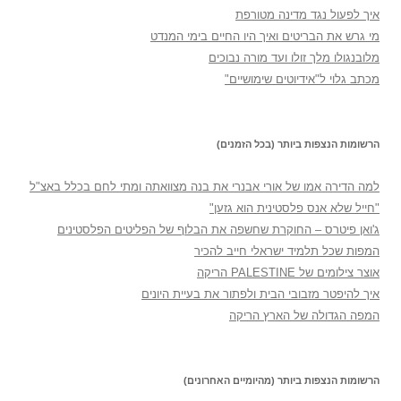
איך לפעול נגד מדינה מטורפת
מי גרש את הבריטים ואיך היו החיים בימי המנדט
מלובנגולו מלך זולו ועד מורה נבוכים
מכתב גלוי ל"אידיוטים שימושיים"
הרשומות הנצפות ביותר (בכל הזמנים)
למה הדירה אמו של אורי אבנרי את בנה מצוואתה ומתי לחם בכלל באצ"ל
"חייל שלא אנס פלסטינית הוא גזען"
ג'ואן פיטרס – החוקרת שחשפה את הבלוף של הפליטים הפלסטינים
המפות שכל תלמיד ישראלי חייב להכיר
אוצר צילומים של PALESTINE הריקה
איך להיפטר מזבובי הבית ולפתור את בעיית היונים
המפה הגדולה של הארץ הריקה
הרשומות הנצפות ביותר (מהיומיים האחרונים)