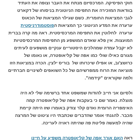
חוקי הפיסיקה. המרכסיזם מנתח את העבר וצופה את העתיד
בוודאות המזכירה את התפיסה הניוטונית בניסוחו של דקארט
לגבי המציאות החומרית. כשם שגילוי המציאות של הכאוס
ערערה את המדע הניוטוני כך המציאות ה
פוסטמודרניסטית
ערערה לחלוטין את התפיסה המרכסיסטית. ראה מה קרה בברית
המועצות. אין פלא שאדם המושפע מן התפיסות המרכסיסטיות
לא יקבל עמדה שמהלכים היסטוריים ענקיים מושפעים לעיתים
מגורם כאילו שולי כמו אפה של קליאופטרה, או נאומו של
כרושצ'וב, או אפילו שיכרותו של בוריס ילצין. הכרה במציאות הזו
מוציאה את הרוח ממפרשיהם של כל השואפים לשינויים חברתיים
ולמה שקוראים "קידמה".
ולסיום אני חייב להודות שמשפט אחד ברשימה שלי לא היה
מוצלח. נאמר שם כי בעקבות אפה של קליאופטרה קמה
האימפריה הרומית ואדם קלר צודק באומרו שזו היתה קיימת
מכבר. להגנתי אומר שהדברים שכתבתי היו ציטוט של המרצה
שהיה למעשה פליטת פה שהיתה ראויה לעריכה.
ראה
האם אורך אפה של קליאופטרה משפיע על חיינו