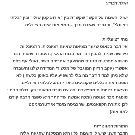
ואלה דבריו:
יש לי השגות על הקשר שקשרת בין "אירוע קטן שולי" ובין "בלתי
רציונלי", והגזירה שגזרת מכך – המציאות אינה רציונלית.
מהי רציונליות
אין דבר בכאוס שגוזר מציאות שאינה רציונלית. הרציונליות
פירושה שניתן להבין דבר מה בכוח ההיגיון. העובדה שאותו דבר
מושפע מפרטים קטנים שהמעקב אחריהם קשה, ואולי אף בלתי
אפשרי (עקב הדיוק המוגבל של מכשירי המדידה שלנו והעובדה
שלא ניתן למדוד דבר מה בלי להשפיע עליו באופן כלשהו) לא
הופכת את הכללים שקובעים כיצד יתנהג לבלתי רציונליים.
מציאות רציונלית מתיישבת יפה עם תורת הכאוס; רק יכולת החיזוי
סופגת מכה אנושה (ומכה אנושה עוד יותר היא ספגה הרבה קודם
לכן מתורת הקוואנטים, שהכניסה מימד אי דטרמיניסטי
למציאות).
התורות האזוטריות
הדבר השני שיש לי השגות עליו היא המסקנה שהגעת אליה