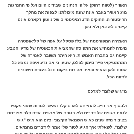
האוויר (לטווח רחוק) על פי הנתונים שבידינו היום ועל פי התנהגות
מזג האוויר בעבר אינה שונה מיכולתנו לצפות את מהלך
ההיסטוריה. החוקים הדטרמיניסטיים של ניוטון-דקארט אינם
קיימים לא כאן ולא כאן.
האמירה המפורסמת של בלז פסקל על אפה של קליאופטרה
נועדה להמחיש את התפיסה שהמציאות הכאוטית של מדעי הטבע
קיימת גם בחברה האנושית. היא היתה תשובה לאמירה של
המתמטיקאי פייר סימון לפלס, שטען כי אם נדע איפה נמצא כל
אטום ולאן הוא זז ובאיזו מהירות ביקום נוכל בעזרת חישובים
לחזות הכל.
מ"גוש שלום" למרכס
ולבסוף אני חייב להתייחס לאדם קלר האיש, למרות שאני מקפיד
לגעת בגופם של דברים ולא בגופם של אנשים. אדם קלר מפורסם
בציבור מזה שנים כאיש השמאל הקיצוני וכיום הוא איש "גוש
שלום". לשאלתי איך הגיע לטור שלי אמר לי דברים מחמיאים.