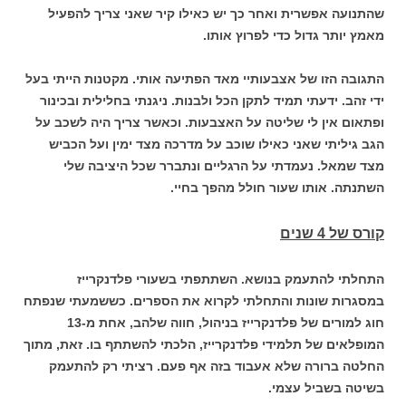
שהתנועה אפשרית ואחר כך יש כאילו קיר שאני צריך להפעיל
מאמץ יותר גדול כדי לפרוץ אותו.
התגובה הזו של אצבעותיי מאד הפתיעה אותי. מקטנות הייתי בעל
ידי זהב. ידעתי תמיד לתקן הכל ולבנות. ניגנתי בחלילית ובכינור
ופתאום אין לי שליטה על האצבעות. וכאשר צריך היה לשכב על
הגב גיליתי שאני כאילו שוכב על מדרכה מצד ימין ועל הכביש
מצד שמאל. נעמדתי על הרגליים ונתברר שכל היציבה שלי
השתנתה. אותו שעור חולל מהפך בחיי.
קורס של 4 שנים
התחלתי להתעמק בנושא. השתתפתי בשעורי פלדנקרייז
במסגרות שונות והתחלתי לקרוא את הספרים. כששמעתי שנפתח
חוג למורים של פלדנקרייז בניהול, חווה שלהב, אחת מ-13
המופלאים של תלמידי פלדנקרייז, הלכתי להשתתף בו. זאת, מתוך
החלטה ברורה שלא אעבוד בזה אף פעם. רציתי רק להתעמק
בשיטה בשביל עצמי.