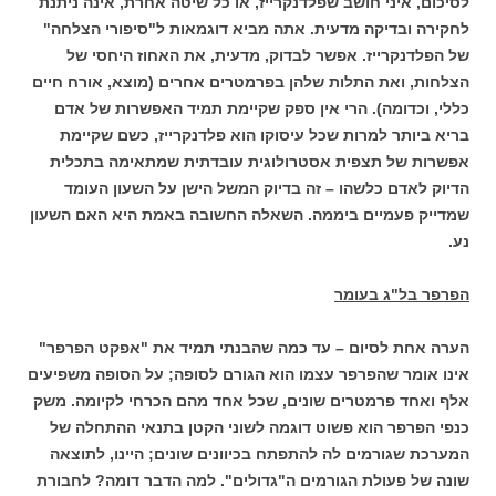
לסיכום, איני חושב שפלדנקרייז, או כל שיטה אחרת, אינה ניתנת
לחקירה ובדיקה מדעית. אתה מביא דוגמאות ל"סיפורי הצלחה"
של הפלדנקרייז. אפשר לבדוק, מדעית, את האחוז היחסי של
הצלחות, ואת התלות שלהן בפרמטרים אחרים (מוצא, אורח חיים
כללי, וכדומה). הרי אין ספק שקיימת תמיד האפשרות של אדם
בריא ביותר למרות שכל עיסוקו הוא פלדנקרייז, כשם שקיימת
אפשרות של תצפית אסטרולוגית עובדתית שמתאימה בתכלית
הדיוק לאדם כלשהו – זה בדיוק המשל הישן על השעון העומד
שמדייק פעמיים ביממה. השאלה החשובה באמת היא האם השעון
נע.
הפרפר בל"ג בעומר
הערה אחת לסיום – עד כמה שהבנתי תמיד את "אפקט הפרפר"
אינו אומר שהפרפר עצמו הוא הגורם לסופה; על הסופה משפיעים
אלף ואחד פרמטרים שונים, שכל אחד מהם הכרחי לקיומה. משק
כנפי הפרפר הוא פשוט דוגמה לשוני הקטן בתנאי ההתחלה של
המערכת שגורמים לה להתפתח בכיוונים שונים; היינו, לתוצאה
שונה של פעולת הגורמים ה"גדולים". למה הדבר דומה? לחבורת