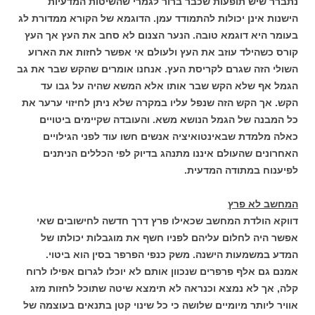
נתברר שיש תופעות שכבר ברור לגמרי שהשיטות המדעיות
הישנות אינן יכולות להתמודד עמן. הדוגמא של הקורא ממדורת לג
בעומר היא דוגמא טובה. הנער הצנום לא סחב את העץ אך העץ
קורס כשהילד עוזב את העץ ולעולם אי אפשר לחזות את הארוע
השולי הזה שגרם לקריסת העץ. אנחנו אומרים שהקש שבר את גב
הגמל אף שלא הקש שבר אותו אלא המשא שהיה על גבו עד
הקש. אך הקש הזה שנפל עליו במקרה שלא ניתן לחיזוי ערער את
כל המבנה של הגמל הנושא משא. והעובדה שקיימים ביטויים
כאלה מלמדת שבאינטואיציה אנשים חשו עוד לפני הגילויים
האחרונים שהעולם איננו מתנהג בדיוק לפי הכללים הניתנים
לפיענוח במתודה המדעית.
המחשב לא פרץ
דווקא הולדת המחשב שכאילו פרץ דרך חדשה לחישובים שאי
אפשר היה לחלום עליהם לפניו חשף את מוגבלות יכולתו של
המדע במשמעות הישנה. משק כנפי הפרפר בסין הוא ביטוי.
אמנם גם אלף פרפרים שנכוון אותם לא יוכלו לגרום אפילו לרוח
קלה, אך לא נמצא וכנראה לא תימצא שיטה שתוכל לחזות מזג
אוויר ליותר מיומיים שלושה כי כל שינוי קטן בתנאים בעוצמה של