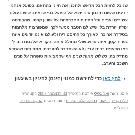
שנוכל לחזות הכל מראש ולתכנן את חיינו בהתאם. בפועל אנחנו
יודעים ששום תיכנון אינו יוצא אל הפועל כפי שרצינו. שיש בעולם
עשירים ועניים וכל התיזות החברתיות על שוויון קרסו. שהבורסה
עולה ויורדת בלי שיש לנו הסבר ממשי לכך. שםפורצות מלחמות
בסידרה ארוכה לאורך כל ההיסטוריה ולעולם איננו יודעים איזה
גפרור קטן, איזה ארוע שולי מחולל אותה. הקורא אלכסנדרוביץ'
כמו מדענים רבים עדיין לא השתחרר להערכתי מתפיסות שהמדע
מחזיק בהן כשלוש מאות שנים אף שהמציאות טופחת על פנינו
השכם והערב.
לחץ כאן
כדי להירשם כ
מנוי (חינם) להיגיון בשיגעון
פוסט
מאת
זאב גלילי
פורסם בתאריך
30 בדצמבר 2007
בקטגוריה
פלדנקרייז
,
רפואה
,
רפואה אלטרנטיבית
וסומן בתגיות
אפקט הפרפר
,
רציונליות
.