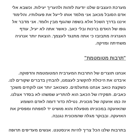
מערכת העצבים שלנו יודעת לזהות ולהעריך יעילות. וכשבא אלי
אדם הסובל מכאב אני מלמד אותו לייעל את פעולותיו. והלימוד
איננו בדרך השכל אלא בשפה שהגוף מבין ולומד. אני מדבר אל
גופו של האדם ברכות ובלי כאב. כאשר אתה לא יעיל, עודף
האנרגיה מתבזבז כי אתה מתנגד לעצמך. הוצאת יותר אנרגיה
משחיתה ומזיקה.
"תרבות מטומטמת"
אנחנו תוצרים של התרבות המערבית המטומטמת והדפוקה.
איבדנו את היכולת להקשיב לעצמנו, להבחין בדברים שקורים לנו.
כשקצת כואב אנחנו מתעלמים. כשכואב יותר אנו לוקחים משכך
כאבים. תפקידו של הכאב הוא להתריע שמשהו לא בסדר אצלנו.
זה כמו אזעקה של מכונית. נטילת כדור דומה לאדם השומע
שהאזעקה במכוניתו מופעלת והוא מושיט יד למפתח ומפסיק את
האזעקה. ובבוקר מגלה שהמכונית נגנבה.
בתרבות שלנו הכל צריך להיות אינסטנט. אנשים מעדיפים תרופה