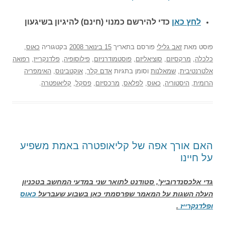
לחץ כאן
כדי להירשם כ
מנוי (חינם) להיגיון בשיגעון
פוסט
מאת
זאב גלילי
פורסם בתאריך
15 בינואר 2008
בקטגוריה
כאוס
,
כלכלה
,
מרקסיזם
,
סוציאליזם
,
פוסטמודרניזם
,
פילוסופיה
,
פלדנקרייז
,
רפואה
אלטרנטיבית
,
שמאלנות
וסומן בתגיות
אדם קלר
,
אוקטבינוס
,
האימפריה
הרומית
,
היסטוריה
,
כאוס
,
לפלאס
,
מרכסיזם
,
פסקל
,
קליאופטרה
.
האם אורך אפה של קליאופטרה באמת משפיע
על חיינו
גדי אלכסנדרוביץ', סטודנט לתואר שני במדעי המחשב בטכניון
העלה השגות על המאמר שפרסמתי כאן בשבוע שעברעל
כאוס
ופלדנקרייז
.