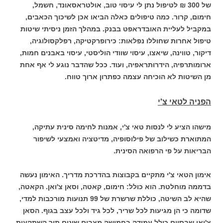
של 300 ₪ לטיפול נתן לי עיסוי טוב, אולטראסאונד, חשמל,
חימום, קרור. כמה טיפולים כאלה הביאו אכן לשיכוך הכאבים,
במקביל לעליית האובדראפט בבנק. במהלך הזמן ניסיתי שיטות
טיפול אחרות שחוללו נפלאות: כירופרקטיקה, רפלקסולוגיה,
דיקור, טווינה, שיאצו, עיסוי שוודי הוליסטי, עיסוי באבנים חמות,
ארומותרפיה, הידרותראפיה, ועוד. ככל שהדבר נוגע לי אף אחת
מן השיטות לא הוכיחה עצמה כפתרון ארוך טווח.
הפניה לטאי צ'י
מישהו הציע לי לנסות טאי צ'י, אמנות לחימה סינית עתיקה,
המתוארת כשילוב של פילוסופיה, מדיטציה ואמצעי לשיפור
הבריאות על פי הרפואה הסינית.
אימון הטאי צ'י מתקיים בקבוצות בהדרכת מדריך. האימון נעשה
בדממה מוחלטת. הוא כולל: חימום, קאטה, וסאן צ'ואן. הקאטה,
שהיא לב השיטה, כוללת שרשרת של 99 תנועות מורכבות למדי,
שדומה כי הן מגיעות לכל שריר, לכל גיד ולכל עצב בגוף. הסאן
צ'ואן שבסיום כולל עמידה בחמישה מצבים שונים תוך השתקעות