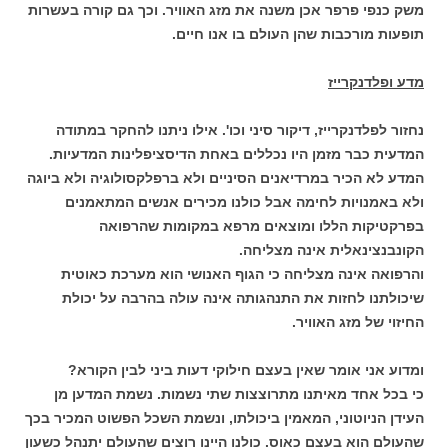
משק כנפי פרפר אכן משנה את מזג האוויר. וכך גם קורה בעשרות
תופעות מורכבות שהן העולם בו אנו חיים.
מדע ופלדנקרייז
נחזור לפלדנקרייז, דיקור סיני וכו'. אילו ניתנו להחקר במתודה
המדעית כבר מזמן היו נכללים באחת הדיסציפלינות המדעיות.
המדע לא הכיר במרדיאנים הסיניים ולא ברפלקסולוגיה ולא ביוגה
ולא באמנויות לחימה אבל כולנו מכירים אנשים המתאמנים
בפרקטיקות הללו ומוצאים מרפא במקומות שהרפואה
הקונבנצינאלית אינה מצליחה.
והרפואה אינה מצליחה כי הגוף האנושי הוא מערכת כאוטית
שיכולתנו לחזות את התנהגותה אינה עולה בהרבה על יכולת
החיזוי של מזג האוויר.
ומדוע אני אומר שאין בעצם חילוקי דעות ביני לבין הקורא?
כי בכל אחד מאיתנו מתרוצצות שתי נשמות. נשמת המדען מן
העידן הניוטוני, המאמין ביכולתו, ונשמת השכל הפשוט המכיר בכך
שהעולם הוא בעצם כאוס. כולנו היינו רוצים שהעולם יתנהל כשעון