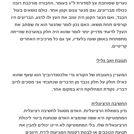
נערים שסוחבת עץ למדורת ל"ג בעומר. החבורה מורכבת רובה
ככולה מבריונים, וגם מנער צנום וקטן אחד. כולם נושאים בעול
הכבד, ואם הנער הקטן היה עוזב את העץ ולו לרגע, הבריונים היו
קורסים תחת משאו. האם נכון לומר שהנער הוא זה שסחב את
העץ? לדעתי מדוייק יותר לומר שהוא היה חלק במערכת שהייתה
מתפתחת באופן שונה בלעדיו, אך גם כל מרכיביה האחרים
קריטיים.
תגובת זאב גלילי
המעניין בתגובתו של הקורא גדי אלכסנדרוביץ' הוא שאף שהוא
כאילו חולק על חלק נכבד מן הדברים שכתבתי אני מסכים לרוב
דבריו. נקודת המחלוקת היא במקום אחר.
החשיבה הרציונלית
נדון בשאלת הרציונליות. האדם מסוגל לחשיבה רציונלית.
המתמטיקה היא שפה שהמציא האדם שנותנת ביטוי ליכולת
הרציונאלית שלו. בלי המתמטיקה לא היינו יכולים להבין את
תנועת הכוכבים או לבנות רקטות המגיעות לירח. היוונים