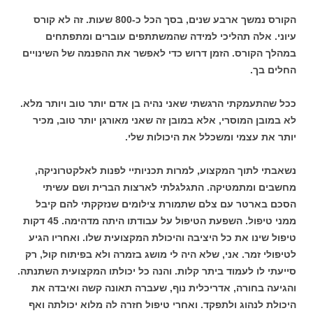
הקורס נמשך ארבע שנים, בסך הכל כ-800 שעות. זה לא קורס
עיוני. אלה תהליכי למידה שהמשתתפים עוברים ומתפתחים
במהלך הקורס. הזמן דרוש כדי לאפשר את ההפנמה של השינויים
החלים בך.
ככל שהתעמקתי הרגשתי שאני נהיה בן אדם יותר טוב ויותר מלא.
לא במובן המוסרי, אלא במובן זה שאני מאורגן יותר טוב, מכיר
יותר את עצמי ומשכלל את היכולות שלי.
נשאבתי לתוך המקצוע, למרות תכניותיי לפנות לאלקטרוניקה,
מחשבים ומתמטיקה. התגלגלתי לארצות הברית ושם עשיתי
הסכם בארטר עם צלם שתמורת צילומים שנזקקתי להם קיבל
ממני טיפול. השפעת הטיפול על עבודתו היתה מדהימה. 45 דקות
טיפול שינו את כל היציבה והיכולת המקצועית שלו. ואחריו הגיע
לטיפולי זמר. אני, שלא היה לי מושג בזמרה ולא בפיתוח קול, רק
סייעתי לו לעמוד ביתר קלות. והנה כל יכולתו המקצועית השתנתה.
והגיעה בחורה, אדריכלית נוף, שעברה תאונה קשה ואיבדה את
היכולת לנהוג ולתפקד. ואחרי טיפול חזרה לה מלוא יכולתה ואף