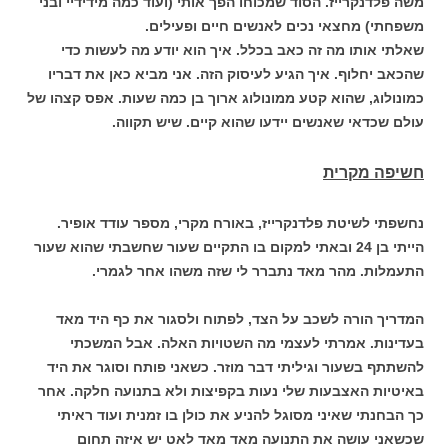
משה פלדנקרייז. הסוד שמכוחו הפך אותי (ועוד כמה מידידיי ובני
משפחתי) מחצאי נכים לאנשים חיים ופעילים.
שאלתי אותו מה זה כאב בכלל. איך הוא יודע מה לעשות כדי
שהכאב יחלוף. איך הגיע לעיסוק הזה. אני מביא כאן את דבריו
כמונולוג, שהוא קטע ממונולוג ארוך בן כמה שעות. אפס קצהו של
עולם שכדאי שאנשים יידעו שהוא קיים. שיש תקווה.
חשיפה מקרית
נחשפתי לשיטת פלדנקרייז, באורח מקרי, מספר עודד אופיר.
הייתי בן 24 ובאתי למקום בו התקיים שעור שחשבתי שהוא שעור
התעמלות. מהר מאד נתברר לי שזה משהו אחר לגמרי.
המדריך הורה לשכב על הצד, לפתוח ולסגור את כף היד מאד
בעדינות. אמרתי לעצמי מה השטויות האלה. אבל המשכתי
להשתתף בשעור וגיליתי דבר מוזר. כשאני פותח וסוגר את היד
באיטיות האצבעות שלי נעות בקפיצות ולא בתנועה חלקה. אחר
כך הבחנתי שאיני מסוגל להניע את כולן בו זמנית ועוד ראיתי
שכשאני עושה את התנועה מאד מאד לאט יש איזה תחום