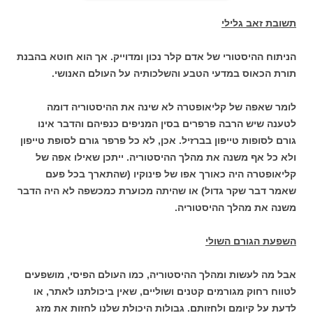
תשובת זאב גלילי
הניתוח ההיסטורי של אדם קלר נכון ומדוייק. אך הוא חוטא בהבנת
תורת הכאוס במדעי הטבע והשלכותיה על העולם האנושי.
לומר שאפה של קליאופטרה לא שינה את ההיסטוריה דומה
לטענה שיש הרבה פרפרים בסין המניפים כנפיהם והדבר אינו
גורם לסופות טייפון בברזיל. אכן, לא כל פרפר גורם לסופת טייפון
ולא כל אף משנה את מהלך ההיסטוריה. ייתכן שאילו אפה של
קליאופטרה היה כאורך אפו של פינוקיו (שהתארך בכל פעם
שאמר דבר שקר גדול) או שהיתה מכוערת כמכשפה לא היה הדבר
משנה את מהלך ההיסטוריה.
השפעת הגורם השולי
אבל מה לעשות ומהלך ההיסטוריה, כמו העולם הפיסי, מושפעים
לטווח רחוק מגורמים קטנים ושוליים, שאין ביכולתנו לאתר, או
לדעת על קיומם ולחזותם. גבולות היכולת שלנו לחזות את מזג