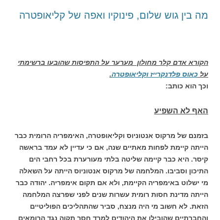
מה בין גוש שלום, פינוקיו ואפה של קליאופטרה
הקורא אדם קלר מחולון מערער על התפיסות שהובעו ברשימתי
על
כאוס פלדנקרייז וקליאופטרה
.
וכך הוא כותב:
האף לא השפיע
בזמנם של מרקוס אנטוניוס וקליאופטרה, האימפריה הרומית כבר
הייתה קיימת לפחות מאתיים שנה, אם כי עדיין לא עמד בראשה
קיסר. היא כבר קיימה שליטה בלתי מעורערת בכל רחבי הים
התיכון וסביבו. המלחמה של מרקוס אנטוניוס הייתה על השאלה
מי ישלוט באימפריה הקיימת, ולא אם תקום אימפריה. יהודה כבר
הייתה מדינת חסות רומית עשרות שנים לפני שפרצה המלחמה
הזאת. לא חשוב מי היה מנצח, סביר שהתהליכים הפוליטיים
והחברתיים שהובילו את היהודים למרד חסר תקוה נגד הרומאים