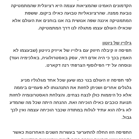
הקדמונים האמינו שהמציאות עצמה היא רציונלית שהמתמטיקה
נובעת ממנה. שהרציונאליות טבועה כאילו ביקום. ששפת
המתמטיקה איננה שפה אנושית בה אנו בוחנים את העולם אלא
שכאילו העולם עצמו מתגלה לנו דרך המתמטיקה.
גילוייו של ניוטון
תפיסה זו קיבלה חיזוק עם גילוייו של אייזיק ניויטון (שבעצמו לא
האמין בכך כי היה אדם דתי, עסק באסטרולוגיה, באלכימיה ועוד)
ונוסחה על ידי הפילוסוף הצרפתי רנה דקארט.
לפי תפיסה זו העולם בנוי כמו שעון שכל אחד מגלגליו מניע
גלגלים אחרים ושניתן לחזות את התנהגותו לא פעמיים ביממה
אלא כל היממות כולן לנצח נצחים. והצלחת האסטרונומיה לחזות
תנועת כוכבים כאילו הוכיחה זאת. ההנחה היתה שכל מה שהמדע
לא גילה הוא עתיד לגלות במתודה שכבר הוכיחה עצמה ואין לכך
גבול.
התפיסה הזו החלה להתערער בעשרות השנים האחרונות כאשר