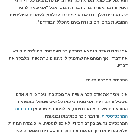
הוא נטל על עצמו משימה לקרוא דברים שנכתבים על ידי חוגי
הימין והדבר מעורר בו התנגדות רבה. אבל "אני שמח להגיד
שהמאמרים שלך, גם אם אני מתנגד לחלוטין לעמדות הפוליטיות
המובעות בהם, הם בין היוצאים מהכלל הבודדים".
אני שמח שאדם הנמצא במרחק רב מעמדותיי הפוליטיות קורא
את דבריי. אך המחמאה שהעניק לי אינה פוטרת אותי מלבקר את
דבריו.
התפיסה המרכסיסטית
איני מכיר את אדם קלר אישית אך מכתיבתו ניכר כי הוא אדם
משכיל ורחב דעת. אני מניח כי כמו כל איש שמאל, בתשתית
התודעתית שלו הוא מרכסיסט, או לפחות מושפע מן
התפיסות
המרכסיסטיות.
והדבר ניכר בכתיבתו ובנאומיו.
המרכסיזם נחשב בקרב חסידיו לא כפילוספיה, או כעמדה הגותית
אלא כמדע מדוייק המנסח את חוקי ההיסטוריה האנושית כמו