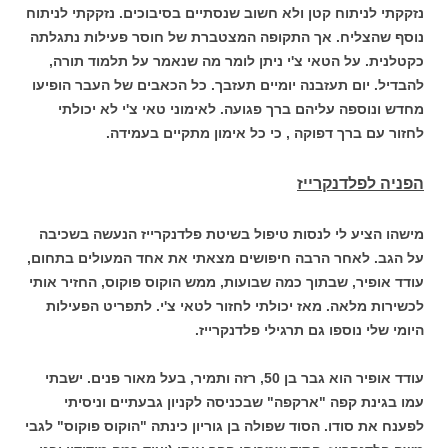
נזקקתי לניתוח קטן ולא חשוב שנסתיים בסיבוכים. נזקקתי לניתוח
נוסף שהצליח. אך התקופה המצטברת של חוסר פעילות נתגלתה
כקטלנית. על הטאי צ'י ניתן לומר מה שנאמר על תלמוד תורה,
להבדיל. יום תעזבנה יומיים תעזבך. כל הכאבים של העבר הופיעו
מחדש ונוספה עליהם ברך פגועה. לאימוני טאי צ'י לא יכולתי
לחזור עם ברך דפוקה , כי כל אימון מתקיים בעמידה.
הפניה לפלדנקרייז
מישהו הציע לי לנסות טיפול בשיטת פלדנקרייז הנעשה בשכיבה
על הגב. לאחר הרבה חיפושים מצאתי את אחד המעולים בתחום,
עודד אופיר, שבתוך כמה שבועות, ממש הוקוס פוקוס, החזיר אותי
לכשירות מלאה. מאז יכולתי לחזור לטאי צ'י. לתפריט הפעילות
היומי שלי נוספו גם תרגילי פלדנקרייז.
עודד אופיר הוא גבר בן 50, רזה ותמיר, בעל מאור פנים. ישבתי
עמו בגינת קפה "ארקפה" שבכניסה לקניון גבעתיים וניסיתי
לפענח את סודו. הסוד שפולה בן גוריון כינתה "הוקוס פוקוס" לגבי