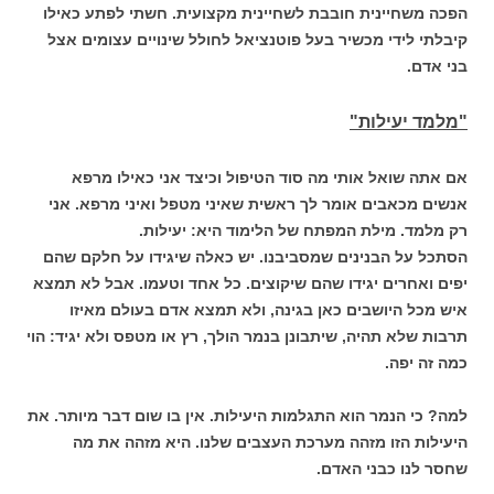
הפכה משחיינית חובבת לשחיינית מקצועית. חשתי לפתע כאילו
קיבלתי לידי מכשיר בעל פוטנציאל לחולל שינויים עצומים אצל
בני אדם.
"מלמד יעילות"
אם אתה שואל אותי מה סוד הטיפול וכיצד אני כאילו מרפא
אנשים מכאבים אומר לך ראשית שאיני מטפל ואיני מרפא. אני
רק מלמד. מילת המפתח של הלימוד היא: יעילות.
הסתכל על הבנינים שמסביבנו. יש כאלה שיגידו על חלקם שהם
יפים ואחרים יגידו שהם שיקוצים. כל אחד וטעמו. אבל לא תמצא
איש מכל היושבים כאן בגינה, ולא תמצא אדם בעולם מאיזו
תרבות שלא תהיה, שיתבונן בנמר הולך, רץ או מטפס ולא יגיד: הוי
כמה זה יפה.
למה? כי הנמר הוא התגלמות היעילות. אין בו שום דבר מיותר. את
היעילות הזו מזהה מערכת העצבים שלנו. היא מזהה את מה
שחסר לנו כבני האדם.