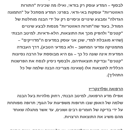
לבסוף – המדע עוסק רק בודאי, ואילו מה שכינית "התורות
האזוטריות" עוסקות באי-ודאי. בפרט: המדע מסתכל על "התמונה
הגדולה" ומבצע שינויים וניסויים רק על ידי הבנה מוחלטת של
המודל, בעוד שה"תורות האזוטריות" מנסות לבצע שינויים
"קטנים" ולהפיק מכך את התוצאות, הלא-ודאיות. למיטב הבנתי
(שהיא מוגבלת למדי, שכן אני עוסק במדעים ה"מדוייקים" –
מתמטיקה ומדעי המחשב – ולא במדעי הטבע), דרך העבודה
המדעית אינה שונה כל כך – גם היא מבוססת על הרבה נסיונות
"קטנים" ובדיקת תוצאותיהם, ולבסוף ניסיון לנסח את הפרשנות
הכללית לתוצאות אלו (שאינה מצריכה הבנה שלמה של כל
התהליך).
הרפואה ופלדנקרייז
אפילו מדע הרפואה, למיטב הבנתי, רחוק מלהיות בעל הבנה
שלמה של האופן שבו תרופות משפיעות על הגוף; תרופה מפותחת
על ידי בדיקה של חומרים רבים ושונים, עד אשר מתגלה שאחד
מהם משיג את התוצאות הרצויות.