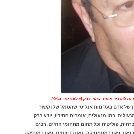
גם להרכיב אותם. אהוד ברק (צילום: זאב גלילי)
ין של אדם בעל מוח אנליטי שהסמל שלו קשור
נעולים. כמו מנעולים, אומרים חסידיו, יודע ברק
רתית, פוליטית וכל תחום מתחומי החיים. רבים
און. גאון במתמטיקה, גאון בניווטים, גאון במוסיקה