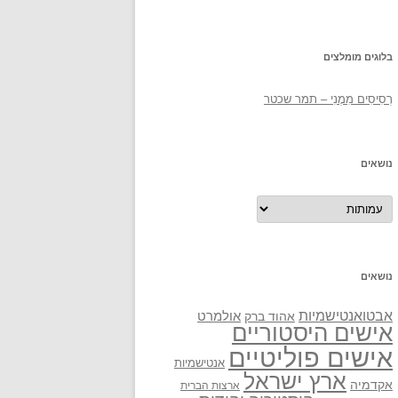
בלוגים מומלצים
רְסִיסִים מִמֶנִי – תמר שכטר
נושאים
נושאים
נושאים
אבטואנטישמיות
אולמרט
אהוד ברק
אישים היסטוריים
אישים פוליטיים
אנטישמיות
ארץ ישראל
אקדמיה
ארצות הברית