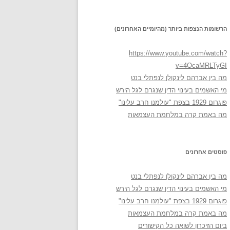
הרשומות הנצפות ביותר (מהיומיים האחרונים)
https://www.youtube.com/watch?
v=4OcaMRLTyGI
מה בין אברהם לינקולן לנפתלי בנט
מי האשמים בעינוי הדין שנגרם לגל הירש
פוגרום 1929 בצפת "עולמנו חרב עלינו"
מה באמת קרה במלחמת העצמאות
פוסטים אחרונים
מה בין אברהם לינקולן לנפתלי בנט
מי האשמים בעינוי הדין שנגרם לגל הירש
פוגרום 1929 בצפת "עולמנו חרב עלינו"
מה באמת קרה במלחמת העצמאות
ביום הזיכרון לשואה כל הקישורים