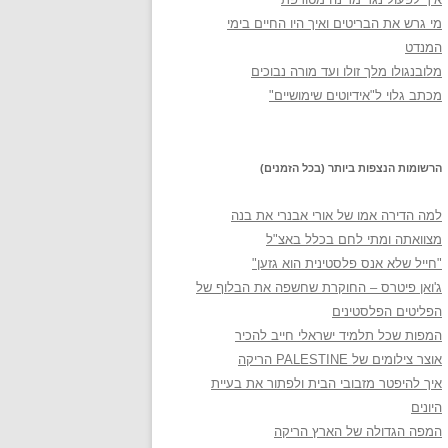
מי גרש את הבריטים ואיך היו החיים בימי
המנדט
מלובנגולו מלך זולו ועד מורה נבוכים
מכתב גלוי ל"אידיוטים שימושיים"
הרשומות הנצפות ביותר (בכל הזמנים)
למה הדירה אמו של אורי אבנרי את בנה
מצוואתה ומתי לחם בכלל באצ"ל
"חייל שלא אנס פלסטינית הוא גזען"
ג'ואן פיטרס – החוקרת שחשפה את הבלוף של
הפליטים הפלסטינים
המפות שכל תלמיד ישראלי חייב להכיר
אוצר צילומים של PALESTINE הריקה
איך להיפטר מזבובי הבית ולפתור את בעיית
היונים
המפה הגדולה של הארץ הריקה