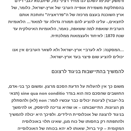
ודמשק יסכימו לשלם לנו מחיר רציני כזה, שיתבטא לגבי דידם
בהסתלקות משמירת אופייה הערבי של ארץ-ישראל, כלומר, של
ארץ השוכנת בעצם מרכזה של ה"פדראציה" וחותכת אותם
לחצאים,- עלינו להציע להם תמורה גדולה עד למאוד… הלאומיות
הערבית שואפת למה ששאפה, נאמר, הלאומיות האיטלקית עד
שנת 1870: לאיחוד ולעצמאות ממלכתית.
…המסקנה: לא לערביי ארץ-ישראל ולא לשאר הערבים אין אנו
יכולים להציע שום פיצוי בעד ארץ-ישראל.
להמשיך בהתיישבות בניגוד לרצונם
משום כך אין להעלות על הדעת הסכם מרצון. ומשום כך בני-אדם,
החושבים שהסכם כזה הוא בגדר sine qua non conditio (תנאי
בל-יעבור) לציונות יכולים כבר עכשיו לומר: non (לא) ולהסתלק
מן הציונות. התיישבותנו – או שהיא צריכה להיפסק, או להימשך
בניגוד לרצונה של אוכלוסיית הילידים. ולפיכך היא יכולה להמשיך
ולהתפתח רק בחסותו של כוח מגן, שאינו תלוי באוכלוסיה
המקומית – קיר ברזל, שאותו לא יהא בכוחה של האוכלוסייה