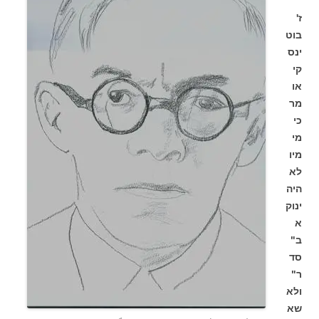
ז'
בוט
ינס
קי
או
מר
כי
מי
מיו
לא
היה
ינוק
א
ב"
סד
ר"
ולא
שא