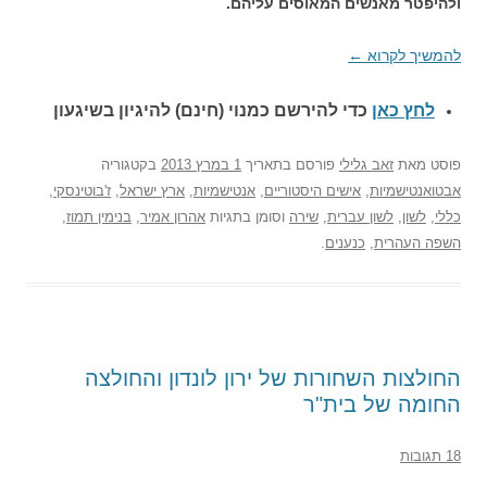
ולהיפטר מאנשים המאוסים עליהם.
להמשיך לקרוא
←
לחץ כאן
כדי להירשם כ
מנוי (חינם) להיגיון בשיגעון
פוסט
מאת
זאב גלילי
פורסם בתאריך
1 במרץ 2013
בקטגוריה
אבטואנטישמיות
,
אישים היסטוריים
,
אנטישמיות
,
ארץ ישראל
,
ז'בוטינסקי
,
כללי
,
לשון
,
לשון עברית
,
שירה
וסומן בתגיות
אהרון אמיר
,
בנימין תמוז
,
השפה העהרית
,
כנענים
.
החולצות השחורות של ירון לונדון והחולצה
החומה של בית"ר
18 תגובות