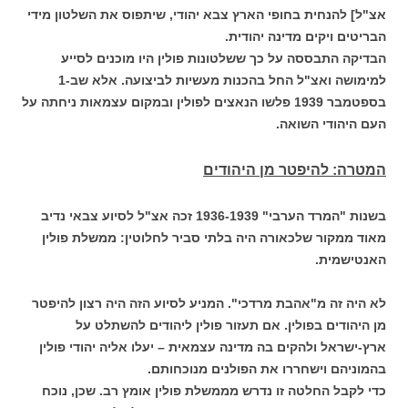
אצ"ל] להנחית בחופי הארץ צבא יהודי, שיתפוס את השלטון מידי
הבריטים ויקים מדינה יהודית.
הבדיקה התבססה על כך ששלטונות פולין היו מוכנים לסייע
למימושה ואצ"ל החל בהכנות מעשיות לביצועה. אלא שב-1
בספטמבר 1939 פלשו הנאצים לפולין ובמקום עצמאות ניחתה על
העם היהודי השואה.
המטרה: להיפטר מן היהודים
בשנות "המרד הערבי" 1936-1939 זכה אצ"ל לסיוע צבאי נדיב
מאוד ממקור שלכאורה היה בלתי סביר לחלוטין: ממשלת פולין
האנטישמית.
לא היה זה מ"אהבת מרדכי". המניע לסיוע הזה היה רצון להיפטר
מן היהודים בפולין. אם תעזור פולין ליהודים להשתלט על
ארץ-ישראל ולהקים בה מדינה עצמאית – יעלו אליה יהודי פולין
בהמוניהם וישחררו את הפולנים מנוכחותם.
כדי לקבל החלטה זו נדרש מממשלת פולין אומץ רב. שכן, נוכח