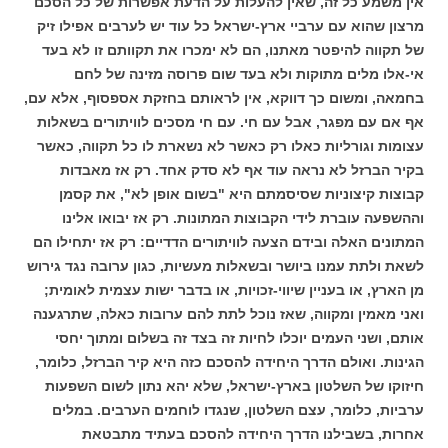
אין משמע כל זה, שאין להעלות על הדעת אפשרות של כל הסכם
מרצון שהוא עם ערביי ארץ-ישראל כל עוד יש לערבים אפילו זיק
של תקווה להיפטר מאתנו, הם לא ימכרו את תקוותם זו לא בעד
אי-אלו מלים מתוקות ולא בעד שום פרוסה מזינה של לחם
בחמאה, ומשום כך דווקא, אין לראותם בחזקת אספסוף, אלא עם,
אף אם עם מפגר, אבל עם חי. עם חי מסכים לוויתורים בשאלות
עצומות וגורליות כאלו רק כאשר לא נשארת לו כל תקווה, כאשר
בקיר הברזל לא נראה עוד אף לא סדק אחד. רק אז מאבדות
קבוצות קיצוניות שסיסמתם היא "בשום אופן לא", את קסמן
וההשפעה עוברת לידי הקבוצות המתונות. רק אז יבואו אלינו
המתונים האלה ובידם הצעה לוויתורים הדדיים: רק אז יתחילו הם
לשאת ולתת עמנו ביושר ובשאלות מעשיות, כגון ערובה נגד גירוש
מן הארץ, או בעניין שיווי-זכויות, או בדבר ישות עצמית לאומית;
ואני מאמין ומקווה, שאז נוכל לתת להם ערובות כאלה, שתרגענה
אותם, ושני העמים יוכלו לחיות זה בצד זה בשלום ומתוך יחסי
הגינות. ואולם הדרך היחידה להסכם כזה היא קיר הברזל, כלומר,
חיזוקו של השלטון בארץ-ישראל, שלא יהא נתון לשום השפעות
ערביות, כלומר, עצם השלטון, שנגדו לוחמים הערבים. במלים
אחרות, בשבילנו הדרך היחידה להסכם בעתיד מתבטאת