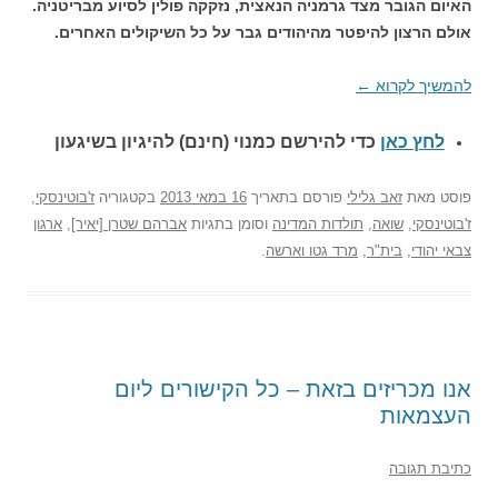
האיום הגובר מצד גרמניה הנאצית, נזקקה פולין לסיוע מבריטניה.
אולם הרצון להיפטר מהיהודים גבר על כל השיקולים האחרים.
להמשיך לקרוא
←
לחץ כאן
כדי להירשם כ
מנוי (חינם) להיגיון בשיגעון
פוסט
מאת
זאב גלילי
פורסם בתאריך
16 במאי 2013
בקטגוריה
ז'בוטינסקי
,
ז'בוטינסקי
,
שואה
,
תולדות המדינה
וסומן בתגיות
אברהם שטרן [יאיר]
,
ארגון
צבאי יהודי
,
בית"ר
,
מרד גטו וארשה
.
אנו מכריזים בזאת – כל הקישורים ליום
העצמאות
כתיבת תגובה