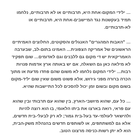
… ילידי המקום-אחת היא, תרבותיים או לא תרבותיים, נלחמו
תמיד בעקשנות נגד המיישבים-אחת היא, תרבותיים או
לא-תרבותיים.
… "האבות המהגרים" האנגלים והסקוטים, החלוצים האמיתיים
הראשונים של אמריקה הצפונית… האמינו בתום-לב, שבערבה
האמריקאית יש די מקום גם ללבנים וגם לאדומים… שום תפקיד
לא מילאה כאן גם השאלה, אם יש באותה ארץ אדמות פנויות
רבות… ילידי המקום נלחמו לא משום שהם פחדו מדעת או מתוך
הכרה ברורה מפני גירוש, אלא פשוט משום שאין שום יליד-מקום
בשום מקום ובשום זמן יכול להסכים לכל התיישבות שהיא.
… כל עם, שהוא מיושבי-הארץ, בין שהוא עם תרבותי ובין שהוא
עם פראי, רואה בארצו את ביתו הלאומי, בו הוא רוצה להיות
ולהישאר לעולמי-עד בעל-בית גמור; לא רק לבעלי-בית חדשים,
אלא גם למשתתפים, או לשותפים חדשים בהנהלת משק-הבית,
הוא לא יתן רשות-כניסה מרצונו הטוב.