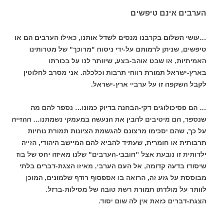
הערבים אינם טיפשים
…עושי השלום בקרבנו מנסים לשדל אותנו, כאילו הערבים הם או
טיפשים, שניתן לרמותם על-ידי ניסוח "מרוכך" של מטרותינו
האמיתיות, או שבט אוהב-בצע, שיוותר לנו על בכורתו
בארץ-ישראל תמורת רווחי תרבות וכלכלה. אני מסרב לחלוטין
לקבל השקפה זו על ערביי ארץ-ישראל.
… הם פסיכולוגים דקי-הבחנה בדיוק כמונו… נספר להם מה
שנספר, הם מיטיבים להבין את הנעשה במעמקי נשמתנו… ההזייה
על כך, שהם יסכימו מרצונם להגשמת הציונות תמורת נוחיות
תרבותית או חומרית, שעתיד להביא להם המיישב היהודי, הזייה
ילדותית זו נובעת אצל "חובבי-הערבים" שלנו מאיזה יחס של בוז
שיסודו בדעה קדומה, אל העם הערבי, מאיזו הצגת-דברים בלתי
מבוססת על גזע זה, הרואה בו אספסוף רודף שלמונים, המוכן
לוותר על מולדתו תמורת רשת טובה של מסילות-ברזל.
הצגת-דברים כזאת אין לה שום יסוד.