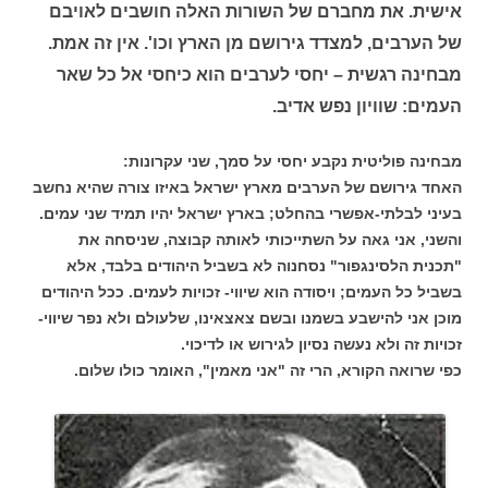
אישית. את מחברם של השורות האלה חושבים לאויבם
של הערבים, למצדד גירושם מן הארץ וכו'. אין זה אמת.
מבחינה רגשית – יחסי לערבים הוא כיחסי אל כל שאר
העמים: שוויון נפש אדיב.
מבחינה פוליטית נקבע יחסי על סמך, שני עקרונות:
האחד גירושם של הערבים מארץ ישראל באיזו צורה שהיא נחשב
בעיני לבלתי-אפשרי בהחלט; בארץ ישראל יהיו תמיד שני עמים.
והשני, אני גאה על השתייכותי לאותה קבוצה, שניסחה את
"תכנית הלסינגפור" נסחנוה לא בשביל היהודים בלבד, אלא
בשביל כל העמים; ויסודה הוא שיווי- זכויות לעמים. ככל היהודים
מוכן אני להישבע בשמנו ובשם צאצאינו, שלעולם ולא נפר שיווי-
זכויות זה ולא נעשה נסיון לגירוש או לדיכוי.
כפי שרואה הקורא, הרי זה "אני מאמין", האומר כולו שלום.