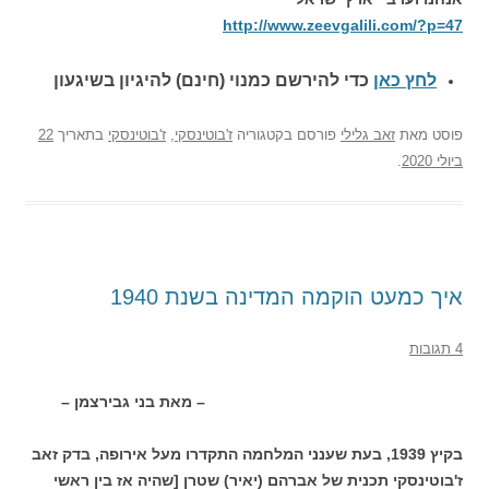
http://www.zeevgalili.com/?p=47
לחץ כאן
כדי להירשם כ
מנוי (חינם) להיגיון בשיגעון
פוסט
מאת
זאב גלילי
פורסם בקטגוריה
ז'בוטינסקי
,
ז'בוטינסקי
בתאריך
22
ביולי 2020
.
איך כמעט הוקמה המדינה בשנת 1940
4 תגובות
– מאת בני גבירצמן –
בקיץ 1939, בעת שענני המלחמה התקדרו מעל אירופה, בדק זאב
ז'בוטינסקי תכנית של אברהם (יאיר) שטרן [שהיה אז בין ראשי