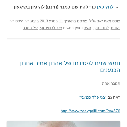
לחץ כאן
כדי להירשם כ
מנוי (חינם) להיגיון בשיגעון
פוסט
מאת
זאב גלילי
פורסם בתאריך
11 במרץ 2013
בקטגוריה
היסטוריה
יהודית
,
ז'בוטינסקי
,
חגים
וסומן בתגיות
זאב ז'בוטינסקי
,
ליל הסדר
.
חמש שנים לפטירתו של אהרון אמיר אחרון
הכנענים
תגובה אחת
ראה גם
"בני פלד ככנעני"
http://www.zeevgalili.com/?p=376