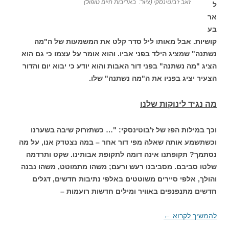
זאב ז'בוטינסקי (ציור: באדיבות חיים טופול)
ל
אר
בע
קושיות. אבל מאותו ליל סדר קלט את המשמעות של ה"מה
נשתנה" שמציג הילד בפני אביו. והוא אומר על עצמו כי גם הוא
הציג "מה נשתנה" בפני דור האבות והוא יודע כי יבוא יום והדור
הצעיר יציג בפניו את ה"מה נשתנה" שלו.
מה נגיד לינוקות שלנו
וכך במילות הפז של ז'בוטינסקי: "… כשתזרוק שיבה בשערנו
וכשתשמע אותה שאלה מפי דור אחר – במה נצטדק אנו, על מה
נסתמך? תקופתנו אינה דומה לתקופת אבותינו. שקט ותרדמה
שלטו סביבם. מסביבנו רעש ורעם; משהו מתמוטט, משהו נבנה
והולך, אלפי סיירים משוטטים באלפי נתיבות חדשים, דגלים
חדשים מתנפנפים באוויר ומילים חדשות רועמות –
להמשיך לקרוא
←