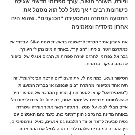
ופורה, משורר חשוב, עורך ספרותי חדשני שגילה
כישרונות רבים * אך מעל לכל הוא מסמל את
התנועה המוזרה והמסעירה "הכנענים", שהוא היה
אחרון מיסדיה ומאמיניה
את אהרון אמיר הכרתי לראשונה בראשית שנות ה-60. עבדתי אז
כמתרגם זוטר בעיתון "הבוקר". באחד הימים נתן לי העורך,
גבריאל צפרוני, לתרגם יצירה ספרותית, תרגום אנגלי של סיפור
שנכתב במקור ברוסית.
הסיפור נשא, כמדומה לי, את השם "יום הרצח הבינלאומי". זה
היה אחד מסיפורי מחתרת רבים שנפוצו אז בברית המועצות
("סאמיזדאט" קראו לספרות זו). הרעיון המרכזי של הסיפור היה
שהשלטונות מכריזים על יממה אחת, בה יכול כל אדם לרצוח כל
אדם מבלי לבוא על עונשו. המספר תאר את האווירה ששררה
באותה מדינה בה נקבע חוק דמיוני כזה, כיצד נהגו האנשים עם
נטיה טבעית לרצח וכיצד התלבטו גם אנשים, כאילו נורמטיביים,
בין ההכרה המוסרית שלהם לבין הנטיה לנצל את ההזדמנות