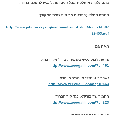
בהסתלקות מוחלטת מכל הניסיונות להגיע להסכם בהווה.
הנוסח המלא (בתרגום מרוסית שפת המקור):
http://www.jabotinsky.org/multimedia/upl_doc/doc_241007
_29453.pdf
ראה גם:
צוואת ז'בוטינסקי בשמשון: ברזל מלך וצחוק
http://www.zeevgalili.com/?p=461
זאב ז'בוטינסקי מי מכיר מי יודע
http://www.zeevgalili.com/?p=9463
החמור של בורידאן נגד קיר הברזל
http://www.zeevgalili.com/?p=223
אנחנו וערביי ארץ ישראל