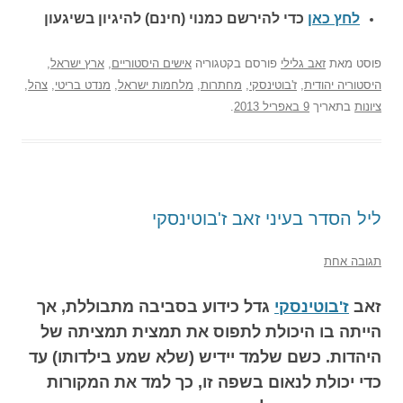
לחץ כאן
כדי להירשם כ
מנוי (חינם) להיגיון בשיגעון
פוסט
מאת
זאב גלילי
פורסם בקטגוריה
אישים היסטוריים
,
ארץ ישראל
,
היסטוריה יהודית
,
ז'בוטינסקי
,
מחתרות
,
מלחמות ישראל
,
מנדט בריטי
,
צהל
,
ציונות
בתאריך
9 באפריל 2013
.
ליל הסדר בעיני זאב ז'בוטינסקי
תגובה אחת
זאב
ז'בוטינסקי
גדל כידוע בסביבה מתבוללת, אך
הייתה בו היכולת לתפוס את תמצית תמציתה של
היהדות. כשם שלמד יידיש (שלא שמע בילדותו) עד
כדי יכולת לנאום בשפה זו, כך למד את המקורות