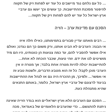
… כל עם נלחם נגד מיישבים כל עוד יש לפחות זיק של תקווה
להיפטר מסכנת ההתיישבות. כך עושים וכך יעשו גם ערביי
ארץ-ישראל כל עוד יש להם לפחות זיק של תקווה…
הסכם עם מדינות ערב – הזיה
… רבים מאתנו עדיין סבורים בתמימותנו, כאילו חלה איזו
אי-הבנה: הערבים לא הבינו אותנו, ורק משום כך הם נגדנו; ואולם
אילו אפשר להסביר להם, עד כמה צנועות הן כוונותינו, היו הם מיד
מושיטים לנו את ידם. זוהי טעות, שכבר הוכחה לא אחת…
להתיישבות יכולה להיות מטרה אחת בלבד; אך מטרה זו אין
הערבי מוכן לקבל: כל זה הוא מטבע הדברים, ולשנות טבע זה
אי-אפשר… ולפיכך, מן ההכרח היה גם אז לנהל את ההתיישבות
בניגוד לרצונם של ערביי ארץ-ישראל, כלומר, באותם התנאים
שהיא מתנהלת כעת.
… הסכם עם הערבים הלא-ארץ-ישראליים הוא בגדר הזייה שאינה
ניתנת להתגשם… כדי שהערבים הלאומיים של באגדאד, מכה