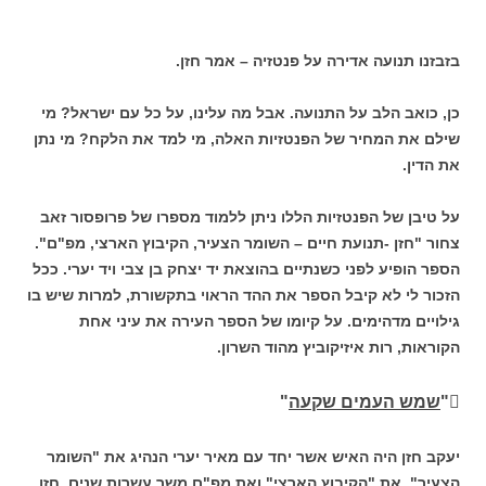
בזבזנו תנועה אדירה על פנטזיה – אמר חזן.
כן, כואב הלב על התנועה. אבל מה עלינו, על כל עם ישראל? מי
שילם את המחיר של הפנטזיות האלה, מי למד את הלקח? מי נתן
את הדין.
על טיבן של הפנטזיות הללו ניתן ללמוד מספרו של פרופסור זאב
צחור "חזן -תנועת חיים – השומר הצעיר, הקיבוץ הארצי, מפ"ם".
הספר הופיע לפני כשנתיים בהוצאת יד יצחק בן צבי ויד יערי. ככל
הזכור לי לא קיבל הספר את ההד הראוי בתקשורת, למרות שיש בו
גילויים מדהימים. על קיומו של הספר העירה את עיני אחת
הקוראות, רות איזיקוביץ מהוד השרון.
"
שמש העמים שקעה
"
יעקב חזן היה האיש אשר יחד עם מאיר יערי הנהיג את "השומר
הצעיר", את "הקיבוץ הארצי" ואת מפ"ם משך עשרות שנים. חזן