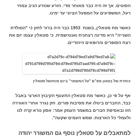
הסוטים. אך זה היה כבר מאוחר מדי. הזרע שנזרע הניב צמחי
רעל, המשפיעים על המפעל הציוני עד ימינו.
כאשר מת סטאלין, בשנת 1953 כבר היה ברור לחזן כי "המולדת
השנייה" היא מדינה רצחנית ואנטישמית. כי סטאלין עצמו יזם את
רצח הסופרים והרופאים היהודיים.
כותרת של בטאון מפ"ם "על המשמר" ביום מותושל סטאלין
אף על פי כן, כאשר מת סטאלין התעטף הקיבוץ הארצי באבל
כבד, החברים ביטלו את מסיבות פורים. חזן נגרר אחרי האווירה
הזו ובאסיפת חברים במשמר העמק אמר: אסון נורא קרה לנו
ולעמלי כל הארצות. שמש העמים שקעה".
למתאבלים על סטאלין נוסף גם המשורר יהודה