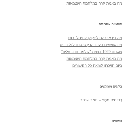
מה באמת קרה במלחמת העצמאות
פוסטים אחרונים
מה בין אברהם לינקולן לנפתלי בנט
מי האשמים בעינוי הדין שנגרם לגל הירש
פוגרום 1929 בצפת "עולמנו חרב עלינו"
מה באמת קרה במלחמת העצמאות
ביום הזיכרון לשואה כל הקישורים
בלוגים מומלצים
רְסִיסִים מִמֶנִי – תמר שכטר
נושאים