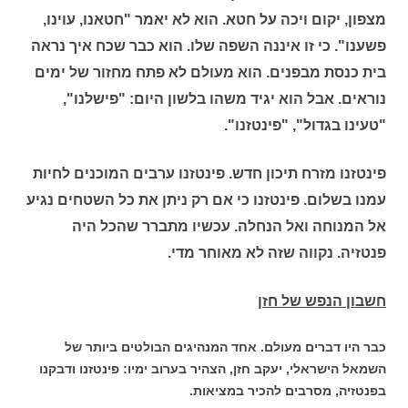
מצפון, יקום ויכה על חטא. הוא לא יאמר "חטאנו, עוינו,
פשענו". כי זו איננה השפה שלו. הוא כבר שכח איך נראה
בית כנסת מבפנים. הוא מעולם לא פתח מחזור של ימים
נוראים. אבל הוא יגיד משהו בלשון היום: "פישלנו",
"טעינו בגדול", "פינטזנו".
פינטזנו מזרח תיכון חדש. פינטזנו ערבים המוכנים לחיות
עמנו בשלום. פינטזנו כי אם רק ניתן את כל השטחים נגיע
אל המנוחה ואל הנחלה. עכשיו מתברר שהכל היה
פנטזיה. נקווה שזה לא מאוחר מדי.
חשבון הנפש של חזן
כבר היו דברים מעולם. אחד המנהיגים הבולטים ביותר של
השמאל הישראלי, יעקב חזן, הצהיר בערוב ימיו: פינטזנו ודבקנו
בפנטזיה, מסרבים להכיר במציאות.