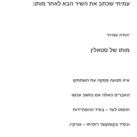
עמיחי שכתב את השיר הבא לאחר מותו:
יהודה עמיחי
מותו של סטאלין
אֵיזוֹ תְּנוּעָה פָּסְקָה עֵת הִשְׁתַּתְּקוּ
הַאֵבָרִים הָאֵלֶּה אִם נַחְשֹּׁב עַכְשָׁו
חוּסְמוּ לָעַד – בְּסִיד הַהִסְתָיידוּת
וּכְסִיד בְּקוּמְקוּמֵי רוּסִיָתוֹ – עוֹרְקָיו.