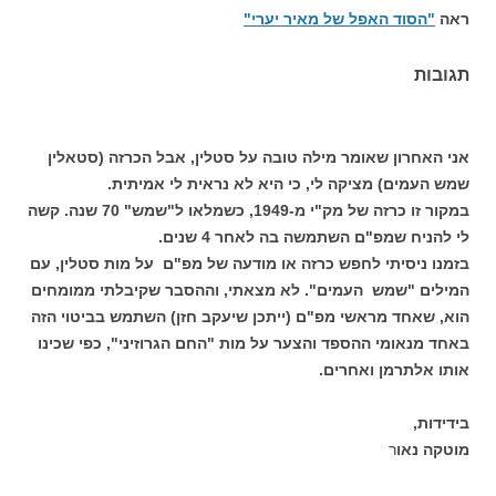
ראה
"הסוד האפל של מאיר יערי"
תגובות
אני האחרון שאומר מילה טובה על סטלין, אבל הכרזה (סטאלין
שמש העמים) מציקה לי, כי היא לא נראית לי אמיתית.
במקור זו כרזה של מק"י מ-1949, כשמלאו ל"שמש" 70 שנה. קשה
לי להניח שמפ"ם השתמשה בה לאחר 4 שנים.
בזמנו ניסיתי לחפש כרזה או מודעה של מפ"ם על מות סטלין, עם
המילים "שמש העמים". לא מצאתי, וההסבר שקיבלתי ממומחים
הוא, שאחד מראשי מפ"ם (ייתכן שיעקב חזן) השתמש בביטוי הזה
באחד מנאומי ההספד והצער על מות "החם הגרוזיני", כפי שכינו
אותו אלתרמן ואחרים.
בידידות,
מוטקה נאו
ר