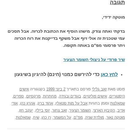
תגובה
מוטקה ידידי,
בדקתי ואתה צודק. מישהו הוסיף את הכתובת לכרזה. אבל תסכים
עמי שטכנית זה אולי זיוף אבל משקף בדייקנות את רוח הכרזה
ויתר פרסומי מפ"ם באותה תקופה.
שיר פרודי על ניצולי השומר הצעיר
לחץ כאן
כדי להירשם כ
מנוי (חינם) להיגיון בשיגעון
פוסט
מאת
זאב גלילי
פורסם בתאריך
2 ביוני 1999
בקטגוריה
אישים
היסטוריים
,
אישים פוליטיים
,
בוגדים ובגידה
,
מחתרות
,
מרקסיזם
,
ספרים
,
שמאלנות
וסומן בתגיות
אבל על מות סטאלין
,
אהוד ברק
,
אהרון כהן
,
אודי
אדיב
,
הקיבוץ הארצי
,
השומר הצעיר
,
זאב צחור
,
יוסי ביילין
,
יעקב חזן
,
מוטקה נאור
,
מולדת שניה
,
מפ"ם
,
על המשמר
,
רן כהן
,
שיח
,
שמאלנות
.