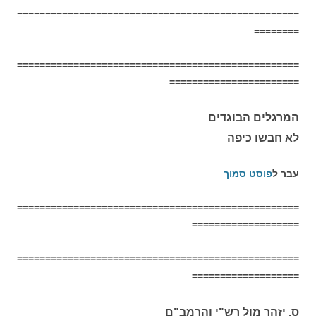
==================================================
========
==================================================
=======================
המרגלים הבוגדים
לא חבשו כיפה
עבר ל
פוסט סמוך
==================================================
===================
==================================================
===================
ס. יזהר מול רש"י והרמב"ם