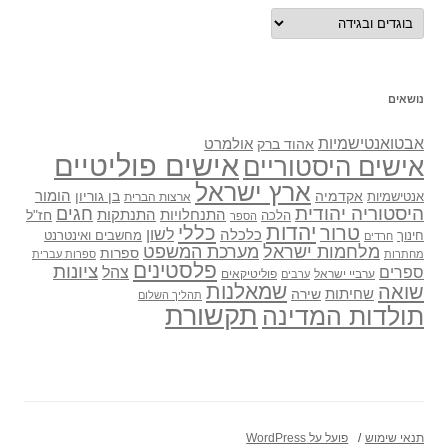
נושאים
נושאים
אבטואנטישמיות
אולמרט
אהוד ברק
אישים פוליטיים
אישים היסטוריים
ארץ ישראל
אקדמיה
בן גוריון
הומור
אנטישמיות
ארצות הברית
היסטוריה יהודית
חגים
התנתקות
התנחלויות
חז"ל
הלכה
הספר
יהדות
כללי
טרור
לשון
כלכלה
מחשבים ואינטרנט
חינוך
חרדים
מלחמות ישראל
מערכת המשפט
ספרות
מחתרות
ספרות עברית
פלסטינים
ציונות
ספרים
צהל
ערביי ישראל
פוליטיקאים
ערבים
שואה
שמאלנות
שחיתות
שירה
תהליך השלום
תקשורת
תולדות המדינה
תנאי שימוש
פועל על WordPress