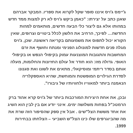
ג'יימס ג'ויס איננו סופר שקל לקרוא את ספריו. המבקר אברהם
שאנן כתב על יצירתו: "כאמן ביקש ג'ויס לא רק למצות ממד חדש
במהותו אלא גם ליצור כלי הבעה חדשים, מותאמים למהות
החדשה… לפיכך, הרחיב את הלשון לכלל ביטויים וצרופים, שאין
הקורא יכול לתפוס את משמעותם בקריאה ראשונה. שכן, ג'ויס
מגלה פנים חדשות למונולוג הפנימי ומנתח וחושף את זרם
המחשבות והתגובות המוצנעות עמוק בקיפולי הנפש או בקיפולי
האופי. גדולה מזו: הוא חודר אל עולם החזיונות והחלומות, מעלה
אותם בסדר ריתמי ומוסיקאלי, מתאים את לשונו ואת סגנונו
לסדרת הגילויים המופשטת והמוחשת, שהיא האספקלריה
הנאמנה ביותר למאווייו ולחוויותיו של גיבורו".
ובכן, את אחת היצירות המורכבות ביותר של ג'ויס קרא אהוד ברק
הרמטכ"ל בפחות משלושה ימים. אינני יודע אם בין לבין הוא השיג
את אחד מששת הצל"שים . אבל אין ספק שהסיפור הזה שרת את
מה שהביוגרפים שלו כינו הצל"ש השביעי – הצלחתו בבחירות
1999.