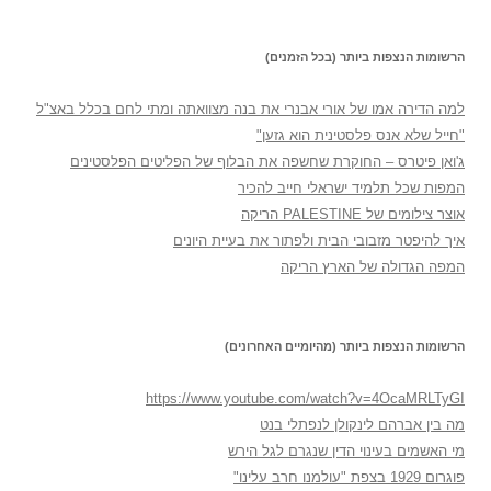
הרשומות הנצפות ביותר (בכל הזמנים)
למה הדירה אמו של אורי אבנרי את בנה מצוואתה ומתי לחם בכלל באצ"ל
"חייל שלא אנס פלסטינית הוא גזען"
ג'ואן פיטרס – החוקרת שחשפה את הבלוף של הפליטים הפלסטינים
המפות שכל תלמיד ישראלי חייב להכיר
אוצר צילומים של PALESTINE הריקה
איך להיפטר מזבובי הבית ולפתור את בעיית היונים
המפה הגדולה של הארץ הריקה
הרשומות הנצפות ביותר (מהיומיים האחרונים)
https://www.youtube.com/watch?v=4OcaMRLTyGI
מה בין אברהם לינקולן לנפתלי בנט
מי האשמים בעינוי הדין שנגרם לגל הירש
פוגרום 1929 בצפת "עולמנו חרב עלינו"