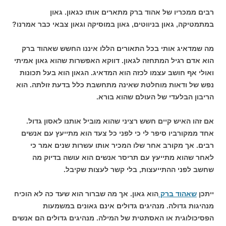
רבים ממכריו של אהוד ברק מתארים אותו כגאון. גאון
במתמטיקה, גאון בניווטים, גאון במוסיקה וגאון צבאי כבר אמרנו?
מה שמדאיג אותי בכל התאורים הללו איננו החשש שאהוד ברק
הוא אדם רגיל המתחזה לגאון. דווקא האפשרות שהוא גאון אמיתי
ואולי אף חושב עצמו לכזה הוא המדאיג. הגאון הוא בעל תכונות
נפש של ודאות מוחלטת שאינה מתחשבת כלל בדעת זולתה. הוא
הריבון הבלעדי של העולם שהוא בורא.
אם זהו האיש קיים חשש רציני שהוא מוביל אותנו לאסון גדול.
אחד ממקורביו סיפר לי כי לפני כל צעד הוא מתייעץ עם אנשים
רבים. אך מקורב אחר שלו המכיר אותו עשרות שנים אמר כי
לאחר שהוא מתייעץ עם תריסר אנשים הוא עושה בדיוק מה
שחשב לפני ההתייעצות, בלי קשר לעצות שקיבל.
ייתכן
שאהוד ברק
הוא גאון. אך מה שברור הוא שעד כה לא הוכיח
מנהיגות גדולה. מנהיגים גדולים אינם גאונים במשמעות
הפסיכולוגית או האסתטית של המילה. מנהיגים גדולים הם אנשים