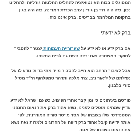
המסוגלים בכוח האינטואיציה להחליט החלטות גורליות ולהחליט
נכון. כזה היה דוד בן גוריון ערב הכרזת המדינה. כזה היה בגין
בתקופת המלחמה בבריטים. ברק איננו כזה.
ברק לא ידעתי
אם ברק ידע או לא ידע על
שערוריית העמותות
יצטרך להסביר
לחוקרי המשטרה ואם ירצה השם גם לבית המשפט.
אבל לציבור הרחב הוא חייב להסביר מייד מתי בדיוק נודע לו על
נפילתם של ליאור ניב, צחי מלכה ותדהר טמפלהוף הי"ד מטיל
סורי בלבנון.
פורסם בעיתונים כי זמן קצר אחרי הפיגוע, כשעם ישראל לא ידע
עדיין שמתינו מוטלים לפנינו, נשא אהוד ברק את הנאום החנפני
הסטנדרטי שלו בשבחו של אסד מייסד סוריה המודרנית. לפי
אותה ידיעה קיבל אהוד ברק דיווח על ההרוגים ולמרות זאת נשא
את הנאום בשבחו של אסד.