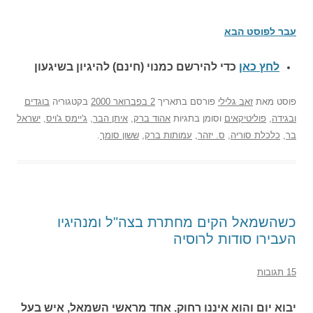
עבר לפוסט הבא
לחץ כאן
כדי להירשם כ
מנוי (חינם) להיגיון בשיגעון
פוסט
מאת
זאב גלילי
פורסם בתאריך
2 בפברואר 2000
בקטגוריה
בוגדים
ובגידה
,
פוליטיקאים
וסומן בתגיות
אהוד ברק
,
איתן הבר
,
ג'יימס ג'ויס
,
ישראל
בר
,
כלכלת סוריה
,
ס. יזהר
,
עמותות ברק
,
ששון סומך
.
כשהשמאל הקים מחתרת בצה"ל ומנהיגיו
העבירו סודות לרוסיה
15 תגובות
יבוא יום והוא איננו רחוק. אחד מראשי השמאל, איש בעל