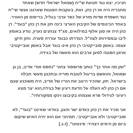
חניכיו, יצא נגד תנועת ש"יח (שמאל ישראלי חדש) שאחד
מחבריה היה אז רן כהן. זאת, בעקבות הפגנות שארגנו אנשי שי"ח
נגד השמדת שדות מזרע של כפר ערבי בגליל, בריסוס מן האוויר.
באחד הכינוסים של הקיבוץ הארצי כינה חזן את רן כהן "בוגד". רן
כהן היה אז סגן אלוף במילואים, מג"ד צנחנים נערץ, נודע באומץ
ליבו ובמסירותו לצה"ל. הגדרתו כבוגד עוררה סערה. וחזן תיקן
עצמו: באופן סובייקטיבי רן כהן אינו בוגד אבל באופן אובייקטיבי
ארגון הפגנה למען ערבים הוא מעשה של בגידה.
"זמן מה אחר כך" כותב פרופסור צחור "נתפס אודי אדיב, בן גן
שמואל, והואשם בריגול לטובת סוריה ובתכנון מעשי חבלה
בישראל. חזן, שהכיר היטב את הוריו של אדיב, היה משוכנע שגם
אם רן כהן לא העלה על הדעת רעיון של בגידה,הוא יצר מצע
רעיוני לגידולי פרא שצמחו בקיבוצו וינקו ממקורותיו".
אני מכיר את רן כהן כאדם ישר והגון. בוודאי שאיננו "בוגד", לא
סובייקטיבי ולא אובייקטיבי. תמיהני אם הוא יהיה האיש שיקום
ביום מן הימים ויצהיר: פינטזנו". [ז.ג.]