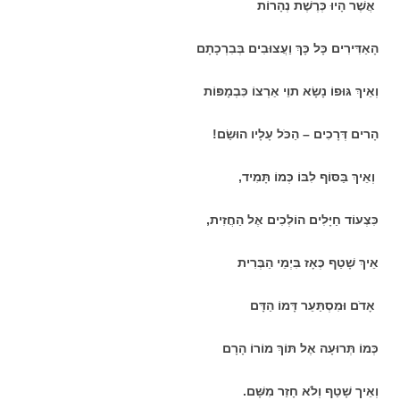
אֲשֶׁר הָיוּ כְּרֶשֶׁת נְהָרוֹת
הָאַדִּירִים כָּל כָּךְ וַעֲצוּבִים בְּבִרְכָתָם
וְאֵיךְ גּוּפוֹ נָשָׂא תוֵי אַרְצוֹ כִּבְמָפּוֹת
הָרים דְּרָכִים – הַכֹּל עָלָיו הוּשַׂם!
וְאֵיךְ בַּסּוֹף לִבּוֹ כְּמוֹ תָּמִיד,
כִּצְעוֹד חַיָּלִים הוֹלְכִים אֶל הַחֲזִית,
אֵיךְ שָׁטַף כְּאָז בִּיְמֵי הַבְּרִית
אָדֹם וּמִסְתַּעֵר דָּמוֹ הַדָּם
כְּמוֹ תְּרוּעָה אֶל תּוֹךְ מוֹרוֹ הָרָם
וְאֵיך שָׁטַף וְלֹא חָזַר מִשָּׁם.