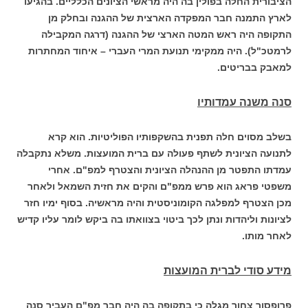
הציבורית החלה בפולין בה היה מראשי הציונים הכלליים. בהגיעו
לארץ התמנה חבר המפקדה הארצית של ההגנה ובחלק מן
התקופה היה ראש המטה הארצי של ההגנה (דרגה המקבילה
לרמטכ"ל). היה ממקימי תנועת המרי העברי – איחוד המחתרות
למאבק בבריטים.
סנה משנה עמדותיו
בשלב מסוים חלה תפנית בהשקפותיו הפוליטיות. הוא קרא
לתנועה הציונית לשתף פעולה עם ברית המועצות. משלא נתקבלה
עמדתו התפטר מן ההנהלה הציונית והצטרף למפ"ם. אחרי
משפטי פראג הוא פרש ממפ"ם והקים את חזית השמאל ולאחר
מכן הצטרף למפלגה הקומוניסטית והיה מראשיה. בסוף ימיו חזר
לציונות וליהדות ונתן לכך ביטוי בצוואתו בה ביקש לומר עליו קדיש
לאחר מותו.
מידע סודי לברית המועצות
פרופסור צחור מגלה כי בתקופה בה היה חבר מפ"ם העביר סנה