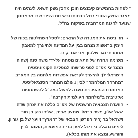
* לפחות בחמישים קיבוצים הוכן מחסן נשק חשאי. לעתים היה
מאגר הנשק הסודי גדול בכמותו ובאיכות הציוד שבו מהמחסן
שנועד להגנה המרחבית בפיקוח צה"ל.
חזן ניסח את המטרה של התאים: לסכל השתלטות בכוח של
הימין בראשות מנחם בגין על המדינה ולהיערך למאבק
מחתרתי נגד שלטון ימני אם יקום.
משימה אחרת של התאים נוסחה על-ידי משה סנה (שהיה
ממנהיגי מפ"ם לפני פרישתו למפלגה הקומוניסטית
הישראלית): להיערך לקראת אפשרות מלחמה בין המערב
"מחרחר המלחמה" לבין עולם המחר" הסוציאליסטי.
המחתרת המהפכנית נועדה לפעול בצה"ל להשתתפות
אקטיבית ב"מלחמה העולמית הקרבה".
הוועדה הצבאית הרשמית של מפ"ם כללה את יצחק שדה,
יגאל אלון, משה כרמל, שמעון אבידן, אליהו כהן בן חור
וישראל בר (היה הפרשן הצבאי של "הארץ" ויועץ של בן גוריון.
לימים נתגלה כי ריגל למען ברית המועצות, הועמד לדין
והורשע ומצא את מותו בכלא).