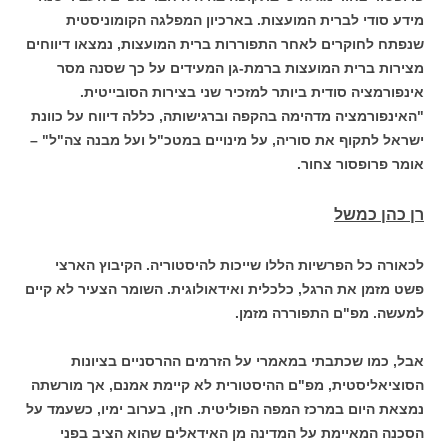
מידע סודי לברית המועצות. בארכיון המפלגה הקומוניסטית
שנפתח לחוקרים לאחר התפוררות ברית המועצות, נמצאו דיווחים
מצירות ברית המועצות ברמת-גן המעידים על כך שסנה מסר
אינפורמציה סודית ביותר למזכיר שני בצירות הסובייטית.
"האינפורמציה מדהימה בהקפה וברגישותה, כללה דיווח על כוונת
ישראל לתקוף את סוריה, על מינויים במטכ"ל ועל מבנה צה"ל" –
אומר פרופסור צחור.
רן כהן כמשל
לכאורה כל הפרשיות הללו שייכות להיסטוריה. הקיבוץ הארצי
פשט מזמן את הרגל, כלכלית ואידאולוגית. השומר הצעיר לא קיים
למעשה. מפ"ם התפוררה מזמן.
אבל, כמו שכתבתי במאמרי על הזרמים ההרסניים בציונות
הסוציאליסטית, מפ"ם ההיסטורית לא קיימת אמנם, אך מורשתה
נמצאת היום במרכז המפה הפוליטית. חזן, בערוב ימיו, כשעמד על
הסכנה המאיימת על המדינה מן האידאלים שהוא הציב בפני