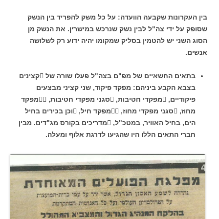
בין העקרונות שקבעה הוועדה: על כל משק להפריד בין הנשק
שסופק על ידי צה"ל לבין נשק שנרכש במישרין. את הנשק מן
הסוג השני יש להטמין בסליק שמקומו יהיה ידוע רק לשלושה
אנשים.
בתאים החשאיים של מפ"ם בצה"ל פעלו שורה של קצינים
בצבא הקבע ביניהם: מפקד פיקוד, שני קציני מבצעים
פיקודיים, מפקדי חטיבות, סגני מפקדי חטיבות, מפקד
מחוז, סגני מפקדי מחוז, מפקד חיל, וכן בכירים בחיל
הים, בחיל האוויר, במטכ"ל, מדריכים בקורס מג"דים. מבין
חברי התאים הללו היו שהגיעו לדרגת אלוף ומעלה.