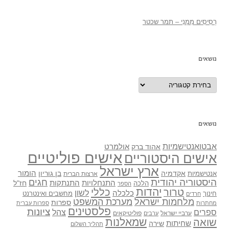
רְסִיסִים מִמֶנִי – תמר שכטר
נושאים
נושאים
נושאים
אבטואנטישמיות
אולמרט
אהוד ברק
אישים פוליטיים
אישים היסטוריים
ארץ ישראל
אקדמיה
בן גוריון
הומור
אנטישמיות
ארצות הברית
היסטוריה יהודית
חגים
התנתקות
התנחלויות
חז"ל
הלכה
הספר
יהדות
כללי
טרור
לשון
כלכלה
מחשבים ואינטרנט
חינוך
חרדים
מלחמות ישראל
מערכת המשפט
ספרות
מחתרות
ספרות עברית
פלסטינים
ציונות
ספרים
צהל
ערביי ישראל
פוליטיקאים
ערבים
שואה
שמאלנות
שחיתות
שירה
תהליך השלום