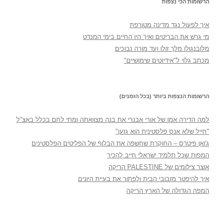
הרשומות הכי נצפות
איך לפעול נגד מדינה מטורפת
מי גרש את הבריטים ואיך היו החיים בימי המנדט
מלובנגולו מלך זולו ועד מורה נבוכים
מכתב גלוי ל"אידיוטים שימושיים"
הרשומות הנצפות ביותר (בכל הזמנים)
למה הדירה אמו של אורי אבנרי את בנה מצוואתה ומתי לחם בכלל באצ"ל
"חייל שלא אנס פלסטינית הוא גזען"
ג'ואן פיטרס – החוקרת שחשפה את הבלוף של הפליטים הפלסטינים
המפות שכל תלמיד ישראלי חייב להכיר
אוצר צילומים של PALESTINE הריקה
איך להיפטר מזבובי הבית ולפתור את בעיית היונים
המפה הגדולה של הארץ הריקה