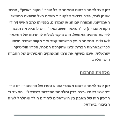
זמן קצר לאחר פרסום המאמר קיבל עורך " מקור ראשון" , עמיתי
אמנון לורד, פניה בדואר אלקטרוני מאדם בעל השפעה בממשל
האמריקני, המזוהה עם הניאו שמרנים. בפנייתו כתב האיש (יהודי
הקורא עברית) כי "המאמר חשוב מאד" , ויש להביא את תוכנו
לידיעת גורמים בממשל. הוא ביקש לשלוח לו תרגום של המאמר
לאנגלית. המאמר הופץ ברשתות קשר ואני מקווה שתרם משהו
לכך שבארצות הברית יבינו שהקרקס הנוכחי, הקרוי פוליטיקה
ישראלית, איננו משקף את זרמי המעמקים האמיתיים של החברה
הישראלית.
מלחמת התרבות
זמן קצר לאחר פרסום מאמרי הופיע ספרו של פרופסור יורם פרי
"יד איש באחיו -רצח רבין ומלחמת התרבות בישראל" , המעיד כי
הרעיון הזה של מאבק בין הישראלים ליהודים הולך ומחלחל לשיח
הציבורי בישראל.