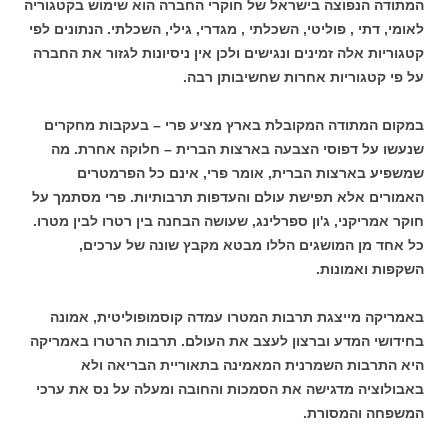
המתודה הנפוצה בישראל של חוקרי החברה הוא שימוש בקטגוריה
לאומי, דתי , פוליטי, השכלתי , מגדרי, גילי, השכלתי. הנתונים לפי
קטגוריות אלה זמינים ונגישים ולכן אין ניסיונות לגזור את החברה
על פי קטגוריות אחרות שחשיבותן רבה.
במקום המתודה המקובלת בארץ מציע פרי – בעקבות מחקרים
שנעשו על דפוסי הצבעה בארצות הברית – חלוקה אחרת. מה
שמשפיע בארצות הברית, אומר פרי, אינם כל הפרמטרים
האמורים אלא תפישת עולם והעדפות תרבותיות. פרי מסתמך על
חוקר אמריקני, ג'ון ספרלינג, שעושה הבחנה בין רטרו לבין מטרו.
כל אחד מן המושגים הללו מבטא מקבץ שונה של ערכים,
השקפות ואמונות.
באמריקה מייצגת תרבות המטרו עמדה קוסמופוליטית, אמונה
בחידושי המדע וברצון לעצב את העולם. תרבות הרטרו באמריקה
היא התרבות השמרנית המאמינה בתאוריית הבריאה ולא
באבולוציה מדגישה את הסמכות והחובה ומעלה על נס את ערכי
המשפחה והמסורת.