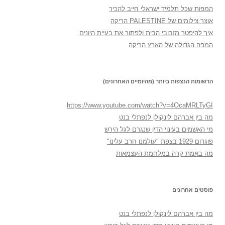
המפות שכל תלמיד ישראלי חייב להכיר
אוצר צילומים של PALESTINE הריקה
איך להיפטר מזבובי הבית ולפתור את בעיית היונים
המפה הגדולה של הארץ הריקה
הרשומות הנצפות ביותר (מהיומיים האחרונים)
https://www.youtube.com/watch?v=4OcaMRLTyGI
מה בין אברהם לינקולן לנפתלי בנט
מי האשמים בעינוי הדין שנגרם לגל הירש
פוגרום 1929 בצפת "עולמנו חרב עלינו"
מה באמת קרה במלחמת העצמאות
פוסטים אחרונים
מה בין אברהם לינקולן לנפתלי בנט