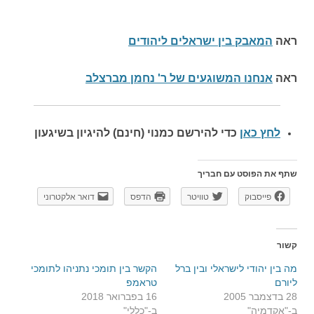
ראה
המאבק בין ישראלים ליהודים
ראה
אנחנו המשוגעים של ר' נחמן מברצלב
לחץ כאן
כדי להירשם כ
מנוי (חינם) להיגיון בשיגעון
שתף את הפוסט עם חבריך
פייסבוק
טוויטר
הדפס
דואר אלקטרוני
קשור
מה בין יהודי לישראלי ובין ברל
הקשר בין תומכי נתניהו לתומכי
ליורם
טראמפ
28 בדצמבר 2005
16 בפברואר 2018
ב-"אקדמיה"
ב-"כללי"