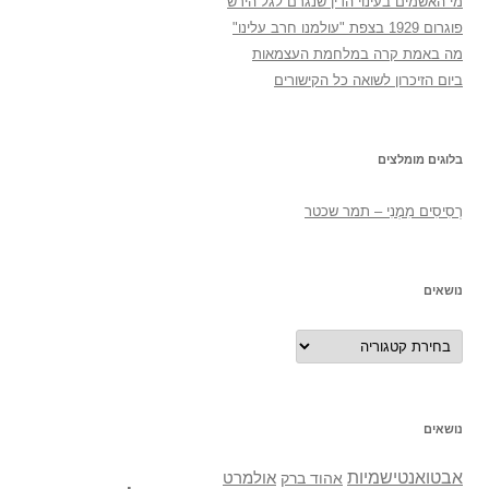
מי האשמים בעינוי הדין שנגרם לגל הירש
פוגרום 1929 בצפת "עולמנו חרב עלינו"
מה באמת קרה במלחמת העצמאות
ביום הזיכרון לשואה כל הקישורים
בלוגים מומלצים
רְסִיסִים מִמֶנִי – תמר שכטר
נושאים
נושאים
נושאים
אבטואנטישמיות
אולמרט
אהוד ברק