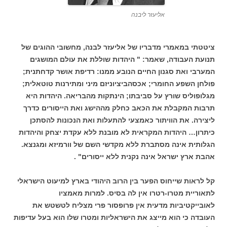
אליעזר ליבנה
ציטטתי במאמרי מדבריו של אליעזר לבנה, מחשובי ההוגים של
תנועת העבודה, שאמר: " היהדות שוללת את עולם המושגים
המערבי ואת סגנון החיים הנובע ממנו: רדיפת אושר קדחתנית;
פולחן השפע החומרי; אכסהביציוניזם מיני ומתירנות טוטאלית;
מגלופוליס שורץ על סביבתו; הינתקות מהבריאה. היהדות היא
תרבות המקבלת את הכאב כחלק מההישג ואת הייסורים כדרך
ליצירה. את הוויתור כאמצעי להתעלות ואת הנכונות להסתכן
כיתרון… היהדות המקראית לא מובנת ללא עקדת יצחק והיהדות
הגלותית אינה מסתברת ללא מקדשי השם של וורמיזא ומגנצא.
אהבת ארץ ישראל אינה נקנית ללא ייסורים" .
קל לראות שייחוס הפער בין הרוב היהודי בארץ למיעוט הישראלי
לתאוריית מטרו-רטרו אין לה בסיס. למרות מאמציו
לאובייקטיביות מדעית אין פרופסור פרי מצליח לטשטש את
העובדה כי הוא מייצג את הישראליות ומטרו שלו הוא בעל עדיפות