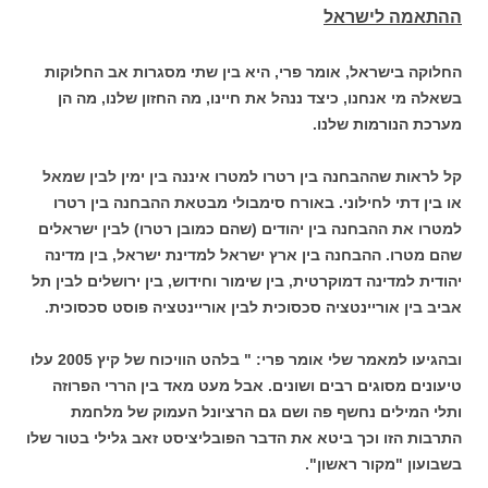
ההתאמה לישראל
החלוקה בישראל, אומר פרי, היא בין שתי מסגרות אב החלוקות
בשאלה מי אנחנו, כיצד ננהל את חיינו, מה החזון שלנו, מה הן
מערכת הנורמות שלנו.
קל לראות שההבחנה בין רטרו למטרו איננה בין ימין לבין שמאל
או בין דתי לחילוני. באורח סימבולי מבטאת ההבחנה בין רטרו
למטרו את ההבחנה בין יהודים (שהם כמובן רטרו) לבין ישראלים
שהם מטרו. ההבחנה בין ארץ ישראל למדינת ישראל, בין מדינה
יהודית למדינה דמוקרטית, בין שימור וחידוש, בין ירושלים לבין תל
אביב בין אוריינטציה סכסוכית לבין אוריינטציה פוסט סכסוכית.
ובהגיעו למאמר שלי אומר פרי: " בלהט הוויכוח של קיץ 2005 עלו
טיעונים מסוגים רבים ושונים. אבל מעט מאד בין הררי הפרוזה
ותלי המילים נחשף פה ושם גם הרציונל העמוק של מלחמת
התרבות הזו וכך ביטא את הדבר הפובליציסט זאב גלילי בטור שלו
בשבועון "מקור ראשון".