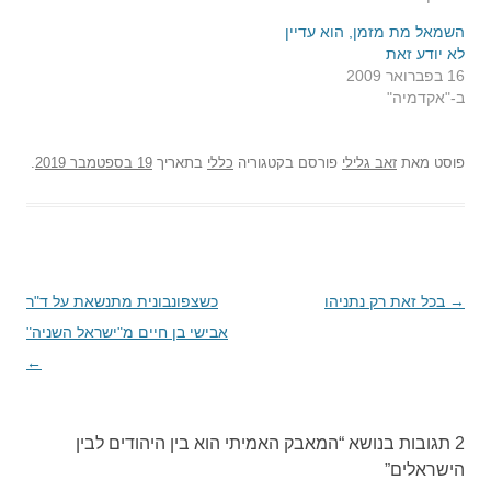
השמאל מת מזמן, הוא עדיין
לא יודע זאת
16 בפברואר 2009
ב-"אקדמיה"
פוסט
מאת
זאב גלילי
פורסם בקטגוריה
כללי
בתאריך
19 בספטמבר 2019
.
→
ניווט
בכל זאת רק נתניהו
כשצפונבונית מתנשאת על ד"ר
בפוסטים
אבישי בן חיים מ"ישראל השניה"
←
2 תגובות בנושא “
המאבק האמיתי הוא בין היהודים לבין
הישראלים
”