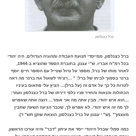
ברל כצנלסון
ברל כצנלסון, ממייסדי תנועת העבודה ומהוגיה הגדולים, היה יהודי
בכל רמ"ח אבריו. ש"י עגנון, בחוברת הספד שהוציא ב-1944,
לאחר מותו של ברל, מספר על טיול שטייל עם הסופר חיים יוסף
ברנר בסמוך לביתו של ברל: " …רציתי לשאול את ברנר מה ראה
לטרוח כל כך על אדם זה (על ברל)… הציץ עלי פתאום בעיניו
הכחולות והנאות והחזיר פניו כלפי דירתו של ברל כצנלסון ואמר:
…הוא איש יהודי, מבין אתה מה אני אומר… רוצה אתה שאפרש
לך מה זה איש יהודי, לא אפרש לך, שכבר הגיעה השעה שתבין
מעצמך" .(ש" י עגנון על ברל כצנלסון, הוצאת שוקן תש" ד).
כמה סמלי שברל היהודי ייסד את עיתון "דבר" והיה עורכו הראשון.