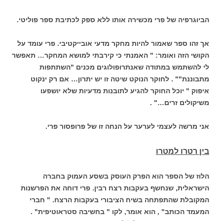
הביוגרפיה של פרי מכשירה אותו ללא ספק לכתיבת ספר פוליטי.
אך זהו ספר שאמור להיות מחקר מדעי אובייקטיבי. פרי עומד על
הקושי הזה ואומר: " האמנתי כי קירבתי למושא המחקר… תאפשר
לי להשתמש במתודה שאנתרופולוגים מכנים "השתתפות
מתבוננת"" . לחוקר הנוקט שיטה זו יש יתרון… אם רק ינקוט
איפוק " יוכל החוקר להגיע לתובנות מדעיות שלא יושפעו
משיקולים זרים…" .
אני מרשה לעצמי לערער על הנחה זו של פרופסור פרי.
בין רטרו למטרו
הלוז של הספר הוא הפרק העוסק בשסע העמוק בחברה
הישראלית, שנחשף בעקבות רצח רבין. פרי דוחה את הפרשנות
המקובלת שהתפתחה בשיח הציבורי בעקבות הרצח. " חברי
המעמד הכותב" , הוא אומר, לקו " בחשיבה סטראוטיפית" .