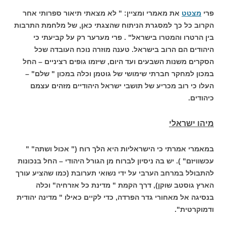
פרי
מצטט
את מאמרי ומציין: " לא מצאתי תיאור ספרותי אחר
הקרוב כל כך למסגרת הניתוח שהצגתי כאן, של מלחמת התרבות
בין הרטרו והמטרו בישראל" . פרי מערער רק על קביעתי כי
היהודים הם הרוב בישראל. טענה מוזרה נוכח העובדה שכל
הסקרים משנות השבעים ועד היום, שיזמו גופים רציניים – החל
במכון למחקר חברתי שימושי של גוטמן וכלה במכון " שלם" –
העלו כי רוב מכריע של תושבי ישראל היהודיים מזהים עצמם
כיהודים.
מיהו ישראלי
במאמרי אמרתי כי הישראליות היא הלך רוח (" אכול ושתה" "
עכשוויזם" ). יש בה ניסיון לברוח מן הגורל היהודי – החל בנכונות
להתבולל במרחב הערבי על ידי נשואי תערובת (כמו שהציע עורך
הארץ גוסטב שוקן), דרך הקמת " מדינת כל אזרחיה" וכלה
בנסיגה אל מאחורי גדר הפרדה, כדי לקיים כאילו " מדינה יהודית
ודמוקרטית".