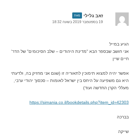
זאב גלילי
מאת
19 בספטמבר 2019 בשעה 18:32
הגיע במייל
אני חושב שבספר הבא "מדינת היהודים – שלב הסיכומים" של הדר'
חיים שיין
אפשר יהיה למצוא תימוכין לתאוריה זו (שגם אני מחזיק בה, ולדעתי
היא גם משפיעה על היחס בין ישראל לאומות – סכסוך יהודי ערבי,
מעללי הקרן החדשה ועוד)
https://simania.co.il/bookdetails.php?item_id=42303
בברכה
שייקה