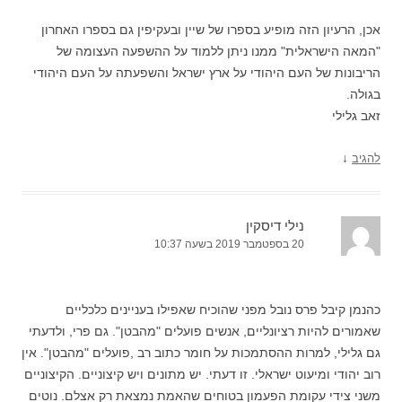
אכן, הרעיון הזה מופיע בספרו של שיין ובעקיפין גם בספרו האחרון
"המאה הישראלית" ממנו ניתן ללמוד על ההשפעה העצומה של
הריבונות של העם היהודי על ארץ ישראל והשפעתה על העם היהודי
בגולה.
זאב גלילי
↓
להגיב
נילי דיסקין
20 בספטמבר 2019 בשעה 10:37
כהנמן קיבל פרס נובל מפני שהוכיח שאפילו בעניינים כלכליים
שאמורים להיות רציונליים, אנשים פועלים "מהבטן". גם פרי, ולדעתי
גם גלילי, למרות ההסתמכות על חומר כתוב רב ,פועלים "מהבטן". אין
רוב יהודי ומיעוט ישראלי. זו דעתי. יש מתונים ויש קיצוניים. הקיצוניים
משני צידי עקומת הפעמון בטוחים שהאמת נמצאת רק אצלם. נוטים