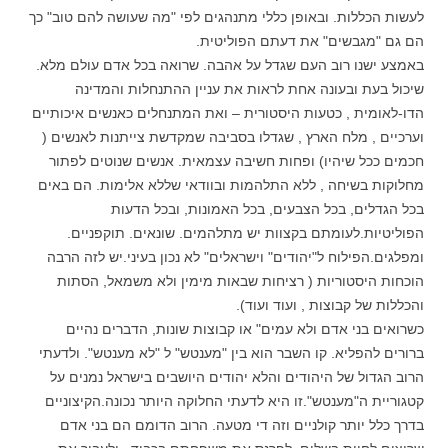
לעשות הכללות. ובאופן כללי מתנהגים לפי "מה שעושה להם טוב" כך
הם גם "מגבשים" את דעתם הפוליטית.
באמצע ישנו רוב העם שגדל על אהבה. שרואה בכל אדם עולם מלא.
שיכול בעת ובעונה אחת לראות את עניין ההתנחלות והמדינה
הדו-לאומית , כטעות היסטורית – ואת המתנחלים כאנשים איכותיים
וערכיים , מלח הארץ , שגדלו בסביבה שמקדשת צייתנות לאנשים (
חכמים ככל שיהיו) ופחות חשיבה עצמאית. אנשים שנוטים לפתור
מחלוקות בשיחה , ללא התלהמות ובוודאי שללא אלימות. הם באים
בכל הגדלים, בכל הצבעים, בכל האמונות, ובכל הדעות
הפוליטיות.לעומתם בקצוות יש מתלהמים. שונאים. תוקפניים.
ומפלגים.הפילוח ל"יהודים" וישראלים" לא נכון בעיני.יש לזה הרבה
הוכחות היסטוריות ( רציחות שבאות מימין ולא משמאל, הסתות
והכללות של קבוצות , ועוד ועוד).
כשרואים בני אדם ולא עמים" או קבוצות שונות, הדברים נהיים
ברורים להפליא. קו השבר הוא בין "מענטש" ל "לא מענטש". ולדעתי
הרוב הגדול של היהודים והלא יהודים היושבים בישראל נמנים על
קטגוריית ה"מענטש".זו היא לדעתי החלוקה היותר נכונה.הקיצוניים
בדרך כלל יותר קולניים וזה די מטעה. הרוב הדומם הם בני אדם