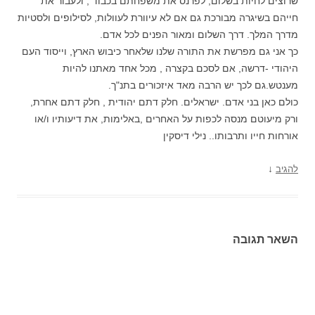
שרוצים לחיות בשלום, לפרנס את משפחתם בכבוד , ולעבור את
חייהם בשיגרה מבורכת גם אם לא עיוורת לעוולות, לסילופים ולסטיות
מדרך המלך. דרך השלום ומאור הפנים לכל אדם.
כך אני גם מפרשת את התורה שלנו שלאחר כיבוש הארץ, וייסוד העם
היהודי -דרשה, אם לסכם בקצרה , מכל אחד מאתנו להיות
מענטש.גם לכך יש הרבה מאד איזכורים בתנ"ך.
כולם כאן בני אדם. ישראלים. חלק דתם יהודית , חלק דתם אחרת,
ורק מיעוטם מנסה לכפות על האחרים ,באלימות, את דיעותיו ו/או
אורחות חייו ותרבותו.. נילי דיסקין
↓
להגיב
השאר תגובה