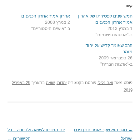
קשור
חמש שנים לפטירתו של אהרון
אהרון אמיר אחרון הכנענים
אמיר אחרון הכנענים
2 במרץ 2008
1 במרץ 2013
ב-"אישים היסטוריים"
ב-"אבטואנטישמיות"
הרב שאומר קדיש על יהודי
מומר
26 בפברואר 2009
ב-"ארצות הברית"
פוסט
מאת
זאב גלילי
פורסם בקטגוריה
יהדות
,
שואה
בתאריך
29 באפריל
.
2019
→
ניווט
סקר הוא שקר אומר חתן פרס
יום הזיכרון לשואה ולגבורה – כל
ישראל
בפוסטים
הקישורים
←