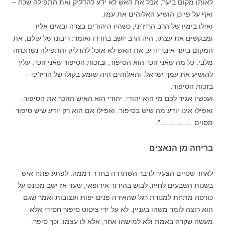
לאותו מקום ביער, אבל את האש לא ידע להדליק ואת התפילה שכח –
ואף על פי כן הושיע האלוהים את עמו.
ואילו בימיו של הרב הריז'יני, כשהיו היהודים בצרה ובאים אליו
ומבקשים את עצתו, היה הרב יושב בחדרו ואומר: ריבונו של עולם, את
המקום ביער אינני יודע, את האש לא אוכל להדליק והתפילה נשתכחה
מלבי. כל מה שאני זוכר הוא הסיפור, ובזכות הסיפור שאני זוכר, עליך
להושיע את עמך ישראל. והאלוהים היה שומע בקולו של הריז'יני –
בזכות הסיפור.
ועכשיו אגיד לכם מי הוא יהודי. יהודי הוא האיש הזוכר את הסיפור.
ואפילו אינו יודע מה שיש בסיפור. ואפילו אם הוא רק יודע שיש סיפור
מסוים …………..".
בריחה מן הנאצים
לאחר שסיים הצעיר לדבר השתררה בחדר דממה. לפתע פתח איש
בשנות השבעים לחייו, לבוש בהידור אירופאי, שעד אז ישב מכונס על
כורסה מתחת למנורת רגל שהאירה פנים יפות ועצובות ואמר שגם
הוא רוצה לומר משהו בעניין. לא על ידי ציטוט סיפור חסידי אלא
מעשה שקרה באמת ולא למישהו אחר, אלא לו עצמו. וכך סיפר: