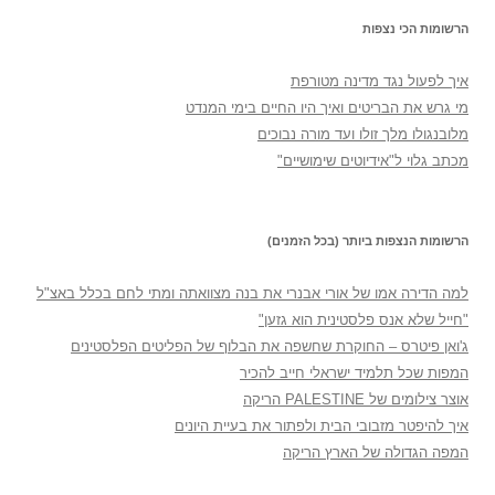
הרשומות הכי נצפות
איך לפעול נגד מדינה מטורפת
מי גרש את הבריטים ואיך היו החיים בימי המנדט
מלובנגולו מלך זולו ועד מורה נבוכים
מכתב גלוי ל"אידיוטים שימושיים"
הרשומות הנצפות ביותר (בכל הזמנים)
למה הדירה אמו של אורי אבנרי את בנה מצוואתה ומתי לחם בכלל באצ"ל
"חייל שלא אנס פלסטינית הוא גזען"
ג'ואן פיטרס – החוקרת שחשפה את הבלוף של הפליטים הפלסטינים
המפות שכל תלמיד ישראלי חייב להכיר
אוצר צילומים של PALESTINE הריקה
איך להיפטר מזבובי הבית ולפתור את בעיית היונים
המפה הגדולה של הארץ הריקה