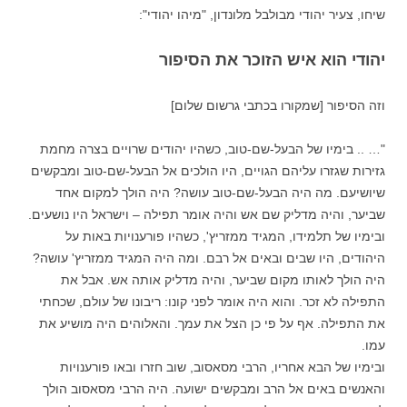
שיחו, צעיר יהודי מבולבל מלונדון, "מיהו יהודי":
יהודי הוא איש הזוכר את הסיפור
וזה הסיפור [שמקורו בכתבי גרשום שלום]
"… .. בימיו של הבעל-שם-טוב, כשהיו יהודים שרויים בצרה מחמת
גזירות שגזרו עליהם הגויים, היו הולכים אל הבעל-שם-טוב ומבקשים
שיושיעם. מה היה הבעל-שם-טוב עושה? היה הולך למקום אחד
שביער, והיה מדליק שם אש והיה אומר תפילה – וישראל היו נושעים.
ובימיו של תלמידו, המגיד ממזריץ', כשהיו פורענויות באות על
היהודים, היו שבים ובאים אל רבם. ומה היה המגיד ממזריץ' עושה?
היה הולך לאותו מקום שביער, והיה מדליק אותה אש. אבל את
התפילה לא זכר. והוא היה אומר לפני קונו: ריבונו של עולם, שכחתי
את התפילה. אף על פי כן הצל את עמך. והאלוהים היה מושיע את
עמו.
ובימיו של הבא אחריו, הרבי מסאסוב, שוב חזרו ובאו פורענויות
והאנשים באים אל הרב ומבקשים ישועה. היה הרבי מסאסוב הולך