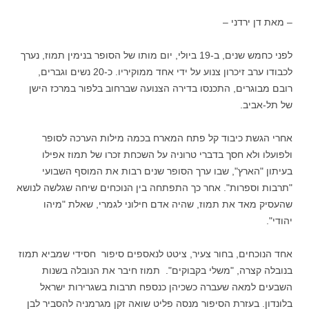
– מאת דן ירדני –
לפני כחמש שנים, ב-19 ביולי, יום מותו של הסופר בנימין תמוז, נערך
לכבודו ערב זיכרון צנוע על ידי אחד ממוקיריו. כ-20 נשים וגברים,
רובם מבוגרים, התכנסו בדירה הצנועה שברחוב בלפור במרכז הישן
של תל-אביב.
אחרי הגשת כיבוד קל פתח המארח בכמה מילות הערכה לסופר
ולפועלו ולא חסך בדברי טרוניה על השכחת זכרו של תמוז אפילו
בעיתון "הארץ", שבו ערך הסופר שנים רבות את המוסף השבועי
"תרבות וספרות". אחר כך התפתחה בין הנוכחים שיחה שגלשה לנושא
שהעסיק מאד את תמוז, שהיה אדם חילוני לגמרי, שאלת "מיהו
יהודי".
אחד הנוכחים, בחור צעיר, ציטט לנאספים סיפור חסידי שמביא תמוז
בנובלה קצרה, "משלי בקבוקים". תמוז חיבר את הנובלה בשנות
השבעים למאה שעברה כשכיהן כנספח תרבות בשגרירות ישראל
בלונדון. בעזרת הסיפור מנסה פליט שואה זקן מגרמניה להסביר לבן