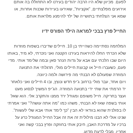
לפעם. מכיוון שלא היו הרבה יהודים בעירנו לא התחוללו בה אותם
אירועים מפלצתיים, "אקציות", שאירעו בעיירות שכנות אחרות, או
שמא אני הצלחתי בתושייה של ילד להימנע מלראות אותם.
החייל פרץ בבכי למראה הילד הפורס ידיו
המלחמה נסתיימה כשהייתי בן 10. חיילים שדיברו בשפות מוזרות
שלא הכרתי החלו להיראות בעירנו הקטנה ואני נזכרתי, לא מיד, באותו
היום שבו הלכתי עם אבא על גדות הנהר סאן ובמה שלימד אותי. מדי
פעם, כשעברו חייל או קבוצת חיילים מולי, תרגלתי את התנועה
המוזרה שמעולם לא הבנתי מה פירושה ולמה כיוונה.
ויום אחד, עבר מולי ברחוב ג'יפ חדש ונוצץ, ובו 4 חיילים ואני כלאחר
יד הרמתי את שתי ידי בתנועה המוזרה. הג'יפ המשיך לנסוע מעט
ועצר בחריקה. חייל משופם ומגודל ירד ממנו והתקרב אלי. הוא שאל
אותי בשפה שאז לא הבנתי, משהו כמו "מה אתה עושה?" ואני אמרתי
לו בפולנית שהוא בוודאי לא הבין "כך לימד אותי אבא שלי לעשות".
שנינו אולי לא הבנו מילולית זה את זה אבל החייל המגודל כרע על
ברכיו על מדרכת האבן, חיבק אותי בחוזקה ופרץ בבכי קשה ואני
אחריו, מבלי לדעת מדוע.