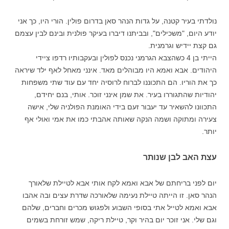
נולדתי בעיר קטנה, על גדות הנהר סאן בדרום פולין. הורי היו, כך אני
יודע היום, "משכילים", ובביתנו דיברו בעיקר פולנית ובינם לבין עצמם
גם קצת יידיש וגרמנית.
הייתי בן 4 כשהצבא הגרמני נכנס לפולין ובעקבותיו רדפו ציידי
היהודים. אבא ואמא היו מבוהלים מאד. אינני מאחל לאף ילד שיראה
כך את הוריו. הם התכוננו לברוח לרוסיה יחד עם עוד שתי משפחות
יהודיות שהתגוררו בעיר. את שמן אינני זוכר. אותי, בנם יחידם,
התכוונו להשאיר עד יעבור זעם בידי האומנת הפולניה שלי, אישה
צעירה ומתוקה ושמה הנקה שאותה אהבתי כמו את אמי ואולי אף
יותר.
עצת האב לבן שנותר
יום לפני בריחתם של אבא ואמא לקח אותי אבא לטיילת שלאורך
הנהר סאן. זו הייתה טיילת נעימה שלאורכה שדרת עצים ובה אהבו
אבא ואמא לטייל אתי בסופי השבוע ולפגוש מכרים וחברים, שלהם
וגם שלי. אני זוכר יום בהיר וקר, טיילת ריקה, שמש זורחת בשמים