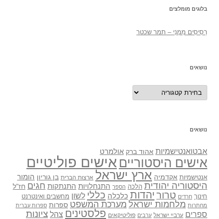
בלוגים מומלצים
רְסִיסִים מִמֶנִי – תמר שכטר
נושאים
נושאים
נושאים
אבטואנטישמיות
אולמרט
אהוד ברק
אישים פוליטיים
אישים היסטוריים
ארץ ישראל
אקדמיה
בן גוריון
הומור
אנטישמיות
ארצות הברית
היסטוריה יהודית
חגים
התנתקות
התנחלויות
חז"ל
הלכה
הספר
יהדות
כללי
טרור
לשון
כלכלה
מחשבים ואינטרנט
חינוך
חרדים
מלחמות ישראל
מערכת המשפט
ספרות
מחתרות
ספרות עברית
פלסטינים
ציונות
ספרים
צהל
ערביי ישראל
פוליטיקאים
ערבים