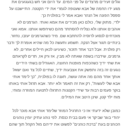
וגלים זעירים מרצדים על פני המים. עד היום אני חש בגעגועים את
מגע ידו החמה של אבא שעטפה לגמרי את ידי הקטנה. התיישבנו על
ספסל הפונה אל הנהר ואבא אמר לי בפולנית כך:
ילדי, מתוק שלי, כולם כאן מכירים את אמא ואותי. הגרמנים לא
אוהבים אותנו ולא נצליח להסתתר מהם כשיחפשו אותנו. אמא ואני
מוכרחים לנסוע לרוסיה להתחבא שם. מיד כשהגרמנים יעזבו, נחזור.
בינתיים תגור אצל הנקה. תשמע ותעשה כל מה שהיא אומרת לך ודבר
רק פולנית. אבל דבר אחד תזכור, כשיגיעו לכאן חיילים אחרים, לא
גרמנים, שידברו בשפה שאתה לא מבין, אז ורק אז, תרים לקראתם
את שתי ידיך כשהכפות מופנות החוצה, האגודלים בשתי הידיים
נוגעים זה בזה ותפשק את אצבעות ידיך, שתיים לכל צד ואם ישאל
אותך אחד מהם מה אתה עושה, תענה לו בפולנית, "כך לימד אותי
אבא שלי לעשות", רק את זה תאמר ולא יותר. אבא תרגל אותי באותו
בוקר פעמים רבות עד שידי הקטנות התרגלו לתנועה המוזרה ומוחי,
מוח ילד קטן, שינן היטב את המילים.
כמובן שלא ידעתי אז כי התרגיל המוזר שלימד אותי אבא מוכר לכל
יהודי בוגר שביקר אי פעם בבית כנסת. לפי נוהג עתיק יומין נוהגים
הכוהנים בעת "ברכת כוהנים" לפשוט את ידיהם מול הקהל תוך שהם