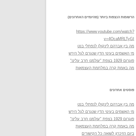
הרשומות הנצפות ביותר (מהיומיים האחרונים)
https://www.youtube.com/watch?
v=4OcaMRLTyGI
מה בין אברהם לינקולן לנפתלי בנט
מי האשמים בעינוי הדין שנגרם לגל הירש
פוגרום 1929 בצפת "עולמנו חרב עלינו"
מה באמת קרה במלחמת העצמאות
פוסטים אחרונים
מה בין אברהם לינקולן לנפתלי בנט
מי האשמים בעינוי הדין שנגרם לגל הירש
פוגרום 1929 בצפת "עולמנו חרב עלינו"
מה באמת קרה במלחמת העצמאות
ביום הזיכרון לשואה כל הקישורים