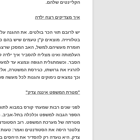
הקליינטים שלהם.
איך מצדיקים רצח ילדה
יש לרובם תווי הכר בולטים. את ההגנה ע
בטלוויזיה. מוצאים ק"ן טעמים שיש בהם כ
חומרת מעשיהם.
למשל, האב המסכן שרצח 
העלמותה ואינו מצליח להסביר איך ילדה 
הסבר. וכשמתגלית הגופה ונמצא עד למעש
להרגיז את גרושתו, כגירסת המשטרה, אלא
וכך נמצאים נימוקים והגנות לכל מעשה פש
"מטרת המשפט איננה צדק"
לפני שנים רבות שמעתי קורס במבוא לתו
הספר הגבוה למשפט וכלכלה בתל-אביב. 
מטרתה של מערכת המשפט. רוב הסטונדנטי
צלטנר היסה את הסטודנטים ואמר: טעות 
צדק. היא נועדה רק להסדיר את היחסים בי