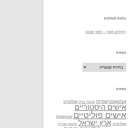
בלוגים מומלצים
רְסִיסִים מִמֶנִי – תמר שכטר
נושאים
נושאים
נושאים
אבטואנטישמיות
אולמרט
אהוד ברק
אישים היסטוריים
אישים פוליטיים
אנטישמיות
ארץ ישראל
אקדמיה
ארצות הברית