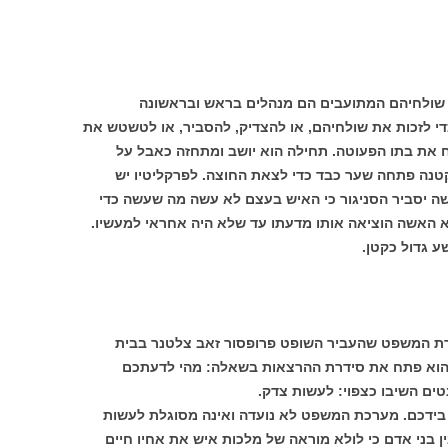
ל שולחיהם המתועבים הם מנהלים בראש ובראשונה
די לזכות את שולחיהם, או להצדיק, להסביר, או לטשטש את
את בתו הפעוטה. תחילה הוא יושב ומתחזה כאבל על
קטנה פתחה שער כבד כדי לצאת החוצה. לפרקליטיו יש
ה יסביר הסניגור כי האיש בעצם לא עשה מה שעשה כדי
 האשה הוציאה אותו מדעתו עד שלא היה אחראי למעשיו.
ע גדול כקטן.
רת המשפט שהעביר השופט פרופסור זאב צלטנר בבית
הוא פתח את סידרת ההרצאות בשאלה: מהי לדעתכם
ם השיבו כצפוי: לעשות צדק.
בידכם. מערכת המשפט לא נועדה ואינה מסוגלת לעשות
ן בני אדם כי לולא מוראה של מלכות איש את אחיו חיים