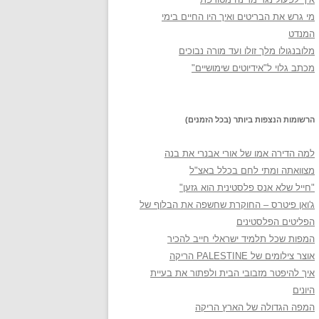
מי גרש את הבריטים ואיך היו החיים בימי
המנדט
מלובנגולו מלך זולו ועד מורה נבוכים
מכתב גלוי ל"אידיוטים שימושיים"
הרשומות הנצפות ביותר (בכל הזמנים)
למה הדירה אמו של אורי אבנרי את בנה
מצוואתה ומתי לחם בכלל באצ"ל
"חייל שלא אנס פלסטינית הוא גזען"
ג'ואן פיטרס – החוקרת שחשפה את הבלוף של
הפליטים הפלסטינים
המפות שכל תלמיד ישראלי חייב להכיר
אוצר צילומים של PALESTINE הריקה
איך להיפטר מזבובי הבית ולפתור את בעיית
היונים
המפה הגדולה של הארץ הריקה