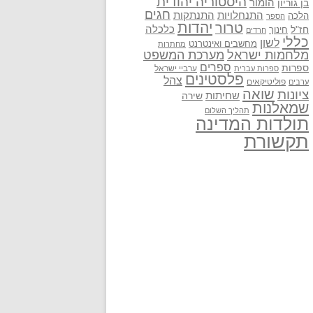
היסטוריה יהודית
בן גוריון
הומור
חגים
התנתקות
התנחלויות
הלכה
הספר
יהדות
טרור
חז"ל
כלכלה
חינוך
חרדים
כללי
לשון
מחשבים ואינטרנט
מחתרות
מלחמות ישראל
מערכת המשפט
ספרים
ספרות
ערביי ישראל
ספרות עברית
פלסטינים
צהל
פוליטיקאים
ערבים
שואה
ציונות
שחיתות
שירה
שמאלנות
תהליך השלום
תולדות המדינה
תקשורת