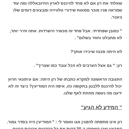
שאלתי את רון אם לא פחד להיכנס לארץ החיזבאללה ומה עוד
שמראה פניו מוכר ממאות שידורי טלוויזיה ומבצעים דומים שלו
בעבר.
" כמובן שפחדתי. אבל פחד זה מכשיר הישרדות. אתה זהיר יותר,
לא מתבלט וחוזר בשלום" .
לא היתה סכנה שיכירו אותך?
רון: " גם אצל הערבים לא הכל עובד כמו שצריך" .
התגובה הראשונה למקרא כתבתו של רון היתה: אם עיתונאי חרוץ
יכול להיכנס ללבנון בתקופה כזו, איפה היה המודיעין? כיצד זה לא
ידענו מה נעשה מתחת לאף שלנו.
" המידע לא הגיע"
רון אינו מתפתה להפגין אגו ואומר לי : " המודיעין היה בסדר גמור.
המבצע שבו השמידו ב-30 דקות את כל הרקטות ארוכות הטווח