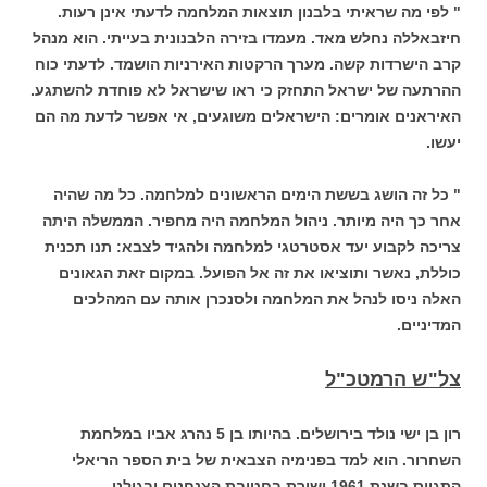
" לפי מה שראיתי בלבנון תוצאות המלחמה לדעתי אינן רעות.
חיזבאללה נחלש מאד. מעמדו בזירה הלבנונית בעייתי. הוא מנהל
קרב הישרדות קשה. מערך הרקטות האירניות הושמד. לדעתי כוח
ההרתעה של ישראל התחזק כי ראו שישראל לא פוחדת להשתגע.
האיראנים אומרים: הישראלים משוגעים, אי אפשר לדעת מה הם
יעשו.
" כל זה הושג בששת הימים הראשונים למלחמה. כל מה שהיה
אחר כך היה מיותר. ניהול המלחמה היה מחפיר. הממשלה היתה
צריכה לקבוע יעד אסטרטגי למלחמה ולהגיד לצבא: תנו תכנית
כוללת, נאשר ותוציאו את זה אל הפועל. במקום זאת הגאונים
האלה ניסו לנהל את המלחמה ולסנכרן אותה עם המהלכים
המדיניים.
צל"ש הרמטכ"ל
רון בן ישי נולד בירושלים. בהיותו בן 5 נהרג אביו במלחמת
השחרור. הוא למד בפנימיה הצבאית של בית הספר הריאלי
התגייס בשנת 1961 ושירת בחטיבת הצנחנים ובגולני.