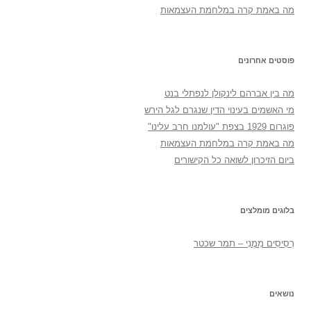
מה באמת קרה במלחמת העצמאות
פוסטים אחרונים
מה בין אברהם לינקולן לנפתלי בנט
מי האשמים בעינוי הדין שנגרם לגל הירש
פוגרום 1929 בצפת "עולמנו חרב עלינו"
מה באמת קרה במלחמת העצמאות
ביום הזיכרון לשואה כל הקישורים
בלוגים מומלצים
רְסִיסִים מִמֶנִי – תמר שכטר
נושאים