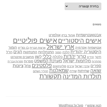
נושאים
נושאים
אבטואנטישמיות
אולמרט
אהוד ברק
אישים פוליטיים
אישים היסטוריים
ארץ ישראל
אקדמיה
בן גוריון
הומור
אנטישמיות
ארצות הברית
היסטוריה יהודית
חגים
התנתקות
התנחלויות
חז"ל
הלכה
הספר
יהדות
כללי
טרור
לשון
כלכלה
מחשבים ואינטרנט
חינוך
חרדים
מלחמות ישראל
מערכת המשפט
ספרות
מחתרות
ספרות עברית
פלסטינים
ציונות
ספרים
צהל
ערביי ישראל
פוליטיקאים
ערבים
שואה
שמאלנות
שחיתות
שירה
תהליך השלום
תקשורת
תולדות המדינה
תנאי שימוש
פועל על WordPress