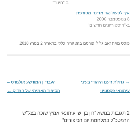
ב-"חינוך"
איך לפעול נגד מדינה מטורפת
8 בספטמבר 2006
ב-"היסטוריונים חדשים"
פוסט
מאת
זאב גלילי
פורסם בקטגוריה
כללי
בתאריך
2 במרץ 2018
.
→
ניווט
גדולת העם היהודי בעיני
העבריין המורשע אולמרט –
בפוסטים
עיתונאי פקסטיני
הסיפור האמיתי של הצדיק
←
2 תגובות בנושא “
רון בן ישי עיתונאי אמיץ שזכה בצל"ש
הרמטכ"ל במלחמת יום הכיפורים
”