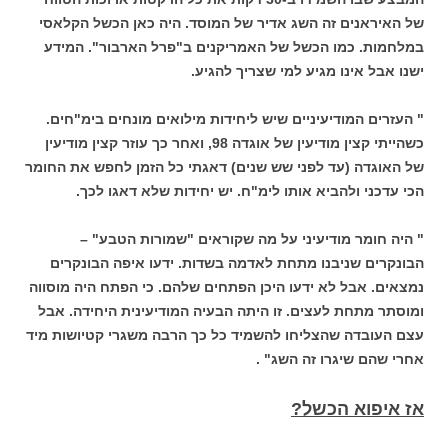
של האיראנים זה השג אדיר של המוסד. היה כאן הכשל הקלאסי
במלחמות. כמו הכשל של האמריקנים ב"פרל הארבור". המידע
ישנו אבל אינו מגיע למי שצריך להגיע.
" העזרים המודיעיניים שיש ליחידות מילואים מונחים בימ"חים.
כשהייתי קצין מודיעין של אוגדה 98, ואחר כך עוזר קצין מודיעין
של האוגדה (עד לפני שש שנים) דאגתי כל הזמן לחפש את החומר
הכי עדכני ולהביא אותו לימ"ח. יש יחידות שלא דאגו לכך.
" היה חומר מודיעיני על מה שקוראים "שמורות הטבע" –
הבונקרים שניבנו מתחת לאדמה בשדות. ידעו איפה הבונקרים
נמצאים. אבל לא ידעו היכן הפתחים שלהם. כי הפתח היה מוסווה
ומוסתר מתחת לעצים. זו היתה הבעיה המודיעינית היחידה. אבל
עצם העובדה שהצליחו להשמיד כל כך הרבה משגרי קטיושות מיד
אחרי שהם שיגרו זה השג" .
אז איפוא הכשל?