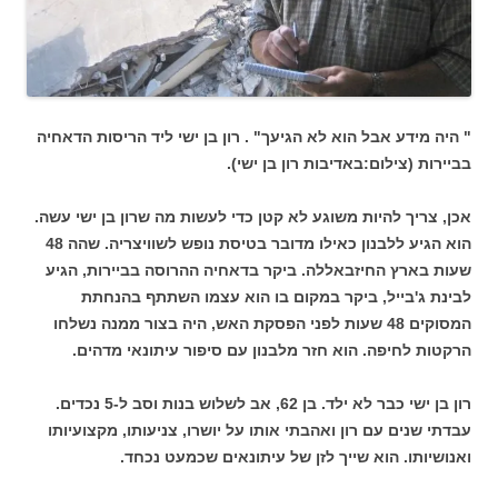
" היה מידע אבל הוא לא הגיעך" . רון בן ישי ליד הריסות הדאחיה
בביירות (צילום:באדיבות רון בן ישי).
אכן, צריך להיות משוגע לא קטן כדי לעשות מה שרון בן ישי עשה.
הוא הגיע ללבנון כאילו מדובר בטיסת נופש לשוויצריה. שהה 48
שעות בארץ החיזבאללה. ביקר בדאחיה ההרוסה בביירות, הגיע
לבינת ג'בייל, ביקר במקום בו הוא עצמו השתתף בהנחתת
המסוקים 48 שעות לפני הפסקת האש, היה בצור ממנה נשלחו
הרקטות לחיפה. הוא חזר מלבנון עם סיפור עיתונאי מדהים.
רון בן ישי כבר לא ילד. בן 62, אב לשלוש בנות וסב ל-5 נכדים.
עבדתי שנים עם רון ואהבתי אותו על יושרו, צניעותו, מקצועיותו
ואנושיותו. הוא שייך לזן של עיתונאים שכמעט נכחד.