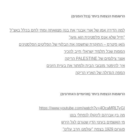
הרשומות הנצפות ביותר (בכל הזמנים)
למה הדירה אמו של אורי אבנרי את בנה מצוואתה ומתי לחם בכלל באצ"ל
"חייל שלא אנס פלסטינית הוא גזען"
ג'ואן פיטרס – החוקרת שחשפה את הבלוף של הפליטים הפלסטינים
המפות שכל תלמיד ישראלי חייב להכיר
אוצר צילומים של PALESTINE הריקה
איך להיפטר מזבובי הבית ולפתור את בעיית היונים
המפה הגדולה של הארץ הריקה
הרשומות הנצפות ביותר (מהיומיים האחרונים)
https://www.youtube.com/watch?v=4OcaMRLTyGI
מה בין אברהם לינקולן לנפתלי בנט
מי האשמים בעינוי הדין שנגרם לגל הירש
פוגרום 1929 בצפת "עולמנו חרב עלינו"