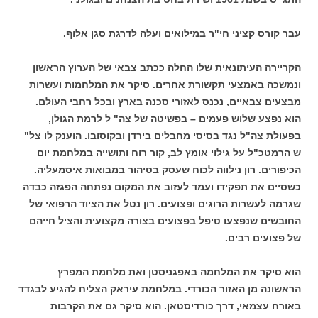
עבר קורס קציני חי"ר במילואים ועלה לדרגת סגן אלוף.
הקריירה העיתונאית שלו החלה ככתב צבאי של הערוץ הראשון
ונמשכה באמצעי תקשורת אחרים. סיקר את המלחמות ועשרות
מבצעים צבאיים, נכנס לאזורי סכנה בארץ ובכל רחבי העולם.
הוא נפצע שלוש פעמים – בפשיטה של צה" ל לרמת הגולן,
בפעולת צה"ל נגד בסיסי מחבלים בירדן ובקוסובו. הוענק לו צל"
ש הרמטכ"ל על גילוי אומץ לב, קור רוח ותושייה במלחמת יום
הכיפורים. רון נילווה לכוח שעסק בטיהור במבואות איסמעליה.
כשסיים את תפקידו ועמד לעזוב את המקום נפתחה הפגזה כבדה
שגרמה לעשרות הרוגים ופצועים. רון נטל את הציוד הרפואי של
החובשים שנפצעו טיפל בפצועים בצורה מקצועית והציל חייהם
של פצועים רבים.
הוא סיקר את המלחמה באפגניסטן ואת מלחמת המפרץ
הראשונה מן האזור הכורדי. במלחמת עיראק הצליח להגיע לבגדד
באורח עצמאי, דרך כורדיסטאן. הוא סיקר גם את הקרבות