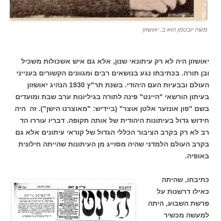
משה יובטמן הוא ב. יאושזון
יאושזון היה לא רק עיתונאי שנון, אלא גם איש אשכולות משכיל
ובן תורה. בכתיבתו נגע בנושאים רבים ומגוונים הקשורים בענייני
העולם ובבעיות העם היהודי. בשנת תר"ץ 1930 הנהיג יאושזון
בעיתון הורשאי "היינט" פינה לתורה בגיליונות ערב שבת ומועדים
בשם "פון אונזער אלטן אוצר" (ביידיש: "מאוצרנו הישן"). זה היה
חידוש גדול בעיתונות היהודית של אותה תקופה. דבריו עוררו הד
רב לא רק בקרב הציבור הכללי הגדול של קוראי עיתונים אלא גם
בקרב העולם הלמדני שהיה מסוייג מן העיתונות שהייתה חילונית
באופיה.
כתיבתו, שהיתה
כאילו דרשנות על
פרשת השבוע, היתה
למעשה מכשיר