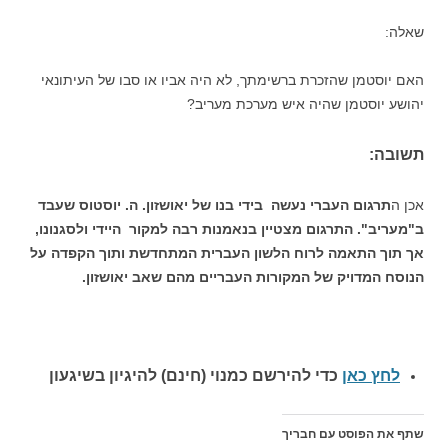
שאלה:
האם יוסטמן שהזכרת ברשימתך, לא היה אביו או סבו של העיתונאי
יהושע יוסטמן שהיה איש מערכת מעריב?
תשובה:
אכן ה
תרגום העברי נעשה בידי בנו של יאושזון. ה. יוסטוס שעבד
ב"מעריב". התרגום מצטיין בנאמנות רבה למקור היידי ולסגנונו,
אך תוך התאמה לרוח הלשון העברית המתחדשת ותוך הקפדה על
הנוסח המדויק של המקורות העבריים מהם שאב יאושזון.
לחץ כאן
כדי להירשם כ
מנוי (חינם) להיגיון בשיגעון
שתף את הפוסט עם חבריך