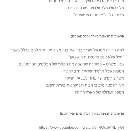
מי גרש את הבריטים ואיך היו החיים בימי המנדט
מלובנגולו מלך זולו ועד מורה נבוכים
מכתב גלוי ל"אידיוטים שימושיים"
הרשומות הנצפות ביותר (בכל הזמנים)
למה הדירה אמו של אורי אבנרי את בנה מצוואתה ומתי לחם בכלל באצ"ל
"חייל שלא אנס פלסטינית הוא גזען"
ג'ואן פיטרס – החוקרת שחשפה את הבלוף של הפליטים הפלסטינים
המפות שכל תלמיד ישראלי חייב להכיר
אוצר צילומים של PALESTINE הריקה
איך להיפטר מזבובי הבית ולפתור את בעיית היונים
המפה הגדולה של הארץ הריקה
הרשומות הנצפות ביותר (מהיומיים האחרונים)
https://www.youtube.com/watch?v=4OcaMRLTyGI