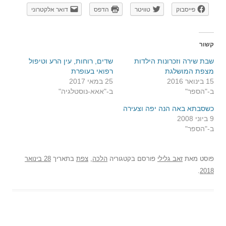
פייסבוק
טוויטר
הדפס
דואר אלקטרוני
קשור
שבת שירה וזכרונות הילדות
שדים, רוחות, עין הרע וטיפול
מצפת המושלגת
רפואי בעופרת
15 בינואר 2016
25 במאי 2017
ב-"הספר"
ב-"אאא-נוסטלגיה"
כשסבתא באה הנה יפה וצעירה
9 ביוני 2008
ב-"הספר"
פוסט
מאת
זאב גלילי
פורסם בקטגוריה
הלכה
,
צפת
בתאריך
28 בינואר
.
2018