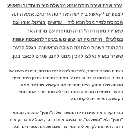
ערב שבת שירה היתה אמא מבשלת סיר מיוחד ובו קאשע
לצפורים * קאשע ביידיש היא דייסת גריסים. אמא היתה
מכניסה לסיר מכל הבא ליד – עדשים, בורגול, אורז וגם
שאריות מזון ודורה* דורה (מתחרז עם מדורה אך
במלעיל) היתה מין דגן ששימש בעיקר להאבסת עופות
ובהמות* בשנות מלחמת העולם הראשונה, בגלל הרעב
ששרר בארץ נאלצו להכין ממנו לחם, שגרם לכאבי בטן.
בשבת השכם בבוקר, לפני ההליכה לבית הכנסת, היינו יוצאים אל
הכפור. שבתות שירה זכורים לי תמיד כשבתות שבהן היתה צפת
מכוסה שלג עמוק. היינו מפזרים את הקאשע שהכינה אמא
בחצר. כשחזרנו מבית הכנסת כבר לא נותר פרור אחד מסיר
הקאשע. הציפורים ליקטו הכל.
בבית קידם את פנינו הריח המשכר של ה"חמין" שהכינה סבתא.
"חמין" ולא "טשולנט". זה כמעט אותו הדבר, אבל לא בדיוק אותו
הדבר. העדפנו לקרוא לזה חמין כדי שגם שכנינו הספרדים יוכלו