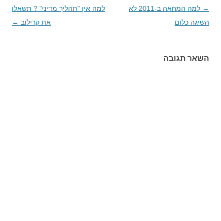
→
ניווט
למה המחאה ב-2011 לא
למה אין "תהליך מדיני" ? תשאלו
בפוסטים
השיגה כלום
את קרילוב
←
השאר תגובה