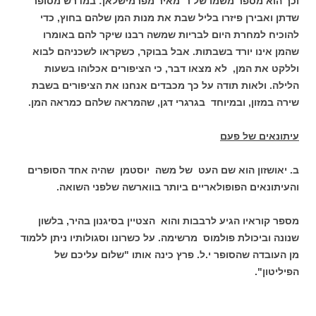
וכך הוא מספר משמו של ר' מאיר מפרמישלאן: במדרש מסופר
שדתן ואבירן פיזרו בליל שבת את מנות המן שלהם בחוץ, כדי
להוכיח למחרת היום לבריות שמשה רבנו שיקר להם באומרו
שהמן אינו יורד בשבתות. אבל בבוקר, כשקראו לשכניהם לבוא
וללקט את המן, לא מצאו דבר, כי הציפורים אכלוהו בשעות
הלילה. ולאות תודה על כך מכבדים אנחנו את הציפורים בשבת
שירה במזון, ובמיוחד בגרגרי דגן, שהמראה שלהם כמראה המן.
עיתונאים של פעם
ב. יאושזון הוא שם העט של משה יוסטמן שהיה אחד הסופרים
והעיתונאים הפופולאריים ביותר בווארשה שלפני השואה.
מספר קוראיו הגיע לרבבות והוא הצטיין בסיגנון בהיר, בלשון
שנונה וביכולת פולמוס מרשימה. על כשרונו וסגולותיו ניתן ללמוד
מן העובדה שהסופר י.ל. פרץ כינה אותו "שלום עליכם של
הפיליטון".