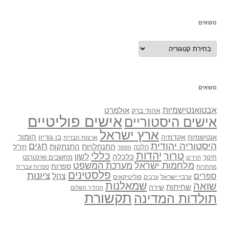
נושאים
נושאים
נושאים
אבטואנטישמיות
אולמרט
אהוד ברק
אישים פוליטיים
אישים היסטוריים
ארץ ישראל
אקדמיה
בן גוריון
הומור
אנטישמיות
ארצות הברית
היסטוריה יהודית
חגים
התנתקות
התנחלויות
חז"ל
הלכה
הספר
יהדות
כללי
טרור
לשון
כלכלה
מחשבים ואינטרנט
חינוך
חרדים
מלחמות ישראל
מערכת המשפט
ספרות
מחתרות
ספרות עברית
פלסטינים
ציונות
ספרים
צהל
ערביי ישראל
פוליטיקאים
ערבים
שואה
שמאלנות
שחיתות
שירה
תהליך השלום
תקשורת
תולדות המדינה