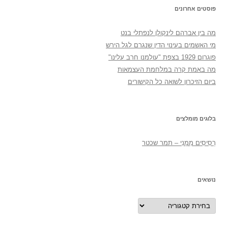
פוסטים אחרונים
מה בין אברהם לינקולן לנפתלי בנט
מי האשמים בעינוי הדין שנגרם לגל הירש
פוגרום 1929 בצפת "עולמנו חרב עלינו"
מה באמת קרה במלחמת העצמאות
ביום הזיכרון לשואה כל הקישורים
בלוגים מומלצים
רְסִיסִים מִמֶנִי – תמר שכטר
נושאים
נושאים