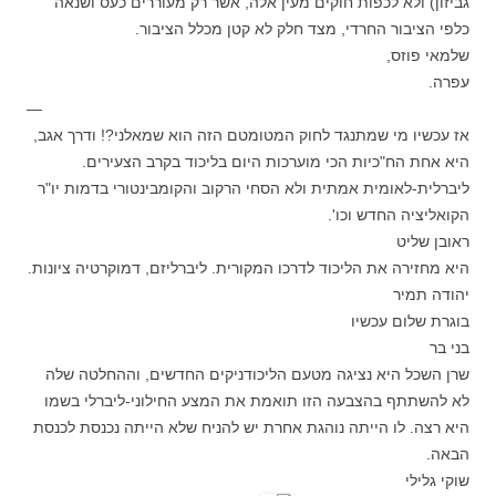
גביזון) ולא לכפות חוקים מעין אלה, אשר רק מעוררים כעס ושנאה
כלפי הציבור החרדי, מצד חלק לא קטן מכלל הציבור.
שלמאי פוזס,
עפרה.
—
אז עכשיו מי שמתנגד לחוק המטומטם הזה הוא שמאלני?! ודרך אגב,
היא אחת הח"כיות הכי מוערכות היום בליכוד בקרב הצעירים.
ליברלית-לאומית אמתית ולא הסחי הרקוב והקומבינטורי בדמות יו"ר
הקואליציה החדש וכו'.
ראובן שליט
היא מחזירה את הליכוד לדרכו המקורית. ליברליזם, דמוקרטיה ציונות.
יהודה תמיר
בוגרת שלום עכשיו
בני בר
שרן השכל היא נציגה מטעם הליכודניקים החדשים, וההחלטה שלה
לא להשתתף בהצבעה הזו תואמת את המצע החילוני-ליברלי בשמו
היא רצה. לו הייתה נוהגת אחרת יש להניח שלא הייתה נכנסת לכנסת
הבאה.
שוקי גלילי