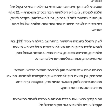
לכנסת.
הצבעתי ליכוד אך איני זוכר שבחרתי בה ולא ידעתי כי בקול שלי
הלכה לכנסת . ג'וב לא רע להיות חבר כנסת: משכורת – 21 אלף
₪, החזרי נסיעות לחו"ל, פנסיה, גמול השתלמות, תקציב לציוד,
דמי שכירות לשכה חיצונית ועוד ועוד ועוד. חלומה של כל אמא
יהודיה.
לשרן השכל ביוגפיה מרשימה בהתחשב בגילה הצעיר [33]. בת
לאמא ילידת מרוקו היתה פעילה ציבורית מגיל צעיר – מועצת
תלמידים, מדריכה בצופים, שרות צבאי במשמר הגבול בזמן
האינתיפאדה, זכתה באליפות ישראל בדיבייט.
בכנסת יזמה שתי הצעות חוק לסגירת מועצת הדבש ומועצת
הצמחים, וכן הצעת חוק לפתיחת שוק התקשורת לתחרות. הביעה
את התנגדותה לחוק המאגר הביומטרי, ובעקבות כך הודחה
מהוועדה שניסחה את החוק.
מה הקפיץ עכשיו את חברת הכנסת הצעירה למרוד במשמעת
הקואליציונית ולהצביע נגד חוק המרכולים?