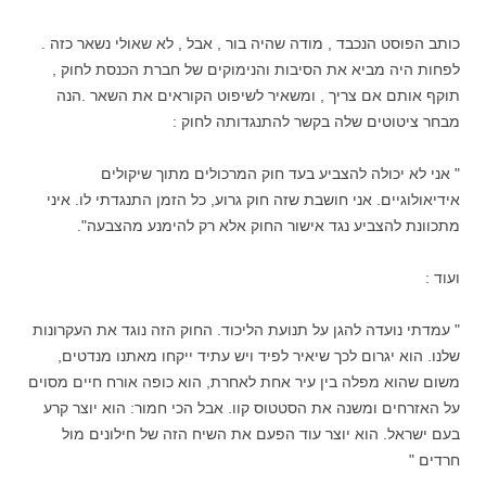
כותב הפוסט הנכבד , מודה שהיה בור , אבל , לא שאולי נשאר כזה .
לפחות היה מביא את הסיבות והנימוקים של חברת הכנסת לחוק ,
תוקף אותם אם צריך , ומשאיר לשיפוט הקוראים את השאר .הנה
מבחר ציטוטים שלה בקשר להתנגדותה לחוק :
" אני לא יכולה להצביע בעד חוק המרכולים מתוך שיקולים
אידיאולוגיים. אני חושבת שזה חוק גרוע, כל הזמן התנגדתי לו. איני
מתכוונת להצביע נגד אישור החוק אלא רק להימנע מהצבעה".
ועוד :
" עמדתי נועדה להגן על תנועת הליכוד. החוק הזה נוגד את העקרונות
שלנו. הוא יגרום לכך שיאיר לפיד ויש עתיד ייקחו מאתנו מנדטים,
משום שהוא מפלה בין עיר אחת לאחרת, הוא כופה אורח חיים מסוים
על האזרחים ומשנה את הסטטוס קוו. אבל הכי חמור: הוא יוצר קרע
בעם ישראל. הוא יוצר עוד הפעם את השיח הזה של חילונים מול
חרדים "