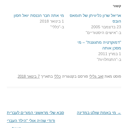
קשור
אריאל שרון כליוויתן של תומאס
מי אתה חבר הכנסת יואל חסון
הובס
1 בינואר 2018
23 בדצמבר 2005
ב-"כללי"
ב-"אישים היסטוריים"
"דמוקרטיה מתגוננת" – מי
מסכן אותה
1 במרץ 2011
ב-"התנחלויות"
פוסט
מאת
זאב גלילי
פורסם בקטגוריה
כללי
בתאריך
7 בינואר 2018
.
→
ניווט
מי באמת שולט במדינה
סבא שלי מראשוני המורים לעברית
בפוסטים
ודודי שהיה אולי "הילד העברי