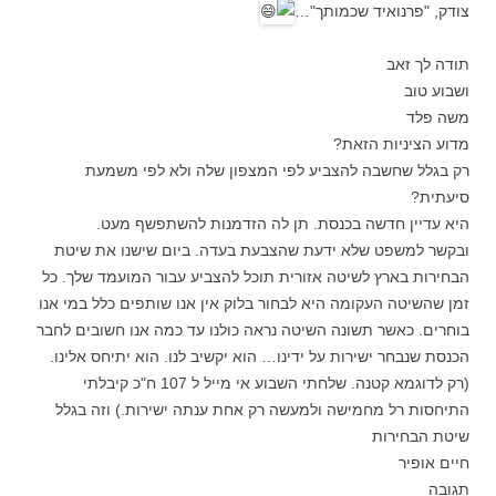
צודק, "פרנואיד שכמותך"…
תודה לך זאב
ושבוע טוב
משה פלד
מדוע הציניות הזאת?
רק בגלל שחשבה להצביע לפי המצפון שלה ולא לפי משמעת
סיעתית?
היא עדיין חדשה בכנסת. תן לה הזדמנות להשתפשף מעט.
ובקשר למשפט שלא ידעת שהצבעת בעדה. ביום שישנו את שיטת
הבחירות בארץ לשיטה אזורית תוכל להצביע עבור המועמד שלך. כל
זמן שהשיטה העקומה היא לבחור בלוק אין אנו שותפים כלל במי אנו
בוחרים. כאשר תשונה השיטה נראה כולנו עד כמה אנו חשובים לחבר
הכנסת שנבחר ישירות על ידינו… הוא יקשיב לנו. הוא יתיחס אלינו.
(רק לדוגמא קטנה. שלחתי השבוע אי מייל ל 107 ח"כ קיבלתי
התיחסות רל מחמישה ולמעשה רק אחת ענתה ישירות.) וזה בגלל
שיטת הבחירות
חיים אופיר
תגובה