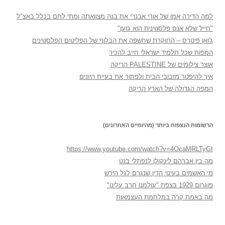
למה הדירה אמו של אורי אבנרי את בנה מצוואתה ומתי לחם בכלל באצ"ל
"חייל שלא אנס פלסטינית הוא גזען"
ג'ואן פיטרס – החוקרת שחשפה את הבלוף של הפליטים הפלסטינים
המפות שכל תלמיד ישראלי חייב להכיר
אוצר צילומים של PALESTINE הריקה
איך להיפטר מזבובי הבית ולפתור את בעיית היונים
המפה הגדולה של הארץ הריקה
הרשומות הנצפות ביותר (מהיומיים האחרונים)
https://www.youtube.com/watch?v=4OcaMRLTyGI
מה בין אברהם לינקולן לנפתלי בנט
מי האשמים בעינוי הדין שנגרם לגל הירש
פוגרום 1929 בצפת "עולמנו חרב עלינו"
מה באמת קרה במלחמת העצמאות