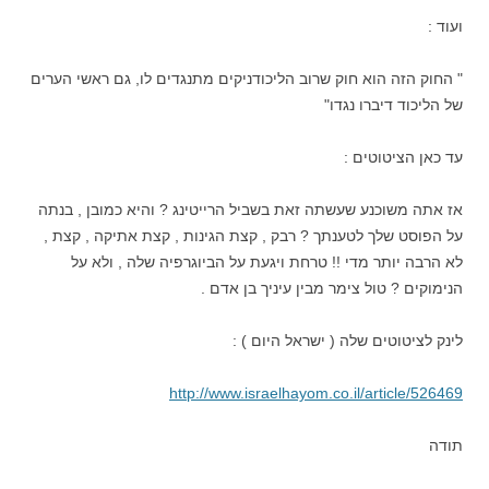
ועוד :
" החוק הזה הוא חוק שרוב הליכודניקים מתנגדים לו, גם ראשי הערים
של הליכוד דיברו נגדו"
עד כאן הציטוטים :
אז אתה משוכנע שעשתה זאת בשביל הרייטינג ? והיא כמובן , בנתה
על הפוסט שלך לטענתך ? רבק , קצת הגינות , קצת אתיקה , קצת ,
לא הרבה יותר מדי !! טרחת ויגעת על הביוגרפיה שלה , ולא על
הנימוקים ? טול צימר מבין עיניך בן אדם .
לינק לציטוטים שלה ( ישראל היום ) :
http://www.israelhayom.co.il/article/526469
תודה